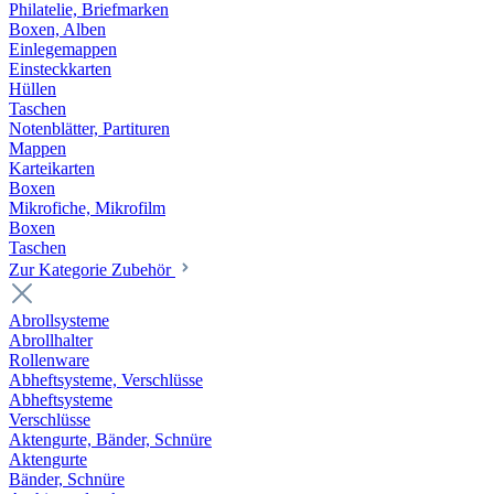
Philatelie, Briefmarken
Boxen, Alben
Einlegemappen
Einsteckkarten
Hüllen
Taschen
Notenblätter, Partituren
Mappen
Karteikarten
Boxen
Mikrofiche, Mikrofilm
Boxen
Taschen
Zur Kategorie Zubehör
Abrollsysteme
Abrollhalter
Rollenware
Abheftsysteme, Verschlüsse
Abheftsysteme
Verschlüsse
Aktengurte, Bänder, Schnüre
Aktengurte
Bänder, Schnüre