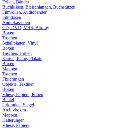
Folien, Bänder
Buchkissen, Bleischlangen, Buchstützen
Filmrollen, Audiobänder
Filmdosen
Audiokassetten
CD, DVD, VHS, Blu-ray
Boxen
Taschen
Schallplatten, Vinyl
Boxen
Taschen, Hüllen
Karten, Pläne, Plakate
Boxen
Mappen
Taschen
Fixierungen
Objekte, Textilien
Boxen
Vliese, Papiere, Folien
Beutel
Urkunden, Siegel
Archivboxen
Mappen
Halterungen
Vliese, Papiere