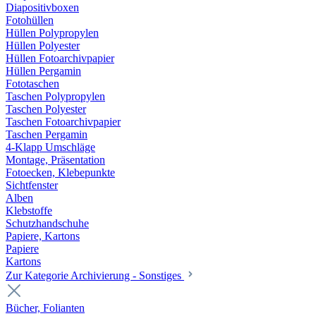
Diapositivboxen
Fotohüllen
Hüllen Polypropylen
Hüllen Polyester
Hüllen Fotoarchivpapier
Hüllen Pergamin
Fototaschen
Taschen Polypropylen
Taschen Polyester
Taschen Fotoarchivpapier
Taschen Pergamin
4-Klapp Umschläge
Montage, Präsentation
Fotoecken, Klebepunkte
Sichtfenster
Alben
Klebstoffe
Schutzhandschuhe
Papiere, Kartons
Papiere
Kartons
Zur Kategorie Archivierung - Sonstiges
Bücher, Folianten