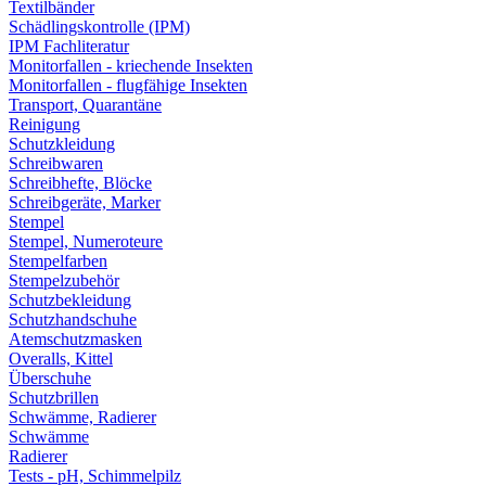
Textilbänder
Schädlingskontrolle (IPM)
IPM Fachliteratur
Monitorfallen - kriechende Insekten
Monitorfallen - flugfähige Insekten
Transport, Quarantäne
Reinigung
Schutzkleidung
Schreibwaren
Schreibhefte, Blöcke
Schreibgeräte, Marker
Stempel
Stempel, Numeroteure
Stempelfarben
Stempelzubehör
Schutzbekleidung
Schutzhandschuhe
Atemschutzmasken
Overalls, Kittel
Überschuhe
Schutzbrillen
Schwämme, Radierer
Schwämme
Radierer
Tests - pH, Schimmelpilz