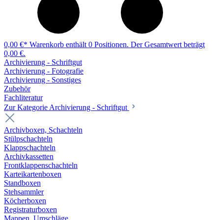
0,00 €*
Warenkorb enthält 0 Positionen. Der Gesamtwert beträgt
0,00 €.
Archivierung - Schriftgut
Archivierung - Fotografie
Archivierung - Sonstiges
Zubehör
Fachliteratur
Zur Kategorie Archivierung - Schriftgut
Archivboxen, Schachteln
Stülpschachteln
Klappschachteln
Archivkassetten
Frontklappenschachteln
Karteikartenboxen
Standboxen
Stehsammler
Köcherboxen
Registraturboxen
Mappen, Umschläge