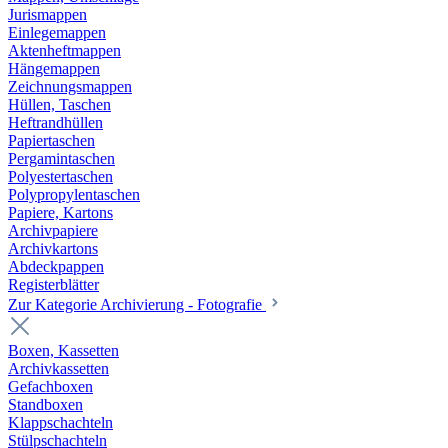
Jurismappen
Einlegemappen
Aktenheftmappen
Hängemappen
Zeichnungsmappen
Hüllen, Taschen
Heftrandhüllen
Papiertaschen
Pergamintaschen
Polyestertaschen
Polypropylentaschen
Papiere, Kartons
Archivpapiere
Archivkartons
Abdeckpappen
Registerblätter
Zur Kategorie Archivierung - Fotografie
Boxen, Kassetten
Archivkassetten
Gefachboxen
Standboxen
Klappschachteln
Stülpschachteln