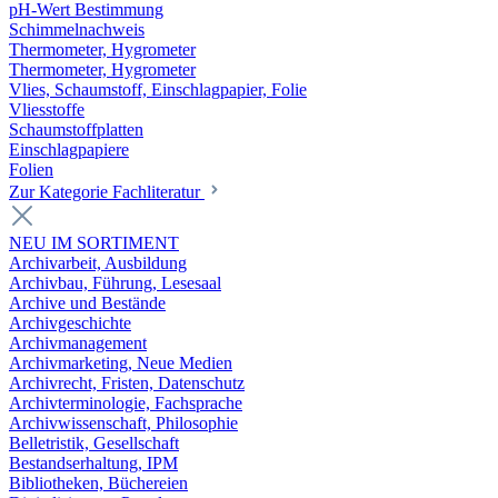
pH-Wert Bestimmung
Schimmelnachweis
Thermometer, Hygrometer
Thermometer, Hygrometer
Vlies, Schaumstoff, Einschlagpapier, Folie
Vliesstoffe
Schaumstoffplatten
Einschlagpapiere
Folien
Zur Kategorie Fachliteratur
NEU IM SORTIMENT
Archivarbeit, Ausbildung
Archivbau, Führung, Lesesaal
Archive und Bestände
Archivgeschichte
Archivmanagement
Archivmarketing, Neue Medien
Archivrecht, Fristen, Datenschutz
Archivterminologie, Fachsprache
Archivwissenschaft, Philosophie
Belletristik, Gesellschaft
Bestandserhaltung, IPM
Bibliotheken, Büchereien