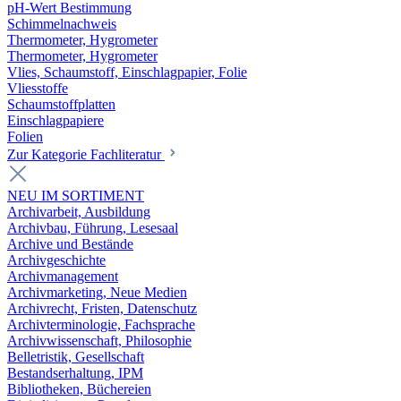
pH-Wert Bestimmung
Schimmelnachweis
Thermometer, Hygrometer
Thermometer, Hygrometer
Vlies, Schaumstoff, Einschlagpapier, Folie
Vliesstoffe
Schaumstoffplatten
Einschlagpapiere
Folien
Zur Kategorie Fachliteratur
NEU IM SORTIMENT
Archivarbeit, Ausbildung
Archivbau, Führung, Lesesaal
Archive und Bestände
Archivgeschichte
Archivmanagement
Archivmarketing, Neue Medien
Archivrecht, Fristen, Datenschutz
Archivterminologie, Fachsprache
Archivwissenschaft, Philosophie
Belletristik, Gesellschaft
Bestandserhaltung, IPM
Bibliotheken, Büchereien