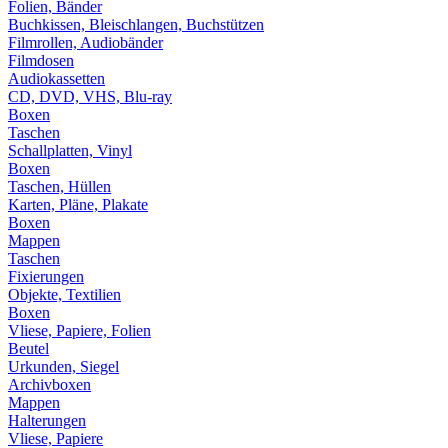
Folien, Bänder
Buchkissen, Bleischlangen, Buchstützen
Filmrollen, Audiobänder
Filmdosen
Audiokassetten
CD, DVD, VHS, Blu-ray
Boxen
Taschen
Schallplatten, Vinyl
Boxen
Taschen, Hüllen
Karten, Pläne, Plakate
Boxen
Mappen
Taschen
Fixierungen
Objekte, Textilien
Boxen
Vliese, Papiere, Folien
Beutel
Urkunden, Siegel
Archivboxen
Mappen
Halterungen
Vliese, Papiere