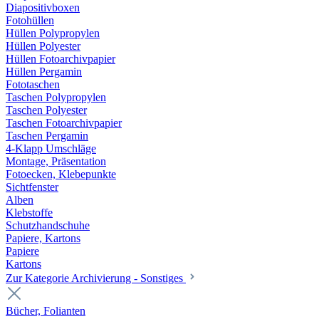
Diapositivboxen
Fotohüllen
Hüllen Polypropylen
Hüllen Polyester
Hüllen Fotoarchivpapier
Hüllen Pergamin
Fototaschen
Taschen Polypropylen
Taschen Polyester
Taschen Fotoarchivpapier
Taschen Pergamin
4-Klapp Umschläge
Montage, Präsentation
Fotoecken, Klebepunkte
Sichtfenster
Alben
Klebstoffe
Schutzhandschuhe
Papiere, Kartons
Papiere
Kartons
Zur Kategorie Archivierung - Sonstiges
Bücher, Folianten