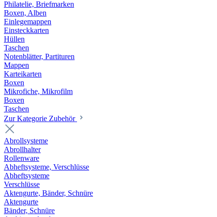
Philatelie, Briefmarken
Boxen, Alben
Einlegemappen
Einsteckkarten
Hüllen
Taschen
Notenblätter, Partituren
Mappen
Karteikarten
Boxen
Mikrofiche, Mikrofilm
Boxen
Taschen
Zur Kategorie Zubehör
Abrollsysteme
Abrollhalter
Rollenware
Abheftsysteme, Verschlüsse
Abheftsysteme
Verschlüsse
Aktengurte, Bänder, Schnüre
Aktengurte
Bänder, Schnüre