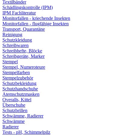
Textilbänder
Schädlingskontrolle (IPM)
IPM Fachliteratur
Monitorfallen - kriechende Insekten
Monitorfallen - flugfähige Insekten
Transport, Quarantäne
Reinigung
Schutzkleidung
Schreibwaren
Schreibhefte, Blöcke
Schreibgeräte, Marker
Stempel
Stempel, Numeroteure
Stempelfarben
Stempelzubehör
Schutzbekleidung
Schutzhandschuhe
Atemschutzmasken
Overalls, Kittel
Überschuhe
Schutzbrillen
Schwämme, Radierer
Schwämme
Radierer
Tests - pH, Schimmelpilz