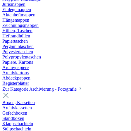
Jurismappen
Einlegemappen
Aktenheftmappen
Hängemappen
Zeichnungsmappen
Hüllen, Taschen
Heftrandhüllen
Papiertaschen
Pergamintaschen
Polyestertaschen
Polypropylentaschen
Papiere, Kartons
Archivpapiere
Archivkartons
Abdeckpappen
Registerblätter
Zur Kategorie Archivierung - Fotografie
Boxen, Kassetten
Archivkassetten
Gefachboxen
Standboxen
Klappschachteln
Stülpschachteln