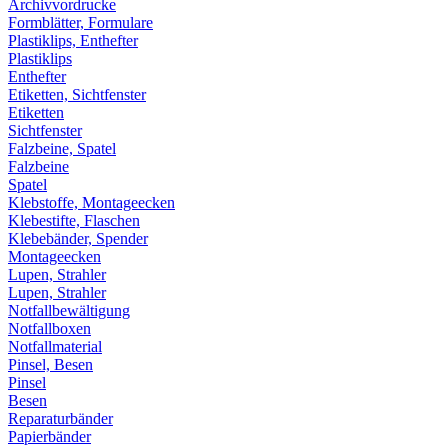
Archivvordrucke
Formblätter, Formulare
Plastiklips, Enthefter
Plastiklips
Enthefter
Etiketten, Sichtfenster
Etiketten
Sichtfenster
Falzbeine, Spatel
Falzbeine
Spatel
Klebstoffe, Montageecken
Klebestifte, Flaschen
Klebebänder, Spender
Montageecken
Lupen, Strahler
Lupen, Strahler
Notfallbewältigung
Notfallboxen
Notfallmaterial
Pinsel, Besen
Pinsel
Besen
Reparaturbänder
Papierbänder