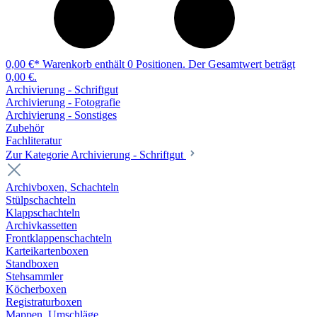
0,00 €*
Warenkorb enthält 0 Positionen. Der Gesamtwert beträgt
0,00 €.
Archivierung - Schriftgut
Archivierung - Fotografie
Archivierung - Sonstiges
Zubehör
Fachliteratur
Zur Kategorie Archivierung - Schriftgut
Archivboxen, Schachteln
Stülpschachteln
Klappschachteln
Archivkassetten
Frontklappenschachteln
Karteikartenboxen
Standboxen
Stehsammler
Köcherboxen
Registraturboxen
Mappen, Umschläge