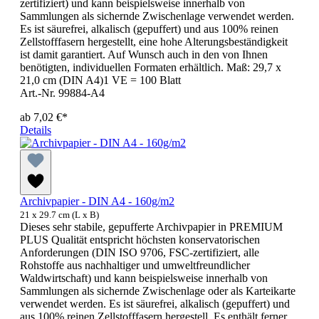
zertifiziert) und kann beispielsweise innerhalb von
Sammlungen als sichernde Zwischenlage verwendet werden.
Es ist säurefrei, alkalisch (gepuffert) und aus 100% reinen
Zellstofffasern hergestellt, eine hohe Alterungsbeständigkeit
ist damit garantiert. Auf Wunsch auch in den von Ihnen
benötigten, individuellen Formaten erhältlich. Maß: 29,7 x
21,0 cm (DIN A4)1 VE = 100 Blatt
Art.-Nr. 99884-A4
ab
7,02 €*
Details
Archivpapier - DIN A4 - 160g/m2
21 x 29.7 cm (L x B)
Dieses sehr stabile, gepufferte Archivpapier in PREMIUM
PLUS Qualität entspricht höchsten konservatorischen
Anforderungen (DIN ISO 9706, FSC-zertifiziert, alle
Rohstoffe aus nachhaltiger und umweltfreundlicher
Waldwirtschaft) und kann beispielsweise innerhalb von
Sammlungen als sichernde Zwischenlage oder als Karteikarte
verwendet werden. Es ist säurefrei, alkalisch (gepuffert) und
aus 100% reinen Zellstofffasern hergestell. Es enthält ferner