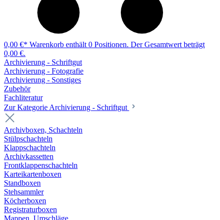
0,00 €*
Warenkorb enthält 0 Positionen. Der Gesamtwert beträgt
0,00 €.
Archivierung - Schriftgut
Archivierung - Fotografie
Archivierung - Sonstiges
Zubehör
Fachliteratur
Zur Kategorie Archivierung - Schriftgut
Archivboxen, Schachteln
Stülpschachteln
Klappschachteln
Archivkassetten
Frontklappenschachteln
Karteikartenboxen
Standboxen
Stehsammler
Köcherboxen
Registraturboxen
Mappen, Umschläge