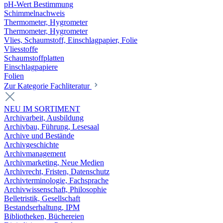
pH-Wert Bestimmung
Schimmelnachweis
Thermometer, Hygrometer
Thermometer, Hygrometer
Vlies, Schaumstoff, Einschlagpapier, Folie
Vliesstoffe
Schaumstoffplatten
Einschlagpapiere
Folien
Zur Kategorie Fachliteratur
NEU IM SORTIMENT
Archivarbeit, Ausbildung
Archivbau, Führung, Lesesaal
Archive und Bestände
Archivgeschichte
Archivmanagement
Archivmarketing, Neue Medien
Archivrecht, Fristen, Datenschutz
Archivterminologie, Fachsprache
Archivwissenschaft, Philosophie
Belletristik, Gesellschaft
Bestandserhaltung, IPM
Bibliotheken, Büchereien