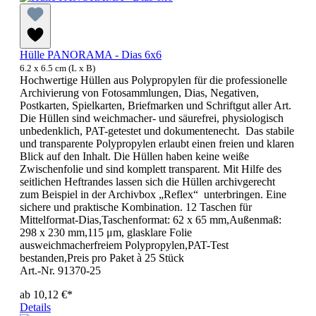
Hülle PANORAMA - Dias 6x6
6.2 x 6.5 cm (L x B)
Hochwertige Hüllen aus Polypropylen für die professionelle
Archivierung von Fotosammlungen, Dias, Negativen,
Postkarten, Spielkarten, Briefmarken und Schriftgut aller Art.
Die Hüllen sind weichmacher- und säurefrei, physiologisch
unbedenklich, PAT-getestet und dokumentenecht. Das stabile
und transparente Polypropylen erlaubt einen freien und klaren
Blick auf den Inhalt. Die Hüllen haben keine weiße
Zwischenfolie und sind komplett transparent. Mit Hilfe des
seitlichen Heftrandes lassen sich die Hüllen archivgerecht
zum Beispiel in der Archivbox „Reflex“ unterbringen. Eine
sichere und praktische Kombination. 12 Taschen für
Mittelformat-Dias,Taschenformat: 62 x 65 mm,Außenmaß:
298 x 230 mm,115 μm, glasklare Folie
ausweichmacherfreiem Polypropylen,PAT-Test
bestanden,Preis pro Paket à 25 Stück
Art.-Nr. 91370-25
ab
10,12 €*
Details