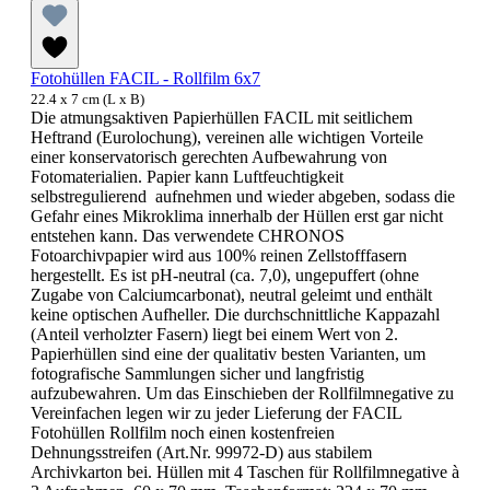
Fotohüllen FACIL - Rollfilm 6x7
22.4 x 7 cm (L x B)
Die atmungsaktiven Papierhüllen FACIL mit seitlichem
Heftrand (Eurolochung), vereinen alle wichtigen Vorteile
einer konservatorisch gerechten Aufbewahrung von
Fotomaterialien. Papier kann Luftfeuchtigkeit
selbstregulierend aufnehmen und wieder abgeben, sodass die
Gefahr eines Mikroklima innerhalb der Hüllen erst gar nicht
entstehen kann. Das verwendete CHRONOS
Fotoarchivpapier wird aus 100% reinen Zellstofffasern
hergestellt. Es ist pH-neutral (ca. 7,0), ungepuffert (ohne
Zugabe von Calciumcarbonat), neutral geleimt und enthält
keine optischen Aufheller. Die durchschnittliche Kappazahl
(Anteil verholzter Fasern) liegt bei einem Wert von 2.
Papierhüllen sind eine der qualitativ besten Varianten, um
fotografische Sammlungen sicher und langfristig
aufzubewahren. Um das Einschieben der Rollfilmnegative zu
Vereinfachen legen wir zu jeder Lieferung der FACIL
Fotohüllen Rollfilm noch einen kostenfreien
Dehnungsstreifen (Art.Nr. 99972-D) aus stabilem
Archivkarton bei. Hüllen mit 4 Taschen für Rollfilmnegative à