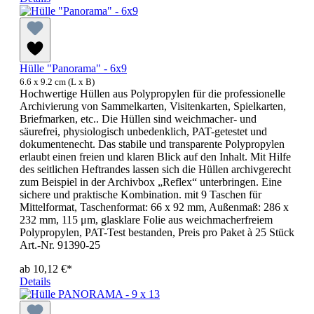
Hülle "Panorama" - 6x9
6.6 x 9.2 cm (L x B)
Hochwertige Hüllen aus Polypropylen für die professionelle
Archivierung von Sammelkarten, Visitenkarten, Spielkarten,
Briefmarken, etc.. Die Hüllen sind weichmacher- und
säurefrei, physiologisch unbedenklich, PAT-getestet und
dokumentenecht. Das stabile und transparente Polypropylen
erlaubt einen freien und klaren Blick auf den Inhalt. Mit Hilfe
des seitlichen Heftrandes lassen sich die Hüllen archivgerecht
zum Beispiel in der Archivbox „Reflex“ unterbringen. Eine
sichere und praktische Kombination. mit 9 Taschen für
Mittelformat, Taschenformat: 66 x 92 mm, Außenmaß: 286 x
232 mm, 115 μm, glasklare Folie aus weichmacherfreiem
Polypropylen, PAT-Test bestanden, Preis pro Paket à 25 Stück
Art.-Nr. 91390-25
ab
10,12 €*
Details