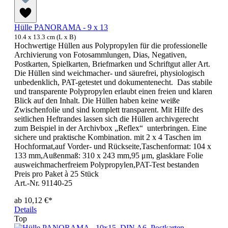
Hülle PANORAMA - 9 x 13
10.4 x 13.3 cm (L x B)
Hochwertige Hüllen aus Polypropylen für die professionelle
Archivierung von Fotosammlungen, Dias, Negativen,
Postkarten, Spielkarten, Briefmarken und Schriftgut aller Art.
Die Hüllen sind weichmacher- und säurefrei, physiologisch
unbedenklich, PAT-getestet und dokumentenecht. Das stabile
und transparente Polypropylen erlaubt einen freien und klaren
Blick auf den Inhalt. Die Hüllen haben keine weiße
Zwischenfolie und sind komplett transparent. Mit Hilfe des
seitlichen Heftrandes lassen sich die Hüllen archivgerecht
zum Beispiel in der Archivbox „Reflex“ unterbringen. Eine
sichere und praktische Kombination. mit 2 x 4 Taschen im
Hochformat,auf Vorder- und Rückseite,Taschenformat: 104 x
133 mm,Außenmaß: 310 x 243 mm,95 μm, glasklare Folie
ausweichmacherfreiem Polypropylen,PAT-Test bestanden
Preis pro Paket à 25 Stück
Art.-Nr. 91140-25
ab
10,12 €*
Details
Top