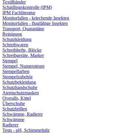
Textilbänder
Schädlingskontrolle (IPM)
IPM Fachliteratur
Monitorfallen - kriechende Insekten
Monitorfallen - flugfähige Insekten
Transport, Quarantäne
Reinigung
Schutzkleidung
Schreibwaren
Schreibhefte, Blöcke
Schreibgeräte, Marker
Stempel
Stempel, Numeroteure
Stempelfarben
Stempelzubehör
Schutzbekleidung
Schutzhandschuhe
Atemschutzmasken
Overalls, Kittel
Überschuhe
Schutzbrillen
Schwämme, Radierer
Schwämme
Radierer
Tests - pH, Schimmelpilz