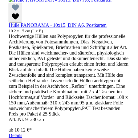
Hülle PANORAMA - 10x15, DIN A6, Postkarten
10.2 x 15 cm (L x B)
Hochwertige Hüllen aus Polypropylen für die professionelle
Archivierung von Fotosammlungen, Dias, Negativen,
Postkarten, Spielkarten, Briefmarken und Schriftgut aller Art.
Die Hüllen sind weichmacher- und säurefrei, physiologisch
unbedenklich, PAT-getestet und dokumentenecht. Das stabile
und transparente Polypropylen erlaubt einen freien und klaren
Blick auf den Inhalt. Die Hüllen haben keine weiße
Zwischenfolie und sind komplett transparent. Mit Hilfe des
seitlichen Heftrandes lassen sich die Hüllen archivgerecht
zum Beispiel in der Archivbox „Reflex“ unterbringen. Eine
sichere und praktische Kombination. mit 2 x 4 Taschen im
Hochformat,auf Vorder- und Rückseite,Taschenformat: 108 x
150 mm,Außenmaß: 310 x 243 mm,95 μm, glasklare Folie
ausweichmacherfreiem Polypropylen,PAT-Test bestanden
Preis pro Paket à 25 Stück
Art.-Nr. 91230-25
ab
10,12 €*
Details