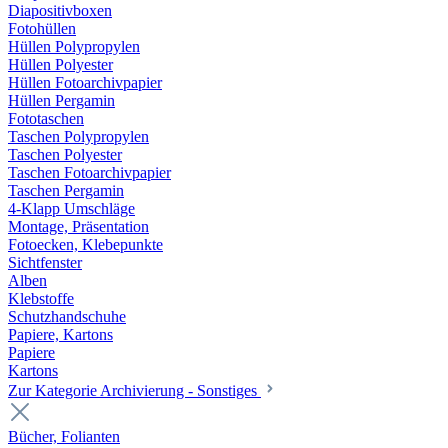
Diapositivboxen
Fotohüllen
Hüllen Polypropylen
Hüllen Polyester
Hüllen Fotoarchivpapier
Hüllen Pergamin
Fototaschen
Taschen Polypropylen
Taschen Polyester
Taschen Fotoarchivpapier
Taschen Pergamin
4-Klapp Umschläge
Montage, Präsentation
Fotoecken, Klebepunkte
Sichtfenster
Alben
Klebstoffe
Schutzhandschuhe
Papiere, Kartons
Papiere
Kartons
Zur Kategorie Archivierung - Sonstiges
Bücher, Folianten