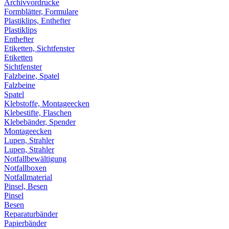
Archivvordrucke
Formblätter, Formulare
Plastiklips, Enthefter
Plastiklips
Enthefter
Etiketten, Sichtfenster
Etiketten
Sichtfenster
Falzbeine, Spatel
Falzbeine
Spatel
Klebstoffe, Montageecken
Klebestifte, Flaschen
Klebebänder, Spender
Montageecken
Lupen, Strahler
Lupen, Strahler
Notfallbewältigung
Notfallboxen
Notfallmaterial
Pinsel, Besen
Pinsel
Besen
Reparaturbänder
Papierbänder