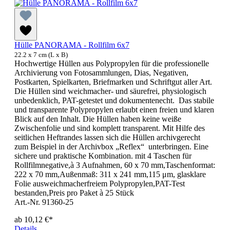
Hülle PANORAMA - Rollfilm 6x7
22.2 x 7 cm (L x B)
Hochwertige Hüllen aus Polypropylen für die professionelle
Archivierung von Fotosammlungen, Dias, Negativen,
Postkarten, Spielkarten, Briefmarken und Schriftgut aller Art.
Die Hüllen sind weichmacher- und säurefrei, physiologisch
unbedenklich, PAT-getestet und dokumentenecht. Das stabile
und transparente Polypropylen erlaubt einen freien und klaren
Blick auf den Inhalt. Die Hüllen haben keine weiße
Zwischenfolie und sind komplett transparent. Mit Hilfe des
seitlichen Heftrandes lassen sich die Hüllen archivgerecht
zum Beispiel in der Archivbox „Reflex“ unterbringen. Eine
sichere und praktische Kombination. mit 4 Taschen für
Rollfilmnegative,à 3 Aufnahmen, 60 x 70 mm,Taschenformat:
222 x 70 mm,Außenmaß: 311 x 241 mm,115 μm, glasklare
Folie ausweichmacherfreiem Polypropylen,PAT-Test
bestanden,Preis pro Paket à 25 Stück
Art.-Nr. 91360-25
ab
10,12 €*
Details