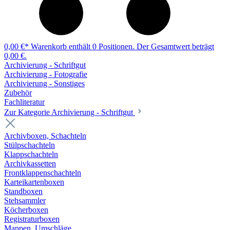
0,00 €*
Warenkorb enthält 0 Positionen. Der Gesamtwert beträgt
0,00 €.
Archivierung - Schriftgut
Archivierung - Fotografie
Archivierung - Sonstiges
Zubehör
Fachliteratur
Zur Kategorie Archivierung - Schriftgut
Archivboxen, Schachteln
Stülpschachteln
Klappschachteln
Archivkassetten
Frontklappenschachteln
Karteikartenboxen
Standboxen
Stehsammler
Köcherboxen
Registraturboxen
Mappen, Umschläge