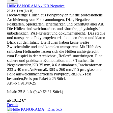
Hülle PANORAMA - KB Negative
23.3 x 4 cm (L x B)
Hochwertige Hüllen aus Polypropylen für die professionelle
Archivierung von Fotosammlungen, Dias, Negativen,
Postkarten, Spielkarten, Briefmarken und Schriftgut aller Art.
Die Hüllen sind weichmacher- und säurefrei, physiologisch
unbedenklich, PAT-getestet und dokumentenecht. Das stabile
und transparente Polypropylen erlaubt einen freien und klaren
Blick auf den Inhalt. Die Hüllen haben keine weiße
Zwischenfolie und sind komplett transparent. Mit Hilfe des
seitlichen Heftrandes lassen sich die Hüllen archivgerecht
zum Beispiel in der Archivbox „Reflex“ unterbringen. Eine
sichere und praktische Kombination. mit 7 Taschen für
Negativstreifen,KB 35 mm, à 6 Aufnahmen,Taschenformat:
233 x 40 mm,Außenmaß: 303 x 260 mm,115 μm, glasklare
Folie ausweichmacherfreiem Polypropylen,PAT-Test
bestanden,Preis pro Paket à 25 Stück
Art.-Nr. 91340-25
Inhalt:
25 Stück
(0,40 €* / 1 Stück)
ab
10,12 €*
Details