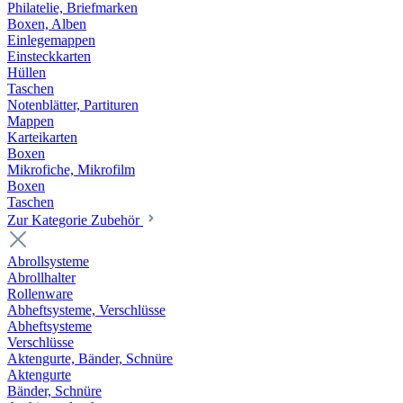
Philatelie, Briefmarken
Boxen, Alben
Einlegemappen
Einsteckkarten
Hüllen
Taschen
Notenblätter, Partituren
Mappen
Karteikarten
Boxen
Mikrofiche, Mikrofilm
Boxen
Taschen
Zur Kategorie Zubehör
Abrollsysteme
Abrollhalter
Rollenware
Abheftsysteme, Verschlüsse
Abheftsysteme
Verschlüsse
Aktengurte, Bänder, Schnüre
Aktengurte
Bänder, Schnüre