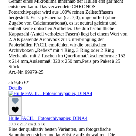
Gefahr eines Mikroklima innerhalb der Hüllen erst gar nicht
entstehen kann. Das verwendete CHRONOS
Fotoarchivpapier wird aus 100% reinen Zellstofffasern
hergestellt. Es ist pH-neutral (ca. 7,0), ungepuffert (ohne
Zugabe von Calciumcarbonat), es ist neutral geleimt und
enthält keine optischen Aufheller. Die durchschnittliche
Kappazahl (Anteil verholzter Fasern) liegt bei einem Wert von
2. Als passende Archivbox zur Unterbringung der
Papierhüllen FACIL empfehlen wir die praktischen
Archivboxen „Reflex“ mit 4-Ring, 3-Ring oder 2-Ring-
Mechanik. mit 2 Taschen im Querformat,Taschenformat: 152
x 214 mm,Außenmaß: 320 x 250 mm,Preis pro Paket à 25
Stück
Art.-Nr. 99979-25
ab
9,46 €*
Details
Hülle FACIL - Fotoarchivpapier, DINA4
30.8 x 21.7 cm (L x B)
Eine der qualitativ besten Varianten, um fotografische
Sammlungen sicher und langfristig aufzubewahren. Die