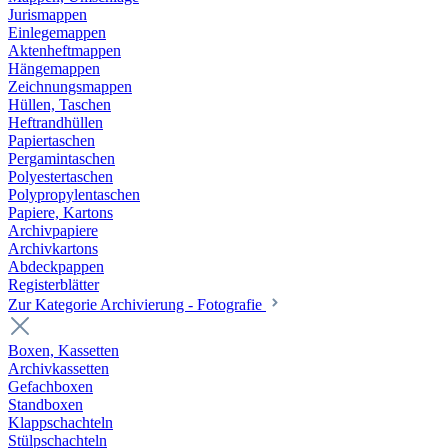
Jurismappen
Einlegemappen
Aktenheftmappen
Hängemappen
Zeichnungsmappen
Hüllen, Taschen
Heftrandhüllen
Papiertaschen
Pergamintaschen
Polyestertaschen
Polypropylentaschen
Papiere, Kartons
Archivpapiere
Archivkartons
Abdeckpappen
Registerblätter
Zur Kategorie Archivierung - Fotografie
Boxen, Kassetten
Archivkassetten
Gefachboxen
Standboxen
Klappschachteln
Stülpschachteln