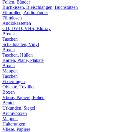
Folien, Bänder
Buchkissen, Bleischlangen, Buchstützen
Filmrollen, Audiobänder
Filmdosen
Audiokassetten
CD, DVD, VHS, Blu-ray
Boxen
Taschen
Schallplatten, Vinyl
Boxen
Taschen, Hüllen
Karten, Pläne, Plakate
Boxen
Mappen
Taschen
Fixierungen
Objekte, Textilien
Boxen
Vliese, Papiere, Folien
Beutel
Urkunden, Siegel
Archivboxen
Mappen
Halterungen
Vliese, Papiere