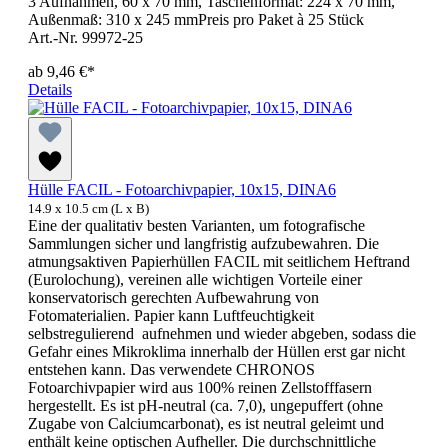
3 Aufnahmen, 60 x 70 mm, Taschenformat: 224 x 70 mm,
Außenmaß: 310 x 245 mmPreis pro Paket à 25 Stück
Art.-Nr. 99972-25
ab
9,46 €*
Details
Hülle FACIL - Fotoarchivpapier, 10x15, DINA6
14.9 x 10.5 cm (L x B)
Eine der qualitativ besten Varianten, um fotografische
Sammlungen sicher und langfristig aufzubewahren. Die
atmungsaktiven Papierhüllen FACIL mit seitlichem Heftrand
(Eurolochung), vereinen alle wichtigen Vorteile einer
konservatorisch gerechten Aufbewahrung von
Fotomaterialien. Papier kann Luftfeuchtigkeit
selbstregulierend aufnehmen und wieder abgeben, sodass die
Gefahr eines Mikroklima innerhalb der Hüllen erst gar nicht
entstehen kann. Das verwendete CHRONOS
Fotoarchivpapier wird aus 100% reinen Zellstofffasern
hergestellt. Es ist pH-neutral (ca. 7,0), ungepuffert (ohne
Zugabe von Calciumcarbonat), es ist neutral geleimt und
enthält keine optischen Aufheller. Die durchschnittliche