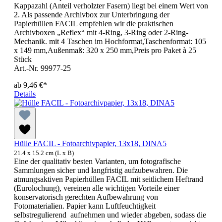
Kappazahl (Anteil verholzter Fasern) liegt bei einem Wert von
2. Als passende Archivbox zur Unterbringung der
Papierhüllen FACIL empfehlen wir die praktischen
Archivboxen „Reflex“ mit 4-Ring, 3-Ring oder 2-Ring-
Mechanik. mit 4 Taschen im Hochformat,Taschenformat: 105
x 149 mm,Außenmaß: 320 x 250 mm,Preis pro Paket à 25
Stück
Art.-Nr. 99977-25
ab
9,46 €*
Details
Hülle FACIL - Fotoarchivpapier, 13x18, DINA5
21.4 x 15.2 cm (L x B)
Eine der qualitativ besten Varianten, um fotografische
Sammlungen sicher und langfristig aufzubewahren. Die
atmungsaktiven Papierhüllen FACIL mit seitlichem Heftrand
(Eurolochung), vereinen alle wichtigen Vorteile einer
konservatorisch gerechten Aufbewahrung von
Fotomaterialien. Papier kann Luftfeuchtigkeit
selbstregulierend aufnehmen und wieder abgeben, sodass die