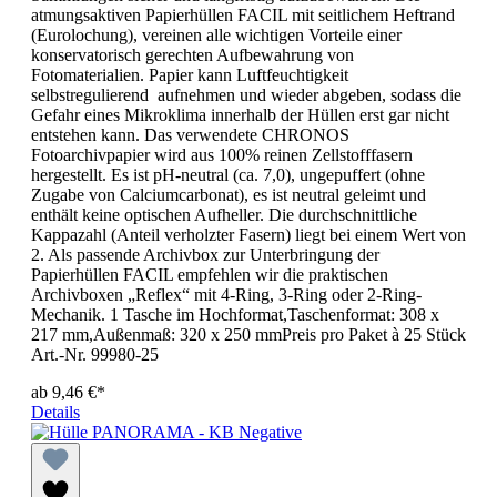
atmungsaktiven Papierhüllen FACIL mit seitlichem Heftrand
(Eurolochung), vereinen alle wichtigen Vorteile einer
konservatorisch gerechten Aufbewahrung von
Fotomaterialien. Papier kann Luftfeuchtigkeit
selbstregulierend aufnehmen und wieder abgeben, sodass die
Gefahr eines Mikroklima innerhalb der Hüllen erst gar nicht
entstehen kann. Das verwendete CHRONOS
Fotoarchivpapier wird aus 100% reinen Zellstofffasern
hergestellt. Es ist pH-neutral (ca. 7,0), ungepuffert (ohne
Zugabe von Calciumcarbonat), es ist neutral geleimt und
enthält keine optischen Aufheller. Die durchschnittliche
Kappazahl (Anteil verholzter Fasern) liegt bei einem Wert von
2. Als passende Archivbox zur Unterbringung der
Papierhüllen FACIL empfehlen wir die praktischen
Archivboxen „Reflex“ mit 4-Ring, 3-Ring oder 2-Ring-
Mechanik. 1 Tasche im Hochformat,Taschenformat: 308 x
217 mm,Außenmaß: 320 x 250 mmPreis pro Paket à 25 Stück
Art.-Nr. 99980-25
ab
9,46 €*
Details