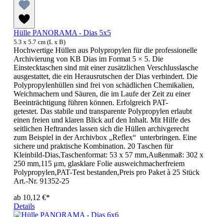
Hülle PANORAMA - Dias 5x5
5.3 x 5.7 cm (L x B)
Hochwertige Hüllen aus Polypropylen für die professionelle
Archivierung von KB Dias im Format 5 × 5. Die
Einstecktaschen sind mit einer zusätzlichen Verschlusslasche
ausgestattet, die ein Herausrutschen der Dias verhindert. Die
Polypropylenhüllen sind frei von schädlichen Chemikalien,
Weichmachern und Säuren, die im Laufe der Zeit zu einer
Beeinträchtigung führen können. Erfolgreich PAT-
getestet. Das stabile und transparente Polypropylen erlaubt
einen freien und klaren Blick auf den Inhalt. Mit Hilfe des
seitlichen Heftrandes lassen sich die Hüllen archivgerecht
zum Beispiel in der Archivbox „Reflex“ unterbringen. Eine
sichere und praktische Kombination. 20 Taschen für
Kleinbild-Dias,Taschenformat: 53 x 57 mm,Außenmaß: 302 x
250 mm,115 μm, glasklare Folie ausweichmacherfreiem
Polypropylen,PAT-Test bestanden,Preis pro Paket à 25 Stück
Art.-Nr. 91352-25
ab
10,12 €*
Details