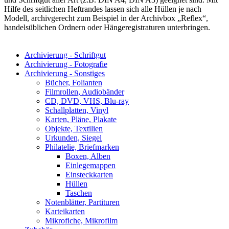
Hilfe des seitlichen Heftrandes lassen sich alle Hüllen je nach
Modell, archivgerecht zum Beispiel in der Archivbox „Reflex“,
handelsüblichen Ordnern oder Hängeregistraturen unterbringen.
Archivierung - Schriftgut
Archivierung - Fotografie
Archivierung - Sonstiges
Bücher, Folianten
Filmrollen, Audiobänder
CD, DVD, VHS, Blu-ray
Schallplatten, Vinyl
Karten, Pläne, Plakate
Objekte, Textilien
Urkunden, Siegel
Philatelie, Briefmarken
Boxen, Alben
Einlegemappen
Einsteckkarten
Hüllen
Taschen
Notenblätter, Partituren
Karteikarten
Mikrofiche, Mikrofilm