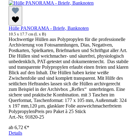
Hülle PANORAMA - Briefe, Banknoten
10.5 x 17.7 cm (L x B)
Hochwertige Hüllen aus Polypropylen für die professionelle
Archivierung von Fotosammlungen, Dias, Negativen,
Postkarten, Spielkarten, Briefmarken und Schriftgut aller Art.
Die Hüllen sind weichmacher- und säurefrei, physiologisch
unbedenklich, PAT-getestet und dokumentenecht. Das stabile
und transparente Polypropylen erlaubt einen freien und klaren
Blick auf den Inhalt. Die Hüllen haben keine weiße
Zwischenfolie und sind komplett transparent. Mit Hilfe des
seitlichen Heftrandes lassen sich die Hüllen archivgerecht
zum Beispiel in der Archivbox „Reflex“ unterbringen. Eine
sichere und praktische Kombination. mit 3 Taschen im
Querformat, Taschenformat: 177 x 105 mm, Außenmaß: 324
x 197 mm,120 μm, glasklare Folie ausweichmacherfreiem
PolypropylenPreis pro Paket à 25 Stück
Art.-Nr. 91820-25
ab
6,72 €*
Details