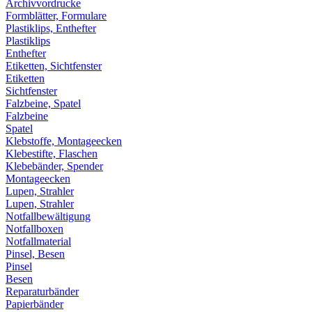
Archivvordrucke
Formblätter, Formulare
Plastiklips, Enthefter
Plastiklips
Enthefter
Etiketten, Sichtfenster
Etiketten
Sichtfenster
Falzbeine, Spatel
Falzbeine
Spatel
Klebstoffe, Montageecken
Klebestifte, Flaschen
Klebebänder, Spender
Montageecken
Lupen, Strahler
Lupen, Strahler
Notfallbewältigung
Notfallboxen
Notfallmaterial
Pinsel, Besen
Pinsel
Besen
Reparaturbänder
Papierbänder