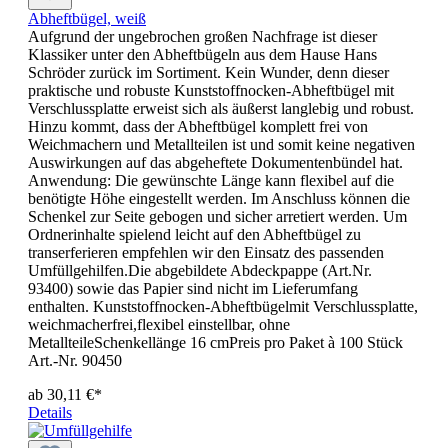
Abheftbügel, weiß
Aufgrund der ungebrochen großen Nachfrage ist dieser
Klassiker unter den Abheftbügeln aus dem Hause Hans
Schröder zurück im Sortiment. Kein Wunder, denn dieser
praktische und robuste Kunststoffnocken-Abheftbügel mit
Verschlussplatte erweist sich als äußerst langlebig und robust.
Hinzu kommt, dass der Abheftbügel komplett frei von
Weichmachern und Metallteilen ist und somit keine negativen
Auswirkungen auf das abgeheftete Dokumentenbündel hat.
Anwendung: Die gewünschte Länge kann flexibel auf die
benötigte Höhe eingestellt werden. Im Anschluss können die
Schenkel zur Seite gebogen und sicher arretiert werden. Um
Ordnerinhalte spielend leicht auf den Abheftbügel zu
transerferieren empfehlen wir den Einsatz des passenden
Umfüllgehilfen.Die abgebildete Abdeckpappe (Art.Nr.
93400) sowie das Papier sind nicht im Lieferumfang
enthalten. Kunststoffnocken-Abheftbügelmit Verschlussplatte,
weichmacherfrei,flexibel einstellbar, ohne
MetallteileSchenkellänge 16 cmPreis pro Paket à 100 Stück
Art.-Nr. 90450
ab
30,11 €*
Details