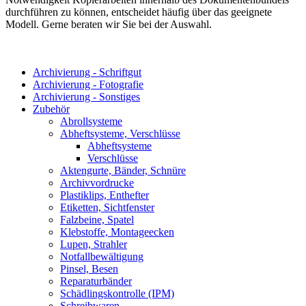
durchführen zu können, entscheidet häufig über das geeignete
Modell. Gerne beraten wir Sie bei der Auswahl.
Archivierung - Schriftgut
Archivierung - Fotografie
Archivierung - Sonstiges
Zubehör
Abrollsysteme
Abheftsysteme, Verschlüsse
Abheftsysteme
Verschlüsse
Aktengurte, Bänder, Schnüre
Archivvordrucke
Plastiklips, Enthefter
Etiketten, Sichtfenster
Falzbeine, Spatel
Klebstoffe, Montageecken
Lupen, Strahler
Notfallbewältigung
Pinsel, Besen
Reparaturbänder
Schädlingskontrolle (IPM)
Schreibwaren