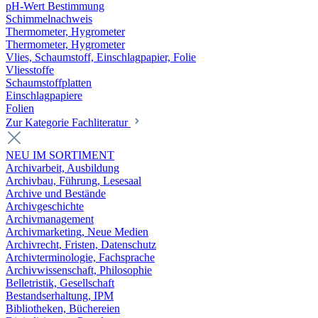
pH-Wert Bestimmung
Schimmelnachweis
Thermometer, Hygrometer
Thermometer, Hygrometer
Vlies, Schaumstoff, Einschlagpapier, Folie
Vliesstoffe
Schaumstoffplatten
Einschlagpapiere
Folien
Zur Kategorie Fachliteratur
NEU IM SORTIMENT
Archivarbeit, Ausbildung
Archivbau, Führung, Lesesaal
Archive und Bestände
Archivgeschichte
Archivmanagement
Archivmarketing, Neue Medien
Archivrecht, Fristen, Datenschutz
Archivterminologie, Fachsprache
Archivwissenschaft, Philosophie
Belletristik, Gesellschaft
Bestandserhaltung, IPM
Bibliotheken, Büchereien