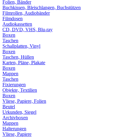
Folien, Bänder
Buchkissen, Bleischlangen, Buchstützen
Filmrollen, Audiobänder
Filmdosen
Audiokassetten
CD, DVD, VHS, Blu-ray
Boxen
Taschen
Schallplatten, Vinyl
Boxen
Taschen, Hüllen
Karten, Pläne, Plakate
Boxen
Mappen
Taschen
Fixierungen
Objekte, Textilien
Boxen
Vliese, Papiere, Folien
Beutel
Urkunden, Siegel
Archivboxen
Mappen
Halterungen
Vliese, Papiere