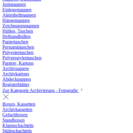
Jurismappen
Einlegemappen
Aktenheftmappen
Hängemappen
Zeichnungsmappen
Hüllen, Taschen
Heftrandhüllen
Papiertaschen
Pergamintaschen
Polyestertaschen
Polypropylentaschen
Papiere, Kartons
Archivpapiere
Archivkartons
Abdeckpappen
Registerblätter
Zur Kategorie Archivierung - Fotografie
Boxen, Kassetten
Archivkassetten
Gefachboxen
Standboxen
Klappschachteln
Stülpschachteln