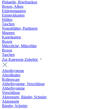
Philatelie, Briefmarken
Boxen, Alben
Einlegemappen
Einsteckkarten
Hüllen
Taschen
Notenblätter, Partituren
Mappen
Karteikarten
Boxen
Mikrofiche, Mikrofilm
Boxen
Taschen
Zur Kategorie Zubehör
Abrollsysteme
Abrollhalter
Rollenware
Abheftsysteme, Verschlüsse
Abheftsysteme
Verschlüsse
Aktengurte, Bänder, Schnüre
Aktengurte
Bänder, Schnüre