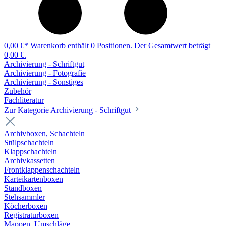
0,00 €*
Warenkorb enthält 0 Positionen. Der Gesamtwert beträgt
0,00 €.
Archivierung - Schriftgut
Archivierung - Fotografie
Archivierung - Sonstiges
Zubehör
Fachliteratur
Zur Kategorie Archivierung - Schriftgut
Archivboxen, Schachteln
Stülpschachteln
Klappschachteln
Archivkassetten
Frontklappenschachteln
Karteikartenboxen
Standboxen
Stehsammler
Köcherboxen
Registraturboxen
Mappen, Umschläge