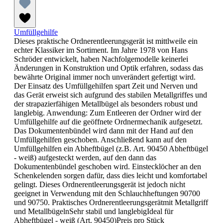
Umfüllgehilfe
Dieses praktische Ordnerentleerungsgerät ist mittlweile ein
echter Klassiker im Sortiment. Im Jahre 1978 von Hans
Schröder entwickelt, haben Nachfolgemodelle keinerlei
Änderungen in Konstruktion und Optik erfahren, sodass das
bewährte Original immer noch unverändert gefertigt wird.
Der Einsatz des Umfüllgehilfen spart Zeit und Nerven und
das Gerät erweist sich aufgrund des stabilen Metallgriffes und
der strapazierfähigen Metallbügel als besonders robust und
langlebig. Anwendung: Zum Entleeren der Ordner wird der
Umfüllgehilfe auf die geöffnete Ordnermechanik aufgesetzt.
Das Dokumentenbündel wird dann mit der Hand auf den
Umfüllgehilfen geschoben. Anschließend kann auf den
Umfüllgehilfen ein Abheftbügel (z.B. Art. 90450 Abheftbügel
- weiß) aufgesteckt werden, auf den dann das
Dokumentenbündel geschoben wird. Einstecklöcher an den
Schenkelenden sorgen dafür, dass dies leicht und komfortabel
gelingt. Dieses Ordnerentleerungsgerät ist jedoch nicht
geeignet in Verwendung mit den Schlauchheftungen 90700
und 90750. Praktisches Ordnerentleerungsgerätmit Metallgriff
und MetallbügelnSehr stabil und langlebigIdeal für
Abheftbügel - weiß (Art. 90450)Preis pro Stück