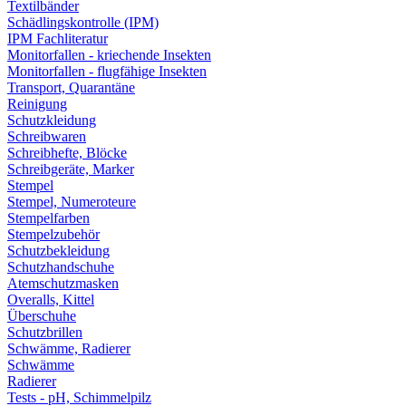
Textilbänder
Schädlingskontrolle (IPM)
IPM Fachliteratur
Monitorfallen - kriechende Insekten
Monitorfallen - flugfähige Insekten
Transport, Quarantäne
Reinigung
Schutzkleidung
Schreibwaren
Schreibhefte, Blöcke
Schreibgeräte, Marker
Stempel
Stempel, Numeroteure
Stempelfarben
Stempelzubehör
Schutzbekleidung
Schutzhandschuhe
Atemschutzmasken
Overalls, Kittel
Überschuhe
Schutzbrillen
Schwämme, Radierer
Schwämme
Radierer
Tests - pH, Schimmelpilz