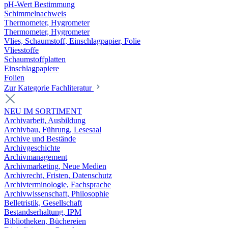
pH-Wert Bestimmung
Schimmelnachweis
Thermometer, Hygrometer
Thermometer, Hygrometer
Vlies, Schaumstoff, Einschlagpapier, Folie
Vliesstoffe
Schaumstoffplatten
Einschlagpapiere
Folien
Zur Kategorie Fachliteratur
NEU IM SORTIMENT
Archivarbeit, Ausbildung
Archivbau, Führung, Lesesaal
Archive und Bestände
Archivgeschichte
Archivmanagement
Archivmarketing, Neue Medien
Archivrecht, Fristen, Datenschutz
Archivterminologie, Fachsprache
Archivwissenschaft, Philosophie
Belletristik, Gesellschaft
Bestandserhaltung, IPM
Bibliotheken, Büchereien