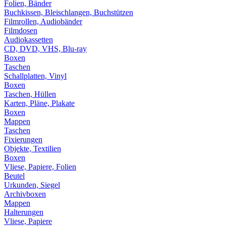
Folien, Bänder
Buchkissen, Bleischlangen, Buchstützen
Filmrollen, Audiobänder
Filmdosen
Audiokassetten
CD, DVD, VHS, Blu-ray
Boxen
Taschen
Schallplatten, Vinyl
Boxen
Taschen, Hüllen
Karten, Pläne, Plakate
Boxen
Mappen
Taschen
Fixierungen
Objekte, Textilien
Boxen
Vliese, Papiere, Folien
Beutel
Urkunden, Siegel
Archivboxen
Mappen
Halterungen
Vliese, Papiere