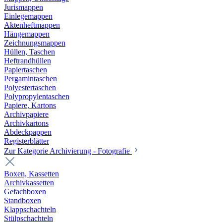
Jurismappen
Einlegemappen
Aktenheftmappen
Hängemappen
Zeichnungsmappen
Hüllen, Taschen
Heftrandhüllen
Papiertaschen
Pergamintaschen
Polyestertaschen
Polypropylentaschen
Papiere, Kartons
Archivpapiere
Archivkartons
Abdeckpappen
Registerblätter
Zur Kategorie Archivierung - Fotografie
Boxen, Kassetten
Archivkassetten
Gefachboxen
Standboxen
Klappschachteln
Stülpschachteln