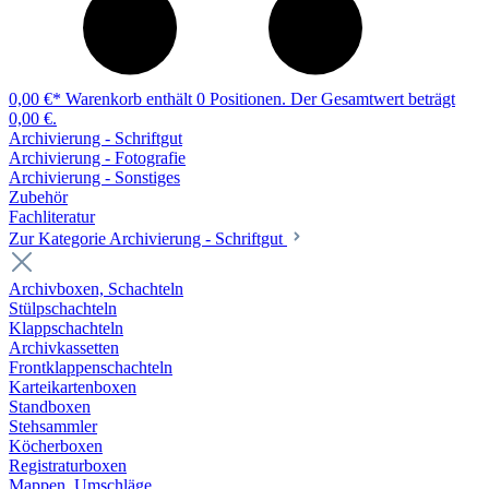
0,00 €*
Warenkorb enthält 0 Positionen. Der Gesamtwert beträgt
0,00 €.
Archivierung - Schriftgut
Archivierung - Fotografie
Archivierung - Sonstiges
Zubehör
Fachliteratur
Zur Kategorie Archivierung - Schriftgut
Archivboxen, Schachteln
Stülpschachteln
Klappschachteln
Archivkassetten
Frontklappenschachteln
Karteikartenboxen
Standboxen
Stehsammler
Köcherboxen
Registraturboxen
Mappen, Umschläge