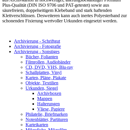
Plus-Qualität (DIN ISO 9706 und PAT-getestet) sowie aus
säurefreiem, doppelseitigem Klebeband und stark haftenden
Klettverschlüssen. Desweiteren kann auch inertes Polyesterband zur
schonenden Fixierung wertvoller Urkunden eingesetzt werden.
Archivierung - Schriftgut
Archivierung - Fotografie
Archivierung - Sonstiges
Bücher, Folianten
Filmrollen, Audiobänder
CD, DVD, VHS, Blu-ray
Schallplatten, Vinyl
Karten, Pläne, Plakate
Objekte, Textilien
Urkunden, Siegel
Archivboxen
Mappen
Halterungen
Vliese, Papiere
Philatelie, Briefmarken
Notenblätter, Partituren
Karteikarten
Mikrofiche, Mikrofilm