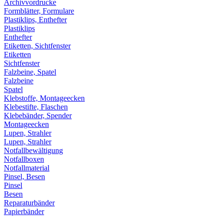
Archivvordrucke
Formblätter, Formulare
Plastiklips, Enthefter
Plastiklips
Enthefter
Etiketten, Sichtfenster
Etiketten
Sichtfenster
Falzbeine, Spatel
Falzbeine
Spatel
Klebstoffe, Montageecken
Klebestifte, Flaschen
Klebebänder, Spender
Montageecken
Lupen, Strahler
Lupen, Strahler
Notfallbewältigung
Notfallboxen
Notfallmaterial
Pinsel, Besen
Pinsel
Besen
Reparaturbänder
Papierbänder