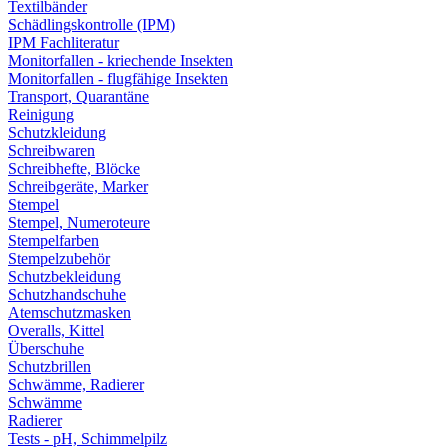
Textilbänder
Schädlingskontrolle (IPM)
IPM Fachliteratur
Monitorfallen - kriechende Insekten
Monitorfallen - flugfähige Insekten
Transport, Quarantäne
Reinigung
Schutzkleidung
Schreibwaren
Schreibhefte, Blöcke
Schreibgeräte, Marker
Stempel
Stempel, Numeroteure
Stempelfarben
Stempelzubehör
Schutzbekleidung
Schutzhandschuhe
Atemschutzmasken
Overalls, Kittel
Überschuhe
Schutzbrillen
Schwämme, Radierer
Schwämme
Radierer
Tests - pH, Schimmelpilz