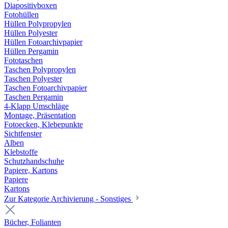
Diapositivboxen
Fotohüllen
Hüllen Polypropylen
Hüllen Polyester
Hüllen Fotoarchivpapier
Hüllen Pergamin
Fototaschen
Taschen Polypropylen
Taschen Polyester
Taschen Fotoarchivpapier
Taschen Pergamin
4-Klapp Umschläge
Montage, Präsentation
Fotoecken, Klebepunkte
Sichtfenster
Alben
Klebstoffe
Schutzhandschuhe
Papiere, Kartons
Papiere
Kartons
Zur Kategorie Archivierung - Sonstiges
Bücher, Folianten