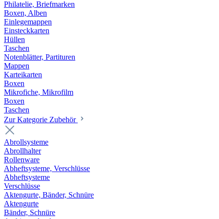
Philatelie, Briefmarken
Boxen, Alben
Einlegemappen
Einsteckkarten
Hüllen
Taschen
Notenblätter, Partituren
Mappen
Karteikarten
Boxen
Mikrofiche, Mikrofilm
Boxen
Taschen
Zur Kategorie Zubehör
Abrollsysteme
Abrollhalter
Rollenware
Abheftsysteme, Verschlüsse
Abheftsysteme
Verschlüsse
Aktengurte, Bänder, Schnüre
Aktengurte
Bänder, Schnüre