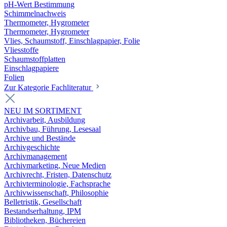
pH-Wert Bestimmung
Schimmelnachweis
Thermometer, Hygrometer
Thermometer, Hygrometer
Vlies, Schaumstoff, Einschlagpapier, Folie
Vliesstoffe
Schaumstoffplatten
Einschlagpapiere
Folien
Zur Kategorie Fachliteratur
NEU IM SORTIMENT
Archivarbeit, Ausbildung
Archivbau, Führung, Lesesaal
Archive und Bestände
Archivgeschichte
Archivmanagement
Archivmarketing, Neue Medien
Archivrecht, Fristen, Datenschutz
Archivterminologie, Fachsprache
Archivwissenschaft, Philosophie
Belletristik, Gesellschaft
Bestandserhaltung, IPM
Bibliotheken, Büchereien