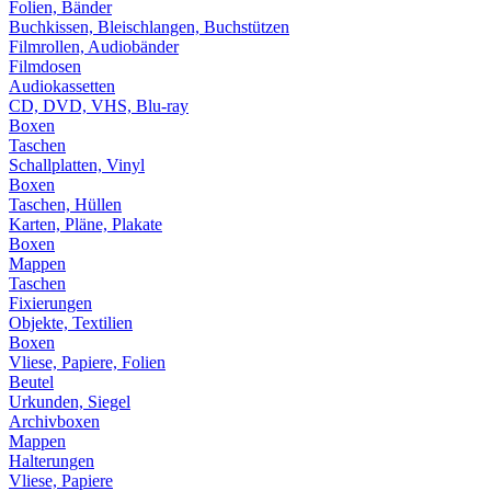
Folien, Bänder
Buchkissen, Bleischlangen, Buchstützen
Filmrollen, Audiobänder
Filmdosen
Audiokassetten
CD, DVD, VHS, Blu-ray
Boxen
Taschen
Schallplatten, Vinyl
Boxen
Taschen, Hüllen
Karten, Pläne, Plakate
Boxen
Mappen
Taschen
Fixierungen
Objekte, Textilien
Boxen
Vliese, Papiere, Folien
Beutel
Urkunden, Siegel
Archivboxen
Mappen
Halterungen
Vliese, Papiere