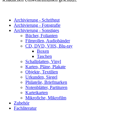
Archivierung - Schriftgut
Archivierung - Fotografie
Archivierung - Sonstiges
Bücher, Folianten
Filmrollen, Audiobänder
CD, DVD, VHS, Blu-ray
Boxen
Taschen
Schallplatten, Vinyl
Karten, Pläne, Plakate
Objekte, Textilien
Urkunden, Siegel
Philatelie, Briefmarken
Notenblätter, Partituren
Karteikarten
Mikrofiche, Mikrofilm
Zubehör
Fachliteratur