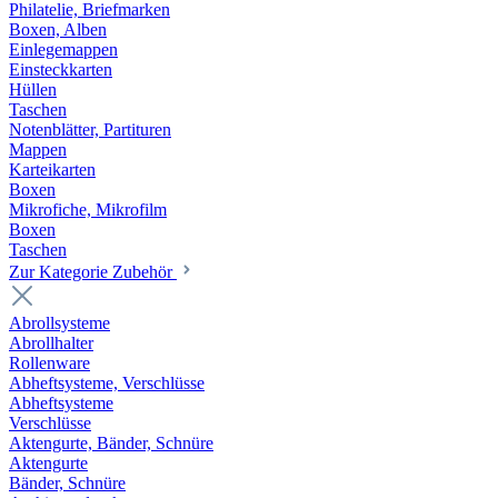
Philatelie, Briefmarken
Boxen, Alben
Einlegemappen
Einsteckkarten
Hüllen
Taschen
Notenblätter, Partituren
Mappen
Karteikarten
Boxen
Mikrofiche, Mikrofilm
Boxen
Taschen
Zur Kategorie Zubehör
Abrollsysteme
Abrollhalter
Rollenware
Abheftsysteme, Verschlüsse
Abheftsysteme
Verschlüsse
Aktengurte, Bänder, Schnüre
Aktengurte
Bänder, Schnüre