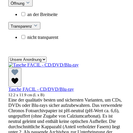
Öffnung
an der Breitseite
Transparenz
nicht transparent
Tasche FACIL - CD/DVD/Blu-ray
12.2 x 11.9 cm (L x B)
Eine der qualitativ besten und sichersten Varianten, um CDs,
DVDs oder Blu-rays sicher aufzubewahren. Das verwendete
Chronos Fotoarchivpapier ist pH-neutral (pH-Wert ca. 6,6),
ungepuffert (ohne Zugabe von Calziumcarbonat). Es ist
neutral geleimt und enthält keine optischen Aufheller. Die
durchschnittliche Kappazahl (Anteil verholzter Fasern) liegt
unter 2. Als passende Archivbox zur Unterbringung der