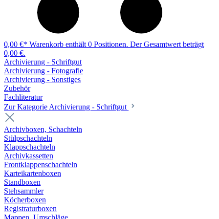
0,00 €*
Warenkorb enthält 0 Positionen. Der Gesamtwert beträgt
0,00 €.
Archivierung - Schriftgut
Archivierung - Fotografie
Archivierung - Sonstiges
Zubehör
Fachliteratur
Zur Kategorie Archivierung - Schriftgut
Archivboxen, Schachteln
Stülpschachteln
Klappschachteln
Archivkassetten
Frontklappenschachteln
Karteikartenboxen
Standboxen
Stehsammler
Köcherboxen
Registraturboxen
Mappen, Umschläge