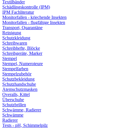
Textilbänder
Schädlingskontrolle (IPM)
IPM Fachliteratur
Monitorfallen - kriechende Insekten
Monitorfallen - flugfähige Insekten
Transport, Quarantäne
Reinigung
Schutzkleidung
Schreibwaren
Schreibhefte, Blöcke
Schreibgeräte, Marker
Stempel
Stempel, Numeroteure
Stempelfarben
Stempelzubehör
Schutzbekleidung
Schutzhandschuhe
Atemschutzmasken
Overalls, Kittel
Überschuhe
Schutzbrillen
Schwämme, Radierer
Schwämme
Radierer
Tests - pH, Schimmelpilz