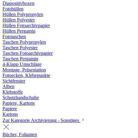
Diapositivboxen
Fotohüllen
Hüllen Polypropylen
Hüllen Polyester
Hüllen Fotoarchivpapier
Hüllen Pergamin
Fototaschen
Taschen Polypropylen
Taschen Polyester
Taschen Fotoarchivpapier
Taschen Pergamin
4-Klapp Umschläge
Montage, Präsentation
Fotoecken, Klebepunkte
Sichtfenster
Alben
Klebstoffe
Schutzhandschuhe
Papiere, Kartons
Papiere
Kartons
Zur Kategorie Archivierung - Sonstiges
Bücher, Folianten