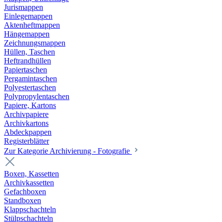
Jurismappen
Einlegemappen
Aktenheftmappen
Hängemappen
Zeichnungsmappen
Hüllen, Taschen
Heftrandhüllen
Papiertaschen
Pergamintaschen
Polyestertaschen
Polypropylentaschen
Papiere, Kartons
Archivpapiere
Archivkartons
Abdeckpappen
Registerblätter
Zur Kategorie Archivierung - Fotografie
Boxen, Kassetten
Archivkassetten
Gefachboxen
Standboxen
Klappschachteln
Stülpschachteln