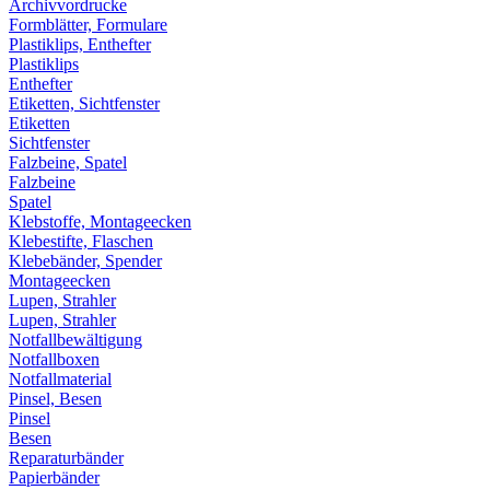
Archivvordrucke
Formblätter, Formulare
Plastiklips, Enthefter
Plastiklips
Enthefter
Etiketten, Sichtfenster
Etiketten
Sichtfenster
Falzbeine, Spatel
Falzbeine
Spatel
Klebstoffe, Montageecken
Klebestifte, Flaschen
Klebebänder, Spender
Montageecken
Lupen, Strahler
Lupen, Strahler
Notfallbewältigung
Notfallboxen
Notfallmaterial
Pinsel, Besen
Pinsel
Besen
Reparaturbänder
Papierbänder