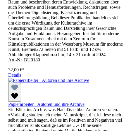
Raum und beschreiben deren Entwicklung, diskutieren aber
auch Probleme und Herausforderungen, Rechtsfragen, sowie
die Themen Digitalisierung, Klassifizierung und
Überlieferungsbildung.Bei dieser Publikation handelt es sich
um die erste Würdigung der Kulturarchive im
deutschsprachigen Raum und Darstellung ihrer Geschichte,
Aufgabe und Funktionen. Herausgeber: Institut für moderne
Kunst in Zusammenarbeit mit dem Zentrum für
Künstlerpublikationen in der Weserburg Museum für moderne
Kunst, Bremen272 Seiten mit 51 Farb- und 12 s/w-
AbbildungenKlappenbroschur; 14 x 21 cmJuni 2024
Art.-Nr. BU0180
32,00 €*
Details
Papierarbeiter - Autoren und ihre Archive
Ein Blick ins Archiv: was Nachlässe über Autoren verraten.
»Vorläufig studiere ich meine Manuskripte, d.h. ich lese mich
selbst und muß sagen, daß es im Positiven und Negativen viel
fruchtbarer ist als sonstige Lektüre …« Ohne seine
wohlsortierten Papiere konnte Martin Heidegger kaum