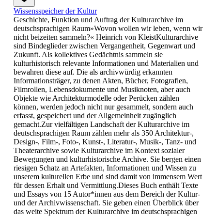
Wissensspeicher der Kultur
Geschichte, Funktion und Auftrag der Kulturarchive im
deutschsprachigen Raum»Wovon wollen wir leben, wenn wir
nicht beizeiten sammeln?« Heinrich von KleistKulturarchive
sind Bindeglieder zwischen Vergangenheit, Gegenwart und
Zukunft. Als kollektives Gedächtnis sammeln sie
kulturhistorisch relevante Informationen und Materialien und
bewahren diese auf. Die als archivwürdig erkannten
Informationsträger, zu denen Akten, Bücher, Fotografien,
Filmrollen, Lebensdokumente und Musiknoten, aber auch
Objekte wie Architekturmodelle oder Perücken zählen
können, werden jedoch nicht nur gesammelt, sondern auch
erfasst, gespeichert und der Allgemeinheit zugänglich
gemacht.Zur vielfältigen Landschaft der Kulturarchive im
deutschsprachigen Raum zählen mehr als 350 Architektur-,
Design-, Film-, Foto-, Kunst-, Literatur-, Musik-, Tanz- und
Theaterarchive sowie Kulturarchive im Kontext sozialer
Bewegungen und kulturhistorische Archive. Sie bergen einen
riesigen Schatz an Artefakten, Informationen und Wissen zu
unserem kulturellen Erbe und sind damit von immensem Wert
für dessen Erhalt und Vermittlung.Dieses Buch enthält Texte
und Essays von 15 Autor*innen aus dem Bereich der Kultur-
und der Archivwissenschaft. Sie geben einen Überblick über
das weite Spektrum der Kulturarchive im deutschsprachigen