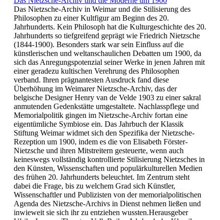
Das Nietzsche-Archiv und die Moderne um 1900
Das Nietzsche-Archiv in Weimar und die Stilisierung des
Philosophen zu einer Kultfigur am Beginn des 20.
Jahrhunderts. Kein Philosoph hat die Kulturgeschichte des 20.
Jahrhunderts so tiefgreifend geprägt wie Friedrich Nietzsche
(1844-1900). Besonders stark war sein Einfluss auf die
künstlerischen und weltanschaulichen Debatten um 1900, da
sich das Anregungspotenzial seiner Werke in jenen Jahren mit
einer geradezu kultischen Verehrung des Philosophen
verband. Ihren prägnantesten Ausdruck fand diese
Überhöhung im Weimarer Nietzsche-Archiv, das der
belgische Designer Henry van de Velde 1903 zu einer sakral
anmutenden Gedenkstätte umgestaltete. Nachlasspflege und
Memorialpolitik gingen im Nietzsche-Archiv fortan eine
eigentümliche Symbiose ein. Das Jahrbuch der Klassik
Stiftung Weimar widmet sich den Spezifika der Nietzsche-
Rezeption um 1900, indem es die von Elisabeth Förster-
Nietzsche und ihren Mitstreitern gesteuerte, wenn auch
keineswegs vollständig kontrollierte Stilisierung Nietzsches in
den Künsten, Wissenschaften und populärkulturellen Medien
des frühen 20. Jahrhunderts beleuchtet. Im Zentrum steht
dabei die Frage, bis zu welchem Grad sich Künstler,
Wissenschaftler und Publizisten von der memorialpolitischen
Agenda des Nietzsche-Archivs in Dienst nehmen ließen und
inwieweit sie sich ihr zu entziehen wussten.Herausgeber