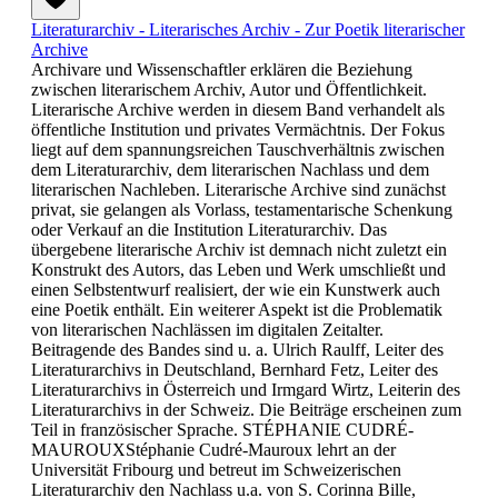
Literaturarchiv - Literarisches Archiv - Zur Poetik literarischer
Archive
Archivare und Wissenschaftler erklären die Beziehung
zwischen literarischem Archiv, Autor und Öffentlichkeit.
Literarische Archive werden in diesem Band verhandelt als
öffentliche Institution und privates Vermächtnis. Der Fokus
liegt auf dem spannungsreichen Tauschverhältnis zwischen
dem Literaturarchiv, dem literarischen Nachlass und dem
literarischen Nachleben. Literarische Archive sind zunächst
privat, sie gelangen als Vorlass, testamentarische Schenkung
oder Verkauf an die Institution Literaturarchiv. Das
übergebene literarische Archiv ist demnach nicht zuletzt ein
Konstrukt des Autors, das Leben und Werk umschließt und
einen Selbstentwurf realisiert, der wie ein Kunstwerk auch
eine Poetik enthält. Ein weiterer Aspekt ist die Problematik
von literarischen Nachlässen im digitalen Zeitalter.
Beitragende des Bandes sind u. a. Ulrich Raulff, Leiter des
Literaturarchivs in Deutschland, Bernhard Fetz, Leiter des
Literaturarchivs in Österreich und Irmgard Wirtz, Leiterin des
Literaturarchivs in der Schweiz. Die Beiträge erscheinen zum
Teil in französischer Sprache. STÉPHANIE CUDRÉ-
MAUROUXStéphanie Cudré-Mauroux lehrt an der
Universität Fribourg und betreut im Schweizerischen
Literaturarchiv den Nachlass u.a. von S. Corinna Bille,