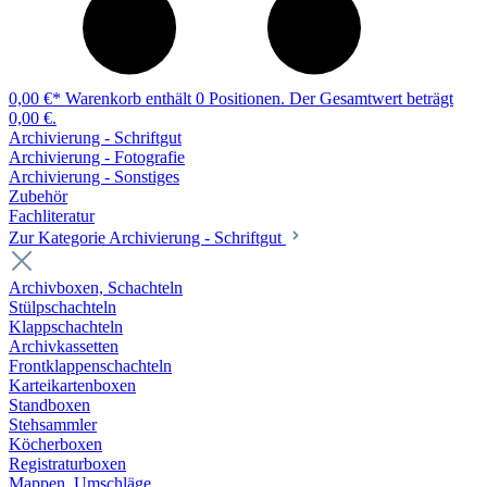
0,00 €*
Warenkorb enthält 0 Positionen. Der Gesamtwert beträgt
0,00 €.
Archivierung - Schriftgut
Archivierung - Fotografie
Archivierung - Sonstiges
Zubehör
Fachliteratur
Zur Kategorie Archivierung - Schriftgut
Archivboxen, Schachteln
Stülpschachteln
Klappschachteln
Archivkassetten
Frontklappenschachteln
Karteikartenboxen
Standboxen
Stehsammler
Köcherboxen
Registraturboxen
Mappen, Umschläge