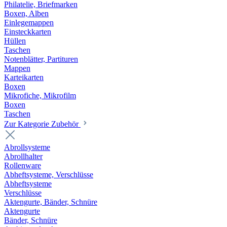
Philatelie, Briefmarken
Boxen, Alben
Einlegemappen
Einsteckkarten
Hüllen
Taschen
Notenblätter, Partituren
Mappen
Karteikarten
Boxen
Mikrofiche, Mikrofilm
Boxen
Taschen
Zur Kategorie Zubehör
Abrollsysteme
Abrollhalter
Rollenware
Abheftsysteme, Verschlüsse
Abheftsysteme
Verschlüsse
Aktengurte, Bänder, Schnüre
Aktengurte
Bänder, Schnüre