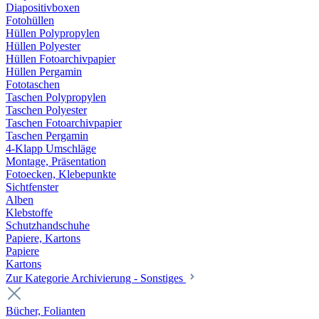
Diapositivboxen
Fotohüllen
Hüllen Polypropylen
Hüllen Polyester
Hüllen Fotoarchivpapier
Hüllen Pergamin
Fototaschen
Taschen Polypropylen
Taschen Polyester
Taschen Fotoarchivpapier
Taschen Pergamin
4-Klapp Umschläge
Montage, Präsentation
Fotoecken, Klebepunkte
Sichtfenster
Alben
Klebstoffe
Schutzhandschuhe
Papiere, Kartons
Papiere
Kartons
Zur Kategorie Archivierung - Sonstiges
Bücher, Folianten