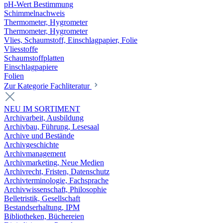
pH-Wert Bestimmung
Schimmelnachweis
Thermometer, Hygrometer
Thermometer, Hygrometer
Vlies, Schaumstoff, Einschlagpapier, Folie
Vliesstoffe
Schaumstoffplatten
Einschlagpapiere
Folien
Zur Kategorie Fachliteratur
NEU IM SORTIMENT
Archivarbeit, Ausbildung
Archivbau, Führung, Lesesaal
Archive und Bestände
Archivgeschichte
Archivmanagement
Archivmarketing, Neue Medien
Archivrecht, Fristen, Datenschutz
Archivterminologie, Fachsprache
Archivwissenschaft, Philosophie
Belletristik, Gesellschaft
Bestandserhaltung, IPM
Bibliotheken, Büchereien