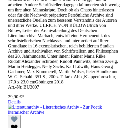
arbeiten. Andere Schriftsteller dagegen kümmerten sich wenig
um ihre alten Manuskripte. Doch ob als Chaos hinterlassen
oder für die Nachwelt präpariert: Persönliche Archive sind
unersetzliche Quellen zum besseren Verständnis der Autoren
und ihrer Werke. ULRICH VON BÜLOWUlrich von
Bülow, Leiter der Archivabteilung des Deutschen
Literaturarchivs Marbach, entwirft eine Hermeneutik des
schriftstellerischen Nachlasses und interpretiert auf ihrer
Grundlage in 16 exemplarischen, reich bebilderten Studien
Archive und Archivalien von Schriftstellern und Philosophen
des 20. Jahrhunderts. Unter ihnen: Rainer Maria Rilke,
Rudolf Alexander Schröder, Rudolf Pannwitz, Stefan Zweig,
Martin Heidegger, Nelly Sachs, Karl Löwith, Hans-Georg
Gadamer, Max Kommerell, Martin Walser, Peter Handke und
W. G. Sebald. 351 S., 200 z.T. farb. Abb.,Klappenbroschur,
17,0 x 23,0 cmGöttingen 2018
Art.-Nr. BU3007
29,90 €*
Details