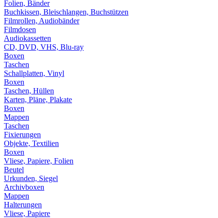
Folien, Bänder
Buchkissen, Bleischlangen, Buchstützen
Filmrollen, Audiobänder
Filmdosen
Audiokassetten
CD, DVD, VHS, Blu-ray
Boxen
Taschen
Schallplatten, Vinyl
Boxen
Taschen, Hüllen
Karten, Pläne, Plakate
Boxen
Mappen
Taschen
Fixierungen
Objekte, Textilien
Boxen
Vliese, Papiere, Folien
Beutel
Urkunden, Siegel
Archivboxen
Mappen
Halterungen
Vliese, Papiere