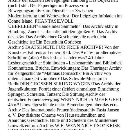
Archiv der sozialen Bewegungen Hamburg Das Objekt hält
(nicht) still: Der Papiertiger im Prozess vom
Bewegungsarchiv zum Dienstleister Zwischen
Modernisierung und Werteverlust: Der Leipziger Infoladen im
Conne Island PHANTASIEVOLL
ÜBERLEBEN"Handelndes Sammeln": Das Archiv aktiv in
Hamburg Zuerst starben die mit dem großen E: Das Archiv
des iz3w Das Archiv einer Geschichte, die noch nicht
Geschichte ist: Ein Besuch im Gorleben
Archiv STAATSKNETE FÜR FREIE ARCHIVE! Von der
Kunst des Fahrens auf einem Rad: Das Archiv fur alternatives
Schrifttum (afas) Alles lesbisch - oder was? 40 Jahre
Lesbengeschichte: Spinnboden - Lesbenarchiv und Bibliothek
Kontinuitäten, Brüche, Entwicklungen: Das Thuringer Archiv
fur Zeitgeschichte "Matthias Domaschk"Ein Archiv von
unten - finanziert von oben? Das Schwule Museum in
BerlinDEN GROSSEN SPRUNG WAGEN?Das Archiv der
Jugendkulturen: Porträt einer (leider) einmaligen Einrichtung
Springen, Schreiten, Tanzen: Die Stiftung Archiv der
deutschen Frauenbewegung WENN NICHTS MEHR GEHT
45 m³ Umweltgeschichte netto: Bemerkungen uber das eco-
Archiv Das Internationale Frauenfriedensarchiv Fasia Jansen
e. V. Der diskrete Charme von Hausstaubmilben und
Anarchie: Geschichte, Blute und Scheitern des Munsteraner
Umweltzentrum-Archivs WIE, WENN NICHT SO? KRISE