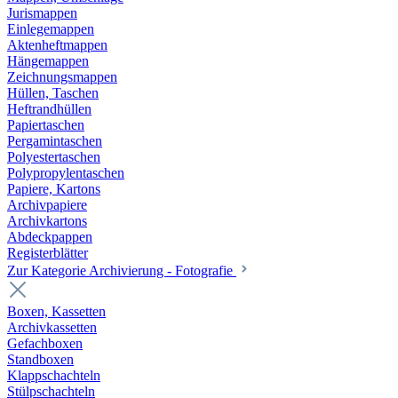
Jurismappen
Einlegemappen
Aktenheftmappen
Hängemappen
Zeichnungsmappen
Hüllen, Taschen
Heftrandhüllen
Papiertaschen
Pergamintaschen
Polyestertaschen
Polypropylentaschen
Papiere, Kartons
Archivpapiere
Archivkartons
Abdeckpappen
Registerblätter
Zur Kategorie Archivierung - Fotografie
Boxen, Kassetten
Archivkassetten
Gefachboxen
Standboxen
Klappschachteln
Stülpschachteln