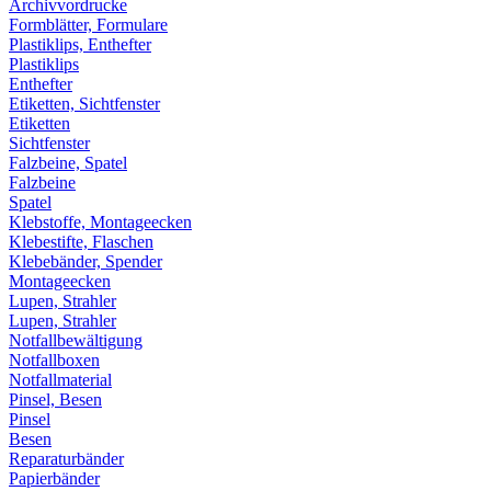
Archivvordrucke
Formblätter, Formulare
Plastiklips, Enthefter
Plastiklips
Enthefter
Etiketten, Sichtfenster
Etiketten
Sichtfenster
Falzbeine, Spatel
Falzbeine
Spatel
Klebstoffe, Montageecken
Klebestifte, Flaschen
Klebebänder, Spender
Montageecken
Lupen, Strahler
Lupen, Strahler
Notfallbewältigung
Notfallboxen
Notfallmaterial
Pinsel, Besen
Pinsel
Besen
Reparaturbänder
Papierbänder