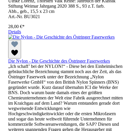
Ulrike Lorenz, Thorsten Valk Reihe: Jahrbuch der Klassik
Stiftung Weimar Jahrgang 2020 388 S., 93 z.T. farb.
Abb., geb., 15,5 x 23 cm
Art.-Nr. BU3021
28,00 €*
Details
Die Nylon - Die Geschichte des Östringer Faserwerkes
„Ich schaff’ bei der NYLON!“ - Diese bei den Einheimischen
gebräuchliche Bezeichnung stammt noch aus der Zeit, als das
Östringer Faserwerk unter der Bezeichnung „Nylon
Faserwerke GmbH“ von den British Nylon Spinners (BNS)
gegründet wurde. Kurz darauf übernahm ICI die Werke der
BNS. Doch warum baute damals eines der größten
Chemieunternehmen der Welt eine Fabrik ausgerechnet mitten
im Kraichgau auf dem Land? Warum entstanden gerade dort
wegweisende Entwicklungen wie
Hochgeschwindigkeitswickler oder die ersten Mikrofasern
und sogar das heute weltweit führende Unternehmen für
kommerzielle Softwareanwendungen, die SAP? Diesen und
weiteren spannenden Fragen gehen die Herausgeber mit