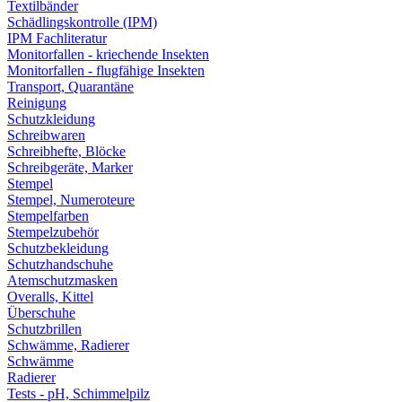
Textilbänder
Schädlingskontrolle (IPM)
IPM Fachliteratur
Monitorfallen - kriechende Insekten
Monitorfallen - flugfähige Insekten
Transport, Quarantäne
Reinigung
Schutzkleidung
Schreibwaren
Schreibhefte, Blöcke
Schreibgeräte, Marker
Stempel
Stempel, Numeroteure
Stempelfarben
Stempelzubehör
Schutzbekleidung
Schutzhandschuhe
Atemschutzmasken
Overalls, Kittel
Überschuhe
Schutzbrillen
Schwämme, Radierer
Schwämme
Radierer
Tests - pH, Schimmelpilz