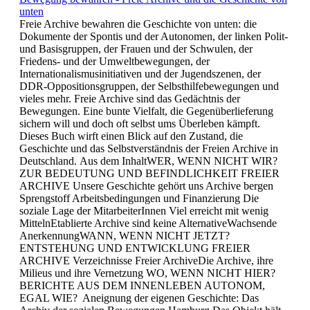
unten
Freie Archive bewahren die Geschichte von unten: die
Dokumente der Spontis und der Autonomen, der linken Polit-
und Basisgruppen, der Frauen und der Schwulen, der
Friedens- und der Umweltbewegungen, der
Internationalismusinitiativen und der Jugendszenen, der
DDR-Oppositionsgruppen, der Selbsthilfebewegungen und
vieles mehr. Freie Archive sind das Gedächtnis der
Bewegungen. Eine bunte Vielfalt, die Gegenüberlieferung
sichern will und doch oft selbst ums Überleben kämpft.
Dieses Buch wirft einen Blick auf den Zustand, die
Geschichte und das Selbstverständnis der Freien Archive in
Deutschland. Aus dem InhaltWER, WENN NICHT WIR?
ZUR BEDEUTUNG UND BEFINDLICHKEIT FREIER
ARCHIVE Unsere Geschichte gehört uns Archive bergen
Sprengstoff Arbeitsbedingungen und Finanzierung Die
soziale Lage der MitarbeiterInnen Viel erreicht mit wenig
MittelnEtablierte Archive sind keine AlternativeWachsende
AnerkennungWANN, WENN NICHT JETZT?
ENTSTEHUNG UND ENTWICKLUNG FREIER
ARCHIVE Verzeichnisse Freier ArchiveDie Archive, ihre
Milieus und ihre Vernetzung WO, WENN NICHT HIER?
BERICHTE AUS DEM INNENLEBEN AUTONOM,
EGAL WIE? Aneignung der eigenen Geschichte: Das