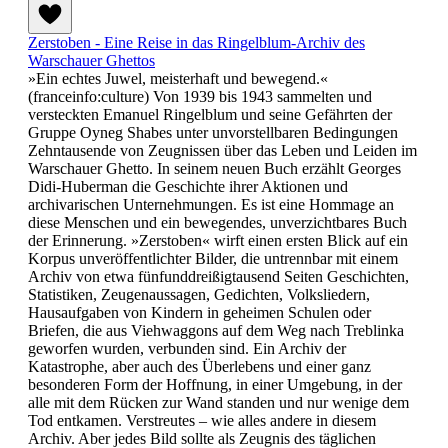
Zerstoben - Eine Reise in das Ringelblum-Archiv des
Warschauer Ghettos
»Ein echtes Juwel, meisterhaft und bewegend.«
(franceinfo:culture) Von 1939 bis 1943 sammelten und
versteckten Emanuel Ringelblum und seine Gefährten der
Gruppe Oyneg Shabes unter unvorstellbaren Bedingungen
Zehntausende von Zeugnissen über das Leben und Leiden im
Warschauer Ghetto. In seinem neuen Buch erzählt Georges
Didi-Huberman die Geschichte ihrer Aktionen und
archivarischen Unternehmungen. Es ist eine Hommage an
diese Menschen und ein bewegendes, unverzichtbares Buch
der Erinnerung. »Zerstoben« wirft einen ersten Blick auf ein
Korpus unveröffentlichter Bilder, die untrennbar mit einem
Archiv von etwa fünfunddreißigtausend Seiten Geschichten,
Statistiken, Zeugenaussagen, Gedichten, Volksliedern,
Hausaufgaben von Kindern in geheimen Schulen oder
Briefen, die aus Viehwaggons auf dem Weg nach Treblinka
geworfen wurden, verbunden sind. Ein Archiv der
Katastrophe, aber auch des Überlebens und einer ganz
besonderen Form der Hoffnung, in einer Umgebung, in der
alle mit dem Rücken zur Wand standen und nur wenige dem
Tod entkamen. Verstreutes – wie alles andere in diesem
Archiv. Aber jedes Bild sollte als Zeugnis des täglichen