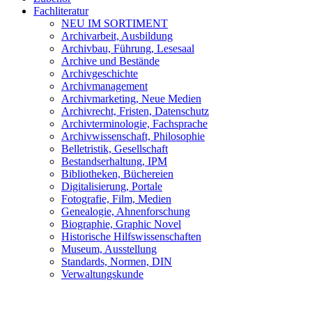
Fachliteratur
NEU IM SORTIMENT
Archivarbeit, Ausbildung
Archivbau, Führung, Lesesaal
Archive und Bestände
Archivgeschichte
Archivmanagement
Archivmarketing, Neue Medien
Archivrecht, Fristen, Datenschutz
Archivterminologie, Fachsprache
Archivwissenschaft, Philosophie
Belletristik, Gesellschaft
Bestandserhaltung, IPM
Bibliotheken, Büchereien
Digitalisierung, Portale
Fotografie, Film, Medien
Genealogie, Ahnenforschung
Biographie, Graphic Novel
Historische Hilfswissenschaften
Museum, Ausstellung
Standards, Normen, DIN
Verwaltungskunde