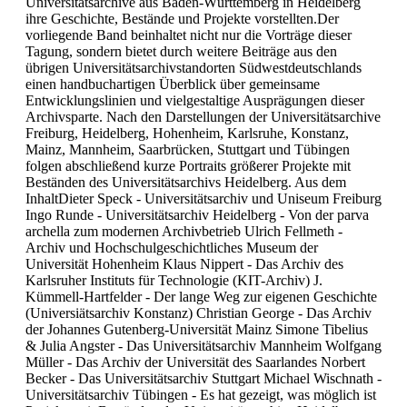
Universitätsarchive aus Baden-Württemberg in Heidelberg
ihre Geschichte, Bestände und Projekte vorstellten.Der
vorliegende Band beinhaltet nicht nur die Vorträge dieser
Tagung, sondern bietet durch weitere Beiträge aus den
übrigen Universitätsarchivstandorten Südwestdeutschlands
einen handbuchartigen Überblick über gemeinsame
Entwicklungslinien und vielgestaltige Ausprägungen dieser
Archivsparte. Nach den Darstellungen der Universitätsarchive
Freiburg, Heidelberg, Hohenheim, Karlsruhe, Konstanz,
Mainz, Mannheim, Saarbrücken, Stuttgart und Tübingen
folgen abschließend kurze Portraits größerer Projekte mit
Beständen des Universitätsarchivs Heidelberg. Aus dem
InhaltDieter Speck - Universitätsarchiv und Uniseum Freiburg
Ingo Runde - Universitätsarchiv Heidelberg - Von der parva
archella zum modernen Archivbetrieb Ulrich Fellmeth -
Archiv und Hochschulgeschichtliches Museum der
Universität Hohenheim Klaus Nippert - Das Archiv des
Karlsruher Instituts für Technologie (KIT-Archiv) J.
Kümmell-Hartfelder - Der lange Weg zur eigenen Geschichte
(Universiätsarchiv Konstanz) Christian George - Das Archiv
der Johannes Gutenberg-Universität Mainz Simone Tibelius
& Julia Angster - Das Universitätsarchiv Mannheim Wolfgang
Müller - Das Archiv der Universität des Saarlandes Norbert
Becker - Das Universitätsarchiv Stuttgart Michael Wischnath -
Universitätsarchiv Tübingen - Es hat gezeigt, was möglich ist