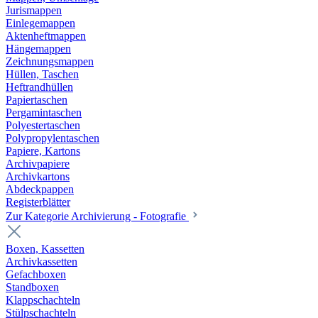
Jurismappen
Einlegemappen
Aktenheftmappen
Hängemappen
Zeichnungsmappen
Hüllen, Taschen
Heftrandhüllen
Papiertaschen
Pergamintaschen
Polyestertaschen
Polypropylentaschen
Papiere, Kartons
Archivpapiere
Archivkartons
Abdeckpappen
Registerblätter
Zur Kategorie Archivierung - Fotografie
Boxen, Kassetten
Archivkassetten
Gefachboxen
Standboxen
Klappschachteln
Stülpschachteln