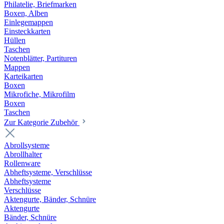
Philatelie, Briefmarken
Boxen, Alben
Einlegemappen
Einsteckkarten
Hüllen
Taschen
Notenblätter, Partituren
Mappen
Karteikarten
Boxen
Mikrofiche, Mikrofilm
Boxen
Taschen
Zur Kategorie Zubehör
Abrollsysteme
Abrollhalter
Rollenware
Abheftsysteme, Verschlüsse
Abheftsysteme
Verschlüsse
Aktengurte, Bänder, Schnüre
Aktengurte
Bänder, Schnüre