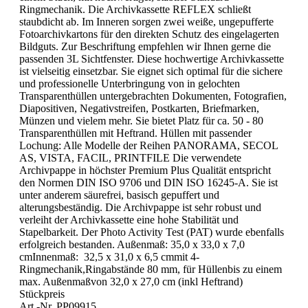
Ringmechanik. Die Archivkassette REFLEX schließt
staubdicht ab. Im Inneren sorgen zwei weiße, ungepufferte
Fotoarchivkartons für den direkten Schutz des eingelagerten
Bildguts. Zur Beschriftung empfehlen wir Ihnen gerne die
passenden 3L Sichtfenster. Diese hochwertige Archivkassette
ist vielseitig einsetzbar. Sie eignet sich optimal für die sichere
und professionelle Unterbringung von in gelochten
Transparenthüllen untergebrachten Dokumenten, Fotografien,
Diapositiven, Negativstreifen, Postkarten, Briefmarken,
Münzen und vielem mehr. Sie bietet Platz für ca. 50 - 80
Transparenthüllen mit Heftrand. Hüllen mit passender
Lochung: Alle Modelle der Reihen PANORAMA, SECOL
AS, VISTA, FACIL, PRINTFILE Die verwendete
Archivpappe in höchster Premium Plus Qualität entspricht
den Normen DIN ISO 9706 und DIN ISO 16245-A. Sie ist
unter anderem säurefrei, basisch gepuffert und
alterungsbeständig. Die Archivpappe ist sehr robust und
verleiht der Archivkassette eine hohe Stabilität und
Stapelbarkeit. Der Photo Activity Test (PAT) wurde ebenfalls
erfolgreich bestanden. Außenmaß: 35,0 x 33,0 x 7,0
cmInnenmaß: 32,5 x 31,0 x 6,5 cmmit 4-
Ringmechanik,Ringabstände 80 mm, für Hüllenbis zu einem
max. Außenmaßvon 32,0 x 27,0 cm (inkl Heftrand)
Stückpreis
Art.-Nr. PP09915