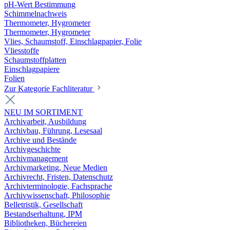
pH-Wert Bestimmung
Schimmelnachweis
Thermometer, Hygrometer
Thermometer, Hygrometer
Vlies, Schaumstoff, Einschlagpapier, Folie
Vliesstoffe
Schaumstoffplatten
Einschlagpapiere
Folien
Zur Kategorie Fachliteratur
NEU IM SORTIMENT
Archivarbeit, Ausbildung
Archivbau, Führung, Lesesaal
Archive und Bestände
Archivgeschichte
Archivmanagement
Archivmarketing, Neue Medien
Archivrecht, Fristen, Datenschutz
Archivterminologie, Fachsprache
Archivwissenschaft, Philosophie
Belletristik, Gesellschaft
Bestandserhaltung, IPM
Bibliotheken, Büchereien