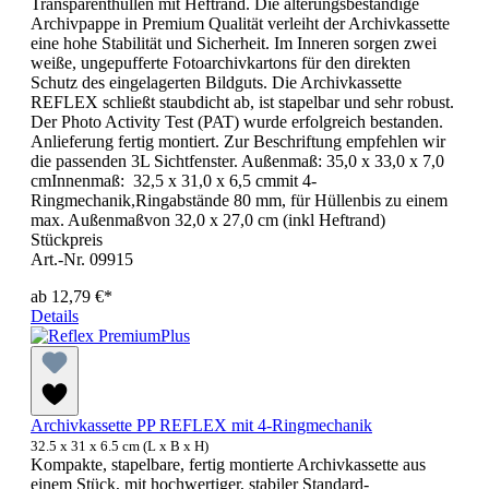
Transparenthüllen mit Heftrand. Die alterungsbeständige
Archivpappe in Premium Qualität verleiht der Archivkassette
eine hohe Stabilität und Sicherheit. Im Inneren sorgen zwei
weiße, ungepufferte Fotoarchivkartons für den direkten
Schutz des eingelagerten Bildguts. Die Archivkassette
REFLEX schließt staubdicht ab, ist stapelbar und sehr robust.
Der Photo Activity Test (PAT) wurde erfolgreich bestanden.
Anlieferung fertig montiert. Zur Beschriftung empfehlen wir
die passenden 3L Sichtfenster. Außenmaß: 35,0 x 33,0 x 7,0
cmInnenmaß: 32,5 x 31,0 x 6,5 cmmit 4-
Ringmechanik,Ringabstände 80 mm, für Hüllenbis zu einem
max. Außenmaßvon 32,0 x 27,0 cm (inkl Heftrand)
Stückpreis
Art.-Nr. 09915
ab
12,79 €*
Details
Archivkassette PP REFLEX mit 4-Ringmechanik
32.5 x 31 x 6.5 cm (L x B x H)
Kompakte, stapelbare, fertig montierte Archivkassette aus
einem Stück, mit hochwertiger, stabiler Standard-