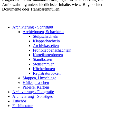
Aufbewahrung unterschiedlichster Inhalte, wie z. B. gelochter
Dokumente oder Transparenthüllen.
Archivierung - Schriftgut
Archivboxen, Schachteln
Stülpschachteln
Klappschachteln
Archivkassetten
Frontklappenschachteln
Karteikartenboxen
Standboxen
Stehsammler
Köcherboxen
Registraturboxen
Mappen, Umschläge
Hüllen, Taschen
Papiere, Kartons
Archivierung - Fotografie
Archivierung - Sonstiges
Zubehör
Fachliteratur