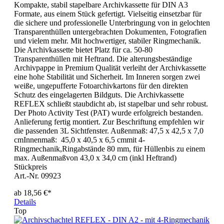
Kompakte, stabil stapelbare Archivkassette für DIN A3
Formate, aus einem Stück gefertigt. Vielseitig einsetzbar für
die sichere und professionelle Unterbringung von in gelochten
Transparenthüllen untergebrachten Dokumenten, Fotografien
und vielem mehr. Mit hochwertiger, stabiler Ringmechanik.
Die Archivkassette bietet Platz für ca. 50-80
Transparenthüllen mit Heftrand. Die alterungsbeständige
Archivpappe in Premium Qualität verleiht der Archivkassette
eine hohe Stabilität und Sicherheit. Im Inneren sorgen zwei
weiße, ungepufferte Fotoarchivkartons für den direkten
Schutz des eingelagerten Bildguts. Die Archivkassette
REFLEX schließt staubdicht ab, ist stapelbar und sehr robust.
Der Photo Activity Test (PAT) wurde erfolgreich bestanden.
Anlieferung fertig montiert. Zur Beschriftung empfehlen wir
die passenden 3L Sichtfenster. Außenmaß: 47,5 x 42,5 x 7,0
cmInnenmaß: 45,0 x 40,5 x 6,5 cmmit 4-
Ringmechanik,Ringabstände 80 mm, für Hüllenbis zu einem
max. Außenmaßvon 43,0 x 34,0 cm (inkl Heftrand)
Stückpreis
Art.-Nr. 09923
ab
18,56 €*
Details
Top