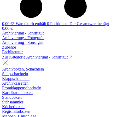
0,00 €*
Warenkorb enthält 0 Positionen. Der Gesamtwert beträgt
0,00 €.
Archivierung - Schriftgut
Archivierung - Fotografie
Archivierung - Sonstiges
Zubehör
Fachliteratur
Zur Kategorie Archivierung - Schriftgut
Archivboxen, Schachteln
Stülpschachteln
Klappschachteln
Archivkassetten
Frontklappenschachteln
Karteikartenboxen
Standboxen
Stehsammler
Köcherboxen
Registraturboxen
Mappen, Umschläge