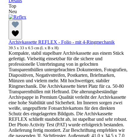
Details
Top
Neu
Archivkassette REFLEX - Folio - mit 4-Ringmechanik
39.5 x 33 x 6.5 cm (L x B x H)
Kompakte, stabil stapelbare Archivkassette aus einem Stück
gefertigt. Vielseitig einsetzbar für die sichere und
professionelle Unterbringung von in gelochten
Transparenthüllen untergebrachten Dokumenten, Fotografien,
Diapositiven, Negativstreifen, Postkarten, Briefmarken,
Münzen und vielem mehr. Mit hochwertiger, stabiler
Ringmechanik. Die Archivkassette bietet Platz für ca. 50-80
Transparenthüllen mit Heftrand. Die alterungsbeständige
Archivpappe in Premium Qualität verleiht der Archivkassette
eine hohe Stabilität und Sicherheit. Im Inneren sorgen zwei
weiße, ungepufferte Fotoarchivkartons für den direkten
Schutz des eingelagerten Bildguts. Die Archivkassette
REFLEX schließt staubdicht ab, ist stapelbar und sehr robust.
Der Photo Activity Test (PAT) wurde erfolgreich bestanden.
Anlieferung fertig montiert. Zur Beschriftung empfehlen wir
die passenden 3L Sichtfenster. Außenmaß: 41,0 x 34,5 x 7,0