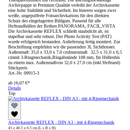
Archivpappe in Premium Qualität verleiht der Archivkassette
eine hohe Stabilität und Sicherheit. Im Inneren sorgen zwei
weiße, ungepufferte Fotoarchivkartons für den direkten
Schutz des eingelagerten Bildguts. Passend für alle
Heftrandhüllen der Reihen PANORAMA, FACIL,VISTA
Die Archivkassette REFLEX schließt staubdicht ab, ist
stapelbar und sehr robust. Der Photo Activity Test (PAT)
wurde erfolgreich bestanden. Anlieferung fertig montiert. Zur
Beschriftung empfehlen wir die passenden 3L Sichtfenster.
Außenmaß: 35,0 x 33,0 x 7,0 cmInnenmaß: 32,5 x 31,0 x 6,5
cmmit 3-Ringmechanik,Ringabstände 108 mm, für Hüllenbis
zu einem max. Außenmaßvon 32,0 x 27,0 cm (inkl Heftrand)
Stückpreis
Art.-Nr. 09915-3
ab
16,07 €*
Details
Top
Archivkassette REFLEX - DIN A3 - mit 4-Ringmechanik
45 x 40.5 x 6.5 cm (L x B x H)