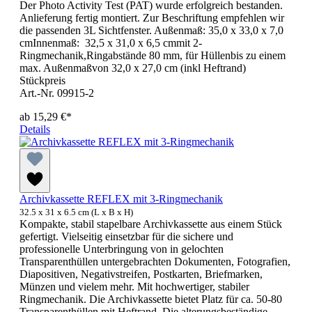
Der Photo Activity Test (PAT) wurde erfolgreich bestanden.
Anlieferung fertig montiert. Zur Beschriftung empfehlen wir
die passenden 3L Sichtfenster. Außenmaß: 35,0 x 33,0 x 7,0
cmInnenmaß: 32,5 x 31,0 x 6,5 cmmit 2-
Ringmechanik,Ringabstände 80 mm, für Hüllenbis zu einem
max. Außenmaßvon 32,0 x 27,0 cm (inkl Heftrand)
Stückpreis
Art.-Nr. 09915-2
ab
15,29 €*
Details
Archivkassette REFLEX mit 3-Ringmechanik
32.5 x 31 x 6.5 cm (L x B x H)
Kompakte, stabil stapelbare Archivkassette aus einem Stück
gefertigt. Vielseitig einsetzbar für die sichere und
professionelle Unterbringung von in gelochten
Transparenthüllen untergebrachten Dokumenten, Fotografien,
Diapositiven, Negativstreifen, Postkarten, Briefmarken,
Münzen und vielem mehr. Mit hochwertiger, stabiler
Ringmechanik. Die Archivkassette bietet Platz für ca. 50-80
Transparenthüllen mit Heftrand. Die alterungsbeständige