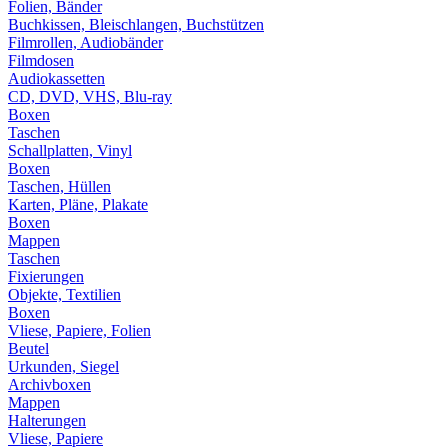
Folien, Bänder
Buchkissen, Bleischlangen, Buchstützen
Filmrollen, Audiobänder
Filmdosen
Audiokassetten
CD, DVD, VHS, Blu-ray
Boxen
Taschen
Schallplatten, Vinyl
Boxen
Taschen, Hüllen
Karten, Pläne, Plakate
Boxen
Mappen
Taschen
Fixierungen
Objekte, Textilien
Boxen
Vliese, Papiere, Folien
Beutel
Urkunden, Siegel
Archivboxen
Mappen
Halterungen
Vliese, Papiere