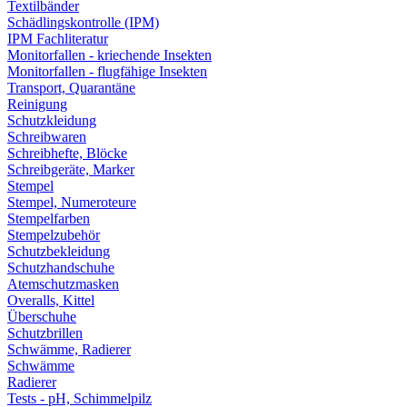
Textilbänder
Schädlingskontrolle (IPM)
IPM Fachliteratur
Monitorfallen - kriechende Insekten
Monitorfallen - flugfähige Insekten
Transport, Quarantäne
Reinigung
Schutzkleidung
Schreibwaren
Schreibhefte, Blöcke
Schreibgeräte, Marker
Stempel
Stempel, Numeroteure
Stempelfarben
Stempelzubehör
Schutzbekleidung
Schutzhandschuhe
Atemschutzmasken
Overalls, Kittel
Überschuhe
Schutzbrillen
Schwämme, Radierer
Schwämme
Radierer
Tests - pH, Schimmelpilz