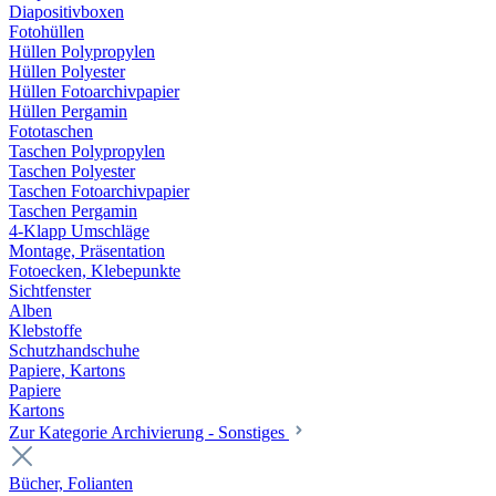
Diapositivboxen
Fotohüllen
Hüllen Polypropylen
Hüllen Polyester
Hüllen Fotoarchivpapier
Hüllen Pergamin
Fototaschen
Taschen Polypropylen
Taschen Polyester
Taschen Fotoarchivpapier
Taschen Pergamin
4-Klapp Umschläge
Montage, Präsentation
Fotoecken, Klebepunkte
Sichtfenster
Alben
Klebstoffe
Schutzhandschuhe
Papiere, Kartons
Papiere
Kartons
Zur Kategorie Archivierung - Sonstiges
Bücher, Folianten