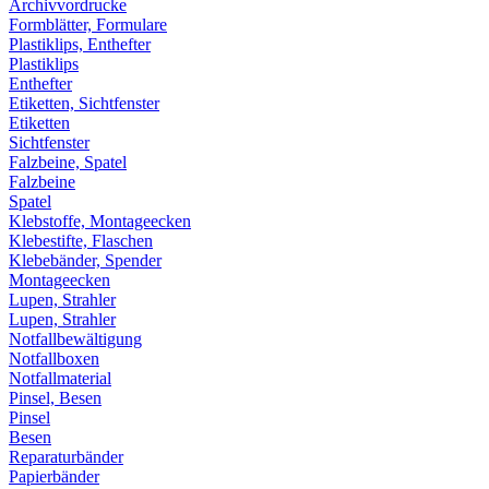
Archivvordrucke
Formblätter, Formulare
Plastiklips, Enthefter
Plastiklips
Enthefter
Etiketten, Sichtfenster
Etiketten
Sichtfenster
Falzbeine, Spatel
Falzbeine
Spatel
Klebstoffe, Montageecken
Klebestifte, Flaschen
Klebebänder, Spender
Montageecken
Lupen, Strahler
Lupen, Strahler
Notfallbewältigung
Notfallboxen
Notfallmaterial
Pinsel, Besen
Pinsel
Besen
Reparaturbänder
Papierbänder