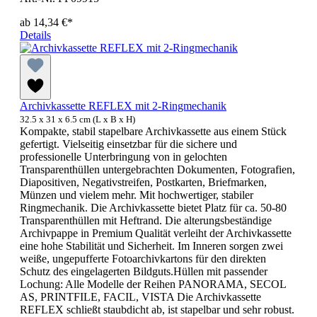
ab
14,34 €*
Details
Archivkassette REFLEX mit 2-Ringmechanik
32.5 x 31 x 6.5 cm (L x B x H)
Kompakte, stabil stapelbare Archivkassette aus einem Stück
gefertigt. Vielseitig einsetzbar für die sichere und
professionelle Unterbringung von in gelochten
Transparenthüllen untergebrachten Dokumenten, Fotografien,
Diapositiven, Negativstreifen, Postkarten, Briefmarken,
Münzen und vielem mehr. Mit hochwertiger, stabiler
Ringmechanik. Die Archivkassette bietet Platz für ca. 50-80
Transparenthüllen mit Heftrand. Die alterungsbeständige
Archivpappe in Premium Qualität verleiht der Archivkassette
eine hohe Stabilität und Sicherheit. Im Inneren sorgen zwei
weiße, ungepufferte Fotoarchivkartons für den direkten
Schutz des eingelagerten Bildguts.Hüllen mit passender
Lochung: Alle Modelle der Reihen PANORAMA, SECOL
AS, PRINTFILE, FACIL, VISTA Die Archivkassette
REFLEX schließt staubdicht ab, ist stapelbar und sehr robust.