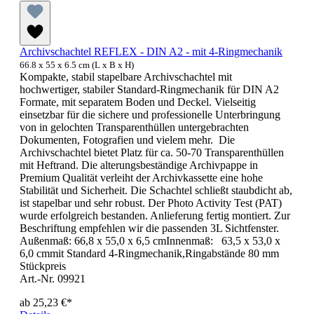
Archivschachtel REFLEX - DIN A2 - mit 4-Ringmechanik
66.8 x 55 x 6.5 cm (L x B x H)
Kompakte, stabil stapelbare Archivschachtel mit
hochwertiger, stabiler Standard-Ringmechanik für DIN A2
Formate, mit separatem Boden und Deckel. Vielseitig
einsetzbar für die sichere und professionelle Unterbringung
von in gelochten Transparenthüllen untergebrachten
Dokumenten, Fotografien und vielem mehr. Die
Archivschachtel bietet Platz für ca. 50-70 Transparenthüllen
mit Heftrand. Die alterungsbeständige Archivpappe in
Premium Qualität verleiht der Archivkassette eine hohe
Stabilität und Sicherheit. Die Schachtel schließt staubdicht ab,
ist stapelbar und sehr robust. Der Photo Activity Test (PAT)
wurde erfolgreich bestanden. Anlieferung fertig montiert. Zur
Beschriftung empfehlen wir die passenden 3L Sichtfenster.
Außenmaß: 66,8 x 55,0 x 6,5 cmInnenmaß: 63,5 x 53,0 x
6,0 cmmit Standard 4-Ringmechanik,Ringabstände 80 mm
Stückpreis
Art.-Nr. 09921
ab
25,23 €*