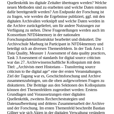
Quellenkritik ins digitale Zeitalter übertragen werden? Welche
neuen Methoden sind zu erarbeiten und welche Daten müssen
dafür bereitgestellt werden? Am Endpunkt der Forschung ist
zu fragen, wie werden die Ergebnisse publiziert, ggf. mit den
digitalen Archivalien verknüpft und welche Daten werden in
die Archive zurückgeliefert, um für andere Nutzungen zur
Verfügung zu stehen. Diese Fragestellungen werden auch im
Konsortium NFDI4memory in der nationalen
Forschungsdateninfrastruktur bearbeitet und diskutiert. Die
Archivschule Marburg ist Participant in NFDI4memory und
beteiligt sich an diversen Themenfeldern. In der Task Area 1
Data Quality, Measure 1 Assessment of data quality practices,
Task 3 Assessment of standards for digital source criticism
war das 27. Archivwissenschaftliche Kolloquium mit dem
Titel: „Archivists meet Historians – Transferring source
criticism to the digital age“ eine der ersten Veranstaltungen.
Ziel der Tagung war es, Geschichtsforschung und Archive
zusammenzubringen, um die oben aufgeworfenen Fragen zu
diskutieren. Die Beiträge aus den Sektionen des Kolloquiums
können drei Themenfeldern zugeordnet werden: Erstens
Grundlagen und Voraussetzungen einer digitalen
Quellenkritik, zweitens Recherchestrategien und
Datenaufbereitung und drittens Zusammenarbeit der Archive
und der Forschung. Im ersten Themenfeld beschreibt Bastian
Gillner wie sich Akten in der digitalen Verwaltung verändern