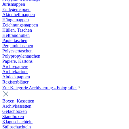
Jurismappen
Einlegemappen
Aktenheftmappen
Hängemappen
Zeichnungsmappen
Hüllen, Taschen
Heftrandhüllen
Papiertaschen
Pergamintaschen
Polyestertaschen
Polypropylentaschen
Papiere, Kartons
Archivpapiere
Archivkartons
Abdeckpappen
Registerblätter
Zur Kategorie Archivierung - Fotografie
Boxen, Kassetten
Archivkassetten
Gefachboxen
Standboxen
Klappschachteln
Stülpschachteln