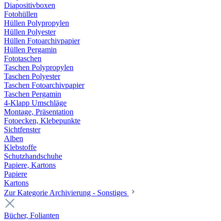
Diapositivboxen
Fotohüllen
Hüllen Polypropylen
Hüllen Polyester
Hüllen Fotoarchivpapier
Hüllen Pergamin
Fototaschen
Taschen Polypropylen
Taschen Polyester
Taschen Fotoarchivpapier
Taschen Pergamin
4-Klapp Umschläge
Montage, Präsentation
Fotoecken, Klebepunkte
Sichtfenster
Alben
Klebstoffe
Schutzhandschuhe
Papiere, Kartons
Papiere
Kartons
Zur Kategorie Archivierung - Sonstiges
Bücher, Folianten