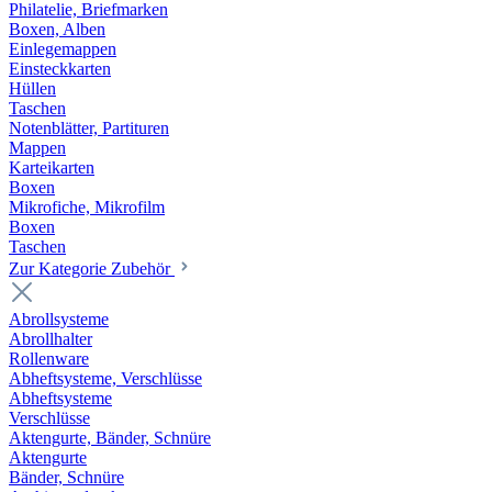
Philatelie, Briefmarken
Boxen, Alben
Einlegemappen
Einsteckkarten
Hüllen
Taschen
Notenblätter, Partituren
Mappen
Karteikarten
Boxen
Mikrofiche, Mikrofilm
Boxen
Taschen
Zur Kategorie Zubehör
Abrollsysteme
Abrollhalter
Rollenware
Abheftsysteme, Verschlüsse
Abheftsysteme
Verschlüsse
Aktengurte, Bänder, Schnüre
Aktengurte
Bänder, Schnüre