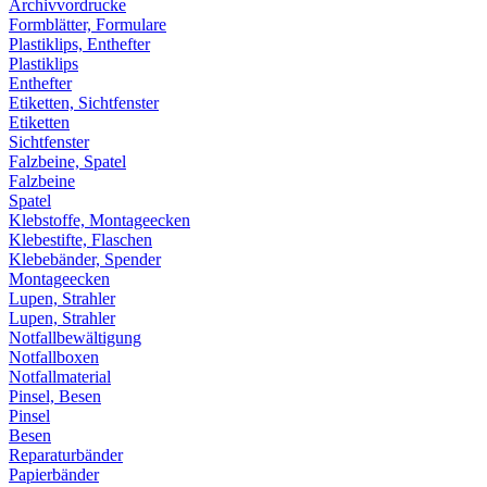
Archivvordrucke
Formblätter, Formulare
Plastiklips, Enthefter
Plastiklips
Enthefter
Etiketten, Sichtfenster
Etiketten
Sichtfenster
Falzbeine, Spatel
Falzbeine
Spatel
Klebstoffe, Montageecken
Klebestifte, Flaschen
Klebebänder, Spender
Montageecken
Lupen, Strahler
Lupen, Strahler
Notfallbewältigung
Notfallboxen
Notfallmaterial
Pinsel, Besen
Pinsel
Besen
Reparaturbänder
Papierbänder