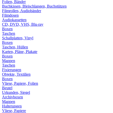
Folien, Bänder
Buchkissen, Bleischlangen, Buchstützen
Filmrollen, Audiobänder
Filmdosen
Audiokassetten
CD, DVD, VHS, Blu-ray
Boxen
Taschen
Schallplatten, Vinyl
Boxen
Taschen, Hüllen
Karten, Pläne, Plakate
Boxen
Mappen
Taschen
Fixierungen
Objekte, Textilien
Boxen
Vliese, Papiere, Folien
Beutel
Urkunden, Siegel
Archivboxen
Mappen
Halterungen
Vliese, Papiere