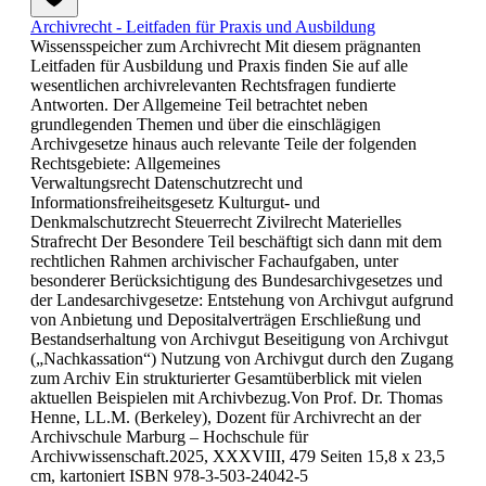
Archivrecht - Leitfaden für Praxis und Ausbildung
Wissensspeicher zum Archivrecht Mit diesem prägnanten
Leitfaden für Ausbildung und Praxis finden Sie auf alle
wesentlichen archivrelevanten Rechtsfragen fundierte
Antworten. Der Allgemeine Teil betrachtet neben
grundlegenden Themen und über die einschlägigen
Archivgesetze hinaus auch relevante Teile der folgenden
Rechtsgebiete: Allgemeines
Verwaltungsrecht Datenschutzrecht und
Informationsfreiheitsgesetz Kulturgut- und
Denkmalschutzrecht Steuerrecht Zivilrecht Materielles
Strafrecht Der Besondere Teil beschäftigt sich dann mit dem
rechtlichen Rahmen archivischer Fachaufgaben, unter
besonderer Berücksichtigung des Bundesarchivgesetzes und
der Landesarchivgesetze: Entstehung von Archivgut aufgrund
von Anbietung und Depositalverträgen Erschließung und
Bestandserhaltung von Archivgut Beseitigung von Archivgut
(„Nachkassation“) Nutzung von Archivgut durch den Zugang
zum Archiv Ein strukturierter Gesamtüberblick mit vielen
aktuellen Beispielen mit Archivbezug.Von Prof. Dr. Thomas
Henne, LL.M. (Berkeley), Dozent für Archivrecht an der
Archivschule Marburg – Hochschule für
Archivwissenschaft.2025, XXXVIII, 479 Seiten 15,8 x 23,5
cm, kartoniert ISBN 978-3-503-24042-5