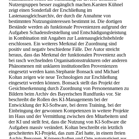
Nutzergruppen besser zugänglich machen.Karsten Kühnel
zeigt einen Sonderfall der Erschließung im
Lastenausgleichsarchiv, der durch die Annahme von
bestimmten Nutzungsinteressen bestimmt ist. Die dortigen
Bestände werden als funktionale Provenienzen aufgrund der
Aufgaben Schadensfeststellung und Entschädigungsleistung
in Kombination mit Angaben zur Lastenausgleichsbehörde
erschlossen. Ein weiteres Merkmal der Zuordnung sind
positiv und negativ beschiedene Fälle. Der Autor streicht
heraus, dass das Merkmal der funktionalen Provenienz auch
bei rasch wechselnden Organisationsstrukturen oder anderen
Phänomenen mit unklaren institutionellen Provenienzen
eingesetzt werden kann.Stephanie Bonsack und Michael
Koltan zeigen wie neue Technologien zur Erschließung
eingesetzt werden können. Bonsack stellt das Projekt der
Gesichtserkennung durch Zuordnung von Personennamen zu
Bildern beim Archiv des Bayerischen Rundfunks vor. Sie
beschreibt die Rollen des KI-Managements bei der
Entwicklung der KI-Software, bei deren Training, bei der
Einbringung der gewonnen Kompetenzen in weitere Projekte
im Haus und der Vermittlung zwischen den Mitarbeitern und
der KI und stellt fest, dass die Nutzung von KI-Software die
Aufgaben massiv verändert. Koltan beschreibt ein letztlich
gescheitertes KI-Projekt, das zum Ziel hatte, in einem freien
Archiv Personen, Körperschaften und Orte automatisiert aus