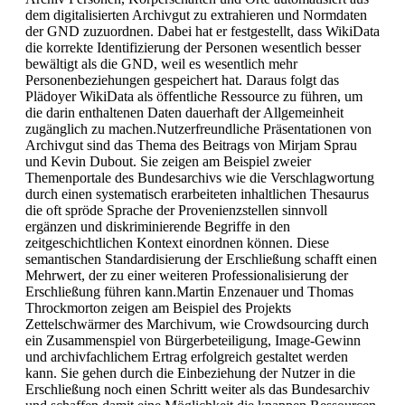
dem digitalisierten Archivgut zu extrahieren und Normdaten
der GND zuzuordnen. Dabei hat er festgestellt, dass WikiData
die korrekte Identifizierung der Personen wesentlich besser
bewältigt als die GND, weil es wesentlich mehr
Personenbeziehungen gespeichert hat. Daraus folgt das
Plädoyer WikiData als öffentliche Ressource zu führen, um
die darin enthaltenen Daten dauerhaft der Allgemeinheit
zugänglich zu machen.Nutzerfreundliche Präsentationen von
Archivgut sind das Thema des Beitrags von Mirjam Sprau
und Kevin Dubout. Sie zeigen am Beispiel zweier
Themenportale des Bundesarchivs wie die Verschlagwortung
durch einen systematisch erarbeiteten inhaltlichen Thesaurus
die oft spröde Sprache der Provenienzstellen sinnvoll
ergänzen und diskriminierende Begriffe in den
zeitgeschichtlichen Kontext einordnen können. Diese
semantischen Standardisierung der Erschließung schafft einen
Mehrwert, der zu einer weiteren Professionalisierung der
Erschließung führen kann.Martin Enzenauer und Thomas
Throckmorton zeigen am Beispiel des Projekts
Zettelschwärmer des Marchivum, wie Crowdsourcing durch
ein Zusammenspiel von Bürgerbeteiligung, Image-Gewinn
und archivfachlichem Ertrag erfolgreich gestaltet werden
kann. Sie gehen durch die Einbeziehung der Nutzer in die
Erschließung noch einen Schritt weiter als das Bundesarchiv