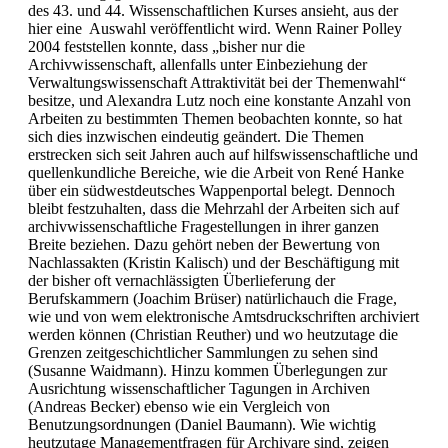
des 43. und 44. Wissenschaftlichen Kurses ansieht, aus der
hier eine Auswahl veröffentlicht wird. Wenn Rainer Polley
2004 feststellen konnte, dass „bisher nur die
Archivwissenschaft, allenfalls unter Einbeziehung der
Verwaltungswissenschaft Attraktivität bei der Themenwahl“
besitze, und Alexandra Lutz noch eine konstante Anzahl von
Arbeiten zu bestimmten Themen beobachten konnte, so hat
sich dies inzwischen eindeutig geändert. Die Themen
erstrecken sich seit Jahren auch auf hilfswissenschaftliche und
quellenkundliche Bereiche, wie die Arbeit von René Hanke
über ein südwestdeutsches Wappenportal belegt. Dennoch
bleibt festzuhalten, dass die Mehrzahl der Arbeiten sich auf
archivwissenschaftliche Fragestellungen in ihrer ganzen
Breite beziehen. Dazu gehört neben der Bewertung von
Nachlassakten (Kristin Kalisch) und der Beschäftigung mit
der bisher oft vernachlässigten Überlieferung der
Berufskammern (Joachim Brüser) natürlichauch die Frage,
wie und von wem elektronische Amtsdruckschriften archiviert
werden können (Christian Reuther) und wo heutzutage die
Grenzen zeitgeschichtlicher Sammlungen zu sehen sind
(Susanne Waidmann). Hinzu kommen Überlegungen zur
Ausrichtung wissenschaftlicher Tagungen in Archiven
(Andreas Becker) ebenso wie ein Vergleich von
Benutzungsordnungen (Daniel Baumann). Wie wichtig
heutzutage Managementfragen für Archivare sind, zeigen