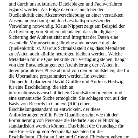
und durch unstrukturierte Dateiablagen und Fachverfahren
ergänzt werden. Als Folge davon ist auch bei der
Quellenkritik eine Akzentverschiebung zu einer verstärkten
Auseinandersetzung mit den Geschäftsprozessen der
Verwaltung notwendig. Klaus Nippert zeigt am Beispiel der
Archivierung von Studierendendaten, dass die digitale
Sicherung der Authentizität und Integrität der Daten eine
essentielle Voraussetzung für eine angemessene digitale
Quellenkritik ist. Marcus Schmalzl stellt dar, dass Metadaten
zu eAkten auch künftig heterogen bleiben werden. Welche
Metadaten für die Quellenkritik zur Verfügung stehen, hängt
von den Entscheidungen zur Archivierung der eAkten in
deren produktiver Phase ab und von den Schnittstellen, die für
die Übernahme programmiert werden. Im zweiten
Themenfeld plädieren David Gniffke und Andreas Hedwig
für eine Erschließung, die sich an
informationswissenschaftlichen Grundsätzen orientiert und
eine semantische Suche ermöglicht. Sie schlagen vor, auf der
Basis von Records in Context (RiC) einen
Erschließungsstandard zu entwickeln, der diese
Anforderungen erfüllt. Peter Quadflieg zeigt wie mit der
Formulierung von Personae die Bedarfe aus der Nutzung
standardisiert werden können. Das bildet die Grundlage für
eine Freisetzung von Personalkapazitäten für die
Erschließung. Christian Lotz und Grigori Chlesberg geben am