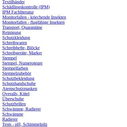
Textilbänder
Schädlingskontrolle (IPM)
IPM Fachliteratur
Monitorfallen - kriechende Insekten
Monitorfallen - flugfähige Insekten
Transport, Quarantäne
Reinigung
Schutzkleidung
Schreibwaren
Schreibhefte, Blöcke
Schreibgeräte, Marker
Stempel
Stempel, Numeroteure
Stempelfarben
Stempelzubehör
Schutzbekleidung
Schutzhandschuhe
Atemschutzmasken
Overalls, Kittel
Überschuhe
Schutzbrillen
Schwämme, Radierer
Schwämme
Radierer
Tests - pH, Schimmelpilz