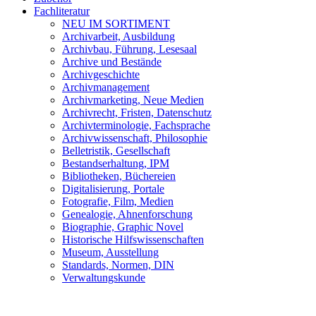
Fachliteratur
NEU IM SORTIMENT
Archivarbeit, Ausbildung
Archivbau, Führung, Lesesaal
Archive und Bestände
Archivgeschichte
Archivmanagement
Archivmarketing, Neue Medien
Archivrecht, Fristen, Datenschutz
Archivterminologie, Fachsprache
Archivwissenschaft, Philosophie
Belletristik, Gesellschaft
Bestandserhaltung, IPM
Bibliotheken, Büchereien
Digitalisierung, Portale
Fotografie, Film, Medien
Genealogie, Ahnenforschung
Biographie, Graphic Novel
Historische Hilfswissenschaften
Museum, Ausstellung
Standards, Normen, DIN
Verwaltungskunde