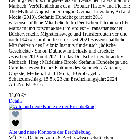
Leitung des Forschungsreferats am Deutschen Literaturarchiv
Marbach. Veröffentlichung u. a.: Popular History and Fiction:
The Myth of August the Strong in German Literature, Art and
Media (2013). Stefanie Hundehege ist seit 2018
wissenschaftliche Mitarbeiterin im Deutschen Literaturarchiv
Marbach und forscht aktuell im Projekt »Transatlantischer
Bücherverkehr. Migrationswege und Transferrouten vor und
nach 1945«. Caroline Jessen ist seit 2021 wissenschaftliche
Mitarbeiterin des Leibniz Instituts für deutsch-jüdische
Geschichte - Simon Dubnow in Leipzig und arbeitete
zwischen 2012 und 2021 für das Deutsche Literaturarchiv
Marbach. Hrsg.: Madeleine Brook, Stefanie Hundehege und
Caroline Jessen Reihe: Kulturen des Sammelns. Akteure,
Objekte, Medien; Bd. 4 196 S., 30 Abb., geb.,
Schutzumschlag, 15,5 x 23 cm Erscheinungsjahr: 2024
Art.-Nr. BU3016
38,00 €*
Details
Alte und neue Kontexte der Erschließung
VÖ: 70 - Beiträge zum 26. Archivwissenschaftlichen