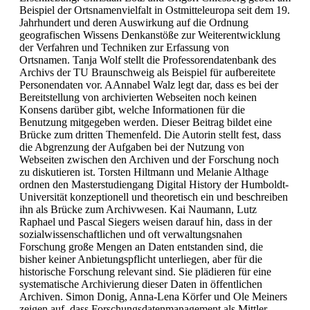
Beispiel der Ortsnamenvielfalt in Ostmitteleuropa seit dem 19.
Jahrhundert und deren Auswirkung auf die Ordnung
geografischen Wissens Denkanstöße zur Weiterentwicklung
der Verfahren und Techniken zur Erfassung von
Ortsnamen. Tanja Wolf stellt die Professorendatenbank des
Archivs der TU Braunschweig als Beispiel für aufbereitete
Personendaten vor. AAnnabel Walz legt dar, dass es bei der
Bereitstellung von archivierten Webseiten noch keinen
Konsens darüber gibt, welche Informationen für die
Benutzung mitgegeben werden. Dieser Beitrag bildet eine
Brücke zum dritten Themenfeld. Die Autorin stellt fest, dass
die Abgrenzung der Aufgaben bei der Nutzung von
Webseiten zwischen den Archiven und der Forschung noch
zu diskutieren ist. Torsten Hiltmann und Melanie Althage
ordnen den Masterstudiengang Digital History der Humboldt-
Universität konzeptionell und theoretisch ein und beschreiben
ihn als Brücke zum Archivwesen. Kai Naumann, Lutz
Raphael und Pascal Siegers weisen darauf hin, dass in der
sozialwissenschaftlichen und oft verwaltungsnahen
Forschung große Mengen an Daten entstanden sind, die
bisher keiner Anbietungspflicht unterliegen, aber für die
historische Forschung relevant sind. Sie plädieren für eine
systematische Archivierung dieser Daten in öffentlichen
Archiven. Simon Donig, Anna-Lena Körfer und Ole Meiners
zeigen auf, dass Forschungsdatenmanagement als Mittler