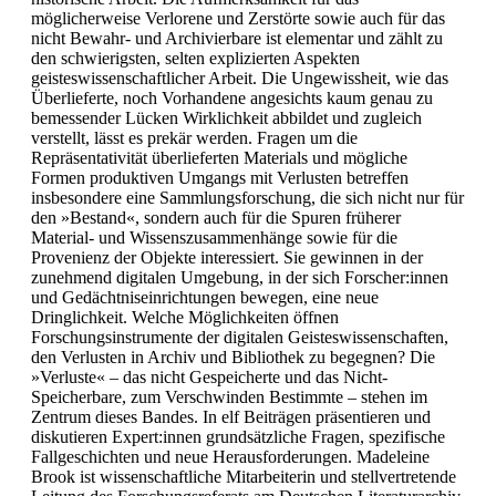
möglicherweise Verlorene und Zerstörte sowie auch für das
nicht Bewahr- und Archivierbare ist elementar und zählt zu
den schwierigsten, selten explizierten Aspekten
geisteswissenschaftlicher Arbeit. Die Ungewissheit, wie das
Überlieferte, noch Vorhandene angesichts kaum genau zu
bemessender Lücken Wirklichkeit abbildet und zugleich
verstellt, lässt es prekär werden. Fragen um die
Repräsentativität überlieferten Materials und mögliche
Formen produktiven Umgangs mit Verlusten betreffen
insbesondere eine Sammlungsforschung, die sich nicht nur für
den »Bestand«, sondern auch für die Spuren früherer
Material- und Wissenszusammenhänge sowie für die
Provenienz der Objekte interessiert. Sie gewinnen in der
zunehmend digitalen Umgebung, in der sich Forscher:innen
und Gedächtniseinrichtungen bewegen, eine neue
Dringlichkeit. Welche Möglichkeiten öffnen
Forschungsinstrumente der digitalen Geisteswissenschaften,
den Verlusten in Archiv und Bibliothek zu begegnen? Die
»Verluste« – das nicht Gespeicherte und das Nicht-
Speicherbare, zum Verschwinden Bestimmte – stehen im
Zentrum dieses Bandes. In elf Beiträgen präsentieren und
diskutieren Expert:innen grundsätzliche Fragen, spezifische
Fallgeschichten und neue Herausforderungen. Madeleine
Brook ist wissenschaftliche Mitarbeiterin und stellvertretende