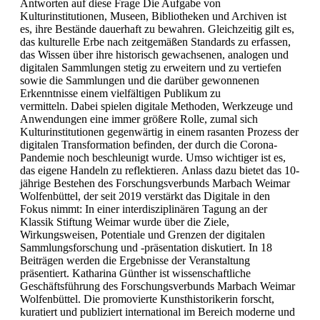
Antworten auf diese Frage Die Aufgabe von
Kulturinstitutionen, Museen, Bibliotheken und Archiven ist
es, ihre Bestände dauerhaft zu bewahren. Gleichzeitig gilt es,
das kulturelle Erbe nach zeitgemäßen Standards zu erfassen,
das Wissen über ihre historisch gewachsenen, analogen und
digitalen Sammlungen stetig zu erweitern und zu vertiefen
sowie die Sammlungen und die darüber gewonnenen
Erkenntnisse einem vielfältigen Publikum zu
vermitteln. Dabei spielen digitale Methoden, Werkzeuge und
Anwendungen eine immer größere Rolle, zumal sich
Kulturinstitutionen gegenwärtig in einem rasanten Prozess der
digitalen Transformation befinden, der durch die Corona-
Pandemie noch beschleunigt wurde. Umso wichtiger ist es,
das eigene Handeln zu reflektieren. Anlass dazu bietet das 10-
jährige Bestehen des Forschungsverbunds Marbach Weimar
Wolfenbüttel, der seit 2019 verstärkt das Digitale in den
Fokus nimmt: In einer interdisziplinären Tagung an der
Klassik Stiftung Weimar wurde über die Ziele,
Wirkungsweisen, Potentiale und Grenzen der digitalen
Sammlungsforschung und -präsentation diskutiert. In 18
Beiträgen werden die Ergebnisse der Veranstaltung
präsentiert. Katharina Günther ist wissenschaftliche
Geschäftsführung des Forschungsverbunds Marbach Weimar
Wolfenbüttel. Die promovierte Kunsthistorikerin forscht,
kuratiert und publiziert international im Bereich moderne und