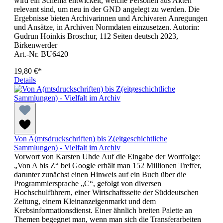
wird ein Schema entwickelt, welche Personen aus Akten
relevant sind, um neu in der GND angelegt zu werden. Die
Ergebnisse bieten Archivarinnen und Archivaren Anregungen
und Ansätze, in Archiven Normdaten einzusetzen. Autorin:
Gudrun Hoinkis Broschur, 112 Seiten deutsch 2023,
Birkenwerder
Art.-Nr. BU6420
19,80 €*
Details
Von A(mtsdruckschriften) bis Z(eitgeschichtliche
Sammlungen) - Vielfalt im Archiv
Vorwort von Karsten Uhde Auf die Eingabe der Wortfolge:
„Von A bis Z“ bei Google erhält man 152 Millionen Treffer,
darunter zunächst einen Hinweis auf ein Buch über die
Programmiersprache „C“, gefolgt von diversen
Hochschulführern, einer Wirtschaftsseite der Süddeutschen
Zeitung, einem Kleinanzeigenmarkt und dem
Krebsinformationsdienst. Einer ähnlich breiten Palette an
Themen begegnet man, wenn man sich die Transferarbeiten