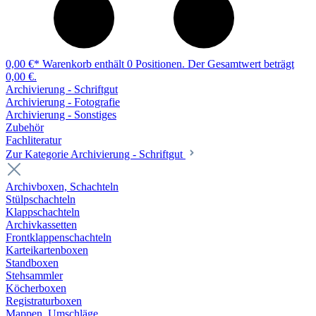
0,00 €*
Warenkorb enthält 0 Positionen. Der Gesamtwert beträgt
0,00 €.
Archivierung - Schriftgut
Archivierung - Fotografie
Archivierung - Sonstiges
Zubehör
Fachliteratur
Zur Kategorie Archivierung - Schriftgut
Archivboxen, Schachteln
Stülpschachteln
Klappschachteln
Archivkassetten
Frontklappenschachteln
Karteikartenboxen
Standboxen
Stehsammler
Köcherboxen
Registraturboxen
Mappen, Umschläge