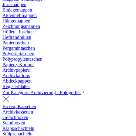
Jurismappen
Einlegemappen
Aktenheftmappen
Hängemappen
Zeichnungsmappen
Hüllen, Taschen
Heftrandhüllen
Papiertaschen
Pergamintaschen
Polyestertaschen
Polypropylentaschen
Papiere, Kartons
Archivpapiere
Archivkartons
Abdeckpappen
Registerblätter
Zur Kategorie Archivierung - Fotografie
Boxen, Kassetten
Archivkassetten
Gefachboxen
Standboxen
Klappschachteln
Stülpschachteln