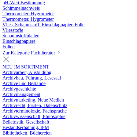
pH-Wert Bestimmung
Schimmelnachweis
Thermometer, Hygrometer
Thermometer, Hygrometer
Vlies, Schaumstoff, Einschlagpapier, Folie
Vliesstoffe
Schaumstoffplatten
Einschlagpapiere
Folien
Zur Kategorie Fachliteratur
NEU IM SORTIMENT
Archivarbeit, Ausbildung
Archivbau, Führung, Lesesaal
Archive und Bestände
Archivgeschichte
Archivmanagement
Archivmarketing, Neue Medien
Archivrecht, Fristen, Datenschutz
Archivterminologie, Fachsprache
Archivwissenschaft, Philosophie
Belletristik, Gesellschaft
Bestandserhaltung, IPM
Bibliotheken, Büchereien