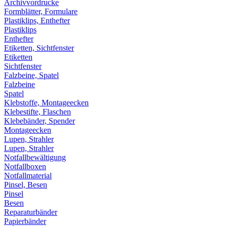
Archivvordrucke
Formblätter, Formulare
Plastiklips, Enthefter
Plastiklips
Enthefter
Etiketten, Sichtfenster
Etiketten
Sichtfenster
Falzbeine, Spatel
Falzbeine
Spatel
Klebstoffe, Montageecken
Klebestifte, Flaschen
Klebebänder, Spender
Montageecken
Lupen, Strahler
Lupen, Strahler
Notfallbewältigung
Notfallboxen
Notfallmaterial
Pinsel, Besen
Pinsel
Besen
Reparaturbänder
Papierbänder