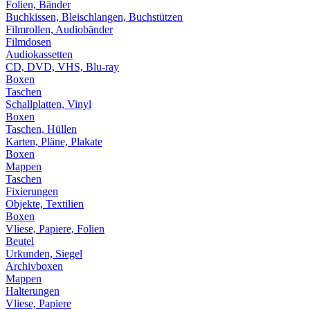
Folien, Bänder
Buchkissen, Bleischlangen, Buchstützen
Filmrollen, Audiobänder
Filmdosen
Audiokassetten
CD, DVD, VHS, Blu-ray
Boxen
Taschen
Schallplatten, Vinyl
Boxen
Taschen, Hüllen
Karten, Pläne, Plakate
Boxen
Mappen
Taschen
Fixierungen
Objekte, Textilien
Boxen
Vliese, Papiere, Folien
Beutel
Urkunden, Siegel
Archivboxen
Mappen
Halterungen
Vliese, Papiere