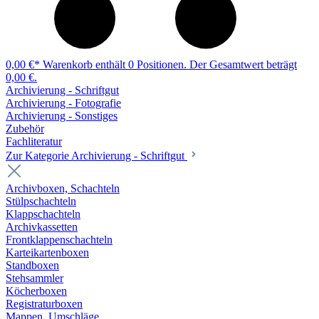
0,00 €*
Warenkorb enthält 0 Positionen. Der Gesamtwert beträgt
0,00 €.
Archivierung - Schriftgut
Archivierung - Fotografie
Archivierung - Sonstiges
Zubehör
Fachliteratur
Zur Kategorie Archivierung - Schriftgut
Archivboxen, Schachteln
Stülpschachteln
Klappschachteln
Archivkassetten
Frontklappenschachteln
Karteikartenboxen
Standboxen
Stehsammler
Köcherboxen
Registraturboxen
Mappen, Umschläge