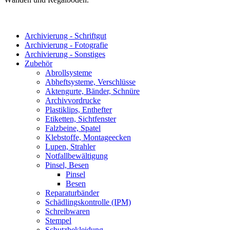
Archivierung - Schriftgut
Archivierung - Fotografie
Archivierung - Sonstiges
Zubehör
Abrollsysteme
Abheftsysteme, Verschlüsse
Aktengurte, Bänder, Schnüre
Archivvordrucke
Plastiklips, Enthefter
Etiketten, Sichtfenster
Falzbeine, Spatel
Klebstoffe, Montageecken
Lupen, Strahler
Notfallbewältigung
Pinsel, Besen
Pinsel
Besen
Reparaturbänder
Schädlingskontrolle (IPM)
Schreibwaren
Stempel
Schutzbekleidung