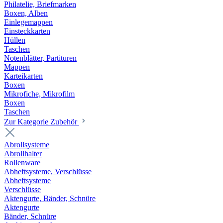
Philatelie, Briefmarken
Boxen, Alben
Einlegemappen
Einsteckkarten
Hüllen
Taschen
Notenblätter, Partituren
Mappen
Karteikarten
Boxen
Mikrofiche, Mikrofilm
Boxen
Taschen
Zur Kategorie Zubehör
Abrollsysteme
Abrollhalter
Rollenware
Abheftsysteme, Verschlüsse
Abheftsysteme
Verschlüsse
Aktengurte, Bänder, Schnüre
Aktengurte
Bänder, Schnüre