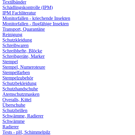
Textilbänder
Schädlingskontrolle (IPM)
IPM Fachliteratur
Monitorfallen - kriechende Insekten
Monitorfallen - flugfähige Insekten
Transport, Quarantäne
Reinigung
Schutzkleidung
Schreibwaren
Schreibhefte, Blöcke
Schreibgeräte, Marker
Stempel
Stempel, Numeroteure
Stempelfarben
Stempelzubehör
Schutzbekleidung
Schutzhandschuhe
Atemschutzmasken
Overalls, Kittel
Überschuhe
Schutzbrillen
Schwämme, Radierer
Schwämme
Radierer
Tests - pH, Schimmelpilz