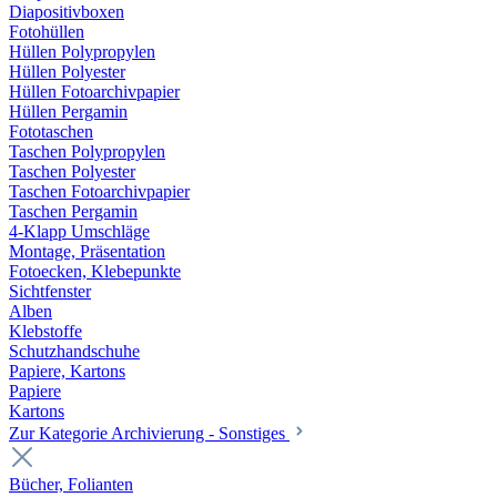
Diapositivboxen
Fotohüllen
Hüllen Polypropylen
Hüllen Polyester
Hüllen Fotoarchivpapier
Hüllen Pergamin
Fototaschen
Taschen Polypropylen
Taschen Polyester
Taschen Fotoarchivpapier
Taschen Pergamin
4-Klapp Umschläge
Montage, Präsentation
Fotoecken, Klebepunkte
Sichtfenster
Alben
Klebstoffe
Schutzhandschuhe
Papiere, Kartons
Papiere
Kartons
Zur Kategorie Archivierung - Sonstiges
Bücher, Folianten