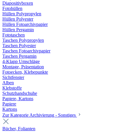
Diapositivboxen
Fotohüllen
Hüllen Polypropylen
Hüllen Polyester
Hüllen Fotoarchivpapier
Hüllen Pergamin
Fototaschen
Taschen Polypropylen
Taschen Polyester
Taschen Fotoarchivpapier
Taschen Pergamin
4-Klapp Umschläge
Montage, Präsentation
Fotoecken, Klebepunkte
Sichtfenster
Alben
Klebstoffe
Schutzhandschuhe
Papiere, Kartons
Papiere
Kartons
Zur Kategorie Archivierung - Sonstiges
Bücher, Folianten