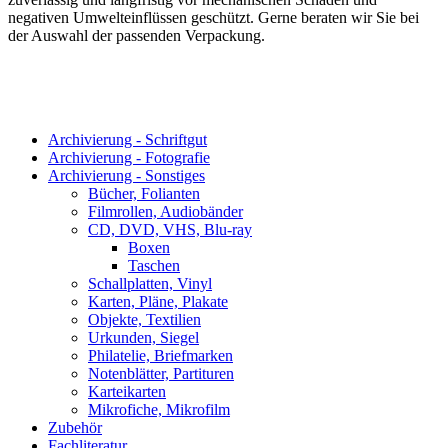
negativen Umwelteinflüssen geschützt. Gerne beraten wir Sie bei
der Auswahl der passenden Verpackung.
Archivierung - Schriftgut
Archivierung - Fotografie
Archivierung - Sonstiges
Bücher, Folianten
Filmrollen, Audiobänder
CD, DVD, VHS, Blu-ray
Boxen
Taschen
Schallplatten, Vinyl
Karten, Pläne, Plakate
Objekte, Textilien
Urkunden, Siegel
Philatelie, Briefmarken
Notenblätter, Partituren
Karteikarten
Mikrofiche, Mikrofilm
Zubehör
Fachliteratur