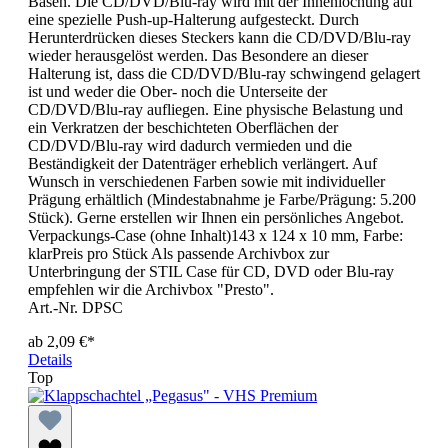
Basen. Die CD/DVD/Blu-ray wird mit der Innenlochung auf
eine spezielle Push-up-Halterung aufgesteckt. Durch
Herunterdrücken dieses Steckers kann die CD/DVD/Blu-ray
wieder herausgelöst werden. Das Besondere an dieser
Halterung ist, dass die CD/DVD/Blu-ray schwingend gelagert
ist und weder die Ober- noch die Unterseite der
CD/DVD/Blu-ray aufliegen. Eine physische Belastung und
ein Verkratzen der beschichteten Oberflächen der
CD/DVD/Blu-ray wird dadurch vermieden und die
Beständigkeit der Datenträger erheblich verlängert. Auf
Wunsch in verschiedenen Farben sowie mit individueller
Prägung erhältlich (Mindestabnahme je Farbe/Prägung: 5.200
Stück). Gerne erstellen wir Ihnen ein persönliches Angebot.
Verpackungs-Case (ohne Inhalt)143 x 124 x 10 mm, Farbe:
klarPreis pro Stück Als passende Archivbox zur
Unterbringung der STIL Case für CD, DVD oder Blu-ray
empfehlen wir die Archivbox "Presto".
Art.-Nr. DPSC
ab
2,09 €*
Details
Top