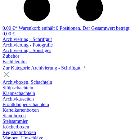
0,00 €*
Warenkorb enthält 0 Positionen. Der Gesamtwert beträgt
0,00 €.
Archivierung - Schriftgut
Archivierung - Fotografie
Archivierung - Sonstiges
Zubehör
Fachliteratur
Zur Kategorie Archivierung - Schriftgut
Archivboxen, Schachteln
Stülpschachteln
Klappschachteln
Archivkassetten
Frontklappenschachteln
Karteikartenboxen
Standboxen
Stehsammler
Köcherboxen
Registraturboxen
Mappen, Umschläge