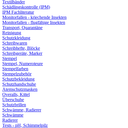
Textilbänder
Schädlingskontrolle (IPM)
IPM Fachliteratur
Monitorfallen - kriechende Insekten
Monitorfallen - flugfähige Insekten
Transport, Quarantäne
Reinigung
Schutzkleidung
Schreibwaren
Schreibhefte, Blöcke
Schreibgeräte, Marker
Stempel
Stempel, Numeroteure
Stempelfarben
Stempelzubehör
Schutzbekleidung
Schutzhandschuhe
Atemschutzmasken
Overalls, Kittel
Überschuhe
Schutzbrillen
Schwämme, Radierer
Schwämme
Radierer
Tests - pH, Schimmelpilz