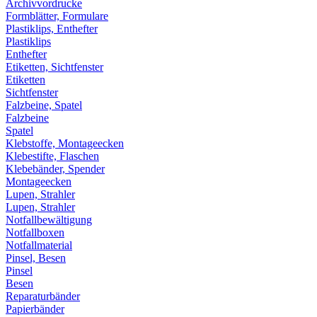
Archivvordrucke
Formblätter, Formulare
Plastiklips, Enthefter
Plastiklips
Enthefter
Etiketten, Sichtfenster
Etiketten
Sichtfenster
Falzbeine, Spatel
Falzbeine
Spatel
Klebstoffe, Montageecken
Klebestifte, Flaschen
Klebebänder, Spender
Montageecken
Lupen, Strahler
Lupen, Strahler
Notfallbewältigung
Notfallboxen
Notfallmaterial
Pinsel, Besen
Pinsel
Besen
Reparaturbänder
Papierbänder