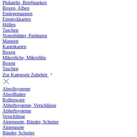
Philatelie, Briefmarken
Boxen, Alben
Einlegemappen
Einsteckkarten
Hüllen
Taschen
Notenblätter, Partituren
Mappen
Karteikarten
Boxen
Mikrofiche, Mikrofilm
Boxen
Taschen
Zur Kategorie Zubehör
Abrollsysteme
Abrollhalter
Rollenware
Abheftsysteme, Verschlüsse
Abheftsysteme
Verschlüsse
Aktengurte, Bänder, Schnüre
Aktengurte
Bänder, Schnüre