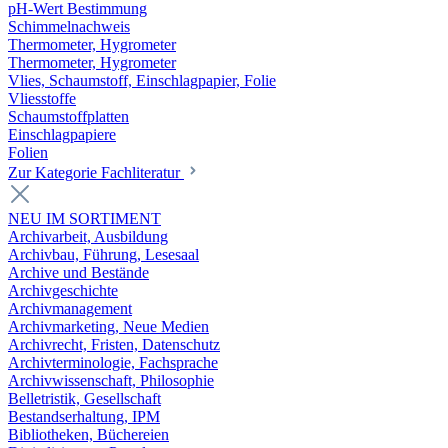
pH-Wert Bestimmung
Schimmelnachweis
Thermometer, Hygrometer
Thermometer, Hygrometer
Vlies, Schaumstoff, Einschlagpapier, Folie
Vliesstoffe
Schaumstoffplatten
Einschlagpapiere
Folien
Zur Kategorie Fachliteratur
NEU IM SORTIMENT
Archivarbeit, Ausbildung
Archivbau, Führung, Lesesaal
Archive und Bestände
Archivgeschichte
Archivmanagement
Archivmarketing, Neue Medien
Archivrecht, Fristen, Datenschutz
Archivterminologie, Fachsprache
Archivwissenschaft, Philosophie
Belletristik, Gesellschaft
Bestandserhaltung, IPM
Bibliotheken, Büchereien