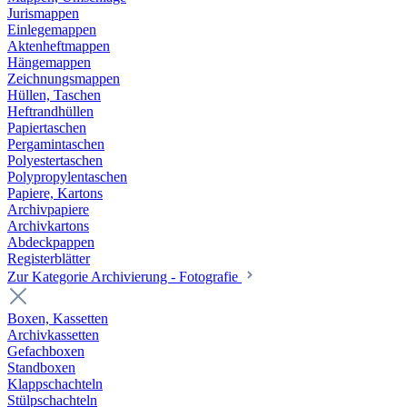
Jurismappen
Einlegemappen
Aktenheftmappen
Hängemappen
Zeichnungsmappen
Hüllen, Taschen
Heftrandhüllen
Papiertaschen
Pergamintaschen
Polyestertaschen
Polypropylentaschen
Papiere, Kartons
Archivpapiere
Archivkartons
Abdeckpappen
Registerblätter
Zur Kategorie Archivierung - Fotografie
Boxen, Kassetten
Archivkassetten
Gefachboxen
Standboxen
Klappschachteln
Stülpschachteln