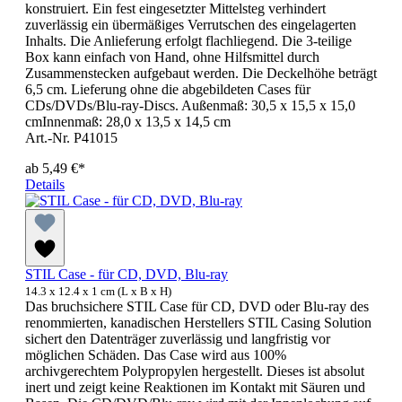
konstruiert. Ein fest eingesetzter Mittelsteg verhindert
zuverlässig ein übermäßiges Verrutschen des eingelagerten
Inhalts. Die Anlieferung erfolgt flachliegend. Die 3-teilige
Box kann einfach von Hand, ohne Hilfsmittel durch
Zusammenstecken aufgebaut werden. Die Deckelhöhe beträgt
6,5 cm. Lieferung ohne die abgebildeten Cases für
CDs/DVDs/Blu-ray-Discs. Außenmaß: 30,5 x 15,5 x 15,0
cmInnenmaß: 28,0 x 13,5 x 14,5 cm
Art.-Nr. P41015
ab
5,49 €*
Details
STIL Case - für CD, DVD, Blu-ray
14.3 x 12.4 x 1 cm (L x B x H)
Das bruchsichere STIL Case für CD, DVD oder Blu-ray des
renommierten, kanadischen Herstellers STIL Casing Solution
sichert den Datenträger zuverlässig und langfristig vor
möglichen Schäden. Das Case wird aus 100%
archivgerechtem Polypropylen hergestellt. Dieses ist absolut
inert und zeigt keine Reaktionen im Kontakt mit Säuren und