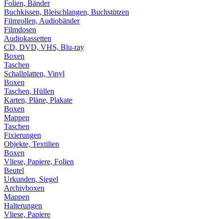
Folien, Bänder
Buchkissen, Bleischlangen, Buchstützen
Filmrollen, Audiobänder
Filmdosen
Audiokassetten
CD, DVD, VHS, Blu-ray
Boxen
Taschen
Schallplatten, Vinyl
Boxen
Taschen, Hüllen
Karten, Pläne, Plakate
Boxen
Mappen
Taschen
Fixierungen
Objekte, Textilien
Boxen
Vliese, Papiere, Folien
Beutel
Urkunden, Siegel
Archivboxen
Mappen
Halterungen
Vliese, Papiere