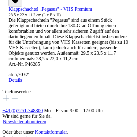
Klappschachtel „Pegasus" - VHS Premium
28.5 x 22 x 11.2 cm (L x B x H)
Die Klappschachteln "Pegasus" sind aus einem Stück
gefertigt und bieten durch ihre 180-Grad Öffnung einen
komfortablen und vor allem sehr sicheren Zugriff auf den
darin liegenden Inhalt. Diese Klappschachtel ist insbesondere
für die Unterbringung von VHS Kassetten geeignet (bis zu 10
VHS Kassetten), kann jedoch auch für andere, passende
Objekte genutzt werden. Außenmaß: 29,5 x 23,5 x 11,7
cmInnenmaß: 28,5 x 22,0 x 11,2 cm
Art.-Nr. P46285
ab
5,70 €*
Details
Telefonservice
+49 (0)7251-348800
Mo – Fr von 9:00 – 17:00 Uhr
Wir sind gerne für Sie da.
Newsletter abonnieren
Oder über unser
Kontaktformular
.