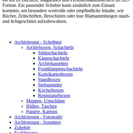
Format. Ein passender Schuber kann zusätzlich zum Einsatz
kommen, um besonders wertvolle oder empfindliche Inhalte, wie
Bücher, Zeitschriften, Broschüren oder lose Blattsammlungen staub-
und lichtgeschützt aufzubewahren.
Archivierung - Schriftgut
Archivboxen, Schachteln
Stülpschachteln
Klappschachteln
Archivkassetten
Frontklappenschachteln
Karteikartenboxen
Standboxen
Stehsammler
Köcherboxen
Registraturboxen
Mappen, Umschläge
Hüllen, Taschen
Papiere, Kartons
Archivierung - Fotografie
Archivierung - Sonstiges
Zubehör
Fachliteratur