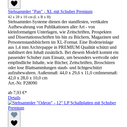
Stehsammler "Pan" - XL mit Schuber Premium
42 x 28 x 10 cm (L x B x H)
Stehsammler-Systeme dienen der standfesten, vertikalen
Aufbewahrung von Publikationen aller Art - von
kleinformatigen Unterlagen, wie Zeitschriften, Prospekten
und Dissertationsschriften bis hin zu Büchern, Magazinen und
Personenstandsbüchern im XL-Format. Eine Bodeneinlage
aus 1,4 mm Archivpappe in PREMIUM Qualität schützt und
stabilisert den Inhalt zusätzlich. Bei diesem Modell kommt ein
passender Schuber zum Einsatz, um besonders wertvolle oder
empfindliche Inhalte, wie Bücher, Zeitschriften, Broschüren
oder lose Blattsammlungen staub- und lichtgeschützt
aufzubewahren. Außenmaß: 44,0 x 29,6 x 11,0 cmInnenmaß:
42,0 x 28,0 x 10,0 cm
Art.-Nr. P28090
ab
7,93 €*
Details