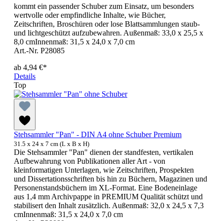
kommt ein passender Schuber zum Einsatz, um besonders
wertvolle oder empfindliche Inhalte, wie Bücher,
Zeitschriften, Broschüren oder lose Blattsammlungen staub-
und lichtgeschützt aufzubewahren. Außenmaß: 33,0 x 25,5 x
8,0 cmInnenmaß: 31,5 x 24,0 x 7,0 cm
Art.-Nr. P28085
ab
4,94 €*
Details
Top
Stehsammler "Pan" - DIN A4 ohne Schuber Premium
31.5 x 24 x 7 cm (L x B x H)
Die Stehsammler "Pan" dienen der standfesten, vertikalen
Aufbewahrung von Publikationen aller Art - von
kleinformatigen Unterlagen, wie Zeitschriften, Prospekten
und Dissertationsschriften bis hin zu Büchern, Magazinen und
Personenstandsbüchern im XL-Format. Eine Bodeneinlage
aus 1,4 mm Archivpappe in PREMIUM Qualität schützt und
stabilisert den Inhalt zusätzlich. Außenmaß: 32,0 x 24,5 x 7,3
cmInnenmaß: 31,5 x 24,0 x 7,0 cm