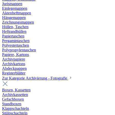
Jurismappen
Einlegemappen
Aktenheftmappen
Hängemappen
Zeichnungsmappen
Hüllen, Taschen
Heftrandhüllen
Papiertaschen
Pergamintaschen
Polyestertaschen
Polypropylentaschen
Papiere, Kartons
Archivpapiere
Archivkartons
Abdeckpappen
Registerblätter
Zur Kategorie Archivierung - Fotografie
Boxen, Kassetten
Archivkassetten
Gefachboxen
Standboxen
Klappschachteln
Stülpschachteln