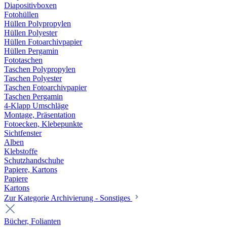
Diapositivboxen
Fotohüllen
Hüllen Polypropylen
Hüllen Polyester
Hüllen Fotoarchivpapier
Hüllen Pergamin
Fototaschen
Taschen Polypropylen
Taschen Polyester
Taschen Fotoarchivpapier
Taschen Pergamin
4-Klapp Umschläge
Montage, Präsentation
Fotoecken, Klebepunkte
Sichtfenster
Alben
Klebstoffe
Schutzhandschuhe
Papiere, Kartons
Papiere
Kartons
Zur Kategorie Archivierung - Sonstiges
Bücher, Folianten