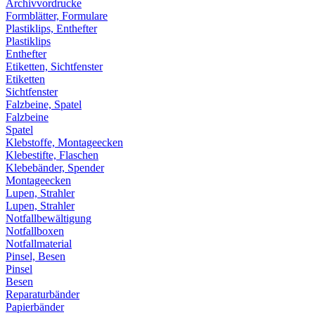
Archivvordrucke
Formblätter, Formulare
Plastiklips, Enthefter
Plastiklips
Enthefter
Etiketten, Sichtfenster
Etiketten
Sichtfenster
Falzbeine, Spatel
Falzbeine
Spatel
Klebstoffe, Montageecken
Klebestifte, Flaschen
Klebebänder, Spender
Montageecken
Lupen, Strahler
Lupen, Strahler
Notfallbewältigung
Notfallboxen
Notfallmaterial
Pinsel, Besen
Pinsel
Besen
Reparaturbänder
Papierbänder