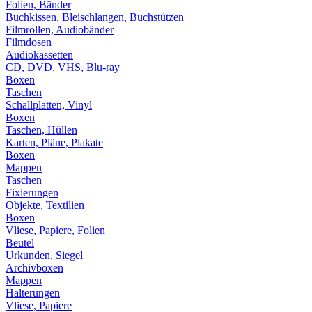
Folien, Bänder
Buchkissen, Bleischlangen, Buchstützen
Filmrollen, Audiobänder
Filmdosen
Audiokassetten
CD, DVD, VHS, Blu-ray
Boxen
Taschen
Schallplatten, Vinyl
Boxen
Taschen, Hüllen
Karten, Pläne, Plakate
Boxen
Mappen
Taschen
Fixierungen
Objekte, Textilien
Boxen
Vliese, Papiere, Folien
Beutel
Urkunden, Siegel
Archivboxen
Mappen
Halterungen
Vliese, Papiere