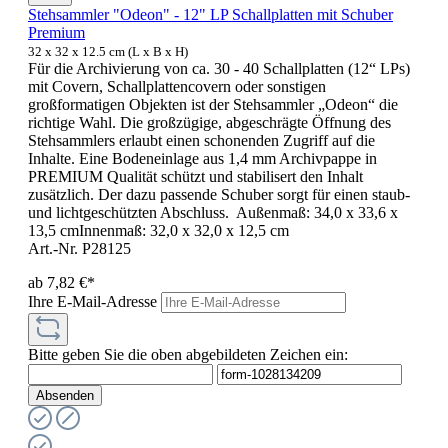
Stehsammler "Odeon" - 12" LP Schallplatten mit Schuber
Premium
32 x 32 x 12.5 cm (L x B x H)
Für die Archivierung von ca. 30 - 40 Schallplatten (12“ LPs)
mit Covern, Schallplattencovern oder sonstigen
großformatigen Objekten ist der Stehsammler „Odeon“ die
richtige Wahl. Die großzügige, abgeschrägte Öffnung des
Stehsammlers erlaubt einen schonenden Zugriff auf die
Inhalte. Eine Bodeneinlage aus 1,4 mm Archivpappe in
PREMIUM Qualität schützt und stabilisert den Inhalt
zusätzlich. Der dazu passende Schuber sorgt für einen staub-
und lichtgeschützten Abschluss. Außenmaß: 34,0 x 33,6 x
13,5 cmInnenmaß: 32,0 x 32,0 x 12,5 cm
Art.-Nr. P28125
ab
7,82 €*
Ihre E-Mail-Adresse
Bitte geben Sie die oben abgebildeten Zeichen ein:
Absenden