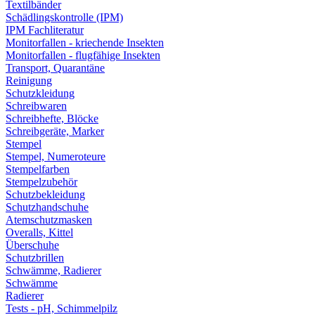
Textilbänder
Schädlingskontrolle (IPM)
IPM Fachliteratur
Monitorfallen - kriechende Insekten
Monitorfallen - flugfähige Insekten
Transport, Quarantäne
Reinigung
Schutzkleidung
Schreibwaren
Schreibhefte, Blöcke
Schreibgeräte, Marker
Stempel
Stempel, Numeroteure
Stempelfarben
Stempelzubehör
Schutzbekleidung
Schutzhandschuhe
Atemschutzmasken
Overalls, Kittel
Überschuhe
Schutzbrillen
Schwämme, Radierer
Schwämme
Radierer
Tests - pH, Schimmelpilz