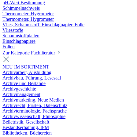
pH-Wert Bestimmung
Schimmelnachweis
Thermometer, Hygrometer
Thermometer, Hygrometer
Vlies, Schaumstoff, Einschlagpapier, Folie
Vliesstoffe
Schaumstoffplatten
Einschlagpapiere
Folien
Zur Kategorie Fachliteratur
NEU IM SORTIMENT
Archivarbeit, Ausbildung
Archivbau, Führung, Lesesaal
Archive und Bestände
Archivgeschichte
Archivmanagement
Archivmarketing, Neue Medien
Archivrecht, Fristen, Datenschutz
Archivterminologie, Fachsprache
Archivwissenschaft, Philosophie
Belletristik, Gesellschaft
Bestandserhaltung, IPM
Bibliotheken, Büchereien