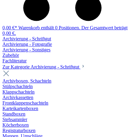
0,00 €*
Warenkorb enthält 0 Positionen. Der Gesamtwert beträgt
0,00 €.
Archivierung - Schriftgut
Archivierung - Fotografie
Archivierung - Sonstiges
Zubehör
Fachliteratur
Zur Kategorie Archivierung - Schriftgut
Archivboxen, Schachteln
Stülpschachteln
Klappschachteln
Archivkassetten
Frontklappenschachteln
Karteikartenboxen
Standboxen
Stehsammler
Köcherboxen
Registraturboxen
Mappen, Umschläge