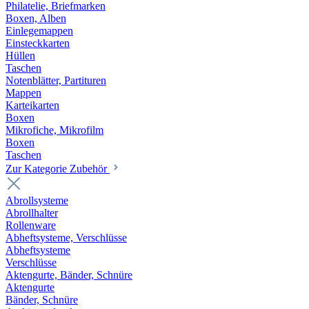
Philatelie, Briefmarken
Boxen, Alben
Einlegemappen
Einsteckkarten
Hüllen
Taschen
Notenblätter, Partituren
Mappen
Karteikarten
Boxen
Mikrofiche, Mikrofilm
Boxen
Taschen
Zur Kategorie Zubehör
Abrollsysteme
Abrollhalter
Rollenware
Abheftsysteme, Verschlüsse
Abheftsysteme
Verschlüsse
Aktengurte, Bänder, Schnüre
Aktengurte
Bänder, Schnüre