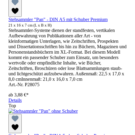
Stehsammler "Pan" - DIN A5 mit Schuber Premium
21 x 16 x 7 cm (L x B x H)
Stehsammler-Systeme dienen der standfesten, vertikalen
Aufbewahrung von Publikationen aller Art - von
kleinformatigen Unterlagen, wie Zeitschriften, Prospekten
und Dissertationsschriften bis hin zu Büchern, Magazinen und
Personenstandsbüchern im XL-Format. Bei diesem Modell
kommt ein passender Schuber zum Einsatz, um besonders
wertvolle oder empfindliche Inhalte, wie Bücher,
Zeitschriften, Broschüren oder lose Blattsammlungen staub-
und lichtgeschützt aufzubewahren. Außenmaß: 22,5 x 17,0 x
8,0 cmInnenmaß: 21,0 x 16,0 x 7,0 cm
Art.-Nr. P28075
ab
3,88 €*
Details
Top