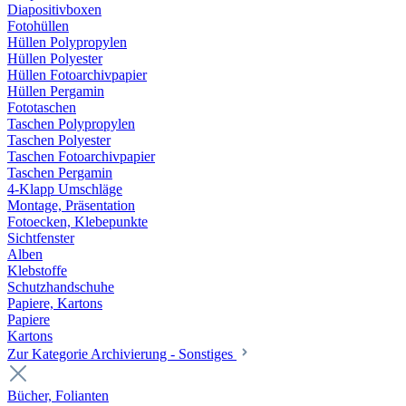
Diapositivboxen
Fotohüllen
Hüllen Polypropylen
Hüllen Polyester
Hüllen Fotoarchivpapier
Hüllen Pergamin
Fototaschen
Taschen Polypropylen
Taschen Polyester
Taschen Fotoarchivpapier
Taschen Pergamin
4-Klapp Umschläge
Montage, Präsentation
Fotoecken, Klebepunkte
Sichtfenster
Alben
Klebstoffe
Schutzhandschuhe
Papiere, Kartons
Papiere
Kartons
Zur Kategorie Archivierung - Sonstiges
Bücher, Folianten