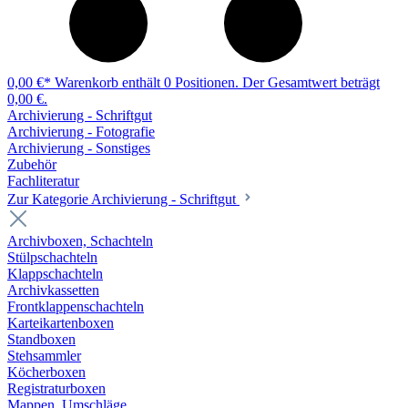
0,00 €*
Warenkorb enthält 0 Positionen. Der Gesamtwert beträgt
0,00 €.
Archivierung - Schriftgut
Archivierung - Fotografie
Archivierung - Sonstiges
Zubehör
Fachliteratur
Zur Kategorie Archivierung - Schriftgut
Archivboxen, Schachteln
Stülpschachteln
Klappschachteln
Archivkassetten
Frontklappenschachteln
Karteikartenboxen
Standboxen
Stehsammler
Köcherboxen
Registraturboxen
Mappen, Umschläge