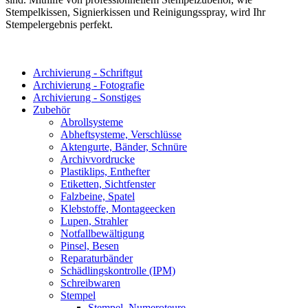
Stempelkissen, Signierkissen und Reinigungsspray, wird Ihr
Stempelergebnis perfekt.
Archivierung - Schriftgut
Archivierung - Fotografie
Archivierung - Sonstiges
Zubehör
Abrollsysteme
Abheftsysteme, Verschlüsse
Aktengurte, Bänder, Schnüre
Archivvordrucke
Plastiklips, Enthefter
Etiketten, Sichtfenster
Falzbeine, Spatel
Klebstoffe, Montageecken
Lupen, Strahler
Notfallbewältigung
Pinsel, Besen
Reparaturbänder
Schädlingskontrolle (IPM)
Schreibwaren
Stempel
Stempel, Numeroteure