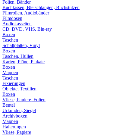
Folien, Bänder
Buchkissen, Bleischlangen, Buchstützen
Filmrollen, Audiobänder
Filmdosen
Audiokassetten
CD, DVD, VHS, Blu-ray
Boxen
Taschen
Schallplatten, Vinyl
Boxen
Taschen, Hüllen
Karten, Pläne, Plakate
Boxen
Mappen
Taschen
Fixierungen
Objekte, Textilien
Boxen
Vliese, Papiere, Folien
Beutel
Urkunden, Siegel
Archivboxen
Mappen
Halterungen
Vliese, Papiere