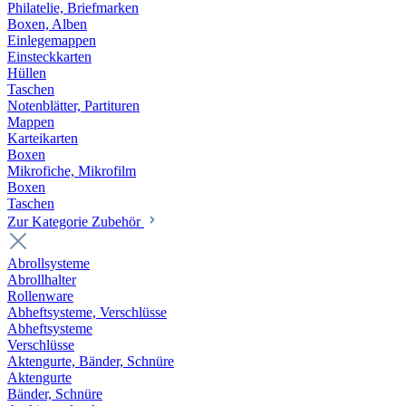
Philatelie, Briefmarken
Boxen, Alben
Einlegemappen
Einsteckkarten
Hüllen
Taschen
Notenblätter, Partituren
Mappen
Karteikarten
Boxen
Mikrofiche, Mikrofilm
Boxen
Taschen
Zur Kategorie Zubehör
Abrollsysteme
Abrollhalter
Rollenware
Abheftsysteme, Verschlüsse
Abheftsysteme
Verschlüsse
Aktengurte, Bänder, Schnüre
Aktengurte
Bänder, Schnüre