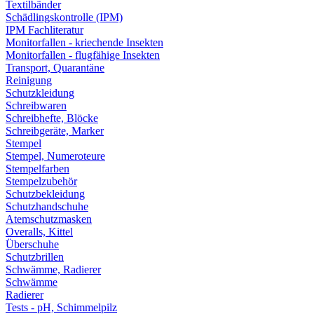
Textilbänder
Schädlingskontrolle (IPM)
IPM Fachliteratur
Monitorfallen - kriechende Insekten
Monitorfallen - flugfähige Insekten
Transport, Quarantäne
Reinigung
Schutzkleidung
Schreibwaren
Schreibhefte, Blöcke
Schreibgeräte, Marker
Stempel
Stempel, Numeroteure
Stempelfarben
Stempelzubehör
Schutzbekleidung
Schutzhandschuhe
Atemschutzmasken
Overalls, Kittel
Überschuhe
Schutzbrillen
Schwämme, Radierer
Schwämme
Radierer
Tests - pH, Schimmelpilz