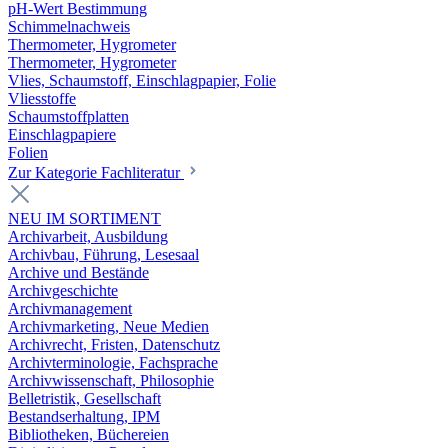
pH-Wert Bestimmung
Schimmelnachweis
Thermometer, Hygrometer
Thermometer, Hygrometer
Vlies, Schaumstoff, Einschlagpapier, Folie
Vliesstoffe
Schaumstoffplatten
Einschlagpapiere
Folien
Zur Kategorie Fachliteratur
NEU IM SORTIMENT
Archivarbeit, Ausbildung
Archivbau, Führung, Lesesaal
Archive und Bestände
Archivgeschichte
Archivmanagement
Archivmarketing, Neue Medien
Archivrecht, Fristen, Datenschutz
Archivterminologie, Fachsprache
Archivwissenschaft, Philosophie
Belletristik, Gesellschaft
Bestandserhaltung, IPM
Bibliotheken, Büchereien