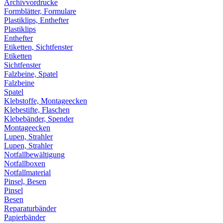
Archivvordrucke
Formblätter, Formulare
Plastiklips, Enthefter
Plastiklips
Enthefter
Etiketten, Sichtfenster
Etiketten
Sichtfenster
Falzbeine, Spatel
Falzbeine
Spatel
Klebstoffe, Montageecken
Klebestifte, Flaschen
Klebebänder, Spender
Montageecken
Lupen, Strahler
Lupen, Strahler
Notfallbewältigung
Notfallboxen
Notfallmaterial
Pinsel, Besen
Pinsel
Besen
Reparaturbänder
Papierbänder