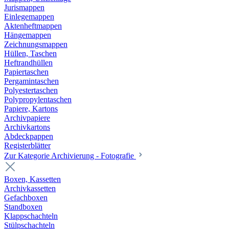
Jurismappen
Einlegemappen
Aktenheftmappen
Hängemappen
Zeichnungsmappen
Hüllen, Taschen
Heftrandhüllen
Papiertaschen
Pergamintaschen
Polyestertaschen
Polypropylentaschen
Papiere, Kartons
Archivpapiere
Archivkartons
Abdeckpappen
Registerblätter
Zur Kategorie Archivierung - Fotografie
Boxen, Kassetten
Archivkassetten
Gefachboxen
Standboxen
Klappschachteln
Stülpschachteln