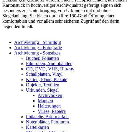
Kartonstück in hochwertiger Archivqualität gefertigt eignen sich
besonders zur Unterbringung von Urkunden mit und ohne
Siegelanhang. Sie bieten durch ihre 180-Grad Öffnung einen
komfortablen und vor allem sehr sicheren Zugriff auf den darin
liegenden Inhalt.
Archivierung - Schriftgut
Archivierung - Fotografie
Archivierung - Sonstiges
Bücher, Folianten
Filmrollen, Audiobänder
CD, DVD, VHS, Blu-ray
Schallplatten, Vinyl
Karten, Pläne, Plakate
Objekte, Textilien
Urkunden, Siegel
Archivboxen
Mappen
Halterungen
Vliese, Papiere
Philatelie, Briefmarken
Notenblätter, Partituren
Karteikarten