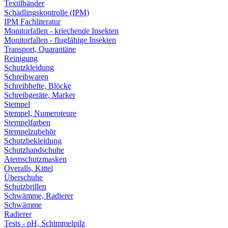
Textilbänder
Schädlingskontrolle (IPM)
IPM Fachliteratur
Monitorfallen - kriechende Insekten
Monitorfallen - flugfähige Insekten
Transport, Quarantäne
Reinigung
Schutzkleidung
Schreibwaren
Schreibhefte, Blöcke
Schreibgeräte, Marker
Stempel
Stempel, Numeroteure
Stempelfarben
Stempelzubehör
Schutzbekleidung
Schutzhandschuhe
Atemschutzmasken
Overalls, Kittel
Überschuhe
Schutzbrillen
Schwämme, Radierer
Schwämme
Radierer
Tests - pH, Schimmelpilz