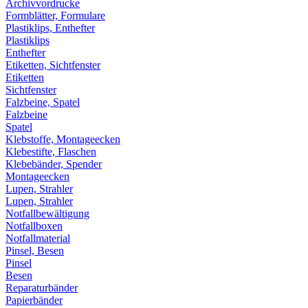
Archivvordrucke
Formblätter, Formulare
Plastiklips, Enthefter
Plastiklips
Enthefter
Etiketten, Sichtfenster
Etiketten
Sichtfenster
Falzbeine, Spatel
Falzbeine
Spatel
Klebstoffe, Montageecken
Klebestifte, Flaschen
Klebebänder, Spender
Montageecken
Lupen, Strahler
Lupen, Strahler
Notfallbewältigung
Notfallboxen
Notfallmaterial
Pinsel, Besen
Pinsel
Besen
Reparaturbänder
Papierbänder