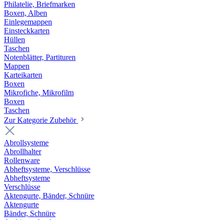
Philatelie, Briefmarken
Boxen, Alben
Einlegemappen
Einsteckkarten
Hüllen
Taschen
Notenblätter, Partituren
Mappen
Karteikarten
Boxen
Mikrofiche, Mikrofilm
Boxen
Taschen
Zur Kategorie Zubehör
Abrollsysteme
Abrollhalter
Rollenware
Abheftsysteme, Verschlüsse
Abheftsysteme
Verschlüsse
Aktengurte, Bänder, Schnüre
Aktengurte
Bänder, Schnüre