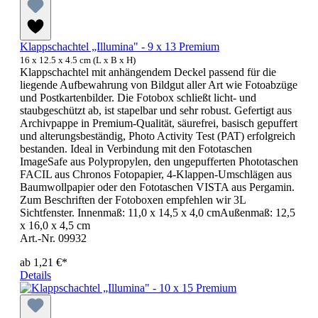
Klappschachtel „Illumina" - 9 x 13 Premium
16 x 12.5 x 4.5 cm (L x B x H)
Klappschachtel mit anhängendem Deckel passend für die
liegende Aufbewahrung von Bildgut aller Art wie Fotoabzüge
und Postkartenbilder. Die Fotobox schließt licht- und
staubgeschützt ab, ist stapelbar und sehr robust. Gefertigt aus
Archivpappe in Premium-Qualität, säurefrei, basisch gepuffert
und alterungsbeständig, Photo Activity Test (PAT) erfolgreich
bestanden. Ideal in Verbindung mit den Fototaschen
ImageSafe aus Polypropylen, den ungepufferten Phototaschen
FACIL aus Chronos Fotopapier, 4-Klappen-Umschlägen aus
Baumwollpapier oder den Fototaschen VISTA aus Pergamin.
Zum Beschriften der Fotoboxen empfehlen wir 3L
Sichtfenster. Innenmaß: 11,0 x 14,5 x 4,0 cmAußenmaß: 12,5
x 16,0 x 4,5 cm
Art.-Nr. 09932
ab
1,21 €*
Details