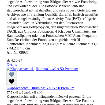
liegende Aufbewahrung von Bildgut aller Art wie Fotoabzüge
und Postkartenbilder. Die Fotobox schließt licht- und
staubgeschützt ab, ist stapelbar und sehr robust. Gefertigt aus
Archivpappe in Premium-Qualität, säurefrei, basisch gepuffert
und alterungsbeständig, Photo Activity Test (PAT) erfolgreich
bestanden. Ideal in Verbindung mit den Fototaschen
ImageSafe aus Polypropylen, den ungepufferten Phototaschen
FACIL aus Chronos Fotopapier, 4-Klappen-Umschlägen aus
Baumwollpapier oder den Fototaschen VISTA aus Pergamin.
Zum Beschriften der Fotoboxen empfehlen wir 3L
Sichtfenster. Innenmaß: 32,0 x 42,5 x 4,0 cmAußenmaß: 33,7
x 44,2 x 4,8 cm
Art.-Nr. 09937
ab
4,15 €*
Details
Klappschachtel „Illumina" - 40 x 50 Premium
57.5 x 43 x 6 cm (L x B x H)
Klappschachtel mit anhängendem Deckel passend für die
liegende Aufbewahrung von Bildgut aller Art. Die Fotobox
schließt licht- und staubgeschützt ab, ist stapelbar und sehr