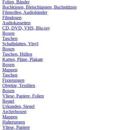
Folien, Bänder
Buchkissen, Bleischlangen, Buchstützen
Filmrollen, Audiobänder
Filmdosen
Audiokassetten
CD, DVD, VHS, Blu-ray
Boxen
Taschen
Schallplatten, Vinyl
Boxen
Taschen, Hüllen
Karten, Pläne, Plakate
Boxen
Mappen
Taschen
Fixierungen
Objekte, Textilien
Boxen
Vliese, Papiere, Folien
Beutel
Urkunden, Siegel
Archivboxen
Mappen
Halterungen
Vliese, Papiere