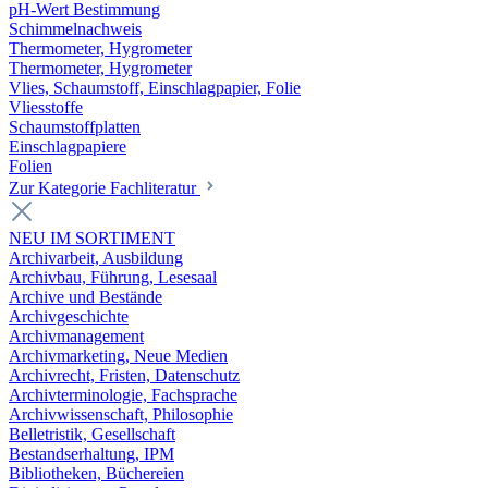
pH-Wert Bestimmung
Schimmelnachweis
Thermometer, Hygrometer
Thermometer, Hygrometer
Vlies, Schaumstoff, Einschlagpapier, Folie
Vliesstoffe
Schaumstoffplatten
Einschlagpapiere
Folien
Zur Kategorie Fachliteratur
NEU IM SORTIMENT
Archivarbeit, Ausbildung
Archivbau, Führung, Lesesaal
Archive und Bestände
Archivgeschichte
Archivmanagement
Archivmarketing, Neue Medien
Archivrecht, Fristen, Datenschutz
Archivterminologie, Fachsprache
Archivwissenschaft, Philosophie
Belletristik, Gesellschaft
Bestandserhaltung, IPM
Bibliotheken, Büchereien