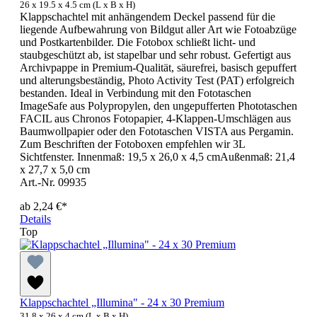
26 x 19.5 x 4.5 cm (L x B x H)
Klappschachtel mit anhängendem Deckel passend für die
liegende Aufbewahrung von Bildgut aller Art wie Fotoabzüge
und Postkartenbilder. Die Fotobox schließt licht- und
staubgeschützt ab, ist stapelbar und sehr robust. Gefertigt aus
Archivpappe in Premium-Qualität, säurefrei, basisch gepuffert
und alterungsbeständig, Photo Activity Test (PAT) erfolgreich
bestanden. Ideal in Verbindung mit den Fototaschen
ImageSafe aus Polypropylen, den ungepufferten Phototaschen
FACIL aus Chronos Fotopapier, 4-Klappen-Umschlägen aus
Baumwollpapier oder den Fototaschen VISTA aus Pergamin.
Zum Beschriften der Fotoboxen empfehlen wir 3L
Sichtfenster. Innenmaß: 19,5 x 26,0 x 4,5 cmAußenmaß: 21,4
x 27,7 x 5,0 cm
Art.-Nr. 09935
ab
2,24 €*
Details
Top
Klappschachtel „Illumina" - 24 x 30 Premium
31.8 x 26 x 4 cm (L x B x H)