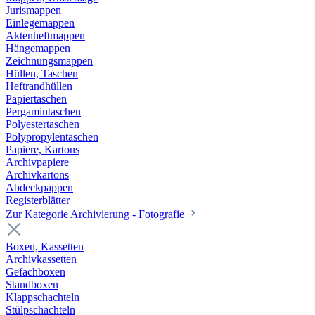
Jurismappen
Einlegemappen
Aktenheftmappen
Hängemappen
Zeichnungsmappen
Hüllen, Taschen
Heftrandhüllen
Papiertaschen
Pergamintaschen
Polyestertaschen
Polypropylentaschen
Papiere, Kartons
Archivpapiere
Archivkartons
Abdeckpappen
Registerblätter
Zur Kategorie Archivierung - Fotografie
Boxen, Kassetten
Archivkassetten
Gefachboxen
Standboxen
Klappschachteln
Stülpschachteln