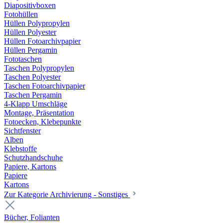
Diapositivboxen
Fotohüllen
Hüllen Polypropylen
Hüllen Polyester
Hüllen Fotoarchivpapier
Hüllen Pergamin
Fototaschen
Taschen Polypropylen
Taschen Polyester
Taschen Fotoarchivpapier
Taschen Pergamin
4-Klapp Umschläge
Montage, Präsentation
Fotoecken, Klebepunkte
Sichtfenster
Alben
Klebstoffe
Schutzhandschuhe
Papiere, Kartons
Papiere
Kartons
Zur Kategorie Archivierung - Sonstiges
Bücher, Folianten