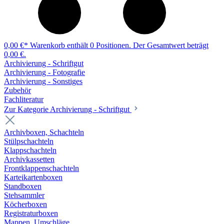
0,00 €*
Warenkorb enthält 0 Positionen. Der Gesamtwert beträgt
0,00 €.
Archivierung - Schriftgut
Archivierung - Fotografie
Archivierung - Sonstiges
Zubehör
Fachliteratur
Zur Kategorie Archivierung - Schriftgut
Archivboxen, Schachteln
Stülpschachteln
Klappschachteln
Archivkassetten
Frontklappenschachteln
Karteikartenboxen
Standboxen
Stehsammler
Köcherboxen
Registraturboxen
Mappen, Umschläge