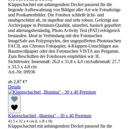
Klappschachtel mit anhängendem Deckel passend für die
liegende Aufbewahrung von Bildgut aller Art wie Fotoabzüge
und Postkartenbilder. Die Fotobox schließt licht- und
staubgeschützt ab, ist stapelbar und sehr robust. Gefertigt aus
Archivpappe in Premium-Qualität, säurefrei, basisch gepuffert
und alterungsbeständig, Photo Activity Test (PAT) erfolgreich
bestanden. Ideal in Verbindung mit den Fototaschen
ImageSafe aus Polypropylen, den ungepufferten Phototaschen
FACIL aus Chronos Fotopapier, 4-Klappen-Umschlägen aus
Baumwollpapier oder den Fototaschen VISTA aus Pergamin.
Zum Beschriften der Fotoboxen empfehlen wir 3L
Sichtfenster. Innenmaß: 26,0 x 31,8 x 4,0 cmAußenmaß: 27,7
x 33,5 x 4,8 cm
Art.-Nr. 09936
ab
2,87 €*
Details
Klappschachtel „Illumina" - 30 x 40 Premium
42.5 x 32 x 4 cm (L x B x H)
Klappschachtel mit anhängendem Deckel passend für die