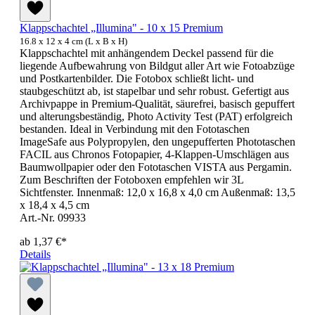
Klappschachtel „Illumina" - 10 x 15 Premium
16.8 x 12 x 4 cm (L x B x H)
Klappschachtel mit anhängendem Deckel passend für die
liegende Aufbewahrung von Bildgut aller Art wie Fotoabzüge
und Postkartenbilder. Die Fotobox schließt licht- und
staubgeschützt ab, ist stapelbar und sehr robust. Gefertigt aus
Archivpappe in Premium-Qualität, säurefrei, basisch gepuffert
und alterungsbeständig, Photo Activity Test (PAT) erfolgreich
bestanden. Ideal in Verbindung mit den Fototaschen
ImageSafe aus Polypropylen, den ungepufferten Phototaschen
FACIL aus Chronos Fotopapier, 4-Klappen-Umschlägen aus
Baumwollpapier oder den Fototaschen VISTA aus Pergamin.
Zum Beschriften der Fotoboxen empfehlen wir 3L
Sichtfenster. Innenmaß: 12,0 x 16,8 x 4,0 cm Außenmaß: 13,5
x 18,4 x 4,5 cm
Art.-Nr. 09933
ab
1,37 €*
Details