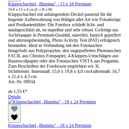
Klappschachtel „Illumina" - 13 x 18 Premium
19.8 x 15 x 4 cm (L x B x H)
Klappschachtel mit anhängendem Deckel passend für die
liegende Aufbewahrung von Bildgut aller Art wie Fotoabzüge
und Postkartenbilder. Die Fotobox schließt licht- und
staubgeschützt ab, ist stapelbar und sehr robust. Gefertigt aus
Archivpappe in Premium-Qualität, säurefrei, basisch gepuffert
und alterungsbeständig, Photo Activity Test (PAT) erfolgreich
bestanden. Ideal in Verbindung mit den Fototaschen
ImageSafe aus Polypropylen, den ungepufferten Phototaschen
FACIL aus Chronos Fotopapier, 4-Klappen-Umschlägen aus
Baumwollpapier oder den Fototaschen VISTA aus Pergamin.
Zum Beschriften der Fotoboxen empfehlen wir 3L
Sichtfenster. Innenmaß: 15,0 x 19,8 x 4,0 cmAußenmaß: 16,7
x 21,4 x 4,5 cm
Art.-Nr. 09934
ab
1,55 €*
Details
Klappschachtel „Illumina" - 18 x 24 Premium