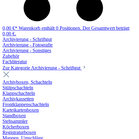
0,00 €*
Warenkorb enthält 0 Positionen. Der Gesamtwert beträgt
0,00 €.
Archivierung - Schriftgut
Archivierung - Fotografie
Archivierung - Sonstiges
Zubehör
Fachliteratur
Zur Kategorie Archivierung - Schriftgut
Archivboxen, Schachteln
Stülpschachteln
Klappschachteln
Archivkassetten
Frontklappenschachteln
Karteikartenboxen
Standboxen
Stehsammler
Köcherboxen
Registraturboxen
Mappen, Umschläge