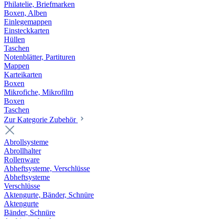
Philatelie, Briefmarken
Boxen, Alben
Einlegemappen
Einsteckkarten
Hüllen
Taschen
Notenblätter, Partituren
Mappen
Karteikarten
Boxen
Mikrofiche, Mikrofilm
Boxen
Taschen
Zur Kategorie Zubehör
Abrollsysteme
Abrollhalter
Rollenware
Abheftsysteme, Verschlüsse
Abheftsysteme
Verschlüsse
Aktengurte, Bänder, Schnüre
Aktengurte
Bänder, Schnüre