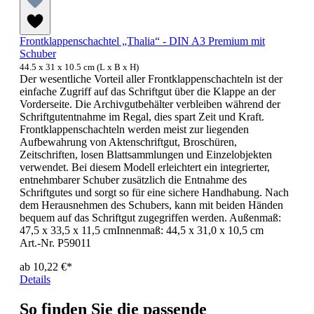
Frontklappenschachtel „Thalia“ - DIN A3 Premium mit
Schuber
44.5 x 31 x 10.5 cm (L x B x H)
Der wesentliche Vorteil aller Frontklappenschachteln ist der
einfache Zugriff auf das Schriftgut über die Klappe an der
Vorderseite. Die Archivgutbehälter verbleiben während der
Schriftgutentnahme im Regal, dies spart Zeit und Kraft.
Frontklappenschachteln werden meist zur liegenden
Aufbewahrung von Aktenschriftgut, Broschüren,
Zeitschriften, losen Blattsammlungen und Einzelobjekten
verwendet. Bei diesem Modell erleichtert ein integrierter,
entnehmbarer Schuber zusätzlich die Entnahme des
Schriftgutes und sorgt so für eine sichere Handhabung. Nach
dem Herausnehmen des Schubers, kann mit beiden Händen
bequem auf das Schriftgut zugegriffen werden. Außenmaß:
47,5 x 33,5 x 11,5 cmInnenmaß: 44,5 x 31,0 x 10,5 cm
Art.-Nr. P59011
ab
10,22 €*
Details
So finden Sie die passende