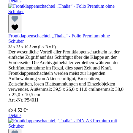
Details
Frontklappenschachtel „Thalia“ - Folio Premium ohne
Schuber
38 x 25 x 10.5 cm (L x B x H)
Der wesentliche Vorteil aller Frontklappenschachteln ist der
einfache Zugriff auf das Schriftgut über die Klappe an der
Vorderseite. Die Archivgutbehälter verbleiben während der
Schriftgutentnahme im Regal, dies spart Zeit und Kraft.
Frontklappenschachteln werden meist zur liegenden
Aufbewahrung von Aktenschriftgut, Broschüren,
Zeitschriften, losen Blattsammlungen und Einzelobjekten
verwendet. Außenmaß: 39,5 x 26,0 x 11,0 cmInnenmaß: 38,0
x 25,0 x 10,5 cm
Art.-Nr. P54011
ab
4,52 €*
Details