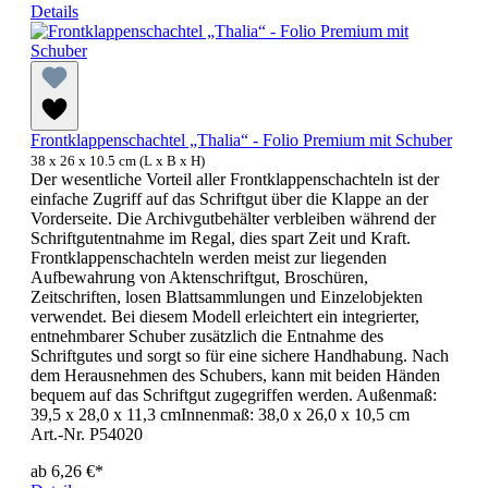
Details
Frontklappenschachtel „Thalia“ - Folio Premium mit Schuber
38 x 26 x 10.5 cm (L x B x H)
Der wesentliche Vorteil aller Frontklappenschachteln ist der
einfache Zugriff auf das Schriftgut über die Klappe an der
Vorderseite. Die Archivgutbehälter verbleiben während der
Schriftgutentnahme im Regal, dies spart Zeit und Kraft.
Frontklappenschachteln werden meist zur liegenden
Aufbewahrung von Aktenschriftgut, Broschüren,
Zeitschriften, losen Blattsammlungen und Einzelobjekten
verwendet. Bei diesem Modell erleichtert ein integrierter,
entnehmbarer Schuber zusätzlich die Entnahme des
Schriftgutes und sorgt so für eine sichere Handhabung. Nach
dem Herausnehmen des Schubers, kann mit beiden Händen
bequem auf das Schriftgut zugegriffen werden. Außenmaß:
39,5 x 28,0 x 11,3 cmInnenmaß: 38,0 x 26,0 x 10,5 cm
Art.-Nr. P54020
ab
6,26 €*