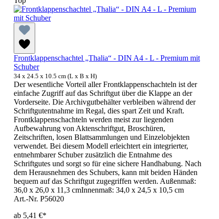
Top
Frontklappenschachtel „Thalia“ - DIN A4 - L - Premium mit
Schuber
34 x 24.5 x 10.5 cm (L x B x H)
Der wesentliche Vorteil aller Frontklappenschachteln ist der
einfache Zugriff auf das Schriftgut über die Klappe an der
Vorderseite. Die Archivgutbehälter verbleiben während der
Schriftgutentnahme im Regal, dies spart Zeit und Kraft.
Frontklappenschachteln werden meist zur liegenden
Aufbewahrung von Aktenschriftgut, Broschüren,
Zeitschriften, losen Blattsammlungen und Einzelobjekten
verwendet. Bei diesem Modell erleichtert ein integrierter,
entnehmbarer Schuber zusätzlich die Entnahme des
Schriftgutes und sorgt so für eine sichere Handhabung. Nach
dem Herausnehmen des Schubers, kann mit beiden Händen
bequem auf das Schriftgut zugegriffen werden. Außenmaß:
36,0 x 26,0 x 11,3 cmInnenmaß: 34,0 x 24,5 x 10,5 cm
Art.-Nr. P56020
ab
5,41 €*