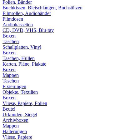
Folien, Bänder
Buchkissen, Bleischlangen, Buchstützen
Filmrollen, Audiobänder
Filmdosen
Audiokassetten
CD, DVD, VHS, Blu-ray
Boxen
Taschen
Schallplatten, Vinyl
Boxen
Taschen, Hüllen
Karten, Pläne, Plakate
Boxen
Mappen
Taschen
Fixierungen
Objekte, Textilien
Boxen
Vliese, Papiere, Folien
Beutel
Urkunden, Siegel
Archivboxen
Mappen
Halterungen
Vliese, Papiere