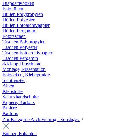
Diapositivboxen
Fotohüllen
Hüllen Polypropylen
Hüllen Polyester
Hüllen Fotoarchivpapier
Hüllen Pergamin
Fototaschen
Taschen Polypropylen
Taschen Polyester
Taschen Fotoarchivpapier
Taschen Pergamin
4-Klapp Umschläge
Montage, Präsentation
Fotoecken, Klebepunkte
Sichtfenster
Alben
Klebstoffe
Schutzhandschuhe
Papiere, Kartons
Papiere
Kartons
Zur Kategorie Archivierung - Sonstiges
Bücher, Folianten