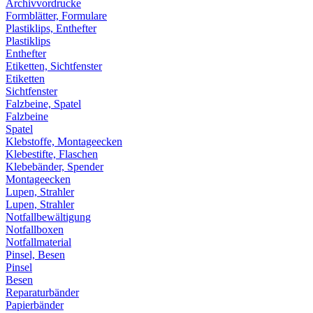
Archivvordrucke
Formblätter, Formulare
Plastiklips, Enthefter
Plastiklips
Enthefter
Etiketten, Sichtfenster
Etiketten
Sichtfenster
Falzbeine, Spatel
Falzbeine
Spatel
Klebstoffe, Montageecken
Klebestifte, Flaschen
Klebebänder, Spender
Montageecken
Lupen, Strahler
Lupen, Strahler
Notfallbewältigung
Notfallboxen
Notfallmaterial
Pinsel, Besen
Pinsel
Besen
Reparaturbänder
Papierbänder