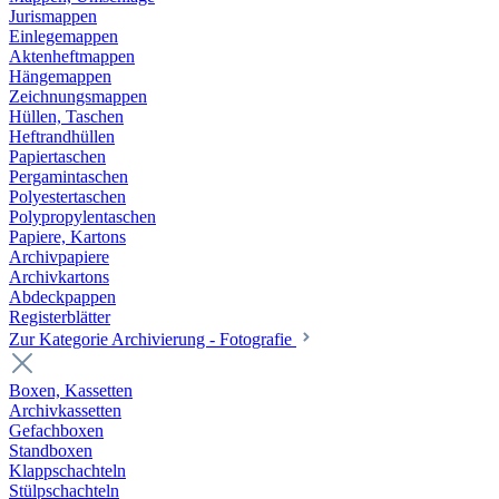
Jurismappen
Einlegemappen
Aktenheftmappen
Hängemappen
Zeichnungsmappen
Hüllen, Taschen
Heftrandhüllen
Papiertaschen
Pergamintaschen
Polyestertaschen
Polypropylentaschen
Papiere, Kartons
Archivpapiere
Archivkartons
Abdeckpappen
Registerblätter
Zur Kategorie Archivierung - Fotografie
Boxen, Kassetten
Archivkassetten
Gefachboxen
Standboxen
Klappschachteln
Stülpschachteln