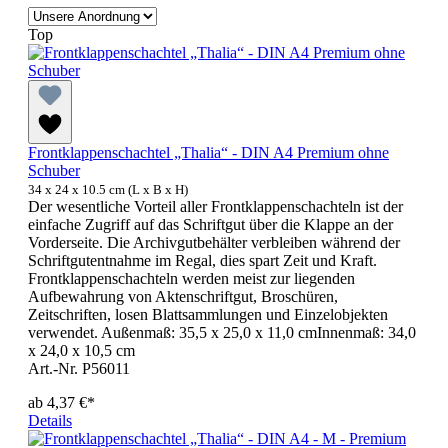
Top
Frontklappenschachtel „Thalia“ - DIN A4 Premium ohne
Schuber
34 x 24 x 10.5 cm (L x B x H)
Der wesentliche Vorteil aller Frontklappenschachteln ist der
einfache Zugriff auf das Schriftgut über die Klappe an der
Vorderseite. Die Archivgutbehälter verbleiben während der
Schriftgutentnahme im Regal, dies spart Zeit und Kraft.
Frontklappenschachteln werden meist zur liegenden
Aufbewahrung von Aktenschriftgut, Broschüren,
Zeitschriften, losen Blattsammlungen und Einzelobjekten
verwendet. Außenmaß: 35,5 x 25,0 x 11,0 cmInnenmaß: 34,0
x 24,0 x 10,5 cm
Art.-Nr. P56011
ab
4,37 €*
Details