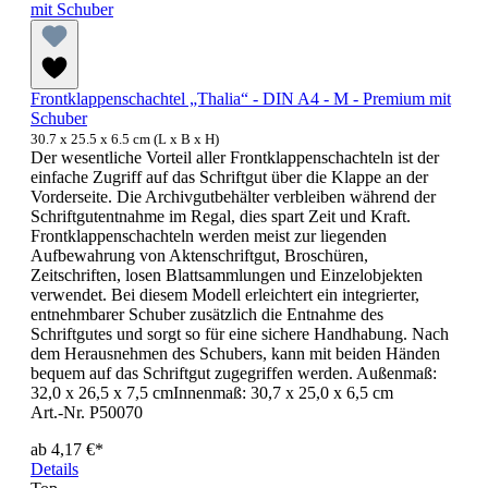
Frontklappenschachtel „Thalia“ - DIN A4 - M - Premium mit
Schuber
30.7 x 25.5 x 6.5 cm (L x B x H)
Der wesentliche Vorteil aller Frontklappenschachteln ist der
einfache Zugriff auf das Schriftgut über die Klappe an der
Vorderseite. Die Archivgutbehälter verbleiben während der
Schriftgutentnahme im Regal, dies spart Zeit und Kraft.
Frontklappenschachteln werden meist zur liegenden
Aufbewahrung von Aktenschriftgut, Broschüren,
Zeitschriften, losen Blattsammlungen und Einzelobjekten
verwendet. Bei diesem Modell erleichtert ein integrierter,
entnehmbarer Schuber zusätzlich die Entnahme des
Schriftgutes und sorgt so für eine sichere Handhabung. Nach
dem Herausnehmen des Schubers, kann mit beiden Händen
bequem auf das Schriftgut zugegriffen werden. Außenmaß:
32,0 x 26,5 x 7,5 cmInnenmaß: 30,7 x 25,0 x 6,5 cm
Art.-Nr. P50070
ab
4,17 €*
Details