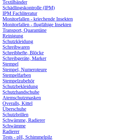
Textilbänder
Schädlingskontrolle (IPM)
IPM Fachliteratur
Monitorfallen - kriechende Insekten
Monitorfallen - flugfähige Insekten
Transport, Quarantäne
Reinigung
Schutzkleidung
Schreibwaren
Schreibhefte, Blöcke
Schreibgeräte, Marker
Stempel
Stempel, Numeroteure
Stempelfarben
Stempelzubehör
Schutzbekleidung
Schutzhandschuhe
Atemschutzmasken
Overalls, Kittel
Überschuhe
Schutzbrillen
Schwämme, Radierer
Schwämme
Radierer
Tests - pH, Schimmelpilz