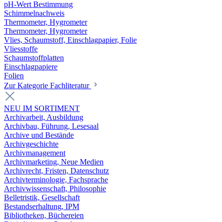
pH-Wert Bestimmung
Schimmelnachweis
Thermometer, Hygrometer
Thermometer, Hygrometer
Vlies, Schaumstoff, Einschlagpapier, Folie
Vliesstoffe
Schaumstoffplatten
Einschlagpapiere
Folien
Zur Kategorie Fachliteratur
NEU IM SORTIMENT
Archivarbeit, Ausbildung
Archivbau, Führung, Lesesaal
Archive und Bestände
Archivgeschichte
Archivmanagement
Archivmarketing, Neue Medien
Archivrecht, Fristen, Datenschutz
Archivterminologie, Fachsprache
Archivwissenschaft, Philosophie
Belletristik, Gesellschaft
Bestandserhaltung, IPM
Bibliotheken, Büchereien