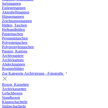
Jurismappen
Einlegemappen
Aktenheftmappen
Hängemappen
Zeichnungsmappen
Hüllen, Taschen
Heftrandhüllen
Papiertaschen
Pergamintaschen
Polyestertaschen
Polypropylentaschen
Papiere, Kartons
Archivpapiere
Archivkartons
Abdeckpappen
Registerblätter
Zur Kategorie Archivierung - Fotografie
Boxen, Kassetten
Archivkassetten
Gefachboxen
Standboxen
Klappschachteln
Stülpschachteln