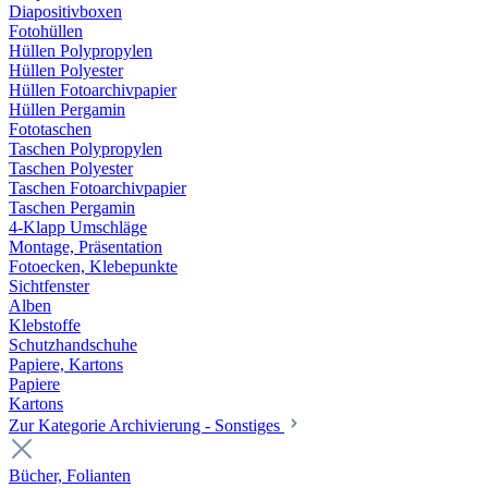
Diapositivboxen
Fotohüllen
Hüllen Polypropylen
Hüllen Polyester
Hüllen Fotoarchivpapier
Hüllen Pergamin
Fototaschen
Taschen Polypropylen
Taschen Polyester
Taschen Fotoarchivpapier
Taschen Pergamin
4-Klapp Umschläge
Montage, Präsentation
Fotoecken, Klebepunkte
Sichtfenster
Alben
Klebstoffe
Schutzhandschuhe
Papiere, Kartons
Papiere
Kartons
Zur Kategorie Archivierung - Sonstiges
Bücher, Folianten