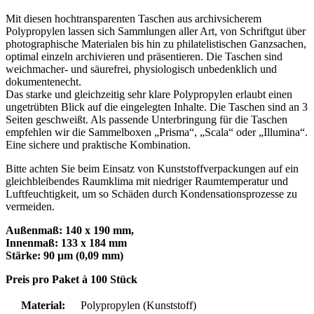
Mit diesen hochtransparenten Taschen aus archivsicherem
Polypropylen lassen sich Sammlungen aller Art, von Schriftgut über
photographische Materialen bis hin zu philatelistischen Ganzsachen,
optimal einzeln archivieren und präsentieren. Die Taschen sind
weichmacher- und säurefrei, physiologisch unbedenklich und
dokumentenecht.
Das starke und gleichzeitig sehr klare Polypropylen erlaubt einen
ungetrübten Blick auf die eingelegten Inhalte. Die Taschen sind an 3
Seiten geschweißt. Als passende Unterbringung für die Taschen
empfehlen wir die Sammelboxen „Prisma“, „Scala“ oder „Illumina“.
Eine sichere und praktische Kombination.
Bitte achten Sie beim Einsatz von Kunststoffverpackungen auf ein
gleichbleibendes Raumklima mit niedriger Raumtemperatur und
Luftfeuchtigkeit, um so Schäden durch Kondensationsprozesse zu
vermeiden.
Außenmaß: 140 x 190 mm,
Innenmaß: 133 x 184 mm
Stärke: 90 μm (0,09 mm)
Preis pro Paket à 100 Stück
Material:
Polypropylen (Kunststoff)