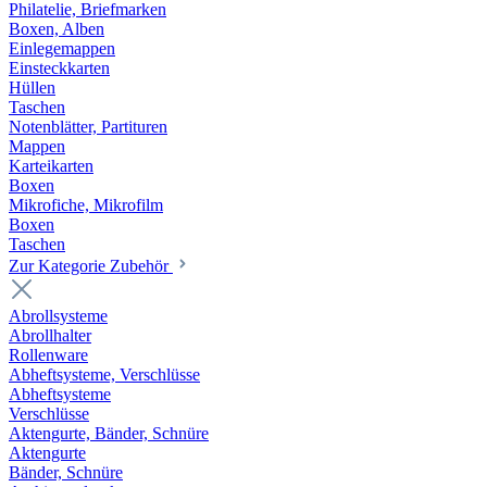
Philatelie, Briefmarken
Boxen, Alben
Einlegemappen
Einsteckkarten
Hüllen
Taschen
Notenblätter, Partituren
Mappen
Karteikarten
Boxen
Mikrofiche, Mikrofilm
Boxen
Taschen
Zur Kategorie Zubehör
Abrollsysteme
Abrollhalter
Rollenware
Abheftsysteme, Verschlüsse
Abheftsysteme
Verschlüsse
Aktengurte, Bänder, Schnüre
Aktengurte
Bänder, Schnüre