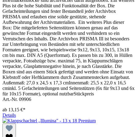
Briefmarkenblöcke sind archivsicher darin aufgehoben. Ein weiteres
Plus ist die hohe Stabilität und Funktionalität der Box. Die
Gefacheinteilungen sind fester Bestandteil jeder Archivbox
PRISMA und erlauben eine solide gestützte, stehende
Aufbewahrung der Archivmaterialien. Ein weiteres Plus dieser
Box: Die mitgelieferten Seitenstützen können genau auf das
gewünschte Format eingestellt werden und verhindern so ein
Verrutschen des Inhalts. Die Archivbox PRISMA III ist besonders
zur Unterbringung von Beständen mit sehr unterschiedlichen
Formaten geeignet, wie beispielsweise 9x12, 9x13, 10x15, 13x18
cm bis max. DIN A5 (Querformat). Es passen bis zu 300, in Hüllen
verpackte, Fotoabzüge bzw. maximal 75, in Klappumschlägen
verpackte, Glasplattennegative hinein, je nach Glasstärke. Die
Boxen sind aus einem Stück gefertigt und werden ohne Einsatz von
Klebstoff oder Heftklammern durch Zusammenstecken aufgebaut.
Außenmaß: 27,0 x 24,5 x 17,3 cmInnenmaß: 25,5 x 22,0 x 16,5
cminkl. 5 Gefacheinteilungen und Seitenstützen (6x für 9x13 und 6x
für 10x15 Formate), optional nutzbarStückpreis
Art.-Nr. 09906
ab
13,15 €*
Details