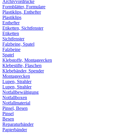
Archivvordrucke
Formblätter, Formulare
Plastiklips, Enthefter
Plastiklips
Enthefter
Etiketten, Sichtfenster
Etiketten
Sichtfenster
Falzbeine, Spatel
Falzbeine
Spatel
Klebstoffe, Montageecken
Klebestifte, Flaschen
Klebebänder, Spender
Montageecken
Lupen, Strahler
Lupen, Strahler
Notfallbewältigung
Notfallboxen
Notfallmaterial
Pinsel, Besen
Pinsel
Besen
Reparaturbänder
Papierbänder