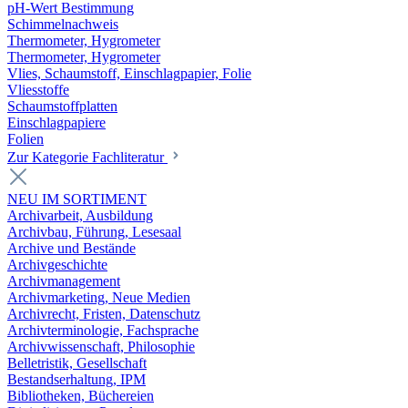
pH-Wert Bestimmung
Schimmelnachweis
Thermometer, Hygrometer
Thermometer, Hygrometer
Vlies, Schaumstoff, Einschlagpapier, Folie
Vliesstoffe
Schaumstoffplatten
Einschlagpapiere
Folien
Zur Kategorie Fachliteratur
NEU IM SORTIMENT
Archivarbeit, Ausbildung
Archivbau, Führung, Lesesaal
Archive und Bestände
Archivgeschichte
Archivmanagement
Archivmarketing, Neue Medien
Archivrecht, Fristen, Datenschutz
Archivterminologie, Fachsprache
Archivwissenschaft, Philosophie
Belletristik, Gesellschaft
Bestandserhaltung, IPM
Bibliotheken, Büchereien