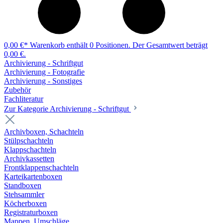
0,00 €*
Warenkorb enthält 0 Positionen. Der Gesamtwert beträgt
0,00 €.
Archivierung - Schriftgut
Archivierung - Fotografie
Archivierung - Sonstiges
Zubehör
Fachliteratur
Zur Kategorie Archivierung - Schriftgut
Archivboxen, Schachteln
Stülpschachteln
Klappschachteln
Archivkassetten
Frontklappenschachteln
Karteikartenboxen
Standboxen
Stehsammler
Köcherboxen
Registraturboxen
Mappen, Umschläge