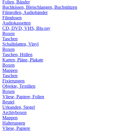
Folien, Bänder
Buchkissen, Bleischlangen, Buchstützen
Filmrollen, Audiobänder
Filmdosen
Audiokassetten
CD, DVD, VHS, Blu-ray
Boxen
Taschen
Schallplatten, Vinyl
Boxen
Taschen, Hüllen
Karten, Pläne, Plakate
Boxen
Mappen
Taschen
Fixierungen
Objekte, Textilien
Boxen
Vliese, Papiere, Folien
Beutel
Urkunden, Siegel
Archivboxen
Mappen
Halterungen
Vliese, Papiere