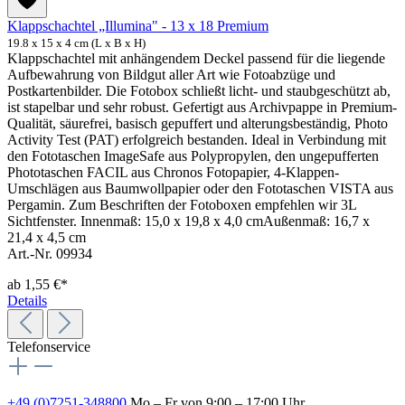
Klappschachtel „Illumina" - 13 x 18 Premium
19.8 x 15 x 4 cm (L x B x H)
Klappschachtel mit anhängendem Deckel passend für die liegende
Aufbewahrung von Bildgut aller Art wie Fotoabzüge und
Postkartenbilder. Die Fotobox schließt licht- und staubgeschützt ab,
ist stapelbar und sehr robust. Gefertigt aus Archivpappe in Premium-
Qualität, säurefrei, basisch gepuffert und alterungsbeständig, Photo
Activity Test (PAT) erfolgreich bestanden. Ideal in Verbindung mit
den Fototaschen ImageSafe aus Polypropylen, den ungepufferten
Phototaschen FACIL aus Chronos Fotopapier, 4-Klappen-
Umschlägen aus Baumwollpapier oder den Fototaschen VISTA aus
Pergamin. Zum Beschriften der Fotoboxen empfehlen wir 3L
Sichtfenster. Innenmaß: 15,0 x 19,8 x 4,0 cmAußenmaß: 16,7 x
21,4 x 4,5 cm
Art.-Nr. 09934
ab
1,55 €*
Details
Telefonservice
+49 (0)7251-348800
Mo – Fr von 9:00 – 17:00 Uhr