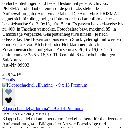
Gefacheinteilungen sind fester Bestandteil jeder Archivbox
PRISMA und erlauben eine solide gestützte, stehende
Aufbewahrung der Archivmaterialien. Die Archivbox PRISMA I
eignet sich für alle gängigen Foto- oder Postkartenformate, wie
beispielsweise 9x12, 9x13, 10x15 cm. Es passen beispielsweise bis
zu 400, in Taschen verpackte, Fotoabzüge bzw. maximal 85, in
Umschläge verpackte, Glasplattennegative hinein - je nach
Glasstärke. Die Boxen sind aus einem Stück gefertigt und werden
ohne Einsatz von Klebstoff oder Heftklammern durch
Zusammenstecken aufgebaut. Außenmaß: 30,0 x 19,0 x 12,5
cmInnenmaß: 28,5 x 16,5 x 11,8 cminkl. 6 Gefacheinteilungen
Stückpreis
Art.-Nr. 09903
ab
8,34 €*
Details
Klappschachtel „Illumina" - 9 x 13 Premium
16 x 12.5 x 4.5 cm (L x B x H)
Klappschachtel mit anhängendem Deckel passend für die liegende
Aufbewahrung von Bildgut aller Art wie Fotoabzüge und