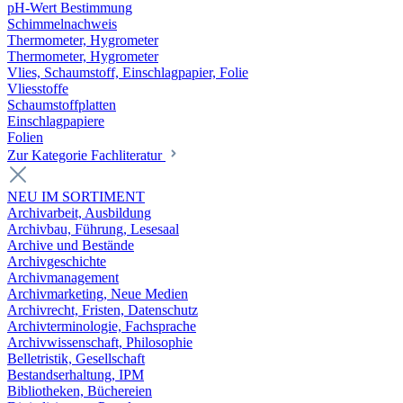
pH-Wert Bestimmung
Schimmelnachweis
Thermometer, Hygrometer
Thermometer, Hygrometer
Vlies, Schaumstoff, Einschlagpapier, Folie
Vliesstoffe
Schaumstoffplatten
Einschlagpapiere
Folien
Zur Kategorie Fachliteratur
NEU IM SORTIMENT
Archivarbeit, Ausbildung
Archivbau, Führung, Lesesaal
Archive und Bestände
Archivgeschichte
Archivmanagement
Archivmarketing, Neue Medien
Archivrecht, Fristen, Datenschutz
Archivterminologie, Fachsprache
Archivwissenschaft, Philosophie
Belletristik, Gesellschaft
Bestandserhaltung, IPM
Bibliotheken, Büchereien