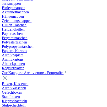
Jurismappen
Einlegemappen
Aktenheftmappen
Hängemappen
Zeichnungsmappen
Hüllen, Taschen
Heftrandhüllen
Papiertaschen
Pergamintaschen
Polyestertaschen
Polypropylentaschen
Papiere, Kartons
Archivpapiere
Archivkartons
Abdeckpappen
Registerblätter
Zur Kategorie Archivierung - Fotografie
Boxen, Kassetten
Archivkassetten
Gefachboxen
Standboxen
Klappschachteln
Stülpschachteln