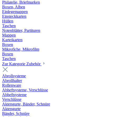
Philatelie, Briefmarken
Boxen, Alben
Einlegemappen
Einsteckkarten
Hüllen
Taschen
Notenblätter, Partituren
Mappen
Karteikarten
Boxen
Mikrofiche, Mikrofilm
Boxen
Taschen
Zur Kategorie Zubehör
Abrollsysteme
Abrollhalter
Rollenware
Abheftsysteme, Verschlüsse
Abheftsysteme
Verschlüsse
Aktengurte, Bänder, Schnüre
Aktengurte
Bänder, Schnüre