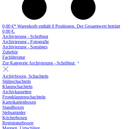
0,00 €*
Warenkorb enthält 0 Positionen. Der Gesamtwert beträgt
0,00 €.
Archivierung - Schriftgut
Archivierung - Fotografie
Archivierung - Sonstiges
Zubehör
Fachliteratur
Zur Kategorie Archivierung - Schriftgut
Archivboxen, Schachteln
Stülpschachteln
Klappschachteln
Archivkassetten
Frontklappenschachteln
Karteikartenboxen
Standboxen
Stehsammler
Köcherboxen
Registraturboxen
Mappen, Umschläge