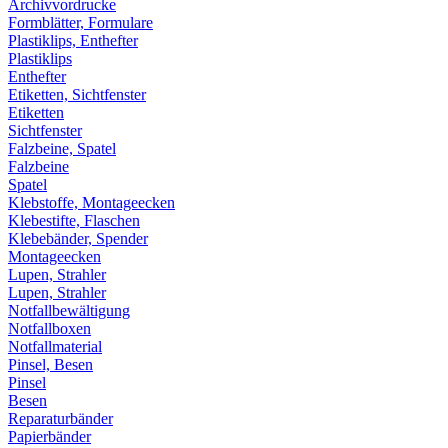
Archivvordrucke
Formblätter, Formulare
Plastiklips, Enthefter
Plastiklips
Enthefter
Etiketten, Sichtfenster
Etiketten
Sichtfenster
Falzbeine, Spatel
Falzbeine
Spatel
Klebstoffe, Montageecken
Klebestifte, Flaschen
Klebebänder, Spender
Montageecken
Lupen, Strahler
Lupen, Strahler
Notfallbewältigung
Notfallboxen
Notfallmaterial
Pinsel, Besen
Pinsel
Besen
Reparaturbänder
Papierbänder