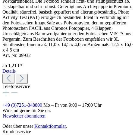
Postkartenbilder. Die Fotobox schließt licht- und staubgeschützt ab,
ist stapelbar und sehr robust. Gefertigt aus Archivpappe in Premium-
Qualität, säurefrei, basisch gepuffert und alterungsbeständig, Photo
Activity Test (PAT) erfolgreich bestanden. Ideal in Verbindung mit
den Fototaschen ImageSafe aus Polypropylen, den ungepufferten
Phototaschen FACIL aus Chronos Fotopapier, 4-Klappen-
Umschlägen aus Baumwollpapier oder den Fototaschen VISTA aus
Pergamin. Zum Beschriften der Fotoboxen empfehlen wir 3L
Sichtfenster. Innenmaß: 11,0 x 14,5 x 4,0 cmAußenmaß: 12,5 x 16,0
x 4,5 cm
Art.-Nr. 09932
ab
1,21 €*
Details
Telefonservice
+49 (0)7251-348800
Mo – Fr von 9:00 – 17:00 Uhr
Wir sind gerne für Sie da.
Newsletter abonnieren
Oder über unser
Kontaktformular
.
Kundenservice