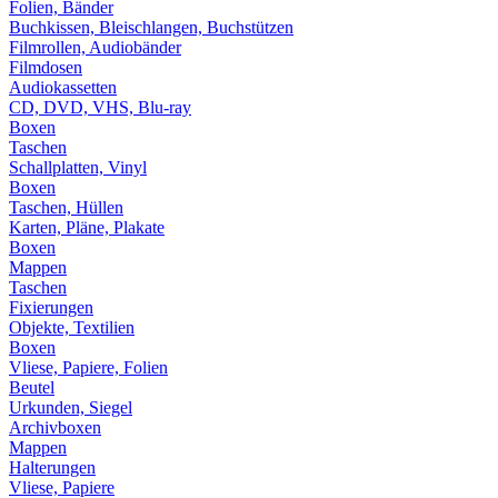
Folien, Bänder
Buchkissen, Bleischlangen, Buchstützen
Filmrollen, Audiobänder
Filmdosen
Audiokassetten
CD, DVD, VHS, Blu-ray
Boxen
Taschen
Schallplatten, Vinyl
Boxen
Taschen, Hüllen
Karten, Pläne, Plakate
Boxen
Mappen
Taschen
Fixierungen
Objekte, Textilien
Boxen
Vliese, Papiere, Folien
Beutel
Urkunden, Siegel
Archivboxen
Mappen
Halterungen
Vliese, Papiere