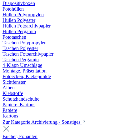
Diapositivboxen
Fotohüllen
Hüllen Polypropylen
Hüllen Polyester
Hüllen Fotoarchivpapier
Hüllen Pergamin
Fototaschen
Taschen Polypropylen
Taschen Polyester
Taschen Fotoarchivpapier
Taschen Pergamin
4-Klapp Umschläge
Montage, Präsentation
Fotoecken, Klebepunkte
Sichtfenster
Alben
Klebstoffe
Schutzhandschuhe
Papiere, Kartons
Papiere
Kartons
Zur Kategorie Archivierung - Sonstiges
Bücher, Folianten