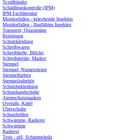
Textilbänder
Schädlingskontrolle (IPM)
IPM Fachliteratur
Monitorfallen - kriechende Insekten
Monitorfallen - flugfähige Insekten
Transport, Quarantäne
Reinigung
Schutzkleidung
Schreibwaren
Schreibhefte, Blöcke
Schreibgeräte, Marker
Stempel
Stempel, Numeroteure
Stempelfarben
Stempelzubehör
Schutzbekleidung
Schutzhandschuhe
Atemschutzmasken
Overalls, Kittel
Überschuhe
Schutzbrillen
Schwämme, Radierer
Schwämme
Radierer
Tests - pH, Schimmelpilz