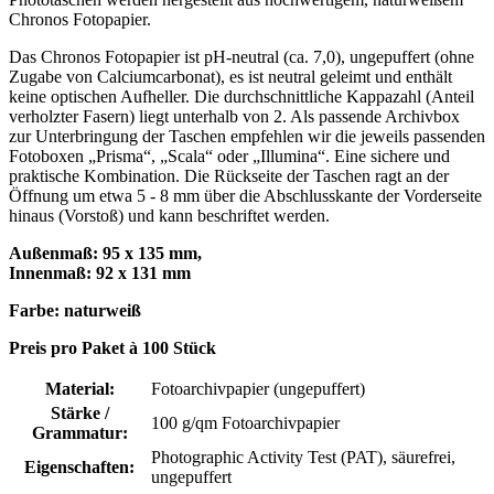
Chronos Fotopapier.
Das Chronos Fotopapier ist pH-neutral (ca. 7,0), ungepuffert (ohne
Zugabe von Calciumcarbonat), es ist neutral geleimt und enthält
keine optischen Aufheller. Die durchschnittliche Kappazahl (Anteil
verholzter Fasern) liegt unterhalb von 2. Als passende Archivbox
zur Unterbringung der Taschen empfehlen wir die jeweils passenden
Fotoboxen „Prisma“, „Scala“ oder „Illumina“. Eine sichere und
praktische Kombination. Die Rückseite der Taschen ragt an der
Öffnung um etwa 5 - 8 mm über die Abschlusskante der Vorderseite
hinaus (Vorstoß) und kann beschriftet werden.
Außenmaß: 95 x 135 mm,
Innenmaß: 92 x 131 mm
Farbe: naturweiß
Preis pro Paket à 100 Stück
Material:
Fotoarchivpapier (ungepuffert)
Stärke /
100 g/qm Fotoarchivpapier
Grammatur:
Photographic Activity Test (PAT)
, säurefrei,
Eigenschaften:
ungepuffert