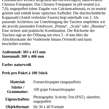
Chronos Fotopapier. Das Chronos Fotopapier ist pH-neutral (ca.
7,0), ungepuffert (ohne Zugabe von Calciumcarbonat), es ist neutral
geleimt und enthält keine optischen Aufheller. Die durchschnittliche
Kappazahl (Anteil verholzter Fasern) liegt unterhalb von 2. Als
passende Archivbox zur Unterbringung der Taschen empfehlen wir
die jeweils passenden Fotoboxen „Prisma“, „Scala“ oder „Illumina“.
Eine sichere und praktische Kombination. Die Rückseite der
Taschen ragt an der Öffnung um etwa 5 - 8 mm über die
Abschlusskante der Vorderseite hinaus (Vorstoß) und kann
beschriftet werden.
Außenmaß: 303 x 413 mm
Innenmaß: 300 x 406 mm
Farbe: naturweiß
Preis pro Paket à 100 Stück
Material:
Fotoarchivpapier (ungepuffert)
Stärke /
100 g/qm Fotoarchivpapier
Grammatur:
Photographic Activity Test (PAT)
, säurefrei,
Eigenschaften:
ungepuffert
Objektformat:
für 30 x 40 Formate