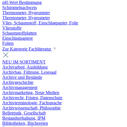
pH-Wert Bestimmung
Schimmelnachweis
Thermometer, Hygrometer
Thermometer, Hygrometer
Vlies, Schaumstoff, Einschlagpapier, Folie
Vliesstoffe
Schaumstoffplatten
Einschlagpapiere
Folien
Zur Kategorie Fachliteratur
NEU IM SORTIMENT
Archivarbeit, Ausbildung
Archivbau, Führung, Lesesaal
Archive und Bestände
Archivgeschichte
Archivmanagement
Archivmarketing, Neue Medien
Archivrecht, Fristen, Datenschutz
Archivterminologie, Fachsprache
Archivwissenschaft, Philosophie
Belletristik, Gesellschaft
Bestandserhaltung, IPM
Bibliotheken, Büchereien