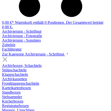
0,00 €*
Warenkorb enthält 0 Positionen. Der Gesamtwert beträgt
0,00 €.
Archivierung - Schriftgut
Archivierung - Fotografie
Archivierung - Sonstiges
Zubehör
Fachliteratur
Zur Kategorie Archivierung - Schriftgut
Archivboxen, Schachteln
Stülpschachteln
Klappschachteln
Archivkassetten
Frontklappenschachteln
Karteikartenboxen
Standboxen
Stehsammler
Köcherboxen
Registraturboxen
Mappen, Umschläge