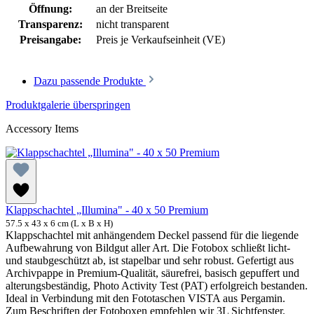
Öffnung:
an der Breitseite
Transparenz:
nicht transparent
Preisangabe:
Preis je Verkaufseinheit (VE)
Dazu passende Produkte
Produktgalerie überspringen
Accessory Items
Klappschachtel „Illumina" - 40 x 50 Premium
57.5 x 43 x 6 cm (L x B x H)
Klappschachtel mit anhängendem Deckel passend für die liegende
Aufbewahrung von Bildgut aller Art. Die Fotobox schließt licht-
und staubgeschützt ab, ist stapelbar und sehr robust. Gefertigt aus
Archivpappe in Premium-Qualität, säurefrei, basisch gepuffert und
alterungsbeständig, Photo Activity Test (PAT) erfolgreich bestanden.
Ideal in Verbindung mit den Fototaschen VISTA aus Pergamin.
Zum Beschriften der Fotoboxen empfehlen wir 3L Sichtfenster.