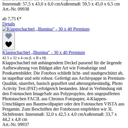
Innenmaß: 57,5 x 43,0 x 6,0 cmAußenmaß: 59,5 x 45,0 x 6,5 cm
Art.-Nr. 09938
ab
7,75 €*
Details
Klappschachtel „Illumina" - 30 x 40 Premium
42.5 x 32 x 4 cm (L x B x H)
Klappschachtel mit anhängendem Deckel passend für die liegende
Aufbewahrung von Bildgut aller Art wie Fotoabzüge und
Postkartenbilder. Die Fotobox schließt licht- und staubgeschützt ab,
ist stapelbar und sehr robust. Gefertigt aus Archivpappe in Premium-
Qualität, säurefrei, basisch gepuffert und alterungsbeständig, Photo
Activity Test (PAT) erfolgreich bestanden. Ideal in Verbindung mit
den Fototaschen ImageSafe aus Polypropylen, den ungepufferten
Phototaschen FACIL aus Chronos Fotopapier, 4-Klappen-
Umschlägen aus Baumwollpapier oder den Fototaschen VISTA aus
Pergamin. Zum Beschriften der Fotoboxen empfehlen wir 3L
Sichtfenster. Innenmaß: 32,0 x 42,5 x 4,0 cmAußenmaß: 33,7 x
44,2 x 4,8 cm
Art.-Nr. 09937