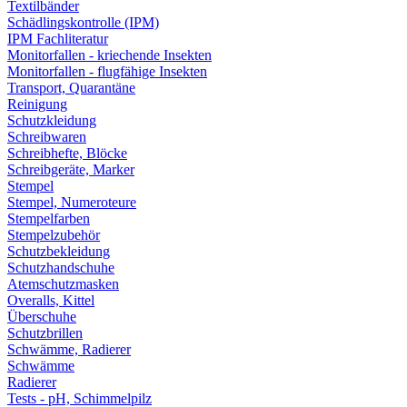
Textilbänder
Schädlingskontrolle (IPM)
IPM Fachliteratur
Monitorfallen - kriechende Insekten
Monitorfallen - flugfähige Insekten
Transport, Quarantäne
Reinigung
Schutzkleidung
Schreibwaren
Schreibhefte, Blöcke
Schreibgeräte, Marker
Stempel
Stempel, Numeroteure
Stempelfarben
Stempelzubehör
Schutzbekleidung
Schutzhandschuhe
Atemschutzmasken
Overalls, Kittel
Überschuhe
Schutzbrillen
Schwämme, Radierer
Schwämme
Radierer
Tests - pH, Schimmelpilz