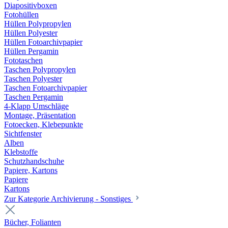
Diapositivboxen
Fotohüllen
Hüllen Polypropylen
Hüllen Polyester
Hüllen Fotoarchivpapier
Hüllen Pergamin
Fototaschen
Taschen Polypropylen
Taschen Polyester
Taschen Fotoarchivpapier
Taschen Pergamin
4-Klapp Umschläge
Montage, Präsentation
Fotoecken, Klebepunkte
Sichtfenster
Alben
Klebstoffe
Schutzhandschuhe
Papiere, Kartons
Papiere
Kartons
Zur Kategorie Archivierung - Sonstiges
Bücher, Folianten