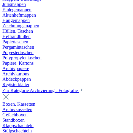
Jurismappen
Einlegemappen
Aktenheftmappen
Hängemappen
Zeichnungsmappen
Hüllen, Taschen
Heftrandhüllen
Papiertaschen
Pergamintaschen
Polyestertaschen
Polypropylentaschen
Papiere, Kartons
Archivpapiere
Archivkartons
Abdeckpappen
Registerblätter
Zur Kategorie Archivierung - Fotografie
Boxen, Kassetten
Archivkassetten
Gefachboxen
Standboxen
Klappschachteln
Stülpschachteln