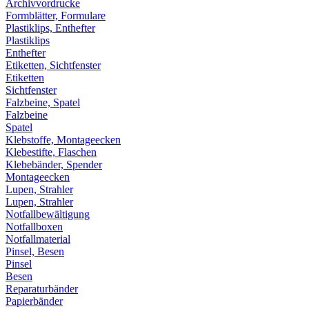
Archivvordrucke
Formblätter, Formulare
Plastiklips, Enthefter
Plastiklips
Enthefter
Etiketten, Sichtfenster
Etiketten
Sichtfenster
Falzbeine, Spatel
Falzbeine
Spatel
Klebstoffe, Montageecken
Klebestifte, Flaschen
Klebebänder, Spender
Montageecken
Lupen, Strahler
Lupen, Strahler
Notfallbewältigung
Notfallboxen
Notfallmaterial
Pinsel, Besen
Pinsel
Besen
Reparaturbänder
Papierbänder