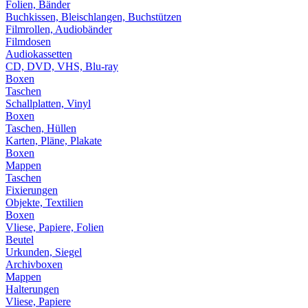
Folien, Bänder
Buchkissen, Bleischlangen, Buchstützen
Filmrollen, Audiobänder
Filmdosen
Audiokassetten
CD, DVD, VHS, Blu-ray
Boxen
Taschen
Schallplatten, Vinyl
Boxen
Taschen, Hüllen
Karten, Pläne, Plakate
Boxen
Mappen
Taschen
Fixierungen
Objekte, Textilien
Boxen
Vliese, Papiere, Folien
Beutel
Urkunden, Siegel
Archivboxen
Mappen
Halterungen
Vliese, Papiere