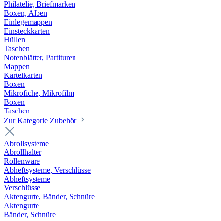
Philatelie, Briefmarken
Boxen, Alben
Einlegemappen
Einsteckkarten
Hüllen
Taschen
Notenblätter, Partituren
Mappen
Karteikarten
Boxen
Mikrofiche, Mikrofilm
Boxen
Taschen
Zur Kategorie Zubehör
Abrollsysteme
Abrollhalter
Rollenware
Abheftsysteme, Verschlüsse
Abheftsysteme
Verschlüsse
Aktengurte, Bänder, Schnüre
Aktengurte
Bänder, Schnüre