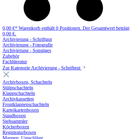
0,00 €*
Warenkorb enthält 0 Positionen. Der Gesamtwert beträgt
0,00 €.
Archivierung - Schriftgut
Archivierung - Fotografie
Archivierung - Sonstiges
Zubehör
Fachliteratur
Zur Kategorie Archivierung - Schriftgut
Archivboxen, Schachteln
Stülpschachteln
Klappschachteln
Archivkassetten
Frontklappenschachteln
Karteikartenboxen
Standboxen
Stehsammler
Köcherboxen
Registraturboxen
Mappen, Umschläge