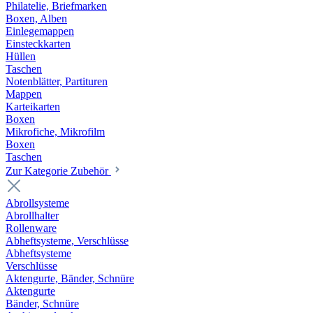
Philatelie, Briefmarken
Boxen, Alben
Einlegemappen
Einsteckkarten
Hüllen
Taschen
Notenblätter, Partituren
Mappen
Karteikarten
Boxen
Mikrofiche, Mikrofilm
Boxen
Taschen
Zur Kategorie Zubehör
Abrollsysteme
Abrollhalter
Rollenware
Abheftsysteme, Verschlüsse
Abheftsysteme
Verschlüsse
Aktengurte, Bänder, Schnüre
Aktengurte
Bänder, Schnüre