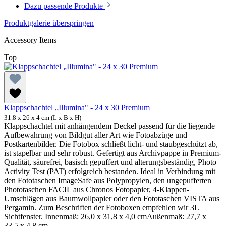
Dazu passende Produkte
Produktgalerie überspringen
Accessory Items
Top
Klappschachtel „Illumina" - 24 x 30 Premium
31.8 x 26 x 4 cm (L x B x H)
Klappschachtel mit anhängendem Deckel passend für die liegende
Aufbewahrung von Bildgut aller Art wie Fotoabzüge und
Postkartenbilder. Die Fotobox schließt licht- und staubgeschützt ab,
ist stapelbar und sehr robust. Gefertigt aus Archivpappe in Premium-
Qualität, säurefrei, basisch gepuffert und alterungsbeständig, Photo
Activity Test (PAT) erfolgreich bestanden. Ideal in Verbindung mit
den Fototaschen ImageSafe aus Polypropylen, den ungepufferten
Phototaschen FACIL aus Chronos Fotopapier, 4-Klappen-
Umschlägen aus Baumwollpapier oder den Fototaschen VISTA aus
Pergamin. Zum Beschriften der Fotoboxen empfehlen wir 3L
Sichtfenster. Innenmaß: 26,0 x 31,8 x 4,0 cmAußenmaß: 27,7 x
33,5 x 4,8 cm