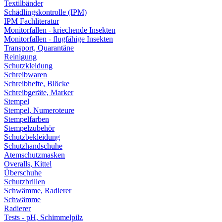
Textilbänder
Schädlingskontrolle (IPM)
IPM Fachliteratur
Monitorfallen - kriechende Insekten
Monitorfallen - flugfähige Insekten
Transport, Quarantäne
Reinigung
Schutzkleidung
Schreibwaren
Schreibhefte, Blöcke
Schreibgeräte, Marker
Stempel
Stempel, Numeroteure
Stempelfarben
Stempelzubehör
Schutzbekleidung
Schutzhandschuhe
Atemschutzmasken
Overalls, Kittel
Überschuhe
Schutzbrillen
Schwämme, Radierer
Schwämme
Radierer
Tests - pH, Schimmelpilz