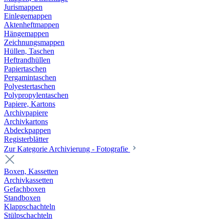
Jurismappen
Einlegemappen
Aktenheftmappen
Hängemappen
Zeichnungsmappen
Hüllen, Taschen
Heftrandhüllen
Papiertaschen
Pergamintaschen
Polyestertaschen
Polypropylentaschen
Papiere, Kartons
Archivpapiere
Archivkartons
Abdeckpappen
Registerblätter
Zur Kategorie Archivierung - Fotografie
Boxen, Kassetten
Archivkassetten
Gefachboxen
Standboxen
Klappschachteln
Stülpschachteln