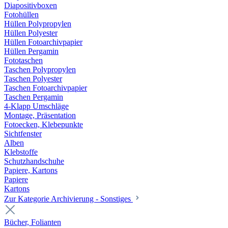
Diapositivboxen
Fotohüllen
Hüllen Polypropylen
Hüllen Polyester
Hüllen Fotoarchivpapier
Hüllen Pergamin
Fototaschen
Taschen Polypropylen
Taschen Polyester
Taschen Fotoarchivpapier
Taschen Pergamin
4-Klapp Umschläge
Montage, Präsentation
Fotoecken, Klebepunkte
Sichtfenster
Alben
Klebstoffe
Schutzhandschuhe
Papiere, Kartons
Papiere
Kartons
Zur Kategorie Archivierung - Sonstiges
Bücher, Folianten