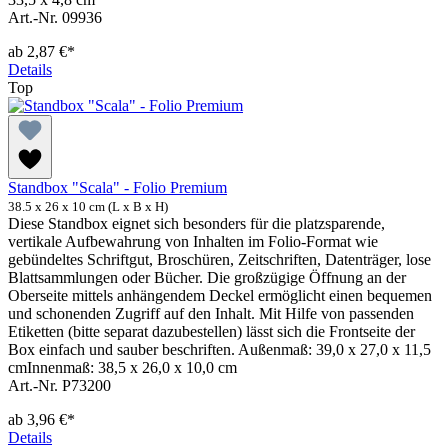
Art.-Nr. 09936
ab
2,87 €*
Details
Top
Standbox "Scala" - Folio Premium
38.5 x 26 x 10 cm (L x B x H)
Diese Standbox eignet sich besonders für die platzsparende,
vertikale Aufbewahrung von Inhalten im Folio-Format wie
gebündeltes Schriftgut, Broschüren, Zeitschriften, Datenträger, lose
Blattsammlungen oder Bücher. Die großzügige Öffnung an der
Oberseite mittels anhängendem Deckel ermöglicht einen bequemen
und schonenden Zugriff auf den Inhalt. Mit Hilfe von passenden
Etiketten (bitte separat dazubestellen) lässt sich die Frontseite der
Box einfach und sauber beschriften. Außenmaß: 39,0 x 27,0 x 11,5
cmInnenmaß: 38,5 x 26,0 x 10,0 cm
Art.-Nr. P73200
ab
3,96 €*
Details