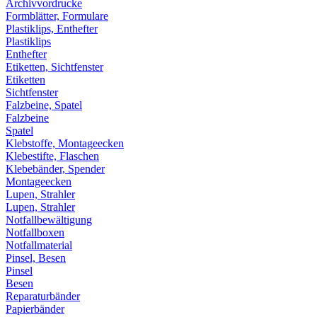
Archivvordrucke
Formblätter, Formulare
Plastiklips, Enthefter
Plastiklips
Enthefter
Etiketten, Sichtfenster
Etiketten
Sichtfenster
Falzbeine, Spatel
Falzbeine
Spatel
Klebstoffe, Montageecken
Klebestifte, Flaschen
Klebebänder, Spender
Montageecken
Lupen, Strahler
Lupen, Strahler
Notfallbewältigung
Notfallboxen
Notfallmaterial
Pinsel, Besen
Pinsel
Besen
Reparaturbänder
Papierbänder