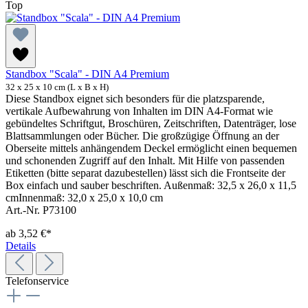
Top
Standbox "Scala" - DIN A4 Premium
32 x 25 x 10 cm (L x B x H)
Diese Standbox eignet sich besonders für die platzsparende,
vertikale Aufbewahrung von Inhalten im DIN A4-Format wie
gebündeltes Schriftgut, Broschüren, Zeitschriften, Datenträger, lose
Blattsammlungen oder Bücher. Die großzügige Öffnung an der
Oberseite mittels anhängendem Deckel ermöglicht einen bequemen
und schonenden Zugriff auf den Inhalt. Mit Hilfe von passenden
Etiketten (bitte separat dazubestellen) lässt sich die Frontseite der
Box einfach und sauber beschriften. Außenmaß: 32,5 x 26,0 x 11,5
cmInnenmaß: 32,0 x 25,0 x 10,0 cm
Art.-Nr. P73100
ab
3,52 €*
Details
Telefonservice