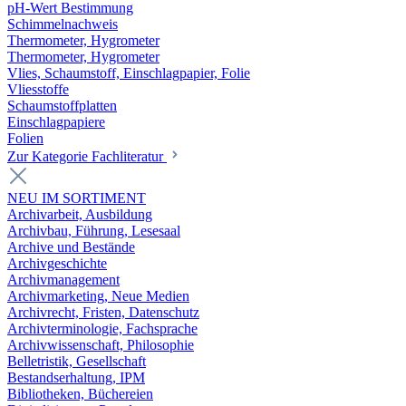
pH-Wert Bestimmung
Schimmelnachweis
Thermometer, Hygrometer
Thermometer, Hygrometer
Vlies, Schaumstoff, Einschlagpapier, Folie
Vliesstoffe
Schaumstoffplatten
Einschlagpapiere
Folien
Zur Kategorie Fachliteratur
NEU IM SORTIMENT
Archivarbeit, Ausbildung
Archivbau, Führung, Lesesaal
Archive und Bestände
Archivgeschichte
Archivmanagement
Archivmarketing, Neue Medien
Archivrecht, Fristen, Datenschutz
Archivterminologie, Fachsprache
Archivwissenschaft, Philosophie
Belletristik, Gesellschaft
Bestandserhaltung, IPM
Bibliotheken, Büchereien