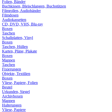
Folien, Bänder
Buchkissen, Bleischlangen, Buchstützen
Filmrollen, Audiobänder
Filmdosen
Audiokassetten
CD, DVD, VHS, Blu-ray
Boxen
Taschen
Schallplatten, Vinyl
Boxen
Taschen, Hüllen
Karten, Pläne, Plakate
Boxen
Mappen
Taschen
Fixierungen
Objekte, Textilien
Boxen
Vliese, Papiere, Folien
Beutel
Urkunden, Siegel
Archivboxen
Mappen
Halterungen
Vliese, Papiere