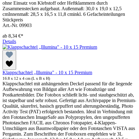
ohne Einsatz von Klebstoff oder Heftklammern durch
Zusammenstecken aufgebaut. Außenmaß: 30,0 x 19,0 x 12,5
cmInnenmaß: 28,5 x 16,5 x 11,8 cminkl. 6 Gefacheinteilungen
Stückpreis
Art.-Nr. 09903
ab
8,34 €*
Details
Klappschachtel „Illumina" - 10 x 15 Premium
16.8 x 12 x 4 cm (L x B x H)
Klappschachtel mit anhängendem Deckel passend für die liegende
Aufbewahrung von Bildgut aller Art wie Fotoabzüge und
Postkartenbilder. Die Fotobox schließt licht- und staubgeschützt ab,
ist stapelbar und sehr robust. Gefertigt aus Archivpappe in Premium-
Qualität, säurefrei, basisch gepuffert und alterungsbeständig, Photo
Activity Test (PAT) erfolgreich bestanden. Ideal in Verbindung mit
den Fototaschen ImageSafe aus Polypropylen, den ungepufferten
Phototaschen FACIL aus Chronos Fotopapier, 4-Klappen-
Umschlägen aus Baumwollpapier oder den Fototaschen VISTA aus
Pergamin. Zum Beschriften der Fotoboxen empfehlen wir 3L