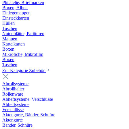
Philatelie, Briefmarken
Boxen, Alben
Einlegemappen
Einsteckkarten
Hüllen
Taschen
Notenblätter, Partituren
Mappen
Karteikarten
Boxen
Mikrofiche, Mikrofilm
Boxen
Taschen
Zur Kategorie Zubehör
Abrollsysteme
Abrollhalter
Rollenware
Abheftsysteme, Verschlüsse
Abheftsysteme
Verschlüsse
Aktengurte, Bänder, Schnüre
Aktengurte
Bänder, Schnüre