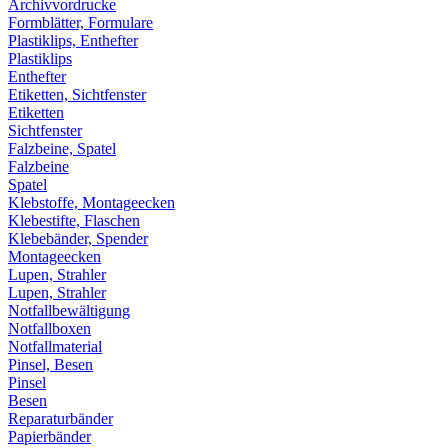
Archivvordrucke
Formblätter, Formulare
Plastiklips, Enthefter
Plastiklips
Enthefter
Etiketten, Sichtfenster
Etiketten
Sichtfenster
Falzbeine, Spatel
Falzbeine
Spatel
Klebstoffe, Montageecken
Klebestifte, Flaschen
Klebebänder, Spender
Montageecken
Lupen, Strahler
Lupen, Strahler
Notfallbewältigung
Notfallboxen
Notfallmaterial
Pinsel, Besen
Pinsel
Besen
Reparaturbänder
Papierbänder