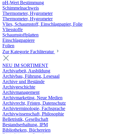
pH-Wert Bestimmung
Schimmelnachweis
Thermometer, Hygrometer
Thermometer, Hygrometer
Vlies, Schaumstoff, Einschlagpapier, Folie
Vliesstoffe
Schaumstoffplatten
Einschlagpapiere
Folien
Zur Kategorie Fachliteratur
NEU IM SORTIMENT
Archivarbeit, Ausbildung
Archivbau, Führung, Lesesaal
Archive und Bestände
Archivgeschichte
Archivmanagement
Archivmarketing, Neue Medien
Archivrecht, Fristen, Datenschutz
Archivterminologie, Fachsprache
Archivwissenschaft, Philosophie
Belletristik, Gesellschaft
Bestandserhaltung, IPM
Bibliotheken, Büchereien