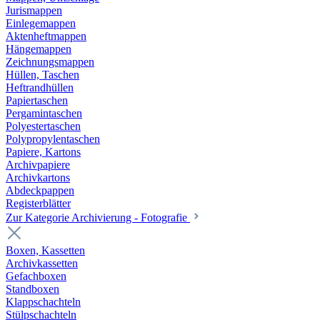
Jurismappen
Einlegemappen
Aktenheftmappen
Hängemappen
Zeichnungsmappen
Hüllen, Taschen
Heftrandhüllen
Papiertaschen
Pergamintaschen
Polyestertaschen
Polypropylentaschen
Papiere, Kartons
Archivpapiere
Archivkartons
Abdeckpappen
Registerblätter
Zur Kategorie Archivierung - Fotografie
Boxen, Kassetten
Archivkassetten
Gefachboxen
Standboxen
Klappschachteln
Stülpschachteln