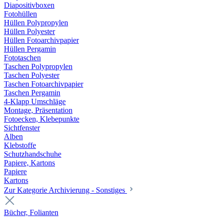
Diapositivboxen
Fotohüllen
Hüllen Polypropylen
Hüllen Polyester
Hüllen Fotoarchivpapier
Hüllen Pergamin
Fototaschen
Taschen Polypropylen
Taschen Polyester
Taschen Fotoarchivpapier
Taschen Pergamin
4-Klapp Umschläge
Montage, Präsentation
Fotoecken, Klebepunkte
Sichtfenster
Alben
Klebstoffe
Schutzhandschuhe
Papiere, Kartons
Papiere
Kartons
Zur Kategorie Archivierung - Sonstiges
Bücher, Folianten