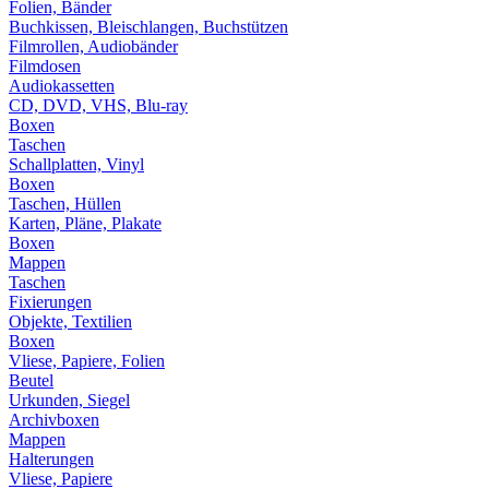
Folien, Bänder
Buchkissen, Bleischlangen, Buchstützen
Filmrollen, Audiobänder
Filmdosen
Audiokassetten
CD, DVD, VHS, Blu-ray
Boxen
Taschen
Schallplatten, Vinyl
Boxen
Taschen, Hüllen
Karten, Pläne, Plakate
Boxen
Mappen
Taschen
Fixierungen
Objekte, Textilien
Boxen
Vliese, Papiere, Folien
Beutel
Urkunden, Siegel
Archivboxen
Mappen
Halterungen
Vliese, Papiere