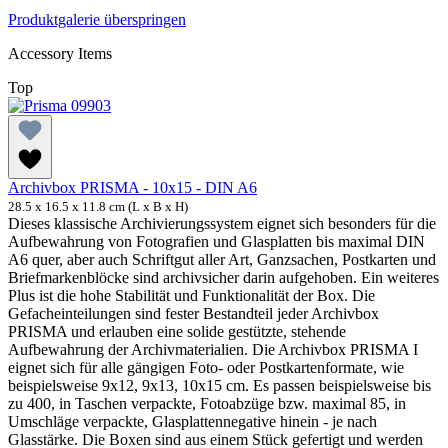
Produktgalerie überspringen
Accessory Items
Top
Archivbox PRISMA - 10x15 - DIN A6
28.5 x 16.5 x 11.8 cm (L x B x H)
Dieses klassische Archivierungssystem eignet sich besonders für die
Aufbewahrung von Fotografien und Glasplatten bis maximal DIN
A6 quer, aber auch Schriftgut aller Art, Ganzsachen, Postkarten und
Briefmarkenblöcke sind archivsicher darin aufgehoben. Ein weiteres
Plus ist die hohe Stabilität und Funktionalität der Box. Die
Gefacheinteilungen sind fester Bestandteil jeder Archivbox
PRISMA und erlauben eine solide gestützte, stehende
Aufbewahrung der Archivmaterialien. Die Archivbox PRISMA I
eignet sich für alle gängigen Foto- oder Postkartenformate, wie
beispielsweise 9x12, 9x13, 10x15 cm. Es passen beispielsweise bis
zu 400, in Taschen verpackte, Fotoabzüge bzw. maximal 85, in
Umschläge verpackte, Glasplattennegative hinein - je nach
Glasstärke. Die Boxen sind aus einem Stück gefertigt und werden