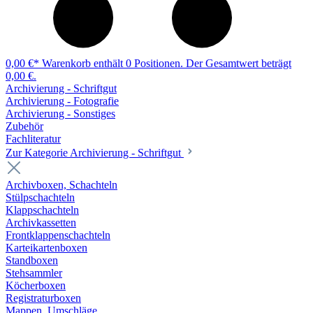
0,00 €*
Warenkorb enthält 0 Positionen. Der Gesamtwert beträgt
0,00 €.
Archivierung - Schriftgut
Archivierung - Fotografie
Archivierung - Sonstiges
Zubehör
Fachliteratur
Zur Kategorie Archivierung - Schriftgut
Archivboxen, Schachteln
Stülpschachteln
Klappschachteln
Archivkassetten
Frontklappenschachteln
Karteikartenboxen
Standboxen
Stehsammler
Köcherboxen
Registraturboxen
Mappen, Umschläge