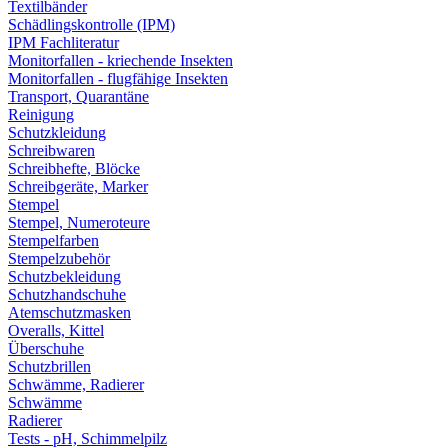
Textilbänder
Schädlingskontrolle (IPM)
IPM Fachliteratur
Monitorfallen - kriechende Insekten
Monitorfallen - flugfähige Insekten
Transport, Quarantäne
Reinigung
Schutzkleidung
Schreibwaren
Schreibhefte, Blöcke
Schreibgeräte, Marker
Stempel
Stempel, Numeroteure
Stempelfarben
Stempelzubehör
Schutzbekleidung
Schutzhandschuhe
Atemschutzmasken
Overalls, Kittel
Überschuhe
Schutzbrillen
Schwämme, Radierer
Schwämme
Radierer
Tests - pH, Schimmelpilz