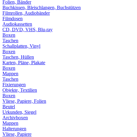
Folien, Bänder
Buchkissen, Bleischlangen, Buchstützen
Filmrollen, Audiobänder
Filmdosen
Audiokassetten
CD, DVD, VHS, Blu-ray
Boxen
Taschen
Schallplatten, Vinyl
Boxen
Taschen, Hüllen
Karten, Pläne, Plakate
Boxen
Mappen
Taschen
Fixierungen
Objekte, Textilien
Boxen
Vliese, Papiere, Folien
Beutel
Urkunden, Siegel
Archivboxen
Mappen
Halterungen
Vliese, Papiere