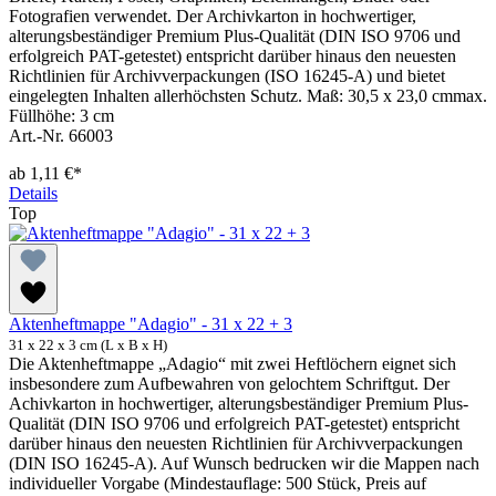
Fotografien verwendet. Der Archivkarton in hochwertiger,
alterungsbeständiger Premium Plus-Qualität (DIN ISO 9706 und
erfolgreich PAT-getestet) entspricht darüber hinaus den neuesten
Richtlinien für Archivverpackungen (ISO 16245-A) und bietet
eingelegten Inhalten allerhöchsten Schutz. Maß: 30,5 x 23,0 cmmax.
Füllhöhe: 3 cm
Art.-Nr. 66003
ab
1,11 €*
Details
Top
Aktenheftmappe "Adagio" - 31 x 22 + 3
31 x 22 x 3 cm (L x B x H)
Die Aktenheftmappe „Adagio“ mit zwei Heftlöchern eignet sich
insbesondere zum Aufbewahren von gelochtem Schriftgut. Der
Achivkarton in hochwertiger, alterungsbeständiger Premium Plus-
Qualität (DIN ISO 9706 und erfolgreich PAT-getestet) entspricht
darüber hinaus den neuesten Richtlinien für Archivverpackungen
(DIN ISO 16245-A). Auf Wunsch bedrucken wir die Mappen nach
individueller Vorgabe (Mindestauflage: 500 Stück, Preis auf