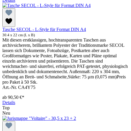
Details
Tasche SECOL - L-Style für Format DIN A4
30.4 x 22 cm (L x B)
Mit diesen erstklassigen, hochtransparenten Taschen aus
archivsicherem, brilliantem Polyester der Traditionsmarke SECOL
lassen sich Dokumente, Fotoabzüge, Postkarten aber auch
Großformatiges wie Poster, Plakate, Karten und Pläne optimal
einzeln archivieren und präsentieren. Die Taschen sind
weichmacher- und säurefrei, erfolgreich PAT-getestet, physiologisch
unbedenklich und dokumentenecht. Außenmaß: 220 x 304 mm,
Öffnung an Breit- und Schmalseite,Stärke: 75 μm (0,075 mm)Preis
pro Paket à 50 Stk.
Art.-Nr. CA4Y75
ab
90,50 €*
Details
Top
Neu