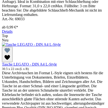
Anfrage). Ideal in Kombination mit einer Schlauchheftung oder
Heftzunge. Format: 31,0 x 22,0 cmMax. Füllhöhe: 3 cm Bitte
beachten Sie: Die abgebildete Schlauchheft-Mechanik ist nicht im
Lieferumfang enthalten.
Art.-Nr. 69033
ab
0,99 €*
Details
Top
Neu
Tasche LEGATO - DIN A4 L-Style
30.5 x 22 cm (L x B)
Diese Archivtaschen im Format L-Style eignen sich bestens für die
Unterbringung von Dokumenten, Briefen, Einzelblättern,
Urkunden, Handschriften, Bildern und Zeichnungen aller Art. Die
Tasche ist an einer Schmal- und einer Längsseite geöffnet. Die
Tasche ist an der unteren Schmalseite säurefrei verklebt. Die
Klebelasche befindet sich außen, sodass die Innenseite der Tasche
ausschließlich glatte Flächen ohne störende Kanten aufweist. Das
verwendete Archivpapier ist aus hochwertiger, alterungsbeständiger
Premium Plus-Qualität (DIN ISO 9706), säurefrei und basisch