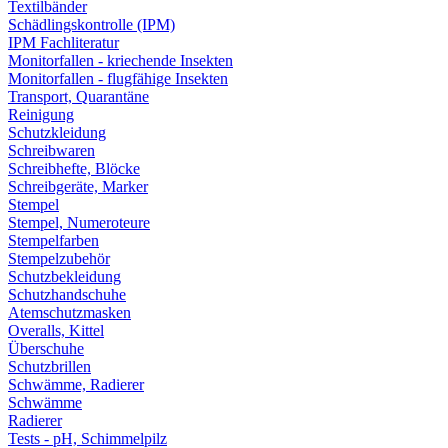
Textilbänder
Schädlingskontrolle (IPM)
IPM Fachliteratur
Monitorfallen - kriechende Insekten
Monitorfallen - flugfähige Insekten
Transport, Quarantäne
Reinigung
Schutzkleidung
Schreibwaren
Schreibhefte, Blöcke
Schreibgeräte, Marker
Stempel
Stempel, Numeroteure
Stempelfarben
Stempelzubehör
Schutzbekleidung
Schutzhandschuhe
Atemschutzmasken
Overalls, Kittel
Überschuhe
Schutzbrillen
Schwämme, Radierer
Schwämme
Radierer
Tests - pH, Schimmelpilz