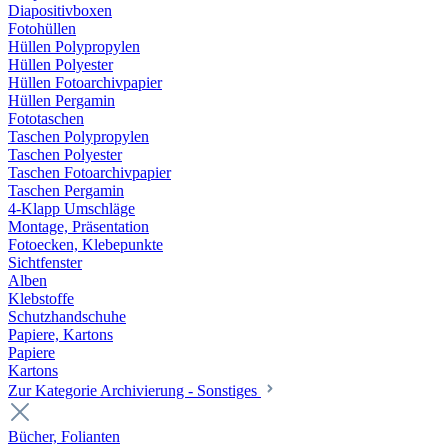
Diapositivboxen
Fotohüllen
Hüllen Polypropylen
Hüllen Polyester
Hüllen Fotoarchivpapier
Hüllen Pergamin
Fototaschen
Taschen Polypropylen
Taschen Polyester
Taschen Fotoarchivpapier
Taschen Pergamin
4-Klapp Umschläge
Montage, Präsentation
Fotoecken, Klebepunkte
Sichtfenster
Alben
Klebstoffe
Schutzhandschuhe
Papiere, Kartons
Papiere
Kartons
Zur Kategorie Archivierung - Sonstiges
Bücher, Folianten