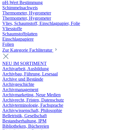
pH-Wert Bestimmung
Schimmelnachweis
Thermometer, Hygrometer
Thermometer, Hygrometer
Vlies, Schaumstoff, Einschlagpapier, Folie
Vliesstoffe
Schaumstoffplatten
Einschlagpapiere
Folien
Zur Kategorie Fachliteratur
NEU IM SORTIMENT
Archivarbeit, Ausbildung
Archivbau, Führung, Lesesaal
Archive und Bestände
Archivgeschichte
Archivmanagement
Archivmarketing, Neue Medien
Archivrecht, Fristen, Datenschutz
Archivterminologie, Fachsprache
Archivwissenschaft, Philosophie
Belletristik, Gesellschaft
Bestandserhaltung, IPM
Bibliotheken, Büchereien