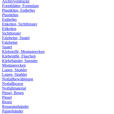
Archivvordrucke
Formblätter, Formulare
Plastiklips, Enthefter
Plastiklips
Enthefter
Etiketten, Sichtfenster
Etiketten
Sichtfenster
Falzbeine, Spatel
Falzbeine
Spatel
Klebstoffe, Montageecken
Klebestifte, Flaschen
Klebebänder, Spender
Montageecken
Lupen, Strahler
Lupen, Strahler
Notfallbewältigung
Notfallboxen
Notfallmaterial
Pinsel, Besen
Pinsel
Besen
Reparaturbänder
Papierbänder