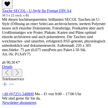
Tasche SECOL - U-Style für Format DIN A4
30.5 x 22 cm (L x B)
Mit diesen hochtransparenten, brillianten SECOL Taschen im U-
Style (Öffnung an einer Seite) aus archivsicherem, inertem Polyester
lassen sich einzelne Dokumente, Fotoabzüge, Postkarten aber auch
Großformatiges wie Poster, Plakate, Karten und Pläne optimal
einzeln archivieren und auch präsentieren. Die Taschen sind
weichmacher- und säurefrei, erfolgreich PAT-getestet, physiologisch
unbedenklich und dokumentenecht. Außenmaß: 220 x 305
mm,Stärke: 75 μm (0,075 mm)Preis pro Paket à 50 Stk.
Art.-Nr. P1A4Y75
ab
90,50 €*
Details
Telefonservice
+49 (0)7251-348800
Mo – Fr von 9:00 – 17:00 Uhr
Wir sind gerne für Sie da.
Newsletter abonnieren