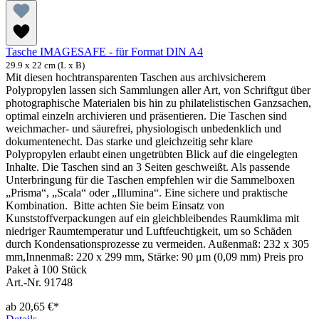
Tasche IMAGESAFE - für Format DIN A4
29.9 x 22 cm (L x B)
Mit diesen hochtransparenten Taschen aus archivsicherem
Polypropylen lassen sich Sammlungen aller Art, von Schriftgut über
photographische Materialen bis hin zu philatelistischen Ganzsachen,
optimal einzeln archivieren und präsentieren. Die Taschen sind
weichmacher- und säurefrei, physiologisch unbedenklich und
dokumentenecht. Das starke und gleichzeitig sehr klare
Polypropylen erlaubt einen ungetrübten Blick auf die eingelegten
Inhalte. Die Taschen sind an 3 Seiten geschweißt. Als passende
Unterbringung für die Taschen empfehlen wir die Sammelboxen
„Prisma“, „Scala“ oder „Illumina“. Eine sichere und praktische
Kombination. Bitte achten Sie beim Einsatz von
Kunststoffverpackungen auf ein gleichbleibendes Raumklima mit
niedriger Raumtemperatur und Luftfeuchtigkeit, um so Schäden
durch Kondensationsprozesse zu vermeiden. Außenmaß: 232 x 305
mm,Innenmaß: 220 x 299 mm, Stärke: 90 μm (0,09 mm) Preis pro
Paket à 100 Stück
Art.-Nr. 91748
ab
20,65 €*