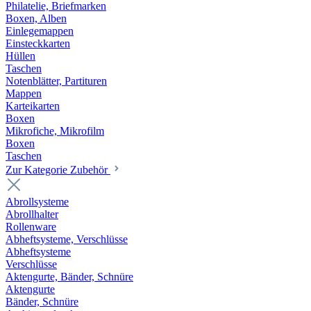
Philatelie, Briefmarken
Boxen, Alben
Einlegemappen
Einsteckkarten
Hüllen
Taschen
Notenblätter, Partituren
Mappen
Karteikarten
Boxen
Mikrofiche, Mikrofilm
Boxen
Taschen
Zur Kategorie Zubehör
Abrollsysteme
Abrollhalter
Rollenware
Abheftsysteme, Verschlüsse
Abheftsysteme
Verschlüsse
Aktengurte, Bänder, Schnüre
Aktengurte
Bänder, Schnüre