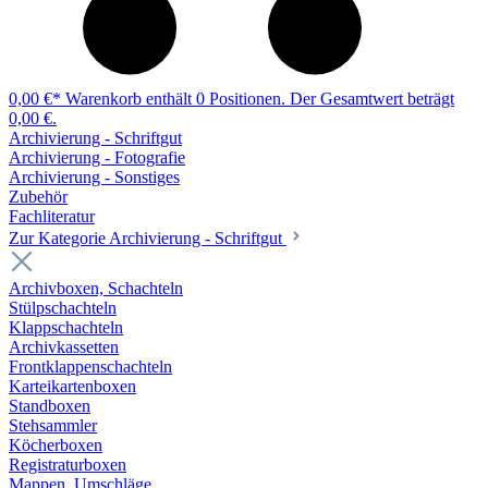
0,00 €*
Warenkorb enthält 0 Positionen. Der Gesamtwert beträgt
0,00 €.
Archivierung - Schriftgut
Archivierung - Fotografie
Archivierung - Sonstiges
Zubehör
Fachliteratur
Zur Kategorie Archivierung - Schriftgut
Archivboxen, Schachteln
Stülpschachteln
Klappschachteln
Archivkassetten
Frontklappenschachteln
Karteikartenboxen
Standboxen
Stehsammler
Köcherboxen
Registraturboxen
Mappen, Umschläge