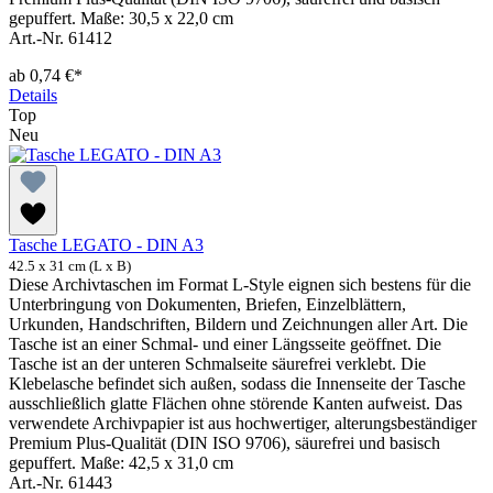
gepuffert. Maße: 30,5 x 22,0 cm
Art.-Nr. 61412
ab
0,74 €*
Details
Top
Neu
Tasche LEGATO - DIN A3
42.5 x 31 cm (L x B)
Diese Archivtaschen im Format L-Style eignen sich bestens für die
Unterbringung von Dokumenten, Briefen, Einzelblättern,
Urkunden, Handschriften, Bildern und Zeichnungen aller Art. Die
Tasche ist an einer Schmal- und einer Längsseite geöffnet. Die
Tasche ist an der unteren Schmalseite säurefrei verklebt. Die
Klebelasche befindet sich außen, sodass die Innenseite der Tasche
ausschließlich glatte Flächen ohne störende Kanten aufweist. Das
verwendete Archivpapier ist aus hochwertiger, alterungsbeständiger
Premium Plus-Qualität (DIN ISO 9706), säurefrei und basisch
gepuffert. Maße: 42,5 x 31,0 cm
Art.-Nr. 61443