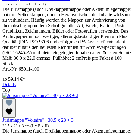
36 x 22 x 2 cm (L x B x H)
Die Jurismappe (auch Dreiklappenmappe oder Aktenumlegemappe)
hat drei Seitenklappen, um ein Herausrutschen der Inhalte wirksam
zu verhindern. Häufig werden die Mappen zur Archivierung von
thematisch gruppiertem Schriftgut aller Art, Briefe, Karten, Poster,
Graphiken, Zeichnungen, Bilder oder Fotografien verwendet. Das
Archivpapier in hochwertiger, alterungsbeständiger Premium Plus-
Qualität (DIN ISO 9706 und erfolgreich PAT-getestet) entspricht
darüber hinaus den neuesten Richtlinien für Archivverpackungen
(ISO 16245-A) und bietet eingelegten Inhalten allerhöchsten Schutz.
Maß: 36,0 x 22,0 cmmax. Füllhöhe: 2 cmPreis pro Paket à 100
Stück
Art.-Nr. 65011-100
ab
59,14 €*
Details
Top
Jurismappe "Voltaire" - 30,5 x 23 + 3
30.5 x 23 x 3 cm (L x B x H)
Die Jurismappe (auch Dreiklappenmappe oder Aktenumlegemappe)