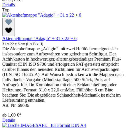
Details
Top
Aktenheftmappe "Adagio" + 31 x 22 + 6
31 x 22 x 6 cm (L x B x H)
Die Aktenheftmappe „Adagio“ mit zwei Heftlöchern eignet sich
insbesondere zum Aufbewahren von gelochtem Schriftgut. Der
Achivkarton in hochwertiger, alterungsbeständiger Premium Plus-
Qualität (DIN ISO 9706 und erfolgreich PAT-getestet) entspricht
darüber hinaus den neuesten Richtlinien für Archivverpackungen
(DIN ISO 16245-A). Auf Wunsch bedrucken wir die Mappen nach
individueller Vorgabe (Mindestauflage: 500 Stück, Preis auf
Anfrage). Ideal in Kombination mit einer Schlauchheftung oder
Heftzunge. Format: 31,0 x 22,0 cmMax. Füllhöhe: 6 cm Bitte
beachten Sie: Die abgebildete Schlauchheft-Mechanik ist nicht im
Lieferumfang enthalten.
Art.-Nr. 69036
ab
1,00 €*
Details