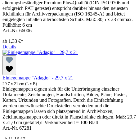
alterungsbeständiger Premium Plus-Qualität (DIN ISO 9706 und
erfolgreich PAT-getestet) entspricht darüber hinaus den neuesten
Richtlinien für Archivverpackungen (ISO 16245-A) und bietet
eingelegten Inhalten allerhöchsten Schutz. Maß: 30,5 x 23 cmmax.
Füllhöhe: 6 cm
Art.-Nr. 66006
ab
1,33 €*
Details
Einlegemappe "Adagio" - 29,7 x 21
29.7 x 21 cm (L x B)
Einlegemappen eignen sich für die Unterbringung einzelner
Dokumente, Zeichnungen, Handschriften, Bilder, Pläne, Poster,
Karten, Urkunden und Fotografien. Durch die Einfachfaltung
werden unerwünschte Druckstellen vermieden und die
Einlegemappen lassen sich platzsparend in Archivboxen,
Zeichnungsmappen oder direkt in Planschränke einlegen. Maß: 29,7
x 21,0 cm (gefaltet)1 Verkaufseinheit = 100 Blatt
Art.-Nr. 67281
ab
11,19 €*