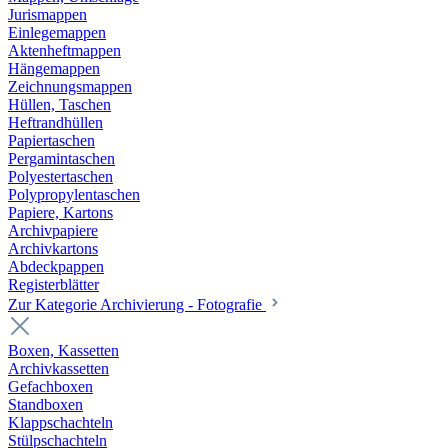
Jurismappen
Einlegemappen
Aktenheftmappen
Hängemappen
Zeichnungsmappen
Hüllen, Taschen
Heftrandhüllen
Papiertaschen
Pergamintaschen
Polyestertaschen
Polypropylentaschen
Papiere, Kartons
Archivpapiere
Archivkartons
Abdeckpappen
Registerblätter
Zur Kategorie Archivierung - Fotografie
Boxen, Kassetten
Archivkassetten
Gefachboxen
Standboxen
Klappschachteln
Stülpschachteln