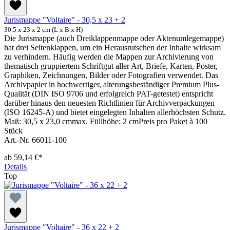
Jurismappe "Voltaire" - 30,5 x 23 + 2
30.5 x 23 x 2 cm (L x B x H)
Die Jurismappe (auch Dreiklappenmappe oder Aktenumlegemappe)
hat drei Seitenklappen, um ein Herausrutschen der Inhalte wirksam
zu verhindern. Häufig werden die Mappen zur Archivierung von
thematisch gruppiertem Schriftgut aller Art, Briefe, Karten, Poster,
Graphiken, Zeichnungen, Bilder oder Fotografien verwendet. Das
Archivpapier in hochwertiger, alterungsbeständiger Premium Plus-
Qualität (DIN ISO 9706 und erfolgreich PAT-getestet) entspricht
darüber hinaus den neuesten Richtlinien für Archivverpackungen
(ISO 16245-A) und bietet eingelegten Inhalten allerhöchsten Schutz.
Maß: 30,5 x 23,0 cmmax. Füllhöhe: 2 cmPreis pro Paket à 100
Stück
Art.-Nr. 66011-100
ab
59,14 €*
Details
Top
Jurismappe "Voltaire" - 36 x 22 + 2