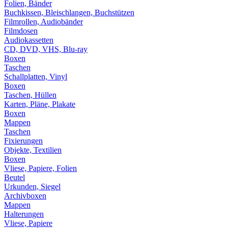
Folien, Bänder
Buchkissen, Bleischlangen, Buchstützen
Filmrollen, Audiobänder
Filmdosen
Audiokassetten
CD, DVD, VHS, Blu-ray
Boxen
Taschen
Schallplatten, Vinyl
Boxen
Taschen, Hüllen
Karten, Pläne, Plakate
Boxen
Mappen
Taschen
Fixierungen
Objekte, Textilien
Boxen
Vliese, Papiere, Folien
Beutel
Urkunden, Siegel
Archivboxen
Mappen
Halterungen
Vliese, Papiere