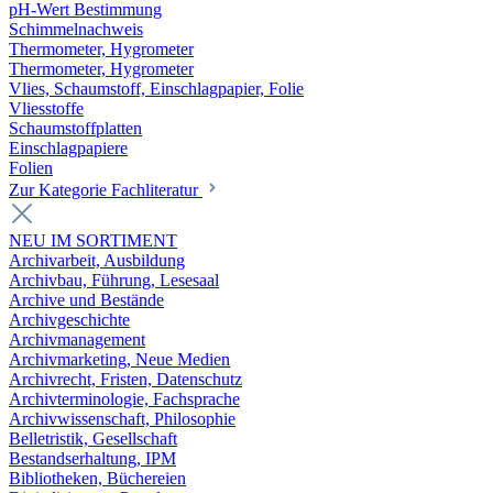
pH-Wert Bestimmung
Schimmelnachweis
Thermometer, Hygrometer
Thermometer, Hygrometer
Vlies, Schaumstoff, Einschlagpapier, Folie
Vliesstoffe
Schaumstoffplatten
Einschlagpapiere
Folien
Zur Kategorie Fachliteratur
NEU IM SORTIMENT
Archivarbeit, Ausbildung
Archivbau, Führung, Lesesaal
Archive und Bestände
Archivgeschichte
Archivmanagement
Archivmarketing, Neue Medien
Archivrecht, Fristen, Datenschutz
Archivterminologie, Fachsprache
Archivwissenschaft, Philosophie
Belletristik, Gesellschaft
Bestandserhaltung, IPM
Bibliotheken, Büchereien