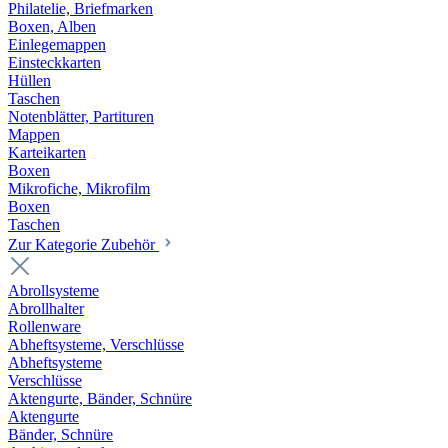
Philatelie, Briefmarken
Boxen, Alben
Einlegemappen
Einsteckkarten
Hüllen
Taschen
Notenblätter, Partituren
Mappen
Karteikarten
Boxen
Mikrofiche, Mikrofilm
Boxen
Taschen
Zur Kategorie Zubehör
Abrollsysteme
Abrollhalter
Rollenware
Abheftsysteme, Verschlüsse
Abheftsysteme
Verschlüsse
Aktengurte, Bänder, Schnüre
Aktengurte
Bänder, Schnüre