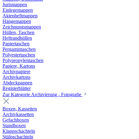
Jurismappen
Einlegemappen
Aktenheftmappen
Hängemappen
Zeichnungsmappen
Hüllen, Taschen
Heftrandhüllen
Papiertaschen
Pergamintaschen
Polyestertaschen
Polypropylentaschen
Papiere, Kartons
Archivpapiere
Archivkartons
Abdeckpappen
Registerblätter
Zur Kategorie Archivierung - Fotografie
Boxen, Kassetten
Archivkassetten
Gefachboxen
Standboxen
Klappschachteln
Stülpschachteln