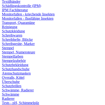
Textilbänder
Schädlingskontrolle (IPM)
IPM Fachliteratur
Monitorfallen - kriechende Insekten
Monitorfallen - flugfähige Insekten
Transport, Quarantäne
Reinigung
Schutzkleidung
Schreibwaren
Schreibhefte, Blöcke
Schreibgeräte, Marker
Stempel
Stempel, Numeroteure
Stempelfarben
Stempelzubehör
Schutzbekleidung
Schutzhandschuhe
Atemschutzmasken
Overalls, Kittel
Überschuhe
Schutzbrillen
Schwämme, Radierer
Schwämme
Radierer
Tests - pH, Schimmelpilz