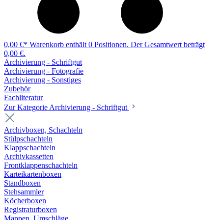
0,00 €*
Warenkorb enthält 0 Positionen. Der Gesamtwert beträgt
0,00 €.
Archivierung - Schriftgut
Archivierung - Fotografie
Archivierung - Sonstiges
Zubehör
Fachliteratur
Zur Kategorie Archivierung - Schriftgut
Archivboxen, Schachteln
Stülpschachteln
Klappschachteln
Archivkassetten
Frontklappenschachteln
Karteikartenboxen
Standboxen
Stehsammler
Köcherboxen
Registraturboxen
Mappen, Umschläge