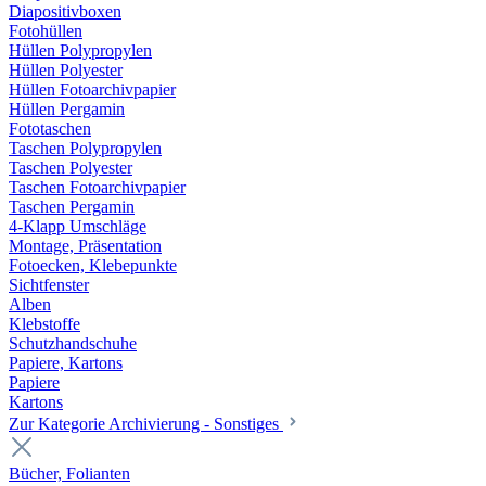
Diapositivboxen
Fotohüllen
Hüllen Polypropylen
Hüllen Polyester
Hüllen Fotoarchivpapier
Hüllen Pergamin
Fototaschen
Taschen Polypropylen
Taschen Polyester
Taschen Fotoarchivpapier
Taschen Pergamin
4-Klapp Umschläge
Montage, Präsentation
Fotoecken, Klebepunkte
Sichtfenster
Alben
Klebstoffe
Schutzhandschuhe
Papiere, Kartons
Papiere
Kartons
Zur Kategorie Archivierung - Sonstiges
Bücher, Folianten