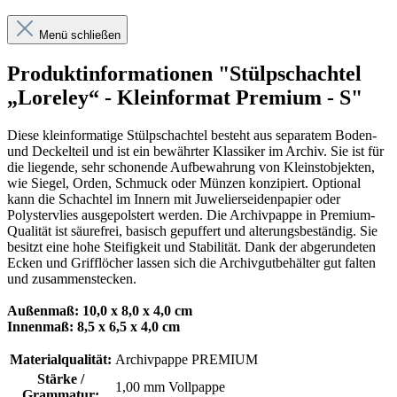
Menü schließen
Produktinformationen "Stülpschachtel
„Loreley“ - Kleinformat Premium - S"
Diese kleinformatige Stülpschachtel besteht aus separatem Boden-
und Deckelteil und ist ein bewährter Klassiker im Archiv. Sie ist für
die liegende, sehr schonende Aufbewahrung von Kleinstobjekten,
wie Siegel, Orden, Schmuck oder Münzen konzipiert. Optional
kann die Schachtel im Innern mit Juwelierseidenpapier oder
Polystervlies ausgepolstert werden. Die Archivpappe in Premium-
Qualität ist säurefrei, basisch gepuffert und alterungsbeständig. Sie
besitzt eine hohe Steifigkeit und Stabilität. Dank der abgerundeten
Ecken und Grifflöcher lassen sich die Archivgutbehälter gut falten
und zusammenstecken.
Außenmaß: 10,0 x 8,0 x 4,0 cm
Innenmaß: 8,5 x 6,5 x 4,0 cm
Materialqualität:
Archivpappe PREMIUM
Stärke /
1,00 mm Vollpappe
Grammatur: