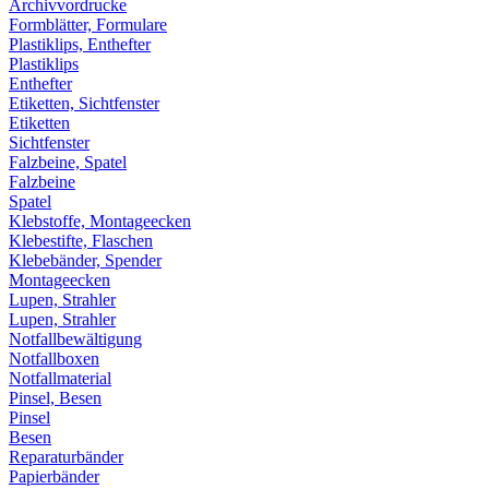
Archivvordrucke
Formblätter, Formulare
Plastiklips, Enthefter
Plastiklips
Enthefter
Etiketten, Sichtfenster
Etiketten
Sichtfenster
Falzbeine, Spatel
Falzbeine
Spatel
Klebstoffe, Montageecken
Klebestifte, Flaschen
Klebebänder, Spender
Montageecken
Lupen, Strahler
Lupen, Strahler
Notfallbewältigung
Notfallboxen
Notfallmaterial
Pinsel, Besen
Pinsel
Besen
Reparaturbänder
Papierbänder