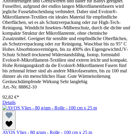
Anforderungen und Grenzwerten und daher für Babys geeignet.
Fusselfrei, aufgrund der endlos langen Mikrofilamentfasern wird
jegliche Fusselabscheidung verhindert. Daher sind Evolon®-
Mikrofilament-Textilien ein ideales Material für empfindliche
Oberflächen, sei es als Schutzverpackung oder zur High-Tech-
Reinigung. Winddicht Insekten-/Milbenschutz, durch die dichte und
kompakte Struktur der Mikrofilamente, ohne chemische
Zusatzmittel. Geeignet für sensible und empfindliche Oberflächen,
als Schutzverpackung oder zur Reinigung. Waschbar bis zu 95° C
Hohes Absorbtionsvermögen, bis zu 400% des EigengewichtsUV-
Schutz Schnell trocknend Widerstandsfähig, Isotop, formstabil
Evolon®-Mikrofilament-Textilien sind extrem leicht und kompakt.
Hohe Reinigungskraft da die Evolon®-Mikrofilament Fasern fünf
bis zehnmal feiner sind als andere Mikrofaserarten, bis zu 100 mal
dünner als ein menschliches Haar. Gute Wärmeisolierung
Geräuschdämpfende Wirkung Sehr langlebig
Art.-Nr. 88862-10
92,82 €*
Details
AVOS Vlies - 80 g/qm - Rolle - 100 cm x 25 m