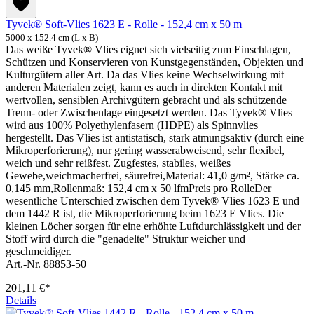
Tyvek® Soft-Vlies 1623 E - Rolle - 152,4 cm x 50 m
5000 x 152.4 cm (L x B)
Das weiße Tyvek® Vlies eignet sich vielseitig zum Einschlagen,
Schützen und Konservieren von Kunstgegenständen, Objekten und
Kulturgütern aller Art. Da das Vlies keine Wechselwirkung mit
anderen Materialen zeigt, kann es auch in direkten Kontakt mit
wertvollen, sensiblen Archivgütern gebracht und als schützende
Trenn- oder Zwischenlage eingesetzt werden. Das Tyvek® Vlies
wird aus 100% Polyethylenfasern (HDPE) als Spinnvlies
hergestellt. Das Vlies ist antistatisch, stark atmungsaktiv (durch eine
Mikroperforierung), nur gering wasserabweisend, sehr flexibel,
weich und sehr reißfest. Zugfestes, stabiles, weißes
Gewebe,weichmacherfrei, säurefrei,Material: 41,0 g/m², Stärke ca.
0,145 mm,Rollenmaß: 152,4 cm x 50 lfmPreis pro RolleDer
wesentliche Unterschied zwischen dem Tyvek® Vlies 1623 E und
dem 1442 R ist, die Mikroperforierung beim 1623 E Vlies. Die
kleinen Löcher sorgen für eine erhöhte Luftdurchlässigkeit und der
Stoff wird durch die "genadelte" Struktur weicher und
geschmeidiger.
Art.-Nr. 88853-50
201,11 €*
Details