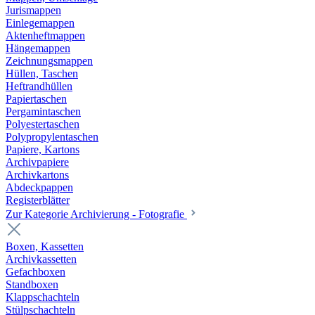
Jurismappen
Einlegemappen
Aktenheftmappen
Hängemappen
Zeichnungsmappen
Hüllen, Taschen
Heftrandhüllen
Papiertaschen
Pergamintaschen
Polyestertaschen
Polypropylentaschen
Papiere, Kartons
Archivpapiere
Archivkartons
Abdeckpappen
Registerblätter
Zur Kategorie Archivierung - Fotografie
Boxen, Kassetten
Archivkassetten
Gefachboxen
Standboxen
Klappschachteln
Stülpschachteln