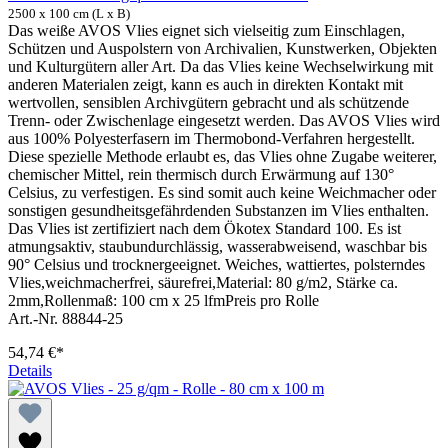
2500 x 100 cm (L x B)
Das weiße AVOS Vlies eignet sich vielseitig zum Einschlagen,
Schützen und Auspolstern von Archivalien, Kunstwerken, Objekten
und Kulturgütern aller Art. Da das Vlies keine Wechselwirkung mit
anderen Materialen zeigt, kann es auch in direkten Kontakt mit
wertvollen, sensiblen Archivgütern gebracht und als schützende
Trenn- oder Zwischenlage eingesetzt werden. Das AVOS Vlies wird
aus 100% Polyesterfasern im Thermobond-Verfahren hergestellt.
Diese spezielle Methode erlaubt es, das Vlies ohne Zugabe weiterer,
chemischer Mittel, rein thermisch durch Erwärmung auf 130°
Celsius, zu verfestigen. Es sind somit auch keine Weichmacher oder
sonstigen gesundheitsgefährdenden Substanzen im Vlies enthalten.
Das Vlies ist zertifiziert nach dem Ökotex Standard 100. Es ist
atmungsaktiv, staubundurchlässig, wasserabweisend, waschbar bis
90° Celsius und trocknergeeignet. Weiches, wattiertes, polsterndes
Vlies,weichmacherfrei, säurefrei,Material: 80 g/m2, Stärke ca.
2mm,Rollenmaß: 100 cm x 25 lfmPreis pro Rolle
Art.-Nr. 88844-25
54,74 €*
Details