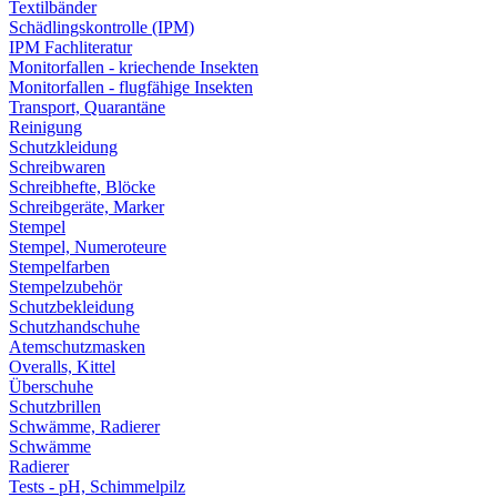
Textilbänder
Schädlingskontrolle (IPM)
IPM Fachliteratur
Monitorfallen - kriechende Insekten
Monitorfallen - flugfähige Insekten
Transport, Quarantäne
Reinigung
Schutzkleidung
Schreibwaren
Schreibhefte, Blöcke
Schreibgeräte, Marker
Stempel
Stempel, Numeroteure
Stempelfarben
Stempelzubehör
Schutzbekleidung
Schutzhandschuhe
Atemschutzmasken
Overalls, Kittel
Überschuhe
Schutzbrillen
Schwämme, Radierer
Schwämme
Radierer
Tests - pH, Schimmelpilz