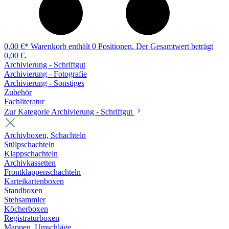
0,00 €*
Warenkorb enthält 0 Positionen. Der Gesamtwert beträgt
0,00 €.
Archivierung - Schriftgut
Archivierung - Fotografie
Archivierung - Sonstiges
Zubehör
Fachliteratur
Zur Kategorie Archivierung - Schriftgut
Archivboxen, Schachteln
Stülpschachteln
Klappschachteln
Archivkassetten
Frontklappenschachteln
Karteikartenboxen
Standboxen
Stehsammler
Köcherboxen
Registraturboxen
Mappen, Umschläge