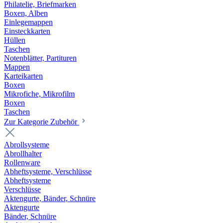
Philatelie, Briefmarken
Boxen, Alben
Einlegemappen
Einsteckkarten
Hüllen
Taschen
Notenblätter, Partituren
Mappen
Karteikarten
Boxen
Mikrofiche, Mikrofilm
Boxen
Taschen
Zur Kategorie Zubehör
Abrollsysteme
Abrollhalter
Rollenware
Abheftsysteme, Verschlüsse
Abheftsysteme
Verschlüsse
Aktengurte, Bänder, Schnüre
Aktengurte
Bänder, Schnüre