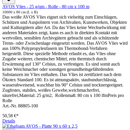
AVOS Vlies - 25 g/qm - Rolle - 80 cm x 100 m
10000 x 80 cm (L x B)
Das weiße AVOS Vlies eignet sich vielseitig zum Einschlagen,
Schützen und Auspolstern von Archivalien, Kunstwerken, Objekten
und Kulturgütern aller Art. Da das Vlies keine Wechselwirkung mit
anderen Materialen zeigt, kann es auch in direkten Kontakt mit
wertvollen, sensiblen Archivgütern gebracht und als schützende
Trenn- oder Zwischenlage eingesetzt werden. Das AVOS Vlies wird
aus 100% Polypropylenfasern im Thermobond-Verfahren
hergestellt. Diese spezielle Methode erlaubt es, das Vlies ohne
Zugabe weiterer, chemischer Mittel, rein thermisch durch
Erwärmung auf 130° Celsius, zu verfestigen. Es sind somit auch
keine Weichmacher oder sonstigen gesundheitsgefährdenden
Substanzen im Vlies enthalten. Das Vlies ist zertifiziert nach dem
Ökotex Standard 100. Es ist atmungsaktiv, staubundurchlässig,
wasserabweisend, waschbar bis 90° Celsius und trocknergeeignet.
Zugfestes, stabiles, weißes Gewebe,weichmacherfrei,
säurefrei,Material: 25 g/m2, Rollenmaß: 80 cm x 100 lfmPreis pro
Rolle
Art.-Nr. 88805-100
50,58 €*
Details