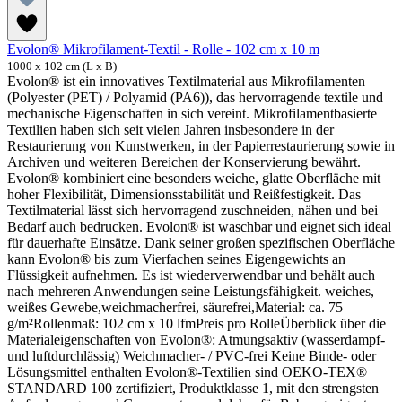
Evolon® Mikrofilament-Textil - Rolle - 102 cm x 10 m
1000 x 102 cm (L x B)
Evolon® ist ein innovatives Textilmaterial aus Mikrofilamenten
(Polyester (PET) / Polyamid (PA6)), das hervorragende textile und
mechanische Eigenschaften in sich vereint. Mikrofilamentbasierte
Textilien haben sich seit vielen Jahren insbesondere in der
Restaurierung von Kunstwerken, in der Papierrestaurierung sowie in
Archiven und weiteren Bereichen der Konservierung bewährt.
Evolon® kombiniert eine besonders weiche, glatte Oberfläche mit
hoher Flexibilität, Dimensionsstabilität und Reißfestigkeit. Das
Textilmaterial lässt sich hervorragend zuschneiden, nähen und bei
Bedarf auch bedrucken. Evolon® ist waschbar und eignet sich ideal
für dauerhafte Einsätze. Dank seiner großen spezifischen Oberfläche
kann Evolon® bis zum Vierfachen seines Eigengewichts an
Flüssigkeit aufnehmen. Es ist wiederverwendbar und behält auch
nach mehreren Anwendungen seine Leistungsfähigkeit. weiches,
weißes Gewebe,weichmacherfrei, säurefrei,Material: ca. 75
g/m²Rollenmaß: 102 cm x 10 lfmPreis pro RolleÜberblick über die
Materialeigenschaften von Evolon®: Atmungsaktiv (wasserdampf-
und luftdurchlässig) Weichmacher- / PVC-frei Keine Binde- oder
Lösungsmittel enthalten Evolon®-Textilien sind OEKO-TEX®
STANDARD 100 zertifiziert, Produktklasse 1, mit den strengsten