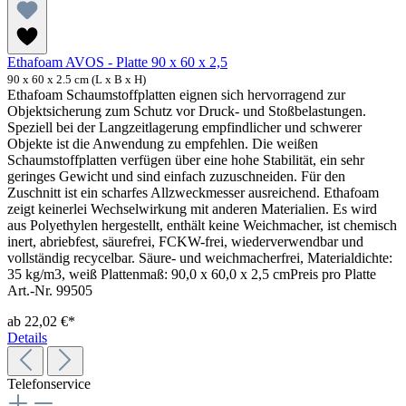
Ethafoam AVOS - Platte 90 x 60 x 2,5
90 x 60 x 2.5 cm (L x B x H)
Ethafoam Schaumstoffplatten eignen sich hervorragend zur
Objektsicherung zum Schutz vor Druck- und Stoßbelastungen.
Speziell bei der Langzeitlagerung empfindlicher und schwerer
Objekte ist die Anwendung zu empfehlen. Die weißen
Schaumstoffplatten verfügen über eine hohe Stabilität, ein sehr
geringes Gewicht und sind einfach zuzuschneiden. Für den
Zuschnitt ist ein scharfes Allzweckmesser ausreichend. Ethafoam
zeigt keinerlei Wechselwirkung mit anderen Materialien. Es wird
aus Polyethylen hergestellt, enthält keine Weichmacher, ist chemisch
inert, abriebfest, säurefrei, FCKW-frei, wiederverwendbar und
vollständig recycelbar. Säure- und weichmacherfrei, Materialdichte:
35 kg/m3, weiß Plattenmaß: 90,0 x 60,0 x 2,5 cmPreis pro Platte
Art.-Nr. 99505
ab
22,02 €*
Details
Telefonservice