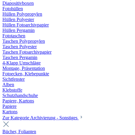
Diapositivboxen
Fotohüllen
Hüllen Polypropylen
Hüllen Polyester
Hüllen Fotoarchivpapier
Hüllen Pergamin
Fototaschen
Taschen Polypropylen
Taschen Polyester
Taschen Fotoarchivpapier
Taschen Pergamin
4-Klapp Umschläge
Montage, Präsentation
Fotoecken, Klebepunkte
Sichtfenster
Alben
Klebstoffe
Schutzhandschuhe
Papiere, Kartons
Papiere
Kartons
Zur Kategorie Archivierung - Sonstiges
Bücher, Folianten