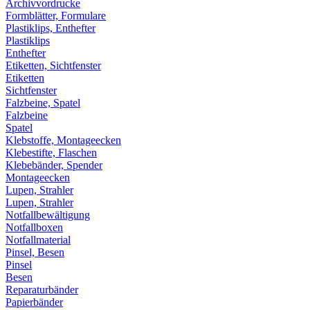
Archivvordrucke
Formblätter, Formulare
Plastiklips, Enthefter
Plastiklips
Enthefter
Etiketten, Sichtfenster
Etiketten
Sichtfenster
Falzbeine, Spatel
Falzbeine
Spatel
Klebstoffe, Montageecken
Klebestifte, Flaschen
Klebebänder, Spender
Montageecken
Lupen, Strahler
Lupen, Strahler
Notfallbewältigung
Notfallboxen
Notfallmaterial
Pinsel, Besen
Pinsel
Besen
Reparaturbänder
Papierbänder