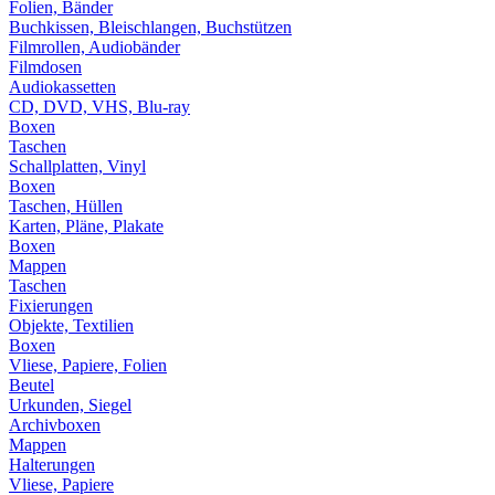
Folien, Bänder
Buchkissen, Bleischlangen, Buchstützen
Filmrollen, Audiobänder
Filmdosen
Audiokassetten
CD, DVD, VHS, Blu-ray
Boxen
Taschen
Schallplatten, Vinyl
Boxen
Taschen, Hüllen
Karten, Pläne, Plakate
Boxen
Mappen
Taschen
Fixierungen
Objekte, Textilien
Boxen
Vliese, Papiere, Folien
Beutel
Urkunden, Siegel
Archivboxen
Mappen
Halterungen
Vliese, Papiere