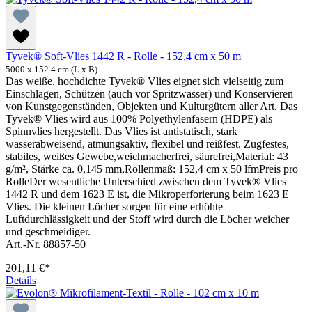
Tyvek® Soft-Vlies 1442 R - Rolle - 152,4 cm x 50 m
5000 x 152.4 cm (L x B)
Das weiße, hochdichte Tyvek® Vlies eignet sich vielseitig zum
Einschlagen, Schützen (auch vor Spritzwasser) und Konservieren
von Kunstgegenständen, Objekten und Kulturgütern aller Art. Das
Tyvek® Vlies wird aus 100% Polyethylenfasern (HDPE) als
Spinnvlies hergestellt. Das Vlies ist antistatisch, stark
wasserabweisend, atmungsaktiv, flexibel und reißfest. Zugfestes,
stabiles, weißes Gewebe,weichmacherfrei, säurefrei,Material: 43
g/m², Stärke ca. 0,145 mm,Rollenmaß: 152,4 cm x 50 lfmPreis pro
RolleDer wesentliche Unterschied zwischen dem Tyvek® Vlies
1442 R und dem 1623 E ist, die Mikroperforierung beim 1623 E
Vlies. Die kleinen Löcher sorgen für eine erhöhte
Luftdurchlässigkeit und der Stoff wird durch die Löcher weicher
und geschmeidiger.
Art.-Nr. 88857-50
201,11 €*
Details