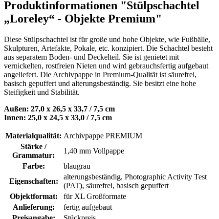
Produktinformationen "Stülpschachtel
„Loreley“ - Objekte Premium"
Diese Stülpschachtel ist für große und hohe Objekte, wie Fußbälle,
Skulpturen, Artefakte, Pokale, etc. konzipiert. Die Schachtel besteht
aus separatem Boden- und Deckelteil. Sie ist genietet mit
vernickelten, rostfreien Nieten und wird gebrauchsfertig aufgebaut
angeliefert. Die Archivpappe in Premium-Qualität ist säurefrei,
basisch gepuffert und alterungsbeständig. Sie besitzt eine hohe
Steifigkeit und Stabilität.
Außen: 27,0 x 26,5 x 33,7 / 7,5 cm
Innen: 25,0 x 24,5 x 33,0 / 7,5 cm
Materialqualität:
Archivpappe PREMIUM
Stärke /
1,40 mm Vollpappe
Grammatur:
Farbe:
blaugrau
alterungsbeständig
, Photographic Activity Test
Eigenschaften:
(PAT)
, säurefrei, basisch gepuffert
Objektformat:
für XL Großformate
Anlieferung:
fertig aufgebaut
Preisangabe:
Stückpreis