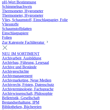
pH-Wert Bestimmung
Schimmelnachweis
Thermometer, Hygrometer
Thermometer, Hygrometer
Vlies, Schaumstoff, Einschlagpapier, Folie
Vliesstoffe
Schaumstoffplatten
Einschlagpapiere
Folien
Zur Kategorie Fachliteratur
NEU IM SORTIMENT
Archivarbeit, Ausbildung
Archivbau, Führung, Lesesaal
Archive und Bestände
Archivgeschichte
Archivmanagement
Archivmarketing, Neue Medien
Archivrecht, Fristen, Datenschutz
Archivterminologie, Fachsprache
Archivwissenschaft, Philosophie
Belletristik, Gesellschaft
Bestandserhaltung, IPM
Bibliotheken, Büchereien