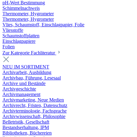
pH-Wert Bestimmung
Schimmelnachweis
Thermometer, Hygrometer
Thermometer, Hygrometer
Vlies, Schaumstoff, Einschlagpapier, Folie
Vliesstoffe
Schaumstoffplatten
Einschlagpapiere
Folien
Zur Kategorie Fachliteratur
NEU IM SORTIMENT
Archivarbeit, Ausbildung
Archivbau, Führung, Lesesaal
Archive und Bestände
Archivgeschichte
Archivmanagement
Archivmarketing, Neue Medien
Archivrecht, Fristen, Datenschutz
Archivterminologie, Fachsprache
Archivwissenschaft, Philosophie
Belletristik, Gesellschaft
Bestandserhaltung, IPM
Bibliotheken, Büchereien