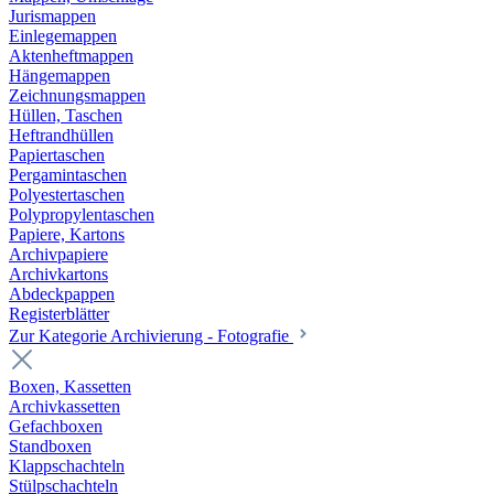
Jurismappen
Einlegemappen
Aktenheftmappen
Hängemappen
Zeichnungsmappen
Hüllen, Taschen
Heftrandhüllen
Papiertaschen
Pergamintaschen
Polyestertaschen
Polypropylentaschen
Papiere, Kartons
Archivpapiere
Archivkartons
Abdeckpappen
Registerblätter
Zur Kategorie Archivierung - Fotografie
Boxen, Kassetten
Archivkassetten
Gefachboxen
Standboxen
Klappschachteln
Stülpschachteln