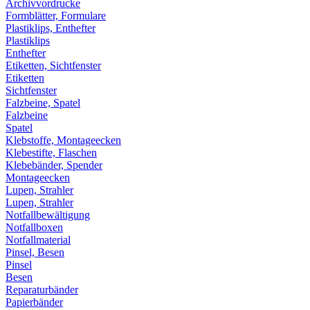
Archivvordrucke
Formblätter, Formulare
Plastiklips, Enthefter
Plastiklips
Enthefter
Etiketten, Sichtfenster
Etiketten
Sichtfenster
Falzbeine, Spatel
Falzbeine
Spatel
Klebstoffe, Montageecken
Klebestifte, Flaschen
Klebebänder, Spender
Montageecken
Lupen, Strahler
Lupen, Strahler
Notfallbewältigung
Notfallboxen
Notfallmaterial
Pinsel, Besen
Pinsel
Besen
Reparaturbänder
Papierbänder