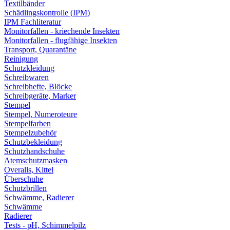
Textilbänder
Schädlingskontrolle (IPM)
IPM Fachliteratur
Monitorfallen - kriechende Insekten
Monitorfallen - flugfähige Insekten
Transport, Quarantäne
Reinigung
Schutzkleidung
Schreibwaren
Schreibhefte, Blöcke
Schreibgeräte, Marker
Stempel
Stempel, Numeroteure
Stempelfarben
Stempelzubehör
Schutzbekleidung
Schutzhandschuhe
Atemschutzmasken
Overalls, Kittel
Überschuhe
Schutzbrillen
Schwämme, Radierer
Schwämme
Radierer
Tests - pH, Schimmelpilz