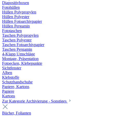
Diapositivboxen
Fotohüllen
Hüllen Polypropylen
Hüllen Polyester
Hüllen Fotoarchivpapier
Hüllen Pergamin
Fototaschen
Taschen Polypropylen
Taschen Polyester
Taschen Fotoarchivpapier
Taschen Pergamin
4-Klapp Umschläge
Montage, Präsentation
Fotoecken, Klebepunkte
Sichtfenster
Alben
Klebstoffe
Schutzhandschuhe
Papiere, Kartons
Papiere
Kartons
Zur Kategorie Archivierung - Sonstiges
Bücher, Folianten