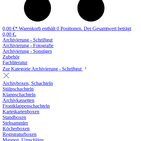
0,00 €*
Warenkorb enthält 0 Positionen. Der Gesamtwert beträgt
0,00 €.
Archivierung - Schriftgut
Archivierung - Fotografie
Archivierung - Sonstiges
Zubehör
Fachliteratur
Zur Kategorie Archivierung - Schriftgut
Archivboxen, Schachteln
Stülpschachteln
Klappschachteln
Archivkassetten
Frontklappenschachteln
Karteikartenboxen
Standboxen
Stehsammler
Köcherboxen
Registraturboxen
Mappen, Umschläge