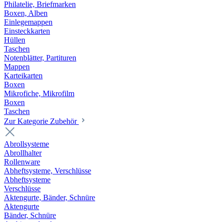
Philatelie, Briefmarken
Boxen, Alben
Einlegemappen
Einsteckkarten
Hüllen
Taschen
Notenblätter, Partituren
Mappen
Karteikarten
Boxen
Mikrofiche, Mikrofilm
Boxen
Taschen
Zur Kategorie Zubehör
Abrollsysteme
Abrollhalter
Rollenware
Abheftsysteme, Verschlüsse
Abheftsysteme
Verschlüsse
Aktengurte, Bänder, Schnüre
Aktengurte
Bänder, Schnüre