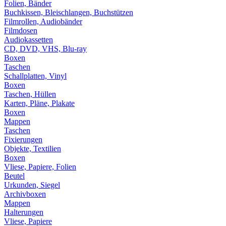
Folien, Bänder
Buchkissen, Bleischlangen, Buchstützen
Filmrollen, Audiobänder
Filmdosen
Audiokassetten
CD, DVD, VHS, Blu-ray
Boxen
Taschen
Schallplatten, Vinyl
Boxen
Taschen, Hüllen
Karten, Pläne, Plakate
Boxen
Mappen
Taschen
Fixierungen
Objekte, Textilien
Boxen
Vliese, Papiere, Folien
Beutel
Urkunden, Siegel
Archivboxen
Mappen
Halterungen
Vliese, Papiere