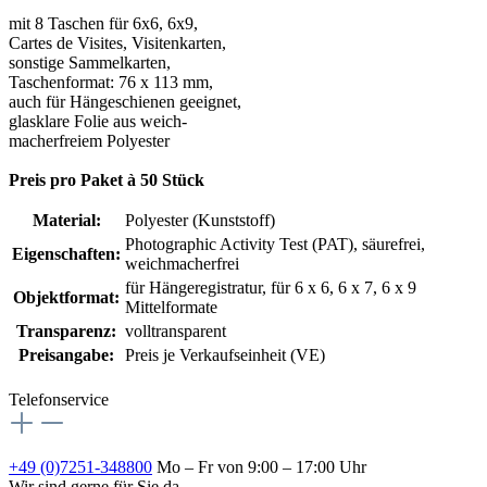
mit 8 Taschen für 6x6, 6x9,
Cartes de Visites, Visitenkarten,
sonstige Sammelkarten,
Taschenformat: 76 x 113 mm,
auch für Hängeschienen geeignet,
glasklare Folie aus weich-
macherfreiem Polyester
Preis pro Paket à 50 Stück
Material:
Polyester (Kunststoff)
Photographic Activity Test (PAT)
, säurefrei,
Eigenschaften:
weichmacherfrei
für Hängeregistratur
, für 6 x 6, 6 x 7, 6 x 9
Objektformat:
Mittelformate
Transparenz:
volltransparent
Preisangabe:
Preis je Verkaufseinheit (VE)
Telefonservice
+49 (0)7251-348800
Mo – Fr von 9:00 – 17:00 Uhr
Wir sind gerne für Sie da.