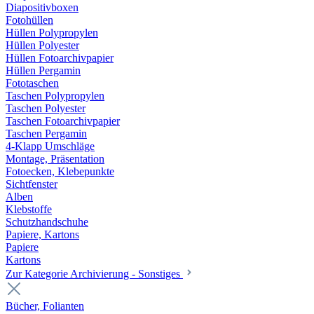
Diapositivboxen
Fotohüllen
Hüllen Polypropylen
Hüllen Polyester
Hüllen Fotoarchivpapier
Hüllen Pergamin
Fototaschen
Taschen Polypropylen
Taschen Polyester
Taschen Fotoarchivpapier
Taschen Pergamin
4-Klapp Umschläge
Montage, Präsentation
Fotoecken, Klebepunkte
Sichtfenster
Alben
Klebstoffe
Schutzhandschuhe
Papiere, Kartons
Papiere
Kartons
Zur Kategorie Archivierung - Sonstiges
Bücher, Folianten