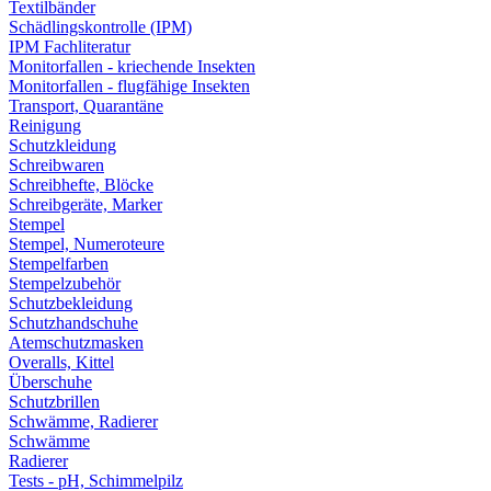
Textilbänder
Schädlingskontrolle (IPM)
IPM Fachliteratur
Monitorfallen - kriechende Insekten
Monitorfallen - flugfähige Insekten
Transport, Quarantäne
Reinigung
Schutzkleidung
Schreibwaren
Schreibhefte, Blöcke
Schreibgeräte, Marker
Stempel
Stempel, Numeroteure
Stempelfarben
Stempelzubehör
Schutzbekleidung
Schutzhandschuhe
Atemschutzmasken
Overalls, Kittel
Überschuhe
Schutzbrillen
Schwämme, Radierer
Schwämme
Radierer
Tests - pH, Schimmelpilz