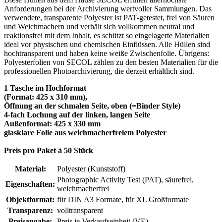
Anforderungen bei der Archivierung wertvoller Sammlungen. Das
verwendete, transparente Polyester ist PAT-getestet, frei von Säuren
und Weichmachern und verhält sich vollkommen neutral und
reaktionsfrei mit dem Inhalt, es schützt so eingelagerte Materialien
ideal vor physischen und chemischen Einflüssen. Alle Hüllen sind
hochtransparent und haben keine weiße Zwischenfolie. Übrigens:
Polyesterfolien von SECOL zählen zu den besten Materialien für die
professionellen Photoarchivierung, die derzeit erhältlich sind.
1 Tasche im Hochformat
(Format: 425 x 310 mm),
Öffnung an der schmalen Seite, oben (=Binder Style)
4-fach Lochung auf der linken, langen Seite
Außenformat: 425 x 330 mm
glasklare Folie aus weichmacherfreiem Polyester
Preis pro Paket à 50 Stück
Material:
Polyester (Kunststoff)
Photographic Activity Test (PAT)
, säurefrei,
Eigenschaften:
weichmacherfrei
Objektformat:
für DIN A3 Formate
, für XL Großformate
Transparenz:
volltransparent
Preisangabe:
Preis je Verkaufseinheit (VE)