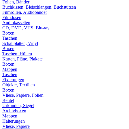
Folien, Bänder
Buchkissen, Bleischlangen, Buchstützen
Filmrollen, Audiobänder
Filmdosen
Audiokassetten
CD, DVD, VHS, Blu-ray
Boxen
Taschen
Schallplatten, Vinyl
Boxen
Taschen, Hüllen
Karten, Pläne, Plakate
Boxen
Mappen
Taschen
Fixierungen
Objekte, Textilien
Boxen
Vliese, Papiere, Folien
Beutel
Urkunden, Siegel
Archivboxen
Mappen
Halterungen
Vliese, Papiere