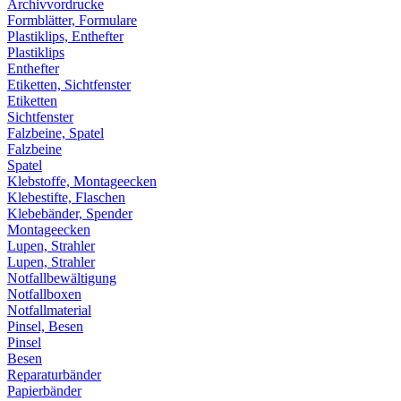
Archivvordrucke
Formblätter, Formulare
Plastiklips, Enthefter
Plastiklips
Enthefter
Etiketten, Sichtfenster
Etiketten
Sichtfenster
Falzbeine, Spatel
Falzbeine
Spatel
Klebstoffe, Montageecken
Klebestifte, Flaschen
Klebebänder, Spender
Montageecken
Lupen, Strahler
Lupen, Strahler
Notfallbewältigung
Notfallboxen
Notfallmaterial
Pinsel, Besen
Pinsel
Besen
Reparaturbänder
Papierbänder