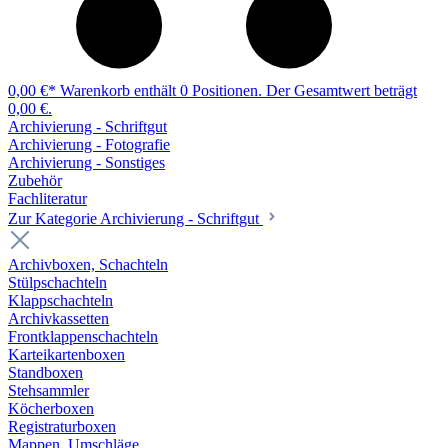
0,00 €*
Warenkorb enthält 0 Positionen. Der Gesamtwert beträgt
0,00 €.
Archivierung - Schriftgut
Archivierung - Fotografie
Archivierung - Sonstiges
Zubehör
Fachliteratur
Zur Kategorie Archivierung - Schriftgut
Archivboxen, Schachteln
Stülpschachteln
Klappschachteln
Archivkassetten
Frontklappenschachteln
Karteikartenboxen
Standboxen
Stehsammler
Köcherboxen
Registraturboxen
Mappen, Umschläge