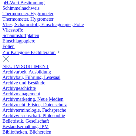
pH-Wert Bestimmung
Schimmelnachweis
Thermometer, Hygrometer
Thermometer, Hygrometer
Vlies, Schaumstoff, Einschlagpapier, Folie
Vliesstoffe
Schaumstoffplatten
Einschlagpapiere
Folien
Zur Kategorie Fachliteratur
NEU IM SORTIMENT
Archivarbeit, Ausbildung
Archivbau, Führung, Lesesaal
Archive und Bestände
Archivgeschichte
Archivmanagement
Archivmarketing, Neue Medien
Archivrecht, Fristen, Datenschutz
Archivterminologie, Fachsprache
Archivwissenschaft, Philosophie
Belletristik, Gesellschaft
Bestandserhaltung, IPM
Bibliotheken, Büchereien