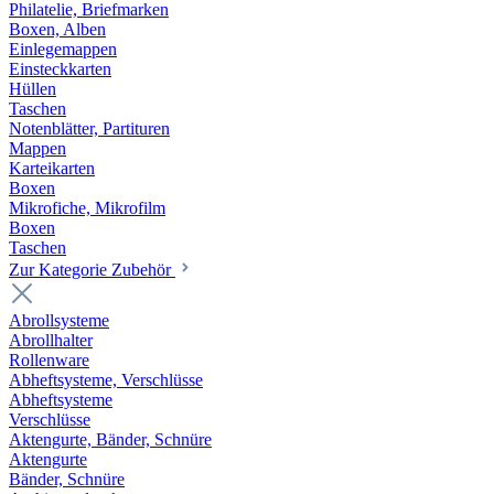
Philatelie, Briefmarken
Boxen, Alben
Einlegemappen
Einsteckkarten
Hüllen
Taschen
Notenblätter, Partituren
Mappen
Karteikarten
Boxen
Mikrofiche, Mikrofilm
Boxen
Taschen
Zur Kategorie Zubehör
Abrollsysteme
Abrollhalter
Rollenware
Abheftsysteme, Verschlüsse
Abheftsysteme
Verschlüsse
Aktengurte, Bänder, Schnüre
Aktengurte
Bänder, Schnüre