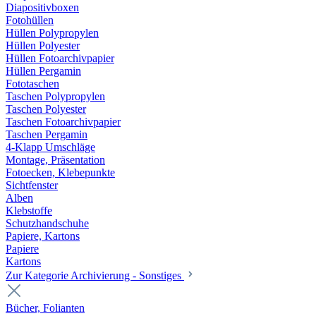
Diapositivboxen
Fotohüllen
Hüllen Polypropylen
Hüllen Polyester
Hüllen Fotoarchivpapier
Hüllen Pergamin
Fototaschen
Taschen Polypropylen
Taschen Polyester
Taschen Fotoarchivpapier
Taschen Pergamin
4-Klapp Umschläge
Montage, Präsentation
Fotoecken, Klebepunkte
Sichtfenster
Alben
Klebstoffe
Schutzhandschuhe
Papiere, Kartons
Papiere
Kartons
Zur Kategorie Archivierung - Sonstiges
Bücher, Folianten