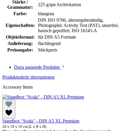
Stärke /
225 g/qm Archivkarton
Grammatur:
Farbe:
blaugrau
DIN ISO 9706
, alterungsbeständig
,
Eigenschaften:
Photographic Activity Test (PAT)
, säurefrei,
basisch gepuffert
, ISO 16245-A
Objektformat:
für DIN A5 Formate
Anlieferung:
flachliegend
Preisangabe:
Stückpreis
Dazu passende Produkte
Produktgalerie überspringen
Accessory Items
Standbox "Scala" - DIN A5 XL Premium
26 x 19 x 10 cm (L x B x H)