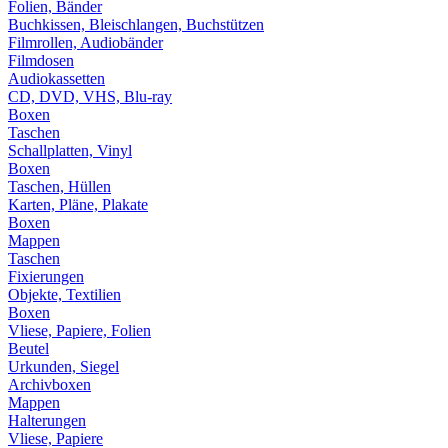
Folien, Bänder
Buchkissen, Bleischlangen, Buchstützen
Filmrollen, Audiobänder
Filmdosen
Audiokassetten
CD, DVD, VHS, Blu-ray
Boxen
Taschen
Schallplatten, Vinyl
Boxen
Taschen, Hüllen
Karten, Pläne, Plakate
Boxen
Mappen
Taschen
Fixierungen
Objekte, Textilien
Boxen
Vliese, Papiere, Folien
Beutel
Urkunden, Siegel
Archivboxen
Mappen
Halterungen
Vliese, Papiere