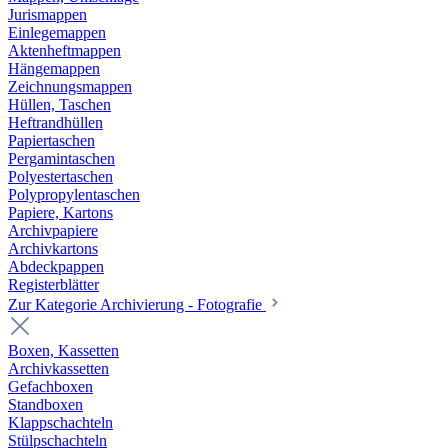
Jurismappen
Einlegemappen
Aktenheftmappen
Hängemappen
Zeichnungsmappen
Hüllen, Taschen
Heftrandhüllen
Papiertaschen
Pergamintaschen
Polyestertaschen
Polypropylentaschen
Papiere, Kartons
Archivpapiere
Archivkartons
Abdeckpappen
Registerblätter
Zur Kategorie Archivierung - Fotografie
Boxen, Kassetten
Archivkassetten
Gefachboxen
Standboxen
Klappschachteln
Stülpschachteln