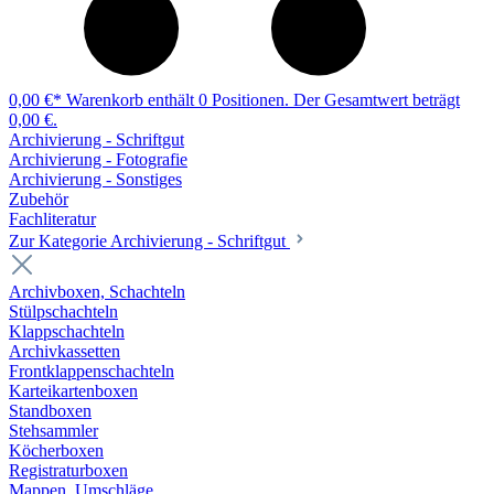
0,00 €*
Warenkorb enthält 0 Positionen. Der Gesamtwert beträgt
0,00 €.
Archivierung - Schriftgut
Archivierung - Fotografie
Archivierung - Sonstiges
Zubehör
Fachliteratur
Zur Kategorie Archivierung - Schriftgut
Archivboxen, Schachteln
Stülpschachteln
Klappschachteln
Archivkassetten
Frontklappenschachteln
Karteikartenboxen
Standboxen
Stehsammler
Köcherboxen
Registraturboxen
Mappen, Umschläge