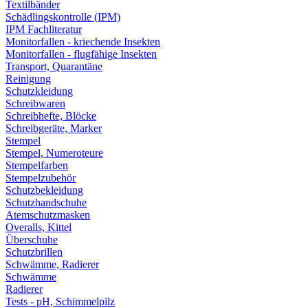
Textilbänder
Schädlingskontrolle (IPM)
IPM Fachliteratur
Monitorfallen - kriechende Insekten
Monitorfallen - flugfähige Insekten
Transport, Quarantäne
Reinigung
Schutzkleidung
Schreibwaren
Schreibhefte, Blöcke
Schreibgeräte, Marker
Stempel
Stempel, Numeroteure
Stempelfarben
Stempelzubehör
Schutzbekleidung
Schutzhandschuhe
Atemschutzmasken
Overalls, Kittel
Überschuhe
Schutzbrillen
Schwämme, Radierer
Schwämme
Radierer
Tests - pH, Schimmelpilz