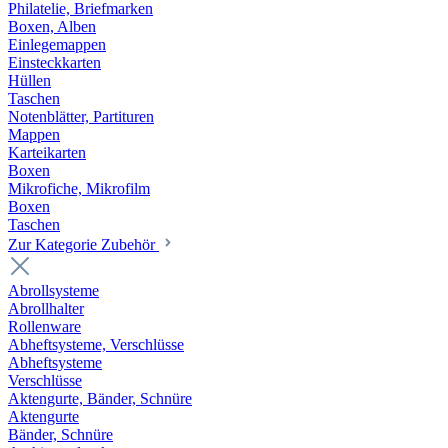
Philatelie, Briefmarken
Boxen, Alben
Einlegemappen
Einsteckkarten
Hüllen
Taschen
Notenblätter, Partituren
Mappen
Karteikarten
Boxen
Mikrofiche, Mikrofilm
Boxen
Taschen
Zur Kategorie Zubehör
Abrollsysteme
Abrollhalter
Rollenware
Abheftsysteme, Verschlüsse
Abheftsysteme
Verschlüsse
Aktengurte, Bänder, Schnüre
Aktengurte
Bänder, Schnüre