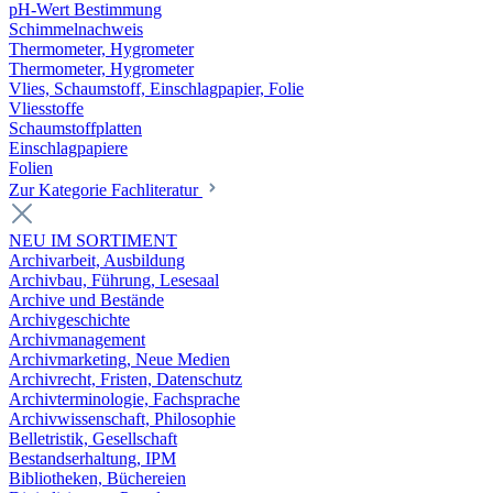
pH-Wert Bestimmung
Schimmelnachweis
Thermometer, Hygrometer
Thermometer, Hygrometer
Vlies, Schaumstoff, Einschlagpapier, Folie
Vliesstoffe
Schaumstoffplatten
Einschlagpapiere
Folien
Zur Kategorie Fachliteratur
NEU IM SORTIMENT
Archivarbeit, Ausbildung
Archivbau, Führung, Lesesaal
Archive und Bestände
Archivgeschichte
Archivmanagement
Archivmarketing, Neue Medien
Archivrecht, Fristen, Datenschutz
Archivterminologie, Fachsprache
Archivwissenschaft, Philosophie
Belletristik, Gesellschaft
Bestandserhaltung, IPM
Bibliotheken, Büchereien