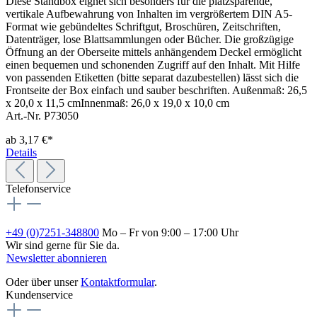
Diese Standbox eignet sich besonders für die platzsparende,
vertikale Aufbewahrung von Inhalten im vergrößertem DIN A5-
Format wie gebündeltes Schriftgut, Broschüren, Zeitschriften,
Datenträger, lose Blattsammlungen oder Bücher. Die großzügige
Öffnung an der Oberseite mittels anhängendem Deckel ermöglicht
einen bequemen und schonenden Zugriff auf den Inhalt. Mit Hilfe
von passenden Etiketten (bitte separat dazubestellen) lässt sich die
Frontseite der Box einfach und sauber beschriften. Außenmaß: 26,5
x 20,0 x 11,5 cmInnenmaß: 26,0 x 19,0 x 10,0 cm
Art.-Nr. P73050
ab
3,17 €*
Details
Telefonservice
+49 (0)7251-348800
Mo – Fr von 9:00 – 17:00 Uhr
Wir sind gerne für Sie da.
Newsletter abonnieren
Oder über unser
Kontaktformular
.
Kundenservice