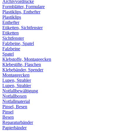
Archivvordrucke
Formblätter, Formulare
Plastiklips, Enthefter
Plastiklips
Enthefter
Etiketten, Sichtfenster
Etiketten
Sichtfenster
Falzbeine, Spatel
Falzbeine
Spatel
Klebstoffe, Montageecken
Klebestifte, Flaschen
Klebebänder, Spender
Montageecken
Lupen, Strahler
Lupen, Strahler
Notfallbewältigung
Notfallboxen
Notfallmaterial
Pinsel, Besen
Pinsel
Besen
Reparaturbänder
Papierbänder