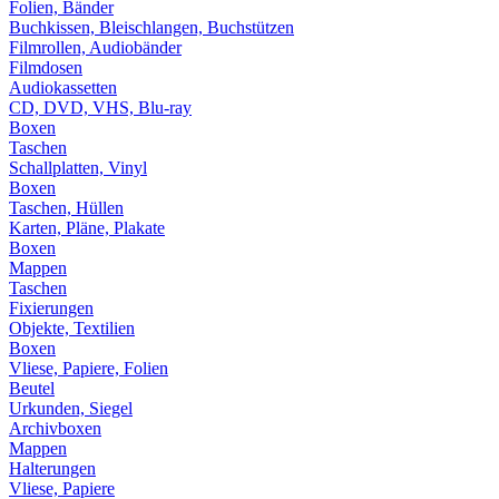
Folien, Bänder
Buchkissen, Bleischlangen, Buchstützen
Filmrollen, Audiobänder
Filmdosen
Audiokassetten
CD, DVD, VHS, Blu-ray
Boxen
Taschen
Schallplatten, Vinyl
Boxen
Taschen, Hüllen
Karten, Pläne, Plakate
Boxen
Mappen
Taschen
Fixierungen
Objekte, Textilien
Boxen
Vliese, Papiere, Folien
Beutel
Urkunden, Siegel
Archivboxen
Mappen
Halterungen
Vliese, Papiere