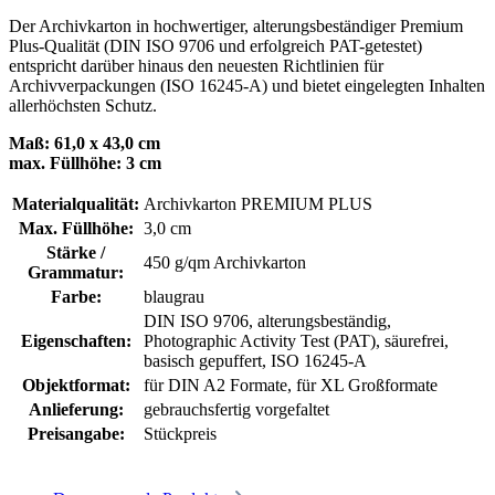
Der Archivkarton in hochwertiger, alterungsbeständiger Premium
Plus-Qualität (DIN ISO 9706 und erfolgreich PAT-getestet)
entspricht darüber hinaus den neuesten Richtlinien für
Archivverpackungen (ISO 16245-A) und bietet eingelegten Inhalten
allerhöchsten Schutz.
Maß: 61,0 x 43,0 cm
max. Füllhöhe: 3 cm
Materialqualität:
Archivkarton PREMIUM PLUS
Max. Füllhöhe:
3,0 cm
Stärke /
450 g/qm Archivkarton
Grammatur:
Farbe:
blaugrau
DIN ISO 9706
, alterungsbeständig
,
Eigenschaften:
Photographic Activity Test (PAT)
, säurefrei,
basisch gepuffert
, ISO 16245-A
Objektformat:
für DIN A2 Formate
, für XL Großformate
Anlieferung:
gebrauchsfertig vorgefaltet
Preisangabe:
Stückpreis