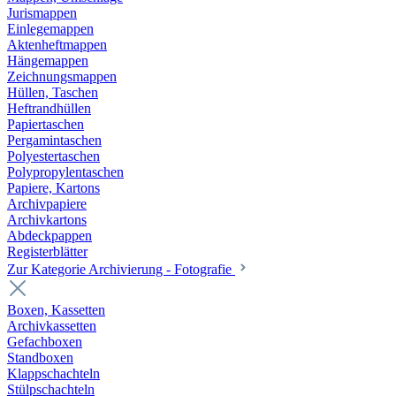
Jurismappen
Einlegemappen
Aktenheftmappen
Hängemappen
Zeichnungsmappen
Hüllen, Taschen
Heftrandhüllen
Papiertaschen
Pergamintaschen
Polyestertaschen
Polypropylentaschen
Papiere, Kartons
Archivpapiere
Archivkartons
Abdeckpappen
Registerblätter
Zur Kategorie Archivierung - Fotografie
Boxen, Kassetten
Archivkassetten
Gefachboxen
Standboxen
Klappschachteln
Stülpschachteln