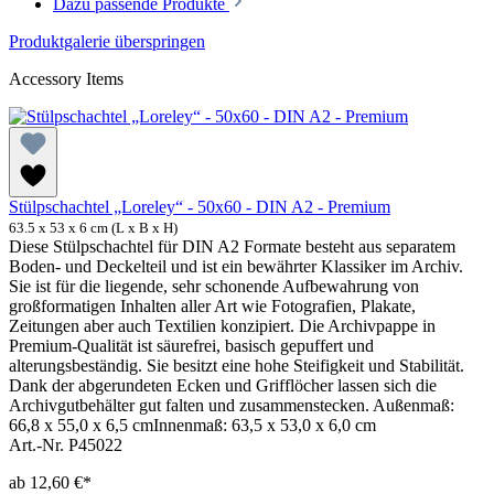
Dazu passende Produkte
Produktgalerie überspringen
Accessory Items
Stülpschachtel „Loreley“ - 50x60 - DIN A2 - Premium
63.5 x 53 x 6 cm (L x B x H)
Diese Stülpschachtel für DIN A2 Formate besteht aus separatem
Boden- und Deckelteil und ist ein bewährter Klassiker im Archiv.
Sie ist für die liegende, sehr schonende Aufbewahrung von
großformatigen Inhalten aller Art wie Fotografien, Plakate,
Zeitungen aber auch Textilien konzipiert. Die Archivpappe in
Premium-Qualität ist säurefrei, basisch gepuffert und
alterungsbeständig. Sie besitzt eine hohe Steifigkeit und Stabilität.
Dank der abgerundeten Ecken und Grifflöcher lassen sich die
Archivgutbehälter gut falten und zusammenstecken. Außenmaß:
66,8 x 55,0 x 6,5 cmInnenmaß: 63,5 x 53,0 x 6,0 cm
Art.-Nr. P45022
ab
12,60 €*