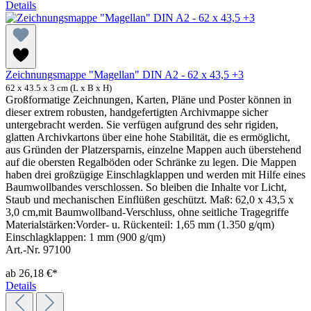
Details
Zeichnungsmappe "Magellan" DIN A2 - 62 x 43,5 +3
62 x 43.5 x 3 cm (L x B x H)
Großformatige Zeichnungen, Karten, Pläne und Poster können in
dieser extrem robusten, handgefertigten Archivmappe sicher
untergebracht werden. Sie verfügen aufgrund des sehr rigiden,
glatten Archivkartons über eine hohe Stabilität, die es ermöglicht,
aus Gründen der Platzersparnis, einzelne Mappen auch überstehend
auf die obersten Regalböden oder Schränke zu legen. Die Mappen
haben drei großzügige Einschlagklappen und werden mit Hilfe eines
Baumwollbandes verschlossen. So bleiben die Inhalte vor Licht,
Staub und mechanischen Einflüßen geschützt. Maß: 62,0 x 43,5 x
3,0 cm,mit Baumwollband-Verschluss, ohne seitliche Tragegriffe
Materialstärken:Vorder- u. Rückenteil: 1,65 mm (1.350 g/qm)
Einschlagklappen: 1 mm (900 g/qm)
Art.-Nr. 97100
ab
26,18 €*
Details