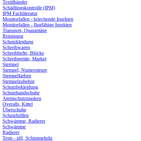
Textilbänder
Schädlingskontrolle (IPM)
IPM Fachliteratur
Monitorfallen - kriechende Insekten
Monitorfallen - flugfähige Insekten
Transport, Quarantäne
Reinigung
Schutzkleidung
Schreibwaren
Schreibhefte, Blöcke
Schreibgeräte, Marker
Stempel
Stempel, Numeroteure
Stempelfarben
Stempelzubehör
Schutzbekleidung
Schutzhandschuhe
Atemschutzmasken
Overalls, Kittel
Überschuhe
Schutzbrillen
Schwämme, Radierer
Schwämme
Radierer
Tests - pH, Schimmelpilz