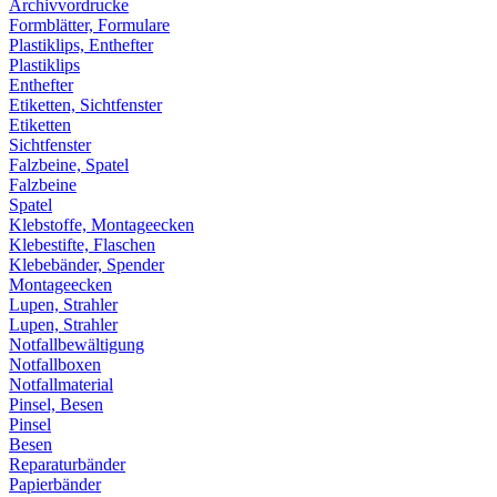
Archivvordrucke
Formblätter, Formulare
Plastiklips, Enthefter
Plastiklips
Enthefter
Etiketten, Sichtfenster
Etiketten
Sichtfenster
Falzbeine, Spatel
Falzbeine
Spatel
Klebstoffe, Montageecken
Klebestifte, Flaschen
Klebebänder, Spender
Montageecken
Lupen, Strahler
Lupen, Strahler
Notfallbewältigung
Notfallboxen
Notfallmaterial
Pinsel, Besen
Pinsel
Besen
Reparaturbänder
Papierbänder