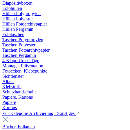
Diapositivboxen
Fotohüllen
Hüllen Polypropylen
Hüllen Polyester
Hüllen Fotoarchivpapier
Hüllen Pergamin
Fototaschen
Taschen Polypropylen
Taschen Polyester
Taschen Fotoarchivpapier
Taschen Pergamin
4-Klapp Umschläge
Montage, Präsentation
Fotoecken, Klebepunkte
Sichtfenster
Alben
Klebstoffe
Schutzhandschuhe
Papiere, Kartons
Papiere
Kartons
Zur Kategorie Archivierung - Sonstiges
Bücher, Folianten