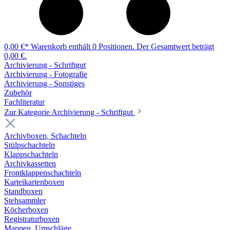
0,00 €*
Warenkorb enthält 0 Positionen. Der Gesamtwert beträgt
0,00 €.
Archivierung - Schriftgut
Archivierung - Fotografie
Archivierung - Sonstiges
Zubehör
Fachliteratur
Zur Kategorie Archivierung - Schriftgut
Archivboxen, Schachteln
Stülpschachteln
Klappschachteln
Archivkassetten
Frontklappenschachteln
Karteikartenboxen
Standboxen
Stehsammler
Köcherboxen
Registraturboxen
Mappen, Umschläge