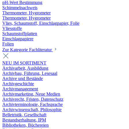
pH-Wert Bestimmung
Schimmelnachweis
Thermometer, Hygrometer
Thermometer, Hygrometer
Vlies, Schaumstoff, Einschlagpapier, Folie
Vliesstoffe
Schaumstoffplatten
Einschlagpapiere
Folien
Zur Kategorie Fachliteratur
NEU IM SORTIMENT
Archivarbeit, Ausbildung
Archivbau, Führung, Lesesaal
Archive und Bestände
Archivgeschichte
Archivmanagement
Archivmarketing, Neue Medien
Archivrecht, Fristen, Datenschutz
Archivterminologie, Fachsprache
Archivwissenschaft, Philosophie
Belletristik, Gesellschaft
Bestandserhaltung, IPM
Bibliotheken, Büchereien