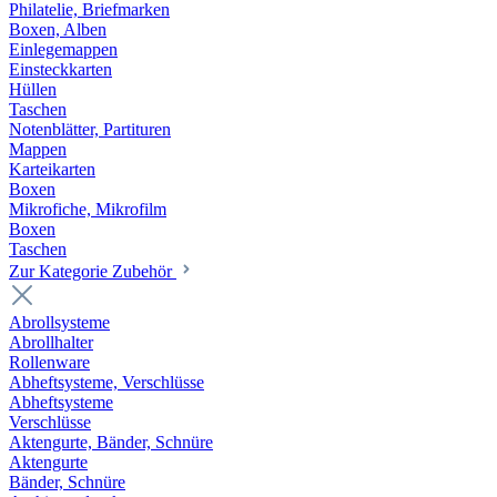
Philatelie, Briefmarken
Boxen, Alben
Einlegemappen
Einsteckkarten
Hüllen
Taschen
Notenblätter, Partituren
Mappen
Karteikarten
Boxen
Mikrofiche, Mikrofilm
Boxen
Taschen
Zur Kategorie Zubehör
Abrollsysteme
Abrollhalter
Rollenware
Abheftsysteme, Verschlüsse
Abheftsysteme
Verschlüsse
Aktengurte, Bänder, Schnüre
Aktengurte
Bänder, Schnüre