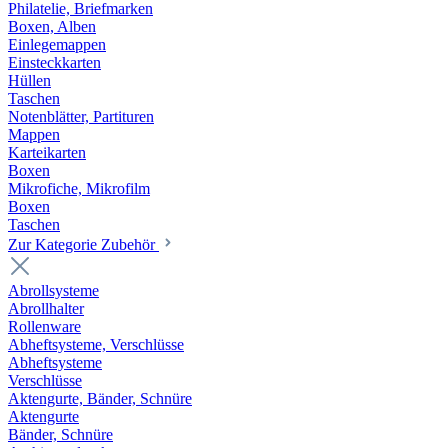
Philatelie, Briefmarken
Boxen, Alben
Einlegemappen
Einsteckkarten
Hüllen
Taschen
Notenblätter, Partituren
Mappen
Karteikarten
Boxen
Mikrofiche, Mikrofilm
Boxen
Taschen
Zur Kategorie Zubehör
Abrollsysteme
Abrollhalter
Rollenware
Abheftsysteme, Verschlüsse
Abheftsysteme
Verschlüsse
Aktengurte, Bänder, Schnüre
Aktengurte
Bänder, Schnüre