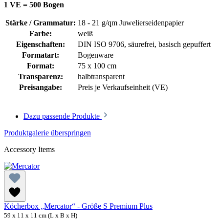
1 VE = 500 Bogen
Stärke / Grammatur:
18 - 21 g/qm Juwelierseidenpapier
Farbe:
weiß
Eigenschaften:
DIN ISO 9706
, säurefrei, basisch gepuffert
Formatart:
Bogenware
Format:
75 x 100 cm
Transparenz:
halbtransparent
Preisangabe:
Preis je Verkaufseinheit (VE)
Dazu passende Produkte
Produktgalerie überspringen
Accessory Items
Köcherbox „Mercator“ - Größe S Premium Plus
59 x 11 x 11 cm (L x B x H)