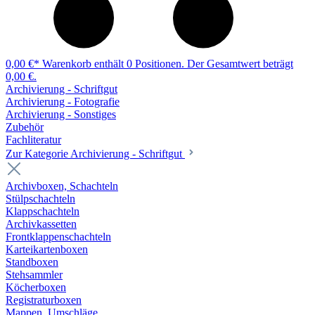
0,00 €*
Warenkorb enthält 0 Positionen. Der Gesamtwert beträgt
0,00 €.
Archivierung - Schriftgut
Archivierung - Fotografie
Archivierung - Sonstiges
Zubehör
Fachliteratur
Zur Kategorie Archivierung - Schriftgut
Archivboxen, Schachteln
Stülpschachteln
Klappschachteln
Archivkassetten
Frontklappenschachteln
Karteikartenboxen
Standboxen
Stehsammler
Köcherboxen
Registraturboxen
Mappen, Umschläge