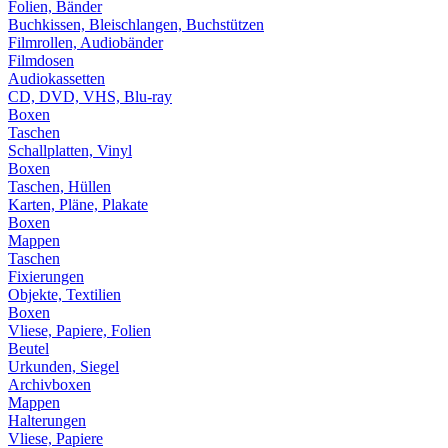
Folien, Bänder
Buchkissen, Bleischlangen, Buchstützen
Filmrollen, Audiobänder
Filmdosen
Audiokassetten
CD, DVD, VHS, Blu-ray
Boxen
Taschen
Schallplatten, Vinyl
Boxen
Taschen, Hüllen
Karten, Pläne, Plakate
Boxen
Mappen
Taschen
Fixierungen
Objekte, Textilien
Boxen
Vliese, Papiere, Folien
Beutel
Urkunden, Siegel
Archivboxen
Mappen
Halterungen
Vliese, Papiere