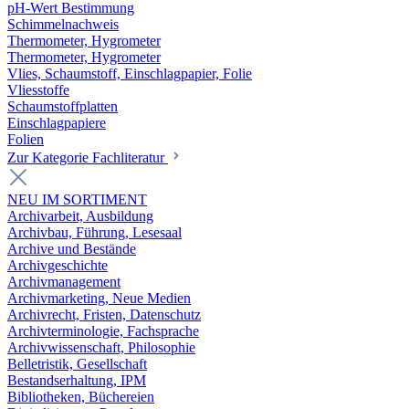
pH-Wert Bestimmung
Schimmelnachweis
Thermometer, Hygrometer
Thermometer, Hygrometer
Vlies, Schaumstoff, Einschlagpapier, Folie
Vliesstoffe
Schaumstoffplatten
Einschlagpapiere
Folien
Zur Kategorie Fachliteratur
NEU IM SORTIMENT
Archivarbeit, Ausbildung
Archivbau, Führung, Lesesaal
Archive und Bestände
Archivgeschichte
Archivmanagement
Archivmarketing, Neue Medien
Archivrecht, Fristen, Datenschutz
Archivterminologie, Fachsprache
Archivwissenschaft, Philosophie
Belletristik, Gesellschaft
Bestandserhaltung, IPM
Bibliotheken, Büchereien