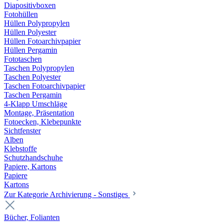
Diapositivboxen
Fotohüllen
Hüllen Polypropylen
Hüllen Polyester
Hüllen Fotoarchivpapier
Hüllen Pergamin
Fototaschen
Taschen Polypropylen
Taschen Polyester
Taschen Fotoarchivpapier
Taschen Pergamin
4-Klapp Umschläge
Montage, Präsentation
Fotoecken, Klebepunkte
Sichtfenster
Alben
Klebstoffe
Schutzhandschuhe
Papiere, Kartons
Papiere
Kartons
Zur Kategorie Archivierung - Sonstiges
Bücher, Folianten