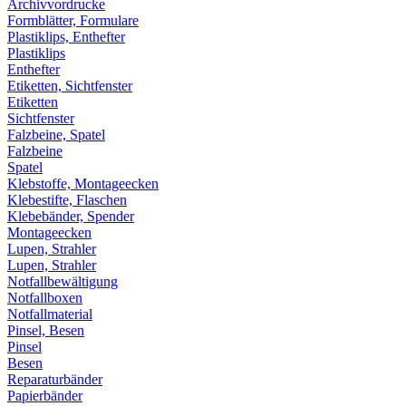
Archivvordrucke
Formblätter, Formulare
Plastiklips, Enthefter
Plastiklips
Enthefter
Etiketten, Sichtfenster
Etiketten
Sichtfenster
Falzbeine, Spatel
Falzbeine
Spatel
Klebstoffe, Montageecken
Klebestifte, Flaschen
Klebebänder, Spender
Montageecken
Lupen, Strahler
Lupen, Strahler
Notfallbewältigung
Notfallboxen
Notfallmaterial
Pinsel, Besen
Pinsel
Besen
Reparaturbänder
Papierbänder