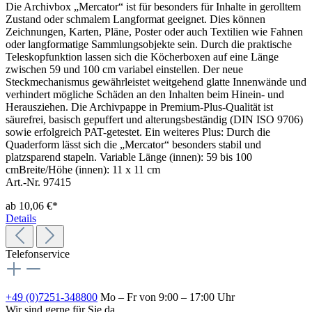
Die Archivbox „Mercator“ ist für besonders für Inhalte in gerolltem
Zustand oder schmalem Langformat geeignet. Dies können
Zeichnungen, Karten, Pläne, Poster oder auch Textilien wie Fahnen
oder langformatige Sammlungsobjekte sein. Durch die praktische
Teleskopfunktion lassen sich die Köcherboxen auf eine Länge
zwischen 59 und 100 cm variabel einstellen. Der neue
Steckmechanismus gewährleistet weitgehend glatte Innenwände und
verhindert mögliche Schäden an den Inhalten beim Hinein- und
Herausziehen. Die Archivpappe in Premium-Plus-Qualität ist
säurefrei, basisch gepuffert und alterungsbeständig (DIN ISO 9706)
sowie erfolgreich PAT-getestet. Ein weiteres Plus: Durch die
Quaderform lässt sich die „Mercator“ besonders stabil und
platzsparend stapeln. Variable Länge (innen): 59 bis 100
cmBreite/Höhe (innen): 11 x 11 cm
Art.-Nr. 97415
ab
10,06 €*
Details
Telefonservice
+49 (0)7251-348800
Mo – Fr von 9:00 – 17:00 Uhr
Wir sind gerne für Sie da.