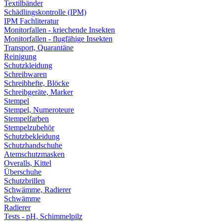
Textilbänder
Schädlingskontrolle (IPM)
IPM Fachliteratur
Monitorfallen - kriechende Insekten
Monitorfallen - flugfähige Insekten
Transport, Quarantäne
Reinigung
Schutzkleidung
Schreibwaren
Schreibhefte, Blöcke
Schreibgeräte, Marker
Stempel
Stempel, Numeroteure
Stempelfarben
Stempelzubehör
Schutzbekleidung
Schutzhandschuhe
Atemschutzmasken
Overalls, Kittel
Überschuhe
Schutzbrillen
Schwämme, Radierer
Schwämme
Radierer
Tests - pH, Schimmelpilz