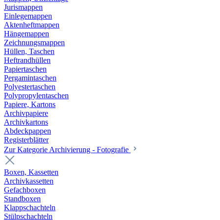
Jurismappen
Einlegemappen
Aktenheftmappen
Hängemappen
Zeichnungsmappen
Hüllen, Taschen
Heftrandhüllen
Papiertaschen
Pergamintaschen
Polyestertaschen
Polypropylentaschen
Papiere, Kartons
Archivpapiere
Archivkartons
Abdeckpappen
Registerblätter
Zur Kategorie Archivierung - Fotografie
Boxen, Kassetten
Archivkassetten
Gefachboxen
Standboxen
Klappschachteln
Stülpschachteln