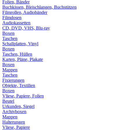
Folien, Bänder
Buchkissen, Bleischlangen, Buchstützen
Filmrollen, Audiobänder
Filmdosen
Audiokassetten
CD, DVD, VHS, Blu-ray
Boxen
Taschen
Schallplatten, Vinyl
Boxen
Taschen, Hüllen
Karten, Pläne, Plakate
Boxen
Mappen
Taschen
Fixierungen
Objekte, Textilien
Boxen
Vliese, Papiere, Folien
Beutel
Urkunden, Siegel
Archivboxen
Mappen
Halterungen
Vliese, Papiere