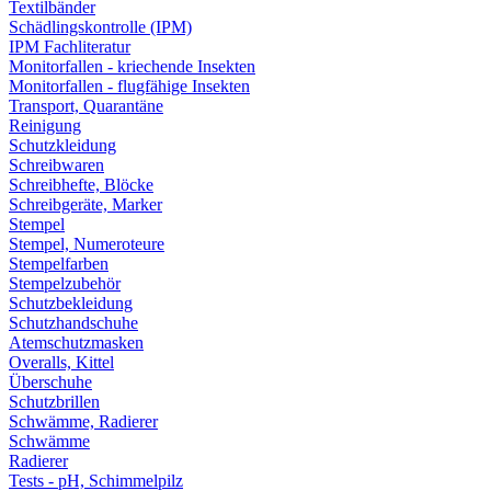
Textilbänder
Schädlingskontrolle (IPM)
IPM Fachliteratur
Monitorfallen - kriechende Insekten
Monitorfallen - flugfähige Insekten
Transport, Quarantäne
Reinigung
Schutzkleidung
Schreibwaren
Schreibhefte, Blöcke
Schreibgeräte, Marker
Stempel
Stempel, Numeroteure
Stempelfarben
Stempelzubehör
Schutzbekleidung
Schutzhandschuhe
Atemschutzmasken
Overalls, Kittel
Überschuhe
Schutzbrillen
Schwämme, Radierer
Schwämme
Radierer
Tests - pH, Schimmelpilz