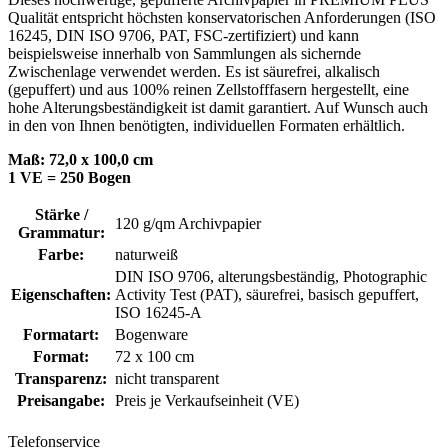
Qualität entspricht höchsten konservatorischen Anforderungen (ISO
16245, DIN ISO 9706, PAT, FSC-zertifiziert) und kann
beispielsweise innerhalb von Sammlungen als sichernde
Zwischenlage verwendet werden. Es ist säurefrei, alkalisch
(gepuffert) und aus 100% reinen Zellstofffasern hergestellt, eine
hohe Alterungsbeständigkeit ist damit garantiert. Auf Wunsch auch
in den von Ihnen benötigten, individuellen Formaten erhältlich.
Maß: 72,0 x 100,0 cm
1 VE = 250 Bogen
Stärke /
120 g/qm Archivpapier
Grammatur:
Farbe:
naturweiß
DIN ISO 9706
, alterungsbeständig
, Photographic
Eigenschaften:
Activity Test (PAT)
, säurefrei, basisch gepuffert
,
ISO 16245-A
Formatart:
Bogenware
Format:
72 x 100 cm
Transparenz:
nicht transparent
Preisangabe:
Preis je Verkaufseinheit (VE)
Telefonservice