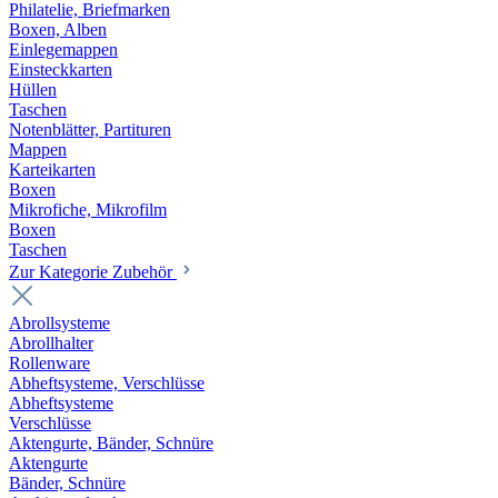
Philatelie, Briefmarken
Boxen, Alben
Einlegemappen
Einsteckkarten
Hüllen
Taschen
Notenblätter, Partituren
Mappen
Karteikarten
Boxen
Mikrofiche, Mikrofilm
Boxen
Taschen
Zur Kategorie Zubehör
Abrollsysteme
Abrollhalter
Rollenware
Abheftsysteme, Verschlüsse
Abheftsysteme
Verschlüsse
Aktengurte, Bänder, Schnüre
Aktengurte
Bänder, Schnüre