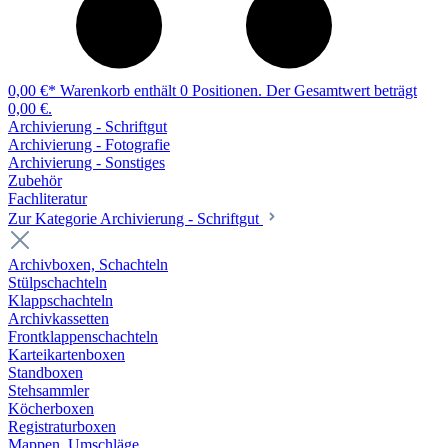
0,00 €*
Warenkorb enthält 0 Positionen. Der Gesamtwert beträgt
0,00 €.
Archivierung - Schriftgut
Archivierung - Fotografie
Archivierung - Sonstiges
Zubehör
Fachliteratur
Zur Kategorie Archivierung - Schriftgut
Archivboxen, Schachteln
Stülpschachteln
Klappschachteln
Archivkassetten
Frontklappenschachteln
Karteikartenboxen
Standboxen
Stehsammler
Köcherboxen
Registraturboxen
Mappen, Umschläge