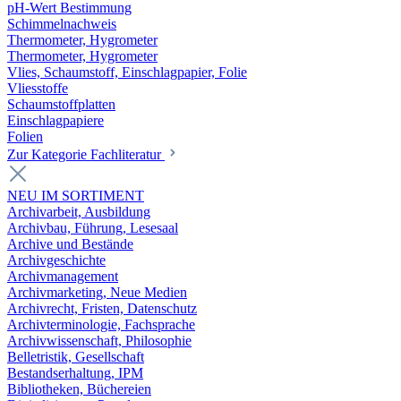
pH-Wert Bestimmung
Schimmelnachweis
Thermometer, Hygrometer
Thermometer, Hygrometer
Vlies, Schaumstoff, Einschlagpapier, Folie
Vliesstoffe
Schaumstoffplatten
Einschlagpapiere
Folien
Zur Kategorie Fachliteratur
NEU IM SORTIMENT
Archivarbeit, Ausbildung
Archivbau, Führung, Lesesaal
Archive und Bestände
Archivgeschichte
Archivmanagement
Archivmarketing, Neue Medien
Archivrecht, Fristen, Datenschutz
Archivterminologie, Fachsprache
Archivwissenschaft, Philosophie
Belletristik, Gesellschaft
Bestandserhaltung, IPM
Bibliotheken, Büchereien