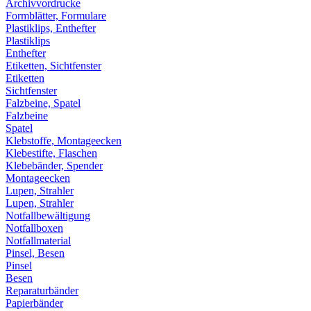
Archivvordrucke
Formblätter, Formulare
Plastiklips, Enthefter
Plastiklips
Enthefter
Etiketten, Sichtfenster
Etiketten
Sichtfenster
Falzbeine, Spatel
Falzbeine
Spatel
Klebstoffe, Montageecken
Klebestifte, Flaschen
Klebebänder, Spender
Montageecken
Lupen, Strahler
Lupen, Strahler
Notfallbewältigung
Notfallboxen
Notfallmaterial
Pinsel, Besen
Pinsel
Besen
Reparaturbänder
Papierbänder