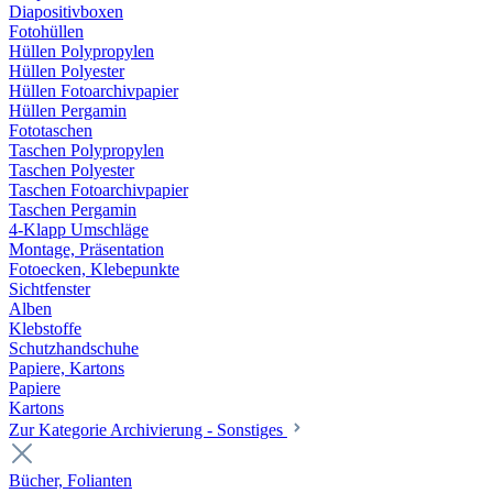
Diapositivboxen
Fotohüllen
Hüllen Polypropylen
Hüllen Polyester
Hüllen Fotoarchivpapier
Hüllen Pergamin
Fototaschen
Taschen Polypropylen
Taschen Polyester
Taschen Fotoarchivpapier
Taschen Pergamin
4-Klapp Umschläge
Montage, Präsentation
Fotoecken, Klebepunkte
Sichtfenster
Alben
Klebstoffe
Schutzhandschuhe
Papiere, Kartons
Papiere
Kartons
Zur Kategorie Archivierung - Sonstiges
Bücher, Folianten