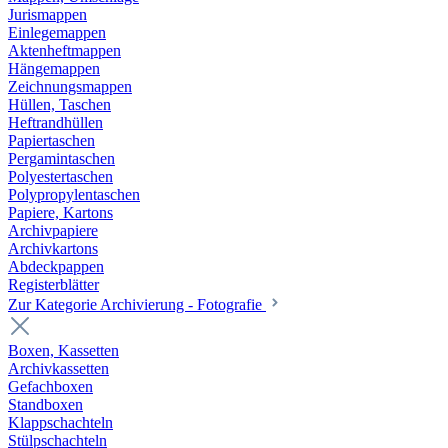
Jurismappen
Einlegemappen
Aktenheftmappen
Hängemappen
Zeichnungsmappen
Hüllen, Taschen
Heftrandhüllen
Papiertaschen
Pergamintaschen
Polyestertaschen
Polypropylentaschen
Papiere, Kartons
Archivpapiere
Archivkartons
Abdeckpappen
Registerblätter
Zur Kategorie Archivierung - Fotografie
Boxen, Kassetten
Archivkassetten
Gefachboxen
Standboxen
Klappschachteln
Stülpschachteln