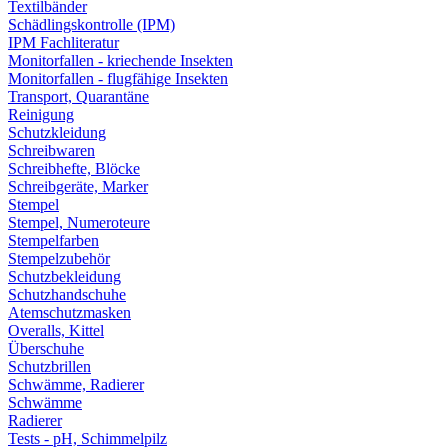
Textilbänder
Schädlingskontrolle (IPM)
IPM Fachliteratur
Monitorfallen - kriechende Insekten
Monitorfallen - flugfähige Insekten
Transport, Quarantäne
Reinigung
Schutzkleidung
Schreibwaren
Schreibhefte, Blöcke
Schreibgeräte, Marker
Stempel
Stempel, Numeroteure
Stempelfarben
Stempelzubehör
Schutzbekleidung
Schutzhandschuhe
Atemschutzmasken
Overalls, Kittel
Überschuhe
Schutzbrillen
Schwämme, Radierer
Schwämme
Radierer
Tests - pH, Schimmelpilz