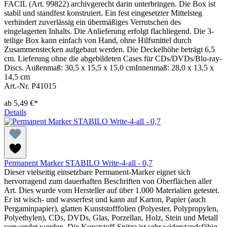
FACIL (Art. 99822) archivgerecht darin unterbringen. Die Box ist
stabil und standfest konstruiert. Ein fest eingesetzter Mittelsteg
verhindert zuverlässig ein übermäßiges Verrutschen des
eingelagerten Inhalts. Die Anlieferung erfolgt flachliegend. Die 3-
teilige Box kann einfach von Hand, ohne Hilfsmittel durch
Zusammenstecken aufgebaut werden. Die Deckelhöhe beträgt 6,5
cm. Lieferung ohne die abgebildeten Cases für CDs/DVDs/Blu-ray-
Discs. Außenmaß: 30,5 x 15,5 x 15,0 cmInnenmaß: 28,0 x 13,5 x
14,5 cm
Art.-Nr. P41015
ab
5,49 €*
Details
Permanent Marker STABILO Write-4-all - 0,7
Dieser vielseitig einsetzbare Permanent-Marker eignet sich
hervorragend zum dauerhaften Beschriften von Oberflächen aller
Art. Dies wurde vom Hersteller auf über 1.000 Materialien getestet.
Er ist wisch- und wasserfest und kann auf Karton, Papier (auch
Pergaminpapier), glatten Kunststofffolien (Polyester, Polypropylen,
Polyethylen), CDs, DVDs, Glas, Porzellan, Holz, Stein und Metall
verwendet werden. Die Kunststoff-Spitze ist sehr widerstandsfähig