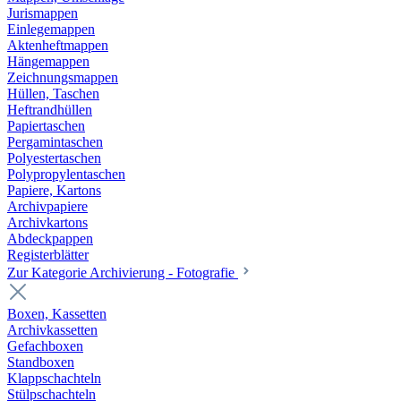
Jurismappen
Einlegemappen
Aktenheftmappen
Hängemappen
Zeichnungsmappen
Hüllen, Taschen
Heftrandhüllen
Papiertaschen
Pergamintaschen
Polyestertaschen
Polypropylentaschen
Papiere, Kartons
Archivpapiere
Archivkartons
Abdeckpappen
Registerblätter
Zur Kategorie Archivierung - Fotografie
Boxen, Kassetten
Archivkassetten
Gefachboxen
Standboxen
Klappschachteln
Stülpschachteln