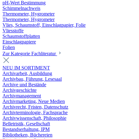
pH-Wert Bestimmung
Schimmelnachweis
Thermometer, Hygrometer
Thermometer, Hygrometer
Vlies, Schaumstoff, Einschlagpapier, Folie
Vliesstoffe
Schaumstoffplatten
Einschlagpapiere
Folien
Zur Kategorie Fachliteratur
NEU IM SORTIMENT
Archivarbeit, Ausbildung
Archivbau, Führung, Lesesaal
Archive und Bestände
Archivgeschichte
Archivmanagement
Archivmarketing, Neue Medien
Archivrecht, Fristen, Datenschutz
Archivterminologie, Fachsprache
Archivwissenschaft, Philosophie
Belletristik, Gesellschaft
Bestandserhaltung, IPM
Bibliotheken, Büchereien