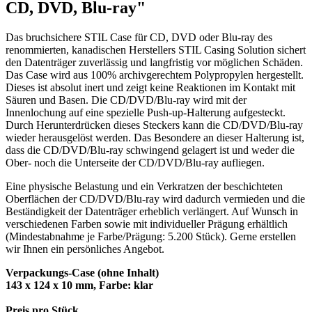
CD, DVD, Blu-ray"
Das bruchsichere STIL Case für CD, DVD oder Blu-ray des
renommierten, kanadischen Herstellers STIL Casing Solution sichert
den Datenträger zuverlässig und langfristig vor möglichen Schäden.
Das Case wird aus 100% archivgerechtem Polypropylen hergestellt.
Dieses ist absolut inert und zeigt keine Reaktionen im Kontakt mit
Säuren und Basen. Die CD/DVD/Blu-ray wird mit der
Innenlochung auf eine spezielle Push-up-Halterung aufgesteckt.
Durch Herunterdrücken dieses Steckers kann die CD/DVD/Blu-ray
wieder herausgelöst werden. Das Besondere an dieser Halterung ist,
dass die CD/DVD/Blu-ray schwingend gelagert ist und weder die
Ober- noch die Unterseite der CD/DVD/Blu-ray aufliegen.
Eine physische Belastung und ein Verkratzen der beschichteten
Oberflächen der CD/DVD/Blu-ray wird dadurch vermieden und die
Beständigkeit der Datenträger erheblich verlängert. Auf Wunsch in
verschiedenen Farben sowie mit individueller Prägung erhältlich
(Mindestabnahme je Farbe/Prägung: 5.200 Stück). Gerne erstellen
wir Ihnen ein persönliches Angebot.
Verpackungs-Case (ohne Inhalt)
143 x 124 x 10 mm, Farbe: klar
Preis pro Stück