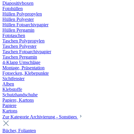
Diapositivboxen
Fotohüllen
Hüllen Polypropylen
Hüllen Polyester
Hüllen Fotoarchivpapier
Hüllen Pergamin
Fototaschen
Taschen Polypropylen
Taschen Polyester
Taschen Fotoarchivpapier
Taschen Pergamin
4-Klapp Umschläge
Montage, Präsentation
Fotoecken, Klebepunkte
Sichtfenster
Alben
Klebstoffe
Schutzhandschuhe
Papiere, Kartons
Papiere
Kartons
Zur Kategorie Archivierung - Sonstiges
Bücher, Folianten