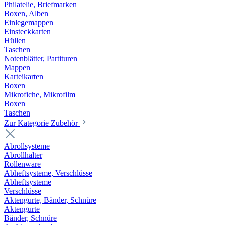
Philatelie, Briefmarken
Boxen, Alben
Einlegemappen
Einsteckkarten
Hüllen
Taschen
Notenblätter, Partituren
Mappen
Karteikarten
Boxen
Mikrofiche, Mikrofilm
Boxen
Taschen
Zur Kategorie Zubehör
Abrollsysteme
Abrollhalter
Rollenware
Abheftsysteme, Verschlüsse
Abheftsysteme
Verschlüsse
Aktengurte, Bänder, Schnüre
Aktengurte
Bänder, Schnüre