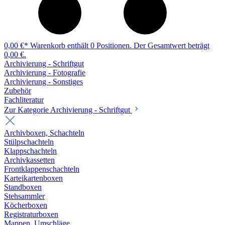
0,00 €*
Warenkorb enthält 0 Positionen. Der Gesamtwert beträgt
0,00 €.
Archivierung - Schriftgut
Archivierung - Fotografie
Archivierung - Sonstiges
Zubehör
Fachliteratur
Zur Kategorie Archivierung - Schriftgut
Archivboxen, Schachteln
Stülpschachteln
Klappschachteln
Archivkassetten
Frontklappenschachteln
Karteikartenboxen
Standboxen
Stehsammler
Köcherboxen
Registraturboxen
Mappen, Umschläge