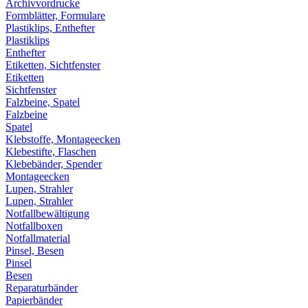
Archivvordrucke
Formblätter, Formulare
Plastiklips, Enthefter
Plastiklips
Enthefter
Etiketten, Sichtfenster
Etiketten
Sichtfenster
Falzbeine, Spatel
Falzbeine
Spatel
Klebstoffe, Montageecken
Klebestifte, Flaschen
Klebebänder, Spender
Montageecken
Lupen, Strahler
Lupen, Strahler
Notfallbewältigung
Notfallboxen
Notfallmaterial
Pinsel, Besen
Pinsel
Besen
Reparaturbänder
Papierbänder