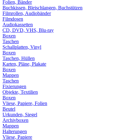
Folien, Bänder
Buchkissen, Bleischlangen, Buchstützen
Filmrollen, Audiobänder
Filmdosen
Audiokassetten
CD, DVD, VHS, Blu-ray
Boxen
Taschen
Schallplatten, Vinyl
Boxen
Taschen, Hüllen
Karten, Pläne, Plakate
Boxen
Mappen
Taschen
Fixierungen
Objekte, Textilien
Boxen
Vliese, Papiere, Folien
Beutel
Urkunden, Siegel
Archivboxen
Mappen
Halterungen
Vliese, Papiere