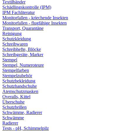
Textilbänder
Schädlingskontrolle (IPM)
IPM Fachliteratur
Monitorfallen - kriechende Insekten
Monitorfallen - flugfähige Insekten
Transport, Quarantäne
Reinigung
Schutzkleidung
Schreibwaren
Schreibhefte, Blöcke
Schreibgeräte, Marker
Stempel
Stempel, Numeroteure
Stempelfarben
Stempelzubehör
Schutzbekleidung
Schutzhandschuhe
Atemschutzmasken
Overalls, Kittel
Überschuhe
Schutzbrillen
Schwämme, Radierer
Schwämme
Radierer
Tests - pH, Schimmelpilz