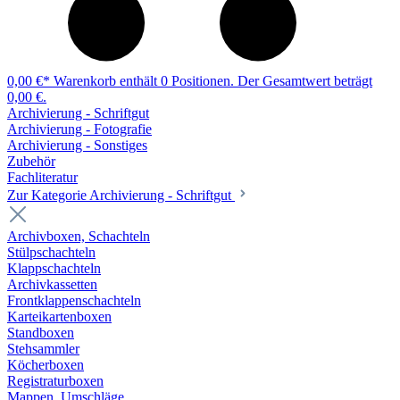
0,00 €*
Warenkorb enthält 0 Positionen. Der Gesamtwert beträgt
0,00 €.
Archivierung - Schriftgut
Archivierung - Fotografie
Archivierung - Sonstiges
Zubehör
Fachliteratur
Zur Kategorie Archivierung - Schriftgut
Archivboxen, Schachteln
Stülpschachteln
Klappschachteln
Archivkassetten
Frontklappenschachteln
Karteikartenboxen
Standboxen
Stehsammler
Köcherboxen
Registraturboxen
Mappen, Umschläge