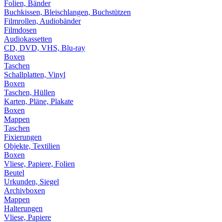
Folien, Bänder
Buchkissen, Bleischlangen, Buchstützen
Filmrollen, Audiobänder
Filmdosen
Audiokassetten
CD, DVD, VHS, Blu-ray
Boxen
Taschen
Schallplatten, Vinyl
Boxen
Taschen, Hüllen
Karten, Pläne, Plakate
Boxen
Mappen
Taschen
Fixierungen
Objekte, Textilien
Boxen
Vliese, Papiere, Folien
Beutel
Urkunden, Siegel
Archivboxen
Mappen
Halterungen
Vliese, Papiere