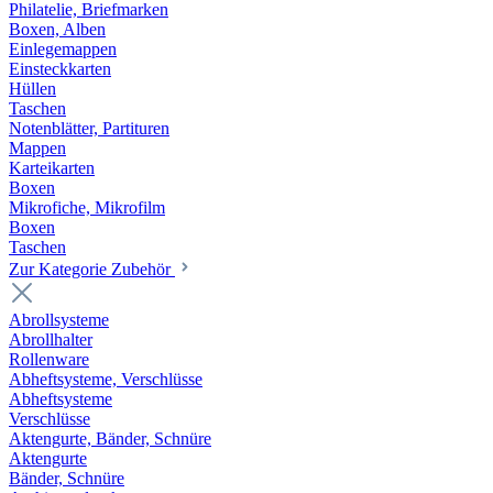
Philatelie, Briefmarken
Boxen, Alben
Einlegemappen
Einsteckkarten
Hüllen
Taschen
Notenblätter, Partituren
Mappen
Karteikarten
Boxen
Mikrofiche, Mikrofilm
Boxen
Taschen
Zur Kategorie Zubehör
Abrollsysteme
Abrollhalter
Rollenware
Abheftsysteme, Verschlüsse
Abheftsysteme
Verschlüsse
Aktengurte, Bänder, Schnüre
Aktengurte
Bänder, Schnüre