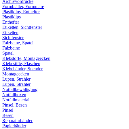
Archivvordrucke
Formblätter, Formulare
Plastiklips, Enthefter
Plastiklips
Enthefter
Etiketten, Sichtfenster
Etiketten
Sichtfenster
Falzbeine, Spatel
Falzbeine
Spatel
Klebstoffe, Montageecken
Klebestifte, Flaschen
Klebebänder, Spender
Montageecken
Lupen, Strahler
Lupen, Strahler
Notfallbewältigung
Notfallboxen
Notfallmaterial
Pinsel, Besen
Pinsel
Besen
Reparaturbänder
Papierbänder