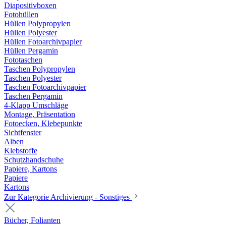
Diapositivboxen
Fotohüllen
Hüllen Polypropylen
Hüllen Polyester
Hüllen Fotoarchivpapier
Hüllen Pergamin
Fototaschen
Taschen Polypropylen
Taschen Polyester
Taschen Fotoarchivpapier
Taschen Pergamin
4-Klapp Umschläge
Montage, Präsentation
Fotoecken, Klebepunkte
Sichtfenster
Alben
Klebstoffe
Schutzhandschuhe
Papiere, Kartons
Papiere
Kartons
Zur Kategorie Archivierung - Sonstiges
Bücher, Folianten