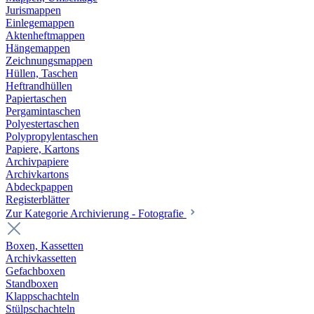
Jurismappen
Einlegemappen
Aktenheftmappen
Hängemappen
Zeichnungsmappen
Hüllen, Taschen
Heftrandhüllen
Papiertaschen
Pergamintaschen
Polyestertaschen
Polypropylentaschen
Papiere, Kartons
Archivpapiere
Archivkartons
Abdeckpappen
Registerblätter
Zur Kategorie Archivierung - Fotografie
Boxen, Kassetten
Archivkassetten
Gefachboxen
Standboxen
Klappschachteln
Stülpschachteln