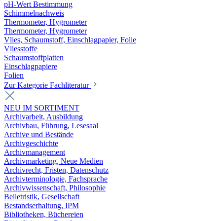
pH-Wert Bestimmung
Schimmelnachweis
Thermometer, Hygrometer
Thermometer, Hygrometer
Vlies, Schaumstoff, Einschlagpapier, Folie
Vliesstoffe
Schaumstoffplatten
Einschlagpapiere
Folien
Zur Kategorie Fachliteratur
NEU IM SORTIMENT
Archivarbeit, Ausbildung
Archivbau, Führung, Lesesaal
Archive und Bestände
Archivgeschichte
Archivmanagement
Archivmarketing, Neue Medien
Archivrecht, Fristen, Datenschutz
Archivterminologie, Fachsprache
Archivwissenschaft, Philosophie
Belletristik, Gesellschaft
Bestandserhaltung, IPM
Bibliotheken, Büchereien