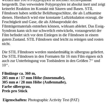
hergestellt. Das verwendete Polypropylen ist absolut inert und zeigt
keinerlei Reaktion im Kontakt mit Säuren und Basen. STIL
Filmdosen haben seitliche Belüftungsschlitze, die als Luftkamine
dienen. Hierdurch wird eine konstante Luftzirkulation erzeugt, die
Feuchtigkeit und Gase, die als Abbauprodukt des
Filmträgermaterials entstehen können, wirksam ableitet. Das Essig-
Syndrom kann sich nur schwerlich entwickeln, vorausgesetzt der
Film befindet sich vor dem Einlegen in die Filmdosen in einem
gutem Zustand. STIL Filmdosen sind leicht zu reinigen und rosten
nicht.
Die STIL FIlmdosen werden standardmäßig in silbergrau geliefert.
Die STIL Filmdosen in den Formaten für 16 mm Film eignen sich
auch zur Unterbringung von Tonbändern in den Größen 7‘‘ und
10‘‘.
Filmlänge ca. 360 m,
285 mm ø / 17 mm Höhe (Innenmaße),
305 mm ø / 28 mm Höhe (Außenmaße),
Farbe silbergrau,
Preis pro Stück
Eigenschaften:
Photographic Activity Test (PAT)