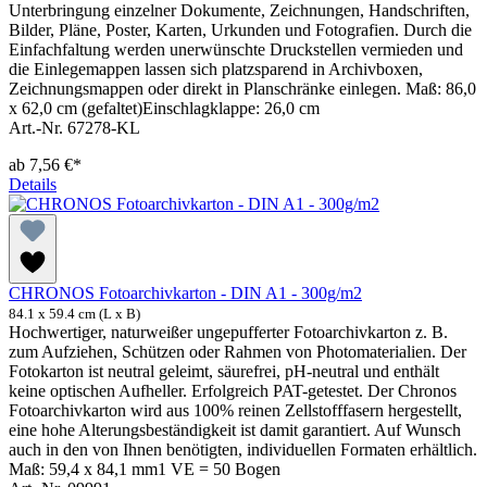
Unterbringung einzelner Dokumente, Zeichnungen, Handschriften,
Bilder, Pläne, Poster, Karten, Urkunden und Fotografien. Durch die
Einfachfaltung werden unerwünschte Druckstellen vermieden und
die Einlegemappen lassen sich platzsparend in Archivboxen,
Zeichnungsmappen oder direkt in Planschränke einlegen. Maß: 86,0
x 62,0 cm (gefaltet)Einschlagklappe: 26,0 cm
Art.-Nr. 67278-KL
ab
7,56 €*
Details
CHRONOS Fotoarchivkarton - DIN A1 - 300g/m2
84.1 x 59.4 cm (L x B)
Hochwertiger, naturweißer ungepufferter Fotoarchivkarton z. B.
zum Aufziehen, Schützen oder Rahmen von Photomaterialien. Der
Fotokarton ist neutral geleimt, säurefrei, pH-neutral und enthält
keine optischen Aufheller. Erfolgreich PAT-getestet. Der Chronos
Fotoarchivkarton wird aus 100% reinen Zellstofffasern hergestellt,
eine hohe Alterungsbeständigkeit ist damit garantiert. Auf Wunsch
auch in den von Ihnen benötigten, individuellen Formaten erhältlich.
Maß: 59,4 x 84,1 mm1 VE = 50 Bogen