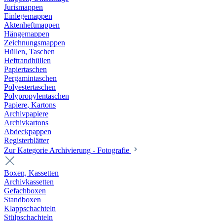
Jurismappen
Einlegemappen
Aktenheftmappen
Hängemappen
Zeichnungsmappen
Hüllen, Taschen
Heftrandhüllen
Papiertaschen
Pergamintaschen
Polyestertaschen
Polypropylentaschen
Papiere, Kartons
Archivpapiere
Archivkartons
Abdeckpappen
Registerblätter
Zur Kategorie Archivierung - Fotografie
Boxen, Kassetten
Archivkassetten
Gefachboxen
Standboxen
Klappschachteln
Stülpschachteln