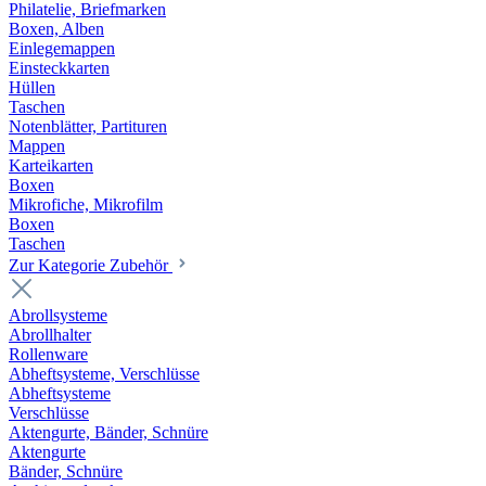
Philatelie, Briefmarken
Boxen, Alben
Einlegemappen
Einsteckkarten
Hüllen
Taschen
Notenblätter, Partituren
Mappen
Karteikarten
Boxen
Mikrofiche, Mikrofilm
Boxen
Taschen
Zur Kategorie Zubehör
Abrollsysteme
Abrollhalter
Rollenware
Abheftsysteme, Verschlüsse
Abheftsysteme
Verschlüsse
Aktengurte, Bänder, Schnüre
Aktengurte
Bänder, Schnüre