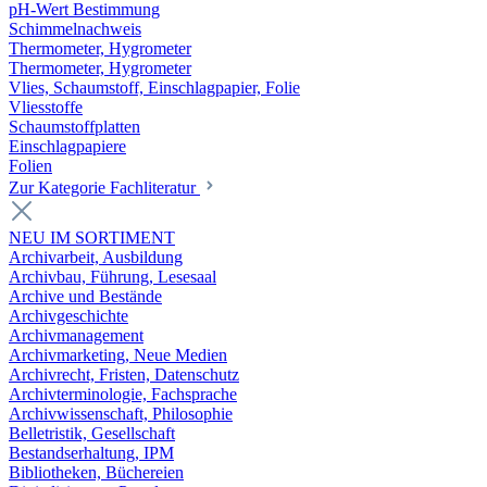
pH-Wert Bestimmung
Schimmelnachweis
Thermometer, Hygrometer
Thermometer, Hygrometer
Vlies, Schaumstoff, Einschlagpapier, Folie
Vliesstoffe
Schaumstoffplatten
Einschlagpapiere
Folien
Zur Kategorie Fachliteratur
NEU IM SORTIMENT
Archivarbeit, Ausbildung
Archivbau, Führung, Lesesaal
Archive und Bestände
Archivgeschichte
Archivmanagement
Archivmarketing, Neue Medien
Archivrecht, Fristen, Datenschutz
Archivterminologie, Fachsprache
Archivwissenschaft, Philosophie
Belletristik, Gesellschaft
Bestandserhaltung, IPM
Bibliotheken, Büchereien