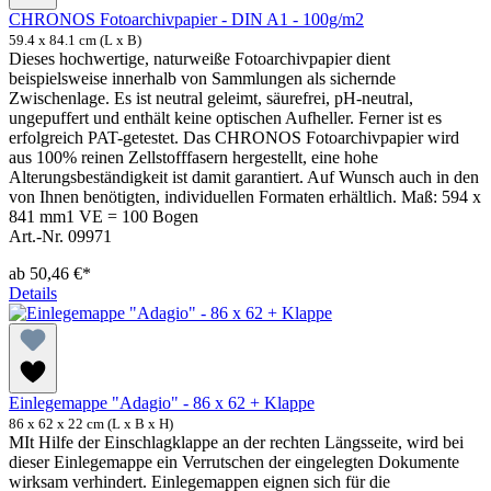
CHRONOS Fotoarchivpapier - DIN A1 - 100g/m2
59.4 x 84.1 cm (L x B)
Dieses hochwertige, naturweiße Fotoarchivpapier dient
beispielsweise innerhalb von Sammlungen als sichernde
Zwischenlage. Es ist neutral geleimt, säurefrei, pH-neutral,
ungepuffert und enthält keine optischen Aufheller. Ferner ist es
erfolgreich PAT-getestet. Das CHRONOS Fotoarchivpapier wird
aus 100% reinen Zellstofffasern hergestellt, eine hohe
Alterungsbeständigkeit ist damit garantiert. Auf Wunsch auch in den
von Ihnen benötigten, individuellen Formaten erhältlich. Maß: 594 x
841 mm1 VE = 100 Bogen
Art.-Nr. 09971
ab
50,46 €*
Details
Einlegemappe "Adagio" - 86 x 62 + Klappe
86 x 62 x 22 cm (L x B x H)
MIt Hilfe der Einschlagklappe an der rechten Längsseite, wird bei
dieser Einlegemappe ein Verrutschen der eingelegten Dokumente
wirksam verhindert. Einlegemappen eignen sich für die