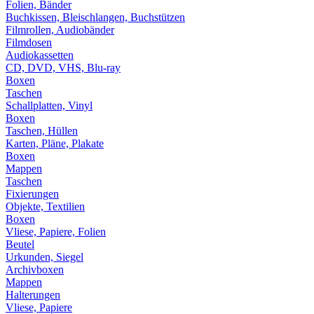
Folien, Bänder
Buchkissen, Bleischlangen, Buchstützen
Filmrollen, Audiobänder
Filmdosen
Audiokassetten
CD, DVD, VHS, Blu-ray
Boxen
Taschen
Schallplatten, Vinyl
Boxen
Taschen, Hüllen
Karten, Pläne, Plakate
Boxen
Mappen
Taschen
Fixierungen
Objekte, Textilien
Boxen
Vliese, Papiere, Folien
Beutel
Urkunden, Siegel
Archivboxen
Mappen
Halterungen
Vliese, Papiere