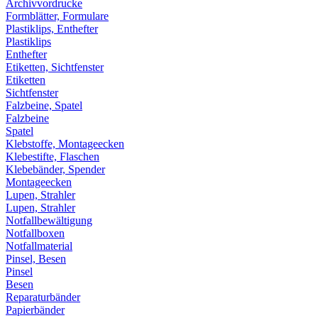
Archivvordrucke
Formblätter, Formulare
Plastiklips, Enthefter
Plastiklips
Enthefter
Etiketten, Sichtfenster
Etiketten
Sichtfenster
Falzbeine, Spatel
Falzbeine
Spatel
Klebstoffe, Montageecken
Klebestifte, Flaschen
Klebebänder, Spender
Montageecken
Lupen, Strahler
Lupen, Strahler
Notfallbewältigung
Notfallboxen
Notfallmaterial
Pinsel, Besen
Pinsel
Besen
Reparaturbänder
Papierbänder