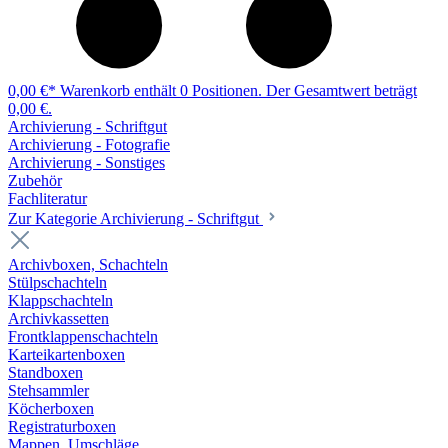
0,00 €*
Warenkorb enthält 0 Positionen. Der Gesamtwert beträgt
0,00 €.
Archivierung - Schriftgut
Archivierung - Fotografie
Archivierung - Sonstiges
Zubehör
Fachliteratur
Zur Kategorie Archivierung - Schriftgut
Archivboxen, Schachteln
Stülpschachteln
Klappschachteln
Archivkassetten
Frontklappenschachteln
Karteikartenboxen
Standboxen
Stehsammler
Köcherboxen
Registraturboxen
Mappen, Umschläge