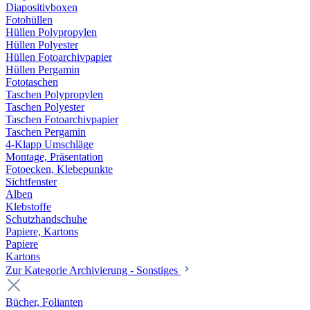
Diapositivboxen
Fotohüllen
Hüllen Polypropylen
Hüllen Polyester
Hüllen Fotoarchivpapier
Hüllen Pergamin
Fototaschen
Taschen Polypropylen
Taschen Polyester
Taschen Fotoarchivpapier
Taschen Pergamin
4-Klapp Umschläge
Montage, Präsentation
Fotoecken, Klebepunkte
Sichtfenster
Alben
Klebstoffe
Schutzhandschuhe
Papiere, Kartons
Papiere
Kartons
Zur Kategorie Archivierung - Sonstiges
Bücher, Folianten