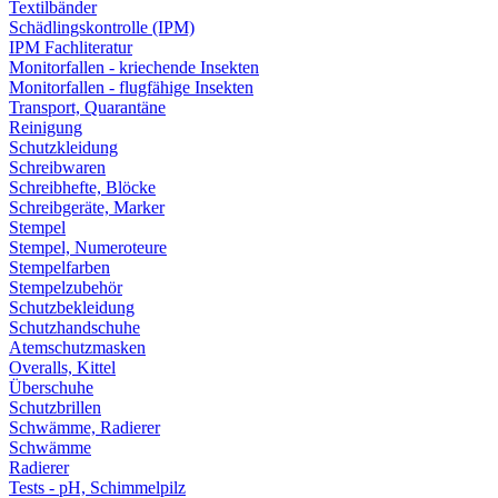
Textilbänder
Schädlingskontrolle (IPM)
IPM Fachliteratur
Monitorfallen - kriechende Insekten
Monitorfallen - flugfähige Insekten
Transport, Quarantäne
Reinigung
Schutzkleidung
Schreibwaren
Schreibhefte, Blöcke
Schreibgeräte, Marker
Stempel
Stempel, Numeroteure
Stempelfarben
Stempelzubehör
Schutzbekleidung
Schutzhandschuhe
Atemschutzmasken
Overalls, Kittel
Überschuhe
Schutzbrillen
Schwämme, Radierer
Schwämme
Radierer
Tests - pH, Schimmelpilz