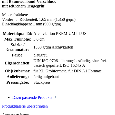
mit Baumwollband-Verschluss,
mit seitlichem Tragegriff
Materialstärken:
Vorder- u. Rückenteil: 1,65 mm (1.350 g/qm)
Einschlagklappen: 1 mm (900 g/qm)
Materialqualität:
Archivkarton PREMIUM PLUS
Max. Füllhöhe:
3,0 cm
Stärke /
1350 g/qm Archivkarton
Grammatur:
Farbe:
blaugrau
DIN ISO 9706
, alterungsbeständig
, säurefrei,
Eigenschaften:
basisch gepuffert
, ISO 16245-A
Objektformat:
für XL Großformate
, für DIN A1 Formate
Anlieferung:
fertig aufgebaut
Preisangabe:
Stückpreis
Dazu passende Produkte
Produktgalerie überspringen
Accessory Items