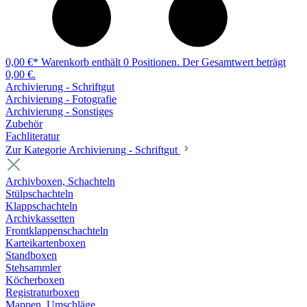
0,00 €*
Warenkorb enthält 0 Positionen. Der Gesamtwert beträgt
0,00 €.
Archivierung - Schriftgut
Archivierung - Fotografie
Archivierung - Sonstiges
Zubehör
Fachliteratur
Zur Kategorie Archivierung - Schriftgut
Archivboxen, Schachteln
Stülpschachteln
Klappschachteln
Archivkassetten
Frontklappenschachteln
Karteikartenboxen
Standboxen
Stehsammler
Köcherboxen
Registraturboxen
Mappen, Umschläge