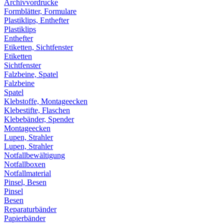
Archivvordrucke
Formblätter, Formulare
Plastiklips, Enthefter
Plastiklips
Enthefter
Etiketten, Sichtfenster
Etiketten
Sichtfenster
Falzbeine, Spatel
Falzbeine
Spatel
Klebstoffe, Montageecken
Klebestifte, Flaschen
Klebebänder, Spender
Montageecken
Lupen, Strahler
Lupen, Strahler
Notfallbewältigung
Notfallboxen
Notfallmaterial
Pinsel, Besen
Pinsel
Besen
Reparaturbänder
Papierbänder