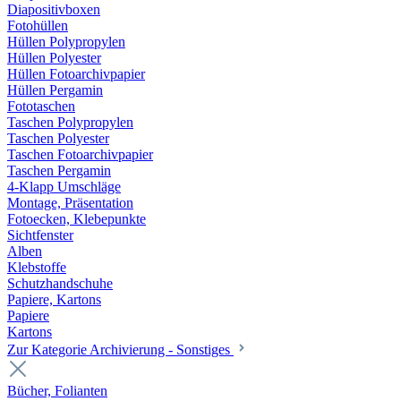
Diapositivboxen
Fotohüllen
Hüllen Polypropylen
Hüllen Polyester
Hüllen Fotoarchivpapier
Hüllen Pergamin
Fototaschen
Taschen Polypropylen
Taschen Polyester
Taschen Fotoarchivpapier
Taschen Pergamin
4-Klapp Umschläge
Montage, Präsentation
Fotoecken, Klebepunkte
Sichtfenster
Alben
Klebstoffe
Schutzhandschuhe
Papiere, Kartons
Papiere
Kartons
Zur Kategorie Archivierung - Sonstiges
Bücher, Folianten