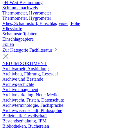
pH-Wert Bestimmung
Schimmelnachweis
Thermometer, Hygrometer
Thermometer, Hygrometer
Vlies, Schaumstoff, Einschlagpapier, Folie
Vliesstoffe
Schaumstoffplatten
Einschlagpapiere
Folien
Zur Kategorie Fachliteratur
NEU IM SORTIMENT
Archivarbeit, Ausbildung
Archivbau, Führung, Lesesaal
Archive und Bestände
Archivgeschichte
Archivmanagement
Archivmarketing, Neue Medien
Archivrecht, Fristen, Datenschutz
Archivterminologie, Fachsprache
Archivwissenschaft, Philosophie
Belletristik, Gesellschaft
Bestandserhaltung, IPM
Bibliotheken, Büchereien