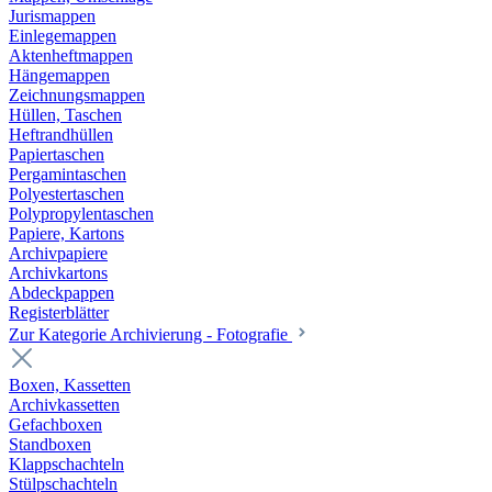
Jurismappen
Einlegemappen
Aktenheftmappen
Hängemappen
Zeichnungsmappen
Hüllen, Taschen
Heftrandhüllen
Papiertaschen
Pergamintaschen
Polyestertaschen
Polypropylentaschen
Papiere, Kartons
Archivpapiere
Archivkartons
Abdeckpappen
Registerblätter
Zur Kategorie Archivierung - Fotografie
Boxen, Kassetten
Archivkassetten
Gefachboxen
Standboxen
Klappschachteln
Stülpschachteln