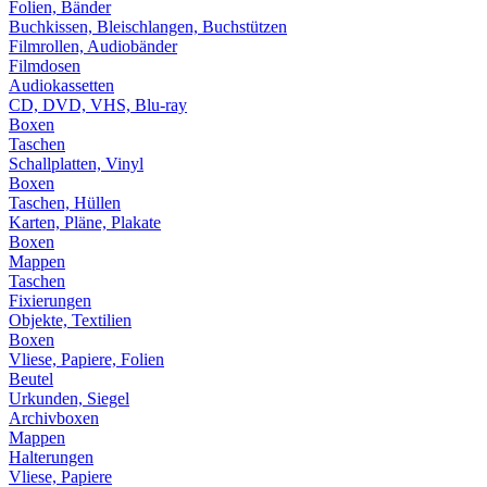
Folien, Bänder
Buchkissen, Bleischlangen, Buchstützen
Filmrollen, Audiobänder
Filmdosen
Audiokassetten
CD, DVD, VHS, Blu-ray
Boxen
Taschen
Schallplatten, Vinyl
Boxen
Taschen, Hüllen
Karten, Pläne, Plakate
Boxen
Mappen
Taschen
Fixierungen
Objekte, Textilien
Boxen
Vliese, Papiere, Folien
Beutel
Urkunden, Siegel
Archivboxen
Mappen
Halterungen
Vliese, Papiere