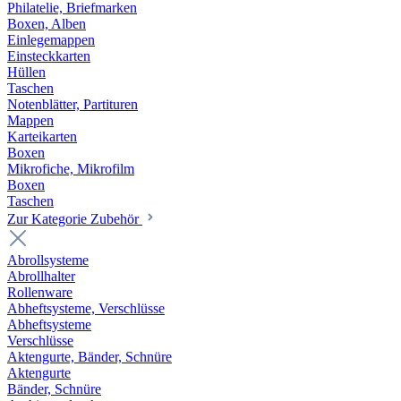
Philatelie, Briefmarken
Boxen, Alben
Einlegemappen
Einsteckkarten
Hüllen
Taschen
Notenblätter, Partituren
Mappen
Karteikarten
Boxen
Mikrofiche, Mikrofilm
Boxen
Taschen
Zur Kategorie Zubehör
Abrollsysteme
Abrollhalter
Rollenware
Abheftsysteme, Verschlüsse
Abheftsysteme
Verschlüsse
Aktengurte, Bänder, Schnüre
Aktengurte
Bänder, Schnüre