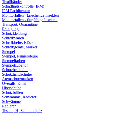
Textilbänder
Schädlingskontrolle (IPM)
IPM Fachliteratur
Monitorfallen - kriechende Insekten
Monitorfallen - flugfähige Insekten
Transport, Quarantäne
Reinigung
Schutzkleidung
Schreibwaren
Schreibhefte, Blöcke
Schreibgeräte, Marker
Stempel
Stempel, Numeroteure
Stempelfarben
Stempelzubehör
Schutzbekleidung
Schutzhandschuhe
Atemschutzmasken
Overalls, Kittel
Überschuhe
Schutzbrillen
Schwämme, Radierer
Schwämme
Radierer
Tests - pH, Schimmelpilz