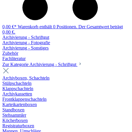
0,00 €*
Warenkorb enthält 0 Positionen. Der Gesamtwert beträgt
0,00 €.
Archivierung - Schriftgut
Archivierung - Fotografie
Archivierung - Sonstiges
Zubehör
Fachliteratur
Zur Kategorie Archivierung - Schriftgut
Archivboxen, Schachteln
Stülpschachteln
Klappschachteln
Archivkassetten
Frontklappenschachteln
Karteikartenboxen
Standboxen
Stehsammler
Köcherboxen
Registraturboxen
Mappen, Umschläge