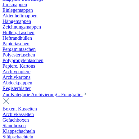
Jurismappen
Einlegemappen
Aktenheftmappen
Hängemappen
Zeichnungsmappen
Hüllen, Taschen
Heftrandhüllen
Papiertaschen
Pergamintaschen
Polyestertaschen
Polypropylentaschen
Papiere, Kartons
Archivpapiere
Archivkartons
Abdeckpappen
Registerblätter
Zur Kategorie Archivierung - Fotografie
Boxen, Kassetten
Archivkassetten
Gefachboxen
Standboxen
Klappschachteln
Stülpschachteln