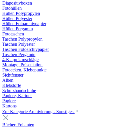
Diapositivboxen
Fotohüllen
Hüllen Polypropylen
Hüllen Polyester
Hüllen Fotoarchivpapier
Hüllen Pergamin
Fototaschen
Taschen Polypropylen
Taschen Polyester
Taschen Fotoarchivpapier
Taschen Pergamin
4-Klapp Umschläge
Montage, Präsentation
Fotoecken, Klebepunkte
Sichtfenster
Alben
Klebstoffe
Schutzhandschuhe
Papiere, Kartons
Papiere
Kartons
Zur Kategorie Archivierung - Sonstiges
Bücher, Folianten