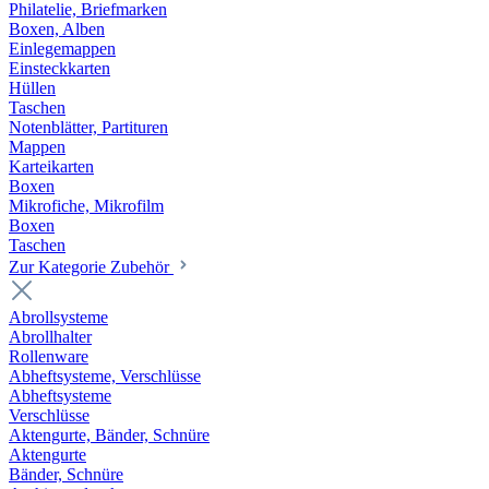
Philatelie, Briefmarken
Boxen, Alben
Einlegemappen
Einsteckkarten
Hüllen
Taschen
Notenblätter, Partituren
Mappen
Karteikarten
Boxen
Mikrofiche, Mikrofilm
Boxen
Taschen
Zur Kategorie Zubehör
Abrollsysteme
Abrollhalter
Rollenware
Abheftsysteme, Verschlüsse
Abheftsysteme
Verschlüsse
Aktengurte, Bänder, Schnüre
Aktengurte
Bänder, Schnüre