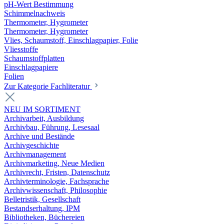
pH-Wert Bestimmung
Schimmelnachweis
Thermometer, Hygrometer
Thermometer, Hygrometer
Vlies, Schaumstoff, Einschlagpapier, Folie
Vliesstoffe
Schaumstoffplatten
Einschlagpapiere
Folien
Zur Kategorie Fachliteratur
NEU IM SORTIMENT
Archivarbeit, Ausbildung
Archivbau, Führung, Lesesaal
Archive und Bestände
Archivgeschichte
Archivmanagement
Archivmarketing, Neue Medien
Archivrecht, Fristen, Datenschutz
Archivterminologie, Fachsprache
Archivwissenschaft, Philosophie
Belletristik, Gesellschaft
Bestandserhaltung, IPM
Bibliotheken, Büchereien