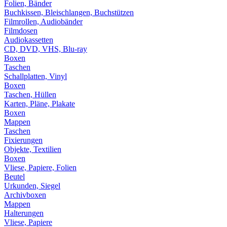
Folien, Bänder
Buchkissen, Bleischlangen, Buchstützen
Filmrollen, Audiobänder
Filmdosen
Audiokassetten
CD, DVD, VHS, Blu-ray
Boxen
Taschen
Schallplatten, Vinyl
Boxen
Taschen, Hüllen
Karten, Pläne, Plakate
Boxen
Mappen
Taschen
Fixierungen
Objekte, Textilien
Boxen
Vliese, Papiere, Folien
Beutel
Urkunden, Siegel
Archivboxen
Mappen
Halterungen
Vliese, Papiere