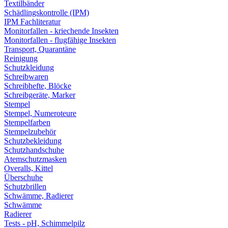
Textilbänder
Schädlingskontrolle (IPM)
IPM Fachliteratur
Monitorfallen - kriechende Insekten
Monitorfallen - flugfähige Insekten
Transport, Quarantäne
Reinigung
Schutzkleidung
Schreibwaren
Schreibhefte, Blöcke
Schreibgeräte, Marker
Stempel
Stempel, Numeroteure
Stempelfarben
Stempelzubehör
Schutzbekleidung
Schutzhandschuhe
Atemschutzmasken
Overalls, Kittel
Überschuhe
Schutzbrillen
Schwämme, Radierer
Schwämme
Radierer
Tests - pH, Schimmelpilz