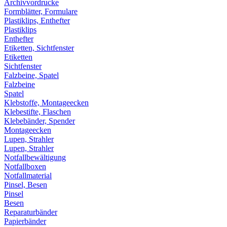
Archivvordrucke
Formblätter, Formulare
Plastiklips, Enthefter
Plastiklips
Enthefter
Etiketten, Sichtfenster
Etiketten
Sichtfenster
Falzbeine, Spatel
Falzbeine
Spatel
Klebstoffe, Montageecken
Klebestifte, Flaschen
Klebebänder, Spender
Montageecken
Lupen, Strahler
Lupen, Strahler
Notfallbewältigung
Notfallboxen
Notfallmaterial
Pinsel, Besen
Pinsel
Besen
Reparaturbänder
Papierbänder