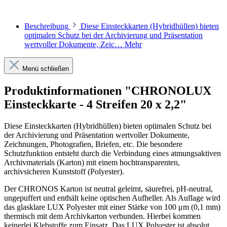
Beschreibung
Diese Einsteckkarten (Hybridhüllen) bieten
optimalen Schutz bei der Archivierung und Präsentation
wertvoller Dokumente, Zeic…
Mehr
Menü schließen
Produktinformationen "CHRONOLUX
Einsteckkarte - 4 Streifen 20 x 2,2"
Diese Einsteckkarten (Hybridhüllen) bieten optimalen Schutz bei
der Archivierung und Präsentation wertvoller Dokumente,
Zeichnungen, Photografien, Briefen, etc. Die besondere
Schutzfunktion entsteht durch die Verbindung eines atmungsaktiven
Archivmaterials (Karton) mit einem hochtransparenten,
archivsicheren Kunststoff (Polyester).
Der CHRONOS Karton ist neutral geleimt, säurefrei, pH-neutral,
ungepuffert und enthält keine optischen Aufheller. Als Auflage wird
das glasklare LUX Polyester mit einer Stärke von 100 μm (0,1 mm)
thermisch mit dem Archivkarton verbunden. Hierbei kommen
keinerlei Klebstoffe zum Einsatz. Das LUX Polyester ist absolut