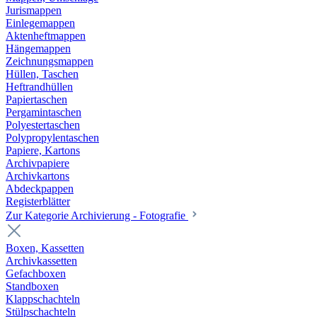
Jurismappen
Einlegemappen
Aktenheftmappen
Hängemappen
Zeichnungsmappen
Hüllen, Taschen
Heftrandhüllen
Papiertaschen
Pergamintaschen
Polyestertaschen
Polypropylentaschen
Papiere, Kartons
Archivpapiere
Archivkartons
Abdeckpappen
Registerblätter
Zur Kategorie Archivierung - Fotografie
Boxen, Kassetten
Archivkassetten
Gefachboxen
Standboxen
Klappschachteln
Stülpschachteln