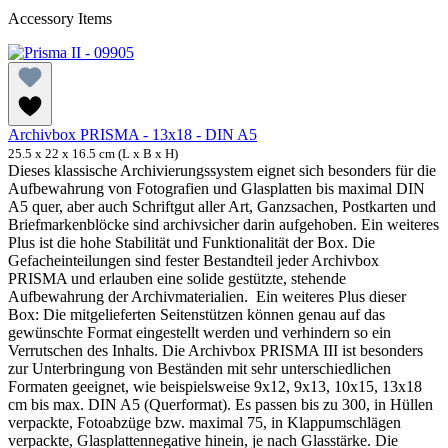
Accessory Items
Archivbox PRISMA - 13x18 - DIN A5
25.5 x 22 x 16.5 cm (L x B x H)
Dieses klassische Archivierungssystem eignet sich besonders für die
Aufbewahrung von Fotografien und Glasplatten bis maximal DIN
A5 quer, aber auch Schriftgut aller Art, Ganzsachen, Postkarten und
Briefmarkenblöcke sind archivsicher darin aufgehoben. Ein weiteres
Plus ist die hohe Stabilität und Funktionalität der Box. Die
Gefacheinteilungen sind fester Bestandteil jeder Archivbox
PRISMA und erlauben eine solide gestützte, stehende
Aufbewahrung der Archivmaterialien. Ein weiteres Plus dieser
Box: Die mitgelieferten Seitenstützen können genau auf das
gewünschte Format eingestellt werden und verhindern so ein
Verrutschen des Inhalts. Die Archivbox PRISMA III ist besonders
zur Unterbringung von Beständen mit sehr unterschiedlichen
Formaten geeignet, wie beispielsweise 9x12, 9x13, 10x15, 13x18
cm bis max. DIN A5 (Querformat). Es passen bis zu 300, in Hüllen
verpackte, Fotoabzüge bzw. maximal 75, in Klappumschlägen
verpackte, Glasplattennegative hinein, je nach Glasstärke. Die