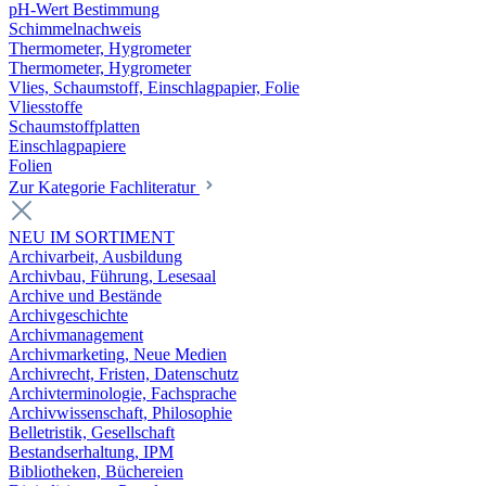
pH-Wert Bestimmung
Schimmelnachweis
Thermometer, Hygrometer
Thermometer, Hygrometer
Vlies, Schaumstoff, Einschlagpapier, Folie
Vliesstoffe
Schaumstoffplatten
Einschlagpapiere
Folien
Zur Kategorie Fachliteratur
NEU IM SORTIMENT
Archivarbeit, Ausbildung
Archivbau, Führung, Lesesaal
Archive und Bestände
Archivgeschichte
Archivmanagement
Archivmarketing, Neue Medien
Archivrecht, Fristen, Datenschutz
Archivterminologie, Fachsprache
Archivwissenschaft, Philosophie
Belletristik, Gesellschaft
Bestandserhaltung, IPM
Bibliotheken, Büchereien