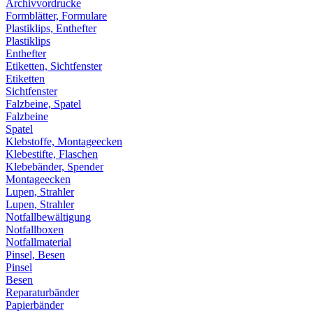
Archivvordrucke
Formblätter, Formulare
Plastiklips, Enthefter
Plastiklips
Enthefter
Etiketten, Sichtfenster
Etiketten
Sichtfenster
Falzbeine, Spatel
Falzbeine
Spatel
Klebstoffe, Montageecken
Klebestifte, Flaschen
Klebebänder, Spender
Montageecken
Lupen, Strahler
Lupen, Strahler
Notfallbewältigung
Notfallboxen
Notfallmaterial
Pinsel, Besen
Pinsel
Besen
Reparaturbänder
Papierbänder