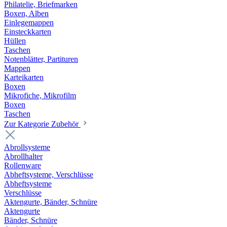
Philatelie, Briefmarken
Boxen, Alben
Einlegemappen
Einsteckkarten
Hüllen
Taschen
Notenblätter, Partituren
Mappen
Karteikarten
Boxen
Mikrofiche, Mikrofilm
Boxen
Taschen
Zur Kategorie Zubehör
Abrollsysteme
Abrollhalter
Rollenware
Abheftsysteme, Verschlüsse
Abheftsysteme
Verschlüsse
Aktengurte, Bänder, Schnüre
Aktengurte
Bänder, Schnüre