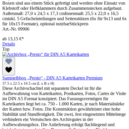
Boxen sind aus einem Stück gefertigt und werden ohne Einsatz von
Klebstoff oder Heftklammern durch Zusammenstecken aufgebaut.
Außenmaß: 27,0 x 24,5 x 17,3 cmInnenmaß: 25,5 x 22,0 x 16,5
cminkl. 5 Gefacheinteilungen und Seitenstützen (6x für 9x13 und 6x
für 10x15 Formate), optional nutzbarStückpreis
Art.-Nr. 09906
ab
13,15 €*
Details
Top
Sammelbbox „Presto“ - DIN A5 Karteikarten Premium
37.5 x 22.5 x 16.5 cm (L x B x H)
Diese Archivschachtel mit separatem Deckel ist für die
Aufbewahrung von Karteikarten, Postkarten, Fotos, Cartes de Visite
im DIN A5 Format konzipiert. Das Fassungsvermögen für
Karteikarten liegt bei ca. 750 - 1.000 Karten, je nach Materialstärke
der Karten bzw. Fotos. Die Konstruktion gewährleistet eine hohe
Stabilität und Standfestigkeit. Die zwei, fest eingesetzten Mittelstege
verhindern ein Verrutschen des Archivgutes in der
Aufbewahrungsbox. Die Anlieferung erfolgt flachliegend und