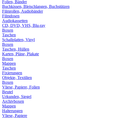
Folien, Bänder
Buchkissen, Bleischlangen, Buchstützen
Filmrollen, Audiobänder
Filmdosen
Audiokassetten
CD, DVD, VHS, Blu-ray
Boxen
Taschen
Schallplatten, Vinyl
Boxen
Taschen, Hüllen
Karten, Pläne, Plakate
Boxen
Mappen
Taschen
Fixierungen
Objekte, Textilien
Boxen
Vliese, Papiere, Folien
Beutel
Urkunden, Siegel
Archivboxen
Mappen
Halterungen
Vliese, Papiere