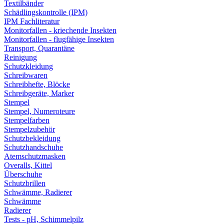
Textilbänder
Schädlingskontrolle (IPM)
IPM Fachliteratur
Monitorfallen - kriechende Insekten
Monitorfallen - flugfähige Insekten
Transport, Quarantäne
Reinigung
Schutzkleidung
Schreibwaren
Schreibhefte, Blöcke
Schreibgeräte, Marker
Stempel
Stempel, Numeroteure
Stempelfarben
Stempelzubehör
Schutzbekleidung
Schutzhandschuhe
Atemschutzmasken
Overalls, Kittel
Überschuhe
Schutzbrillen
Schwämme, Radierer
Schwämme
Radierer
Tests - pH, Schimmelpilz