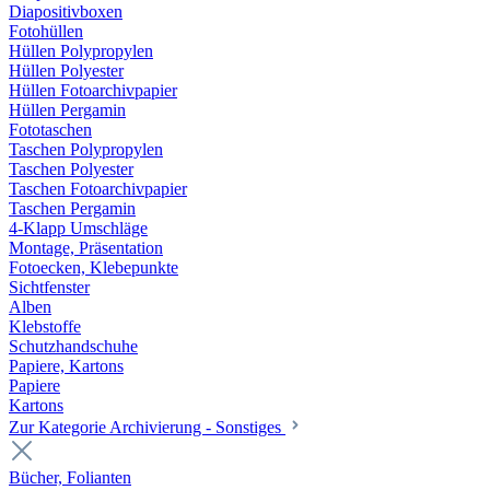
Diapositivboxen
Fotohüllen
Hüllen Polypropylen
Hüllen Polyester
Hüllen Fotoarchivpapier
Hüllen Pergamin
Fototaschen
Taschen Polypropylen
Taschen Polyester
Taschen Fotoarchivpapier
Taschen Pergamin
4-Klapp Umschläge
Montage, Präsentation
Fotoecken, Klebepunkte
Sichtfenster
Alben
Klebstoffe
Schutzhandschuhe
Papiere, Kartons
Papiere
Kartons
Zur Kategorie Archivierung - Sonstiges
Bücher, Folianten