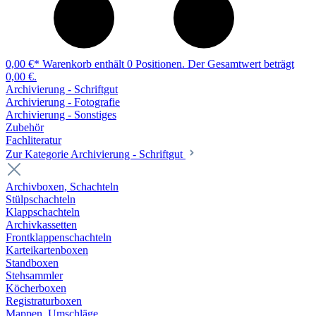
0,00 €*
Warenkorb enthält 0 Positionen. Der Gesamtwert beträgt
0,00 €.
Archivierung - Schriftgut
Archivierung - Fotografie
Archivierung - Sonstiges
Zubehör
Fachliteratur
Zur Kategorie Archivierung - Schriftgut
Archivboxen, Schachteln
Stülpschachteln
Klappschachteln
Archivkassetten
Frontklappenschachteln
Karteikartenboxen
Standboxen
Stehsammler
Köcherboxen
Registraturboxen
Mappen, Umschläge