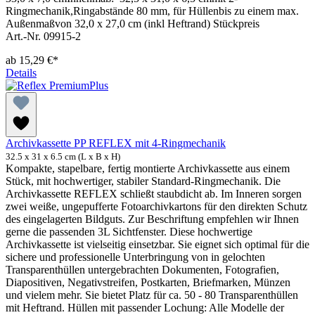
Ringmechanik,Ringabstände 80 mm, für Hüllenbis zu einem max.
Außenmaßvon 32,0 x 27,0 cm (inkl Heftrand) Stückpreis
Art.-Nr. 09915-2
ab
15,29 €*
Details
Archivkassette PP REFLEX mit 4-Ringmechanik
32.5 x 31 x 6.5 cm (L x B x H)
Kompakte, stapelbare, fertig montierte Archivkassette aus einem
Stück, mit hochwertiger, stabiler Standard-Ringmechanik. Die
Archivkassette REFLEX schließt staubdicht ab. Im Inneren sorgen
zwei weiße, ungepufferte Fotoarchivkartons für den direkten Schutz
des eingelagerten Bildguts. Zur Beschriftung empfehlen wir Ihnen
gerne die passenden 3L Sichtfenster. Diese hochwertige
Archivkassette ist vielseitig einsetzbar. Sie eignet sich optimal für die
sichere und professionelle Unterbringung von in gelochten
Transparenthüllen untergebrachten Dokumenten, Fotografien,
Diapositiven, Negativstreifen, Postkarten, Briefmarken, Münzen
und vielem mehr. Sie bietet Platz für ca. 50 - 80 Transparenthüllen
mit Heftrand. Hüllen mit passender Lochung: Alle Modelle der