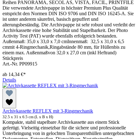
Reihen PANORAMA, SECOL AS, VISTA, FACIL, PRINTFILE
Die verwendete Archivpappe in höchster Premium Plus Qualität
entspricht den Normen DIN ISO 9706 und DIN ISO 16245-A. Sie
ist unter anderem säurefrei, basisch gepuffert und
alterungsbeständig. Die Archivpappe ist sehr robust und verleiht der
Archivkassette eine hohe Stabilität und Stapelbarkeit. Der Photo
Activity Test (PAT) wurde ebenfalls erfolgreich bestanden.
Außenmaß: 35,0 x 33,0 x 7,0 cmInnenmaß: 32,5 x 31,0 x 6,5
cmmit 4-Ringmechanik,Ringabstände 80 mm, für Hüllenbis zu
einem max. Außenmaßvon 32,0 x 27,0 cm (inkl Heftrand)
Stückpreis
Art.-Nr. PP09915
ab
14,34 €*
Details
Archivkassette REFLEX mit 3-Ringmechanik
32.5 x 31 x 6.5 cm (L x B x H)
Kompakte, stabil stapelbare Archivkassette aus einem Stück
gefertigt. Vielseitig einsetzbar für die sichere und professionelle
Unterbringung von in gelochten Transparenthüllen untergebrachten
Dokumenten, Fotografien, Diapositiven, Negativstreifen,