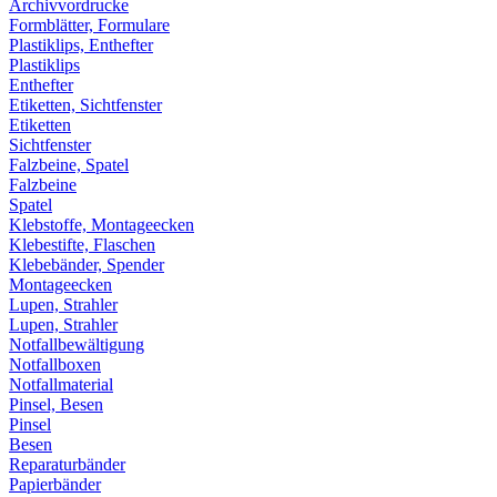
Archivvordrucke
Formblätter, Formulare
Plastiklips, Enthefter
Plastiklips
Enthefter
Etiketten, Sichtfenster
Etiketten
Sichtfenster
Falzbeine, Spatel
Falzbeine
Spatel
Klebstoffe, Montageecken
Klebestifte, Flaschen
Klebebänder, Spender
Montageecken
Lupen, Strahler
Lupen, Strahler
Notfallbewältigung
Notfallboxen
Notfallmaterial
Pinsel, Besen
Pinsel
Besen
Reparaturbänder
Papierbänder