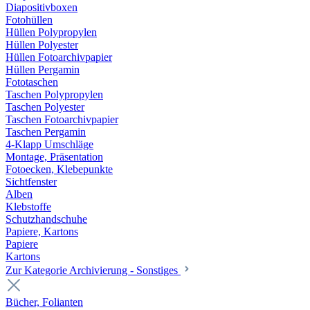
Diapositivboxen
Fotohüllen
Hüllen Polypropylen
Hüllen Polyester
Hüllen Fotoarchivpapier
Hüllen Pergamin
Fototaschen
Taschen Polypropylen
Taschen Polyester
Taschen Fotoarchivpapier
Taschen Pergamin
4-Klapp Umschläge
Montage, Präsentation
Fotoecken, Klebepunkte
Sichtfenster
Alben
Klebstoffe
Schutzhandschuhe
Papiere, Kartons
Papiere
Kartons
Zur Kategorie Archivierung - Sonstiges
Bücher, Folianten