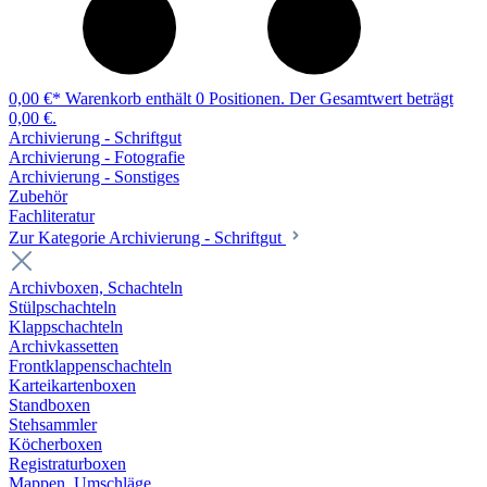
0,00 €*
Warenkorb enthält 0 Positionen. Der Gesamtwert beträgt
0,00 €.
Archivierung - Schriftgut
Archivierung - Fotografie
Archivierung - Sonstiges
Zubehör
Fachliteratur
Zur Kategorie Archivierung - Schriftgut
Archivboxen, Schachteln
Stülpschachteln
Klappschachteln
Archivkassetten
Frontklappenschachteln
Karteikartenboxen
Standboxen
Stehsammler
Köcherboxen
Registraturboxen
Mappen, Umschläge