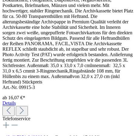
Postkarten, Briefmarken, Münzen und vielem mehr. Mit
hochwertiger, stabiler Ringmechanik. Die Archivkassette bietet Platz
für ca. 50-80 Transparenthüllen mit Heftrand. Die
alterungsbeständige Archivpappe in Premium Qualität verleiht der
Archivkassette eine hohe Stabilität und Sicherheit. Im Inneren
sorgen zwei weiße, ungepufferte Fotoarchivkartons für den direkten
Schutz des eingelagerten Bildguts. Passend für alle Heftrandhüllen
der Reihen PANORAMA, FACIL,VISTA Die Archivkassette
REFLEX schließt staubdicht ab, ist stapelbar und sehr robust. Der
Photo Activity Test (PAT) wurde erfolgreich bestanden. Anlieferung
fertig montiert. Zur Beschriftung empfehlen wir die passenden 3L
Sichtfenster. Außenmaß: 35,0 x 33,0 x 7,0 cmInnenmaß: 32,5 x
31,0 x 6,5 cmmit 3-Ringmechanik,Ringabstände 108 mm, für
Hüllenbis zu einem max. Außenmaßvon 32,0 x 27,0 cm (inkl
Heftrand) Stückpreis
Art.-Nr. 09915-3
ab
16,07 €*
Details
Telefonservice