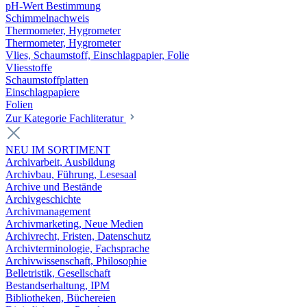
pH-Wert Bestimmung
Schimmelnachweis
Thermometer, Hygrometer
Thermometer, Hygrometer
Vlies, Schaumstoff, Einschlagpapier, Folie
Vliesstoffe
Schaumstoffplatten
Einschlagpapiere
Folien
Zur Kategorie Fachliteratur
NEU IM SORTIMENT
Archivarbeit, Ausbildung
Archivbau, Führung, Lesesaal
Archive und Bestände
Archivgeschichte
Archivmanagement
Archivmarketing, Neue Medien
Archivrecht, Fristen, Datenschutz
Archivterminologie, Fachsprache
Archivwissenschaft, Philosophie
Belletristik, Gesellschaft
Bestandserhaltung, IPM
Bibliotheken, Büchereien