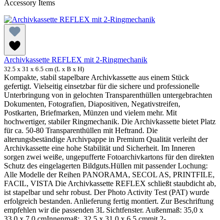
Accessory Items
Archivkassette REFLEX mit 2-Ringmechanik
32.5 x 31 x 6.5 cm (L x B x H)
Kompakte, stabil stapelbare Archivkassette aus einem Stück
gefertigt. Vielseitig einsetzbar für die sichere und professionelle
Unterbringung von in gelochten Transparenthüllen untergebrachten
Dokumenten, Fotografien, Diapositiven, Negativstreifen,
Postkarten, Briefmarken, Münzen und vielem mehr. Mit
hochwertiger, stabiler Ringmechanik. Die Archivkassette bietet Platz
für ca. 50-80 Transparenthüllen mit Heftrand. Die
alterungsbeständige Archivpappe in Premium Qualität verleiht der
Archivkassette eine hohe Stabilität und Sicherheit. Im Inneren
sorgen zwei weiße, ungepufferte Fotoarchivkartons für den direkten
Schutz des eingelagerten Bildguts.Hüllen mit passender Lochung:
Alle Modelle der Reihen PANORAMA, SECOL AS, PRINTFILE,
FACIL, VISTA Die Archivkassette REFLEX schließt staubdicht ab,
ist stapelbar und sehr robust. Der Photo Activity Test (PAT) wurde
erfolgreich bestanden. Anlieferung fertig montiert. Zur Beschriftung
empfehlen wir die passenden 3L Sichtfenster. Außenmaß: 35,0 x
33,0 x 7,0 cmInnenmaß: 32,5 x 31,0 x 6,5 cmmit 2-