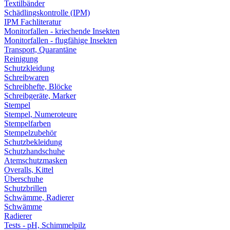
Textilbänder
Schädlingskontrolle (IPM)
IPM Fachliteratur
Monitorfallen - kriechende Insekten
Monitorfallen - flugfähige Insekten
Transport, Quarantäne
Reinigung
Schutzkleidung
Schreibwaren
Schreibhefte, Blöcke
Schreibgeräte, Marker
Stempel
Stempel, Numeroteure
Stempelfarben
Stempelzubehör
Schutzbekleidung
Schutzhandschuhe
Atemschutzmasken
Overalls, Kittel
Überschuhe
Schutzbrillen
Schwämme, Radierer
Schwämme
Radierer
Tests - pH, Schimmelpilz