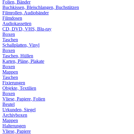
Folien, Bänder
Buchkissen, Bleischlangen, Buchstützen
Filmrollen, Audiobänder
Filmdosen
Audiokassetten
CD, DVD, VHS, Blu-ray
Boxen
Taschen
Schallplatten, Vinyl
Boxen
Taschen, Hüllen
Karten, Pläne, Plakate
Boxen
Mappen
Taschen
Fixierungen
Objekte, Textilien
Boxen
Vliese, Papiere, Folien
Beutel
Urkunden, Siegel
Archivboxen
Mappen
Halterungen
Vliese, Papiere