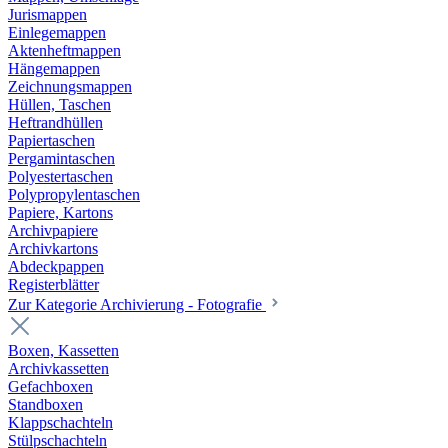
Jurismappen
Einlegemappen
Aktenheftmappen
Hängemappen
Zeichnungsmappen
Hüllen, Taschen
Heftrandhüllen
Papiertaschen
Pergamintaschen
Polyestertaschen
Polypropylentaschen
Papiere, Kartons
Archivpapiere
Archivkartons
Abdeckpappen
Registerblätter
Zur Kategorie Archivierung - Fotografie
Boxen, Kassetten
Archivkassetten
Gefachboxen
Standboxen
Klappschachteln
Stülpschachteln