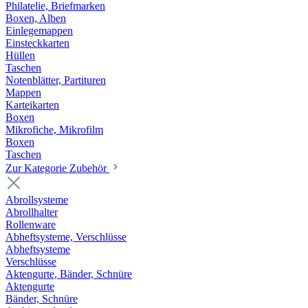
Philatelie, Briefmarken
Boxen, Alben
Einlegemappen
Einsteckkarten
Hüllen
Taschen
Notenblätter, Partituren
Mappen
Karteikarten
Boxen
Mikrofiche, Mikrofilm
Boxen
Taschen
Zur Kategorie Zubehör
Abrollsysteme
Abrollhalter
Rollenware
Abheftsysteme, Verschlüsse
Abheftsysteme
Verschlüsse
Aktengurte, Bänder, Schnüre
Aktengurte
Bänder, Schnüre