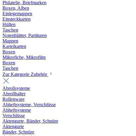
Philatelie, Briefmarken
Boxen, Alben
Einlegemappen
Einsteckkarten
Hüllen
Taschen
Notenblätter, Partituren
Mappen
Karteikarten
Boxen
Mikrofiche, Mikrofilm
Boxen
Taschen
Zur Kategorie Zubehör
Abrollsysteme
Abrollhalter
Rollenware
Abheftsysteme, Verschlüsse
Abheftsysteme
Verschlüsse
Aktengurte, Bänder, Schnüre
Aktengurte
Bänder, Schnüre