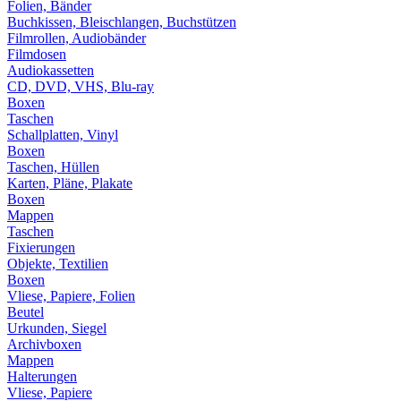
Folien, Bänder
Buchkissen, Bleischlangen, Buchstützen
Filmrollen, Audiobänder
Filmdosen
Audiokassetten
CD, DVD, VHS, Blu-ray
Boxen
Taschen
Schallplatten, Vinyl
Boxen
Taschen, Hüllen
Karten, Pläne, Plakate
Boxen
Mappen
Taschen
Fixierungen
Objekte, Textilien
Boxen
Vliese, Papiere, Folien
Beutel
Urkunden, Siegel
Archivboxen
Mappen
Halterungen
Vliese, Papiere