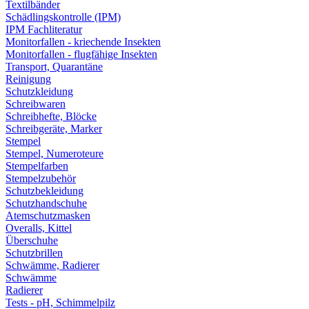
Textilbänder
Schädlingskontrolle (IPM)
IPM Fachliteratur
Monitorfallen - kriechende Insekten
Monitorfallen - flugfähige Insekten
Transport, Quarantäne
Reinigung
Schutzkleidung
Schreibwaren
Schreibhefte, Blöcke
Schreibgeräte, Marker
Stempel
Stempel, Numeroteure
Stempelfarben
Stempelzubehör
Schutzbekleidung
Schutzhandschuhe
Atemschutzmasken
Overalls, Kittel
Überschuhe
Schutzbrillen
Schwämme, Radierer
Schwämme
Radierer
Tests - pH, Schimmelpilz