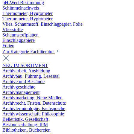
pH-Wert Bestimmung
Schimmelnachweis
Thermometer, Hygrometer
Thermometer, Hygrometer
Vlies, Schaumstoff, Einschlagpapier, Folie
Vliesstoffe
Schaumstoffplatten
Einschlagpapiere
Folien
Zur Kategorie Fachliteratur
NEU IM SORTIMENT
Archivarbeit, Ausbildung
Archivbau, Führung, Lesesaal
Archive und Bestände
Archivgeschichte
Archivmanagement
Archivmarketing, Neue Medien
Archivrecht, Fristen, Datenschutz
Archivterminologie, Fachsprache
Archivwissenschaft, Philosophie
Belletristik, Gesellschaft
Bestandserhaltung, IPM
Bibliotheken, Büchereien