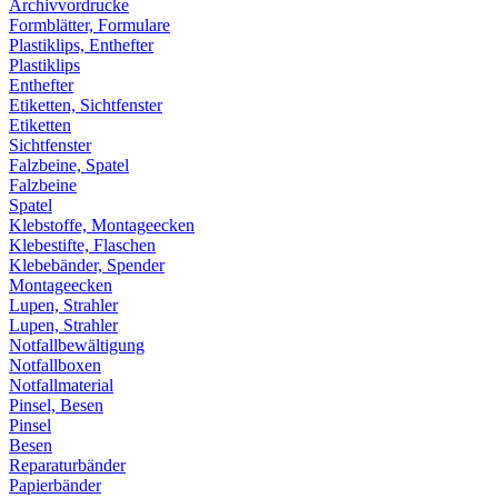
Archivvordrucke
Formblätter, Formulare
Plastiklips, Enthefter
Plastiklips
Enthefter
Etiketten, Sichtfenster
Etiketten
Sichtfenster
Falzbeine, Spatel
Falzbeine
Spatel
Klebstoffe, Montageecken
Klebestifte, Flaschen
Klebebänder, Spender
Montageecken
Lupen, Strahler
Lupen, Strahler
Notfallbewältigung
Notfallboxen
Notfallmaterial
Pinsel, Besen
Pinsel
Besen
Reparaturbänder
Papierbänder