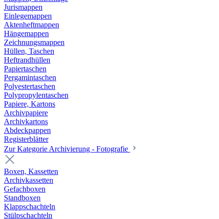
Jurismappen
Einlegemappen
Aktenheftmappen
Hängemappen
Zeichnungsmappen
Hüllen, Taschen
Heftrandhüllen
Papiertaschen
Pergamintaschen
Polyestertaschen
Polypropylentaschen
Papiere, Kartons
Archivpapiere
Archivkartons
Abdeckpappen
Registerblätter
Zur Kategorie Archivierung - Fotografie
Boxen, Kassetten
Archivkassetten
Gefachboxen
Standboxen
Klappschachteln
Stülpschachteln