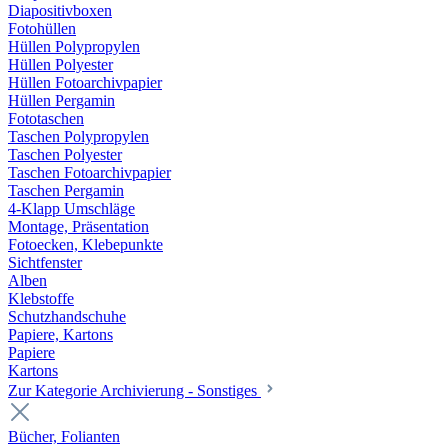
Diapositivboxen
Fotohüllen
Hüllen Polypropylen
Hüllen Polyester
Hüllen Fotoarchivpapier
Hüllen Pergamin
Fototaschen
Taschen Polypropylen
Taschen Polyester
Taschen Fotoarchivpapier
Taschen Pergamin
4-Klapp Umschläge
Montage, Präsentation
Fotoecken, Klebepunkte
Sichtfenster
Alben
Klebstoffe
Schutzhandschuhe
Papiere, Kartons
Papiere
Kartons
Zur Kategorie Archivierung - Sonstiges
Bücher, Folianten