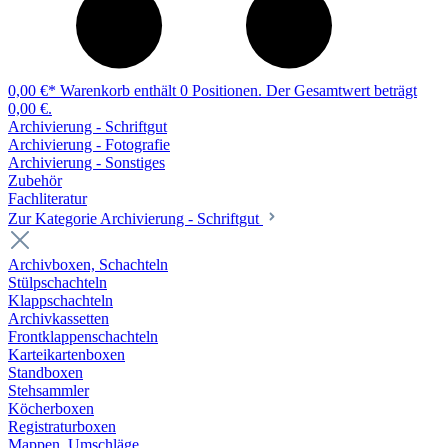
0,00 €*
Warenkorb enthält 0 Positionen. Der Gesamtwert beträgt
0,00 €.
Archivierung - Schriftgut
Archivierung - Fotografie
Archivierung - Sonstiges
Zubehör
Fachliteratur
Zur Kategorie Archivierung - Schriftgut
Archivboxen, Schachteln
Stülpschachteln
Klappschachteln
Archivkassetten
Frontklappenschachteln
Karteikartenboxen
Standboxen
Stehsammler
Köcherboxen
Registraturboxen
Mappen, Umschläge