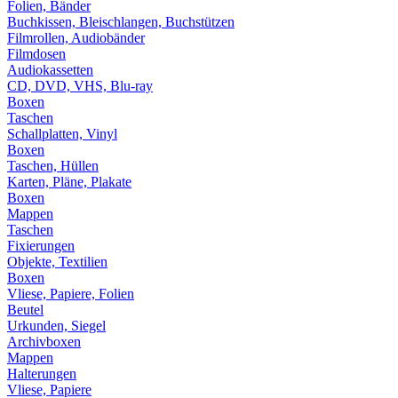
Folien, Bänder
Buchkissen, Bleischlangen, Buchstützen
Filmrollen, Audiobänder
Filmdosen
Audiokassetten
CD, DVD, VHS, Blu-ray
Boxen
Taschen
Schallplatten, Vinyl
Boxen
Taschen, Hüllen
Karten, Pläne, Plakate
Boxen
Mappen
Taschen
Fixierungen
Objekte, Textilien
Boxen
Vliese, Papiere, Folien
Beutel
Urkunden, Siegel
Archivboxen
Mappen
Halterungen
Vliese, Papiere