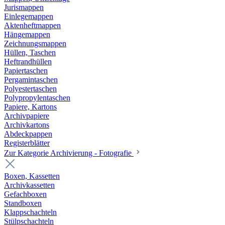
Jurismappen
Einlegemappen
Aktenheftmappen
Hängemappen
Zeichnungsmappen
Hüllen, Taschen
Heftrandhüllen
Papiertaschen
Pergamintaschen
Polyestertaschen
Polypropylentaschen
Papiere, Kartons
Archivpapiere
Archivkartons
Abdeckpappen
Registerblätter
Zur Kategorie Archivierung - Fotografie
Boxen, Kassetten
Archivkassetten
Gefachboxen
Standboxen
Klappschachteln
Stülpschachteln