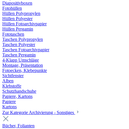
Diapositivboxen
Fotohüllen
Hüllen Polypropylen
Hüllen Polyester
Hüllen Fotoarchivpapier
Hüllen Pergamin
Fototaschen
Taschen Polypropylen
Taschen Polyester
Taschen Fotoarchivpapier
Taschen Pergamin
4-Klapp Umschläge
Montage, Präsentation
Fotoecken, Klebepunkte
Sichtfenster
Alben
Klebstoffe
Schutzhandschuhe
Papiere, Kartons
Papiere
Kartons
Zur Kategorie Archivierung - Sonstiges
Bücher, Folianten