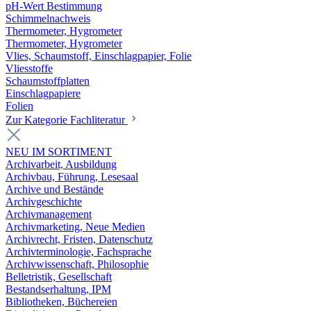
pH-Wert Bestimmung
Schimmelnachweis
Thermometer, Hygrometer
Thermometer, Hygrometer
Vlies, Schaumstoff, Einschlagpapier, Folie
Vliesstoffe
Schaumstoffplatten
Einschlagpapiere
Folien
Zur Kategorie Fachliteratur
NEU IM SORTIMENT
Archivarbeit, Ausbildung
Archivbau, Führung, Lesesaal
Archive und Bestände
Archivgeschichte
Archivmanagement
Archivmarketing, Neue Medien
Archivrecht, Fristen, Datenschutz
Archivterminologie, Fachsprache
Archivwissenschaft, Philosophie
Belletristik, Gesellschaft
Bestandserhaltung, IPM
Bibliotheken, Büchereien