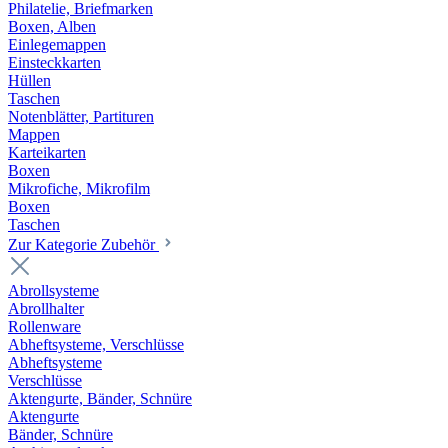
Philatelie, Briefmarken
Boxen, Alben
Einlegemappen
Einsteckkarten
Hüllen
Taschen
Notenblätter, Partituren
Mappen
Karteikarten
Boxen
Mikrofiche, Mikrofilm
Boxen
Taschen
Zur Kategorie Zubehör
Abrollsysteme
Abrollhalter
Rollenware
Abheftsysteme, Verschlüsse
Abheftsysteme
Verschlüsse
Aktengurte, Bänder, Schnüre
Aktengurte
Bänder, Schnüre