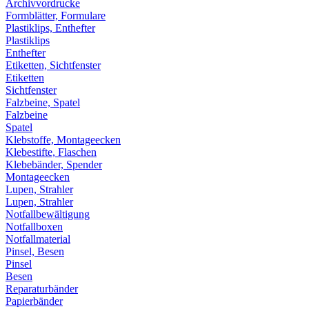
Archivvordrucke
Formblätter, Formulare
Plastiklips, Enthefter
Plastiklips
Enthefter
Etiketten, Sichtfenster
Etiketten
Sichtfenster
Falzbeine, Spatel
Falzbeine
Spatel
Klebstoffe, Montageecken
Klebestifte, Flaschen
Klebebänder, Spender
Montageecken
Lupen, Strahler
Lupen, Strahler
Notfallbewältigung
Notfallboxen
Notfallmaterial
Pinsel, Besen
Pinsel
Besen
Reparaturbänder
Papierbänder