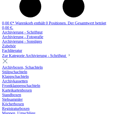
0,00 €*
Warenkorb enthält 0 Positionen. Der Gesamtwert beträgt
0,00 €.
Archivierung - Schriftgut
Archivierung - Fotografie
Archivierung - Sonstiges
Zubehör
Fachliteratur
Zur Kategorie Archivierung - Schriftgut
Archivboxen, Schachteln
Stülpschachteln
Klappschachteln
Archivkassetten
Frontklappenschachteln
Karteikartenboxen
Standboxen
Stehsammler
Köcherboxen
Registraturboxen
Mappen, Umschläge