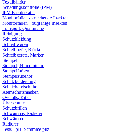
Textilbänder
Schädlingskontrolle (IPM)
IPM Fachliteratur
Monitorfallen - kriechende Insekten
Monitorfallen - flugfähige Insekten
Transport, Quarantäne
Reinigung
Schutzkleidung
Schreibwaren
Schreibhefte, Blöcke
Schreibgeräte, Marker
Stempel
Stempel, Numeroteure
Stempelfarben
Stempelzubehör
Schutzbekleidung
Schutzhandschuhe
Atemschutzmasken
Overalls, Kittel
Überschuhe
Schutzbrillen
Schwämme, Radierer
Schwämme
Radierer
Tests - pH, Schimmelpilz