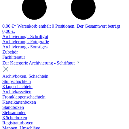
0,00 €*
Warenkorb enthält 0 Positionen. Der Gesamtwert beträgt
0,00 €.
Archivierung - Schriftgut
Archivierung - Fotografie
Archivierung - Sonstiges
Zubehör
Fachliteratur
Zur Kategorie Archivierung - Schriftgut
Archivboxen, Schachteln
Stülpschachteln
Klappschachteln
Archivkassetten
Frontklappenschachteln
Karteikartenboxen
Standboxen
Stehsammler
Köcherboxen
Registraturboxen
Mappen, Umschläge