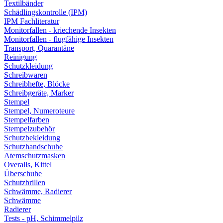
Textilbänder
Schädlingskontrolle (IPM)
IPM Fachliteratur
Monitorfallen - kriechende Insekten
Monitorfallen - flugfähige Insekten
Transport, Quarantäne
Reinigung
Schutzkleidung
Schreibwaren
Schreibhefte, Blöcke
Schreibgeräte, Marker
Stempel
Stempel, Numeroteure
Stempelfarben
Stempelzubehör
Schutzbekleidung
Schutzhandschuhe
Atemschutzmasken
Overalls, Kittel
Überschuhe
Schutzbrillen
Schwämme, Radierer
Schwämme
Radierer
Tests - pH, Schimmelpilz