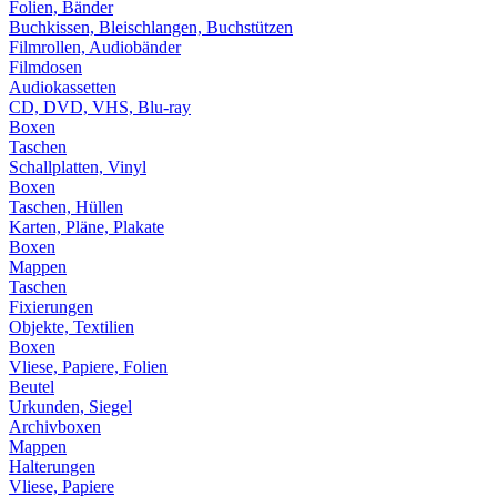
Folien, Bänder
Buchkissen, Bleischlangen, Buchstützen
Filmrollen, Audiobänder
Filmdosen
Audiokassetten
CD, DVD, VHS, Blu-ray
Boxen
Taschen
Schallplatten, Vinyl
Boxen
Taschen, Hüllen
Karten, Pläne, Plakate
Boxen
Mappen
Taschen
Fixierungen
Objekte, Textilien
Boxen
Vliese, Papiere, Folien
Beutel
Urkunden, Siegel
Archivboxen
Mappen
Halterungen
Vliese, Papiere