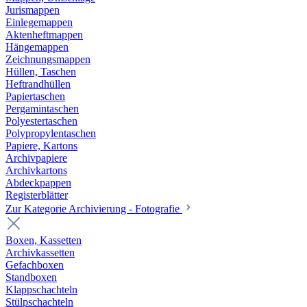
Jurismappen
Einlegemappen
Aktenheftmappen
Hängemappen
Zeichnungsmappen
Hüllen, Taschen
Heftrandhüllen
Papiertaschen
Pergamintaschen
Polyestertaschen
Polypropylentaschen
Papiere, Kartons
Archivpapiere
Archivkartons
Abdeckpappen
Registerblätter
Zur Kategorie Archivierung - Fotografie
Boxen, Kassetten
Archivkassetten
Gefachboxen
Standboxen
Klappschachteln
Stülpschachteln