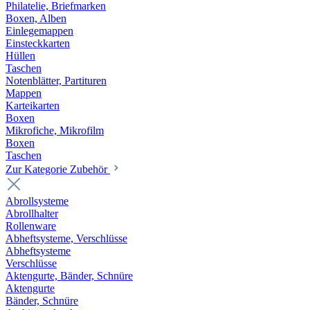
Philatelie, Briefmarken
Boxen, Alben
Einlegemappen
Einsteckkarten
Hüllen
Taschen
Notenblätter, Partituren
Mappen
Karteikarten
Boxen
Mikrofiche, Mikrofilm
Boxen
Taschen
Zur Kategorie Zubehör
Abrollsysteme
Abrollhalter
Rollenware
Abheftsysteme, Verschlüsse
Abheftsysteme
Verschlüsse
Aktengurte, Bänder, Schnüre
Aktengurte
Bänder, Schnüre