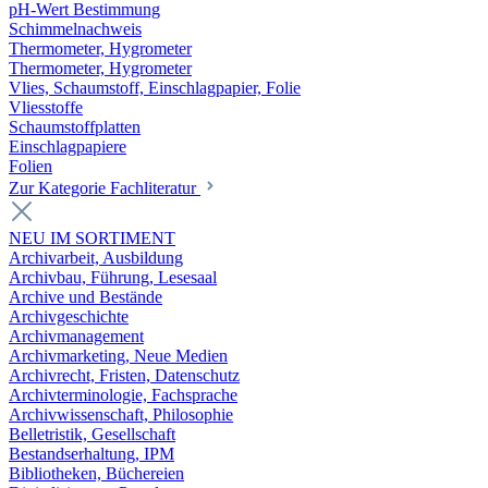
pH-Wert Bestimmung
Schimmelnachweis
Thermometer, Hygrometer
Thermometer, Hygrometer
Vlies, Schaumstoff, Einschlagpapier, Folie
Vliesstoffe
Schaumstoffplatten
Einschlagpapiere
Folien
Zur Kategorie Fachliteratur
NEU IM SORTIMENT
Archivarbeit, Ausbildung
Archivbau, Führung, Lesesaal
Archive und Bestände
Archivgeschichte
Archivmanagement
Archivmarketing, Neue Medien
Archivrecht, Fristen, Datenschutz
Archivterminologie, Fachsprache
Archivwissenschaft, Philosophie
Belletristik, Gesellschaft
Bestandserhaltung, IPM
Bibliotheken, Büchereien