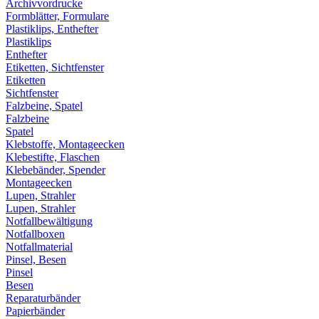
Archivvordrucke
Formblätter, Formulare
Plastiklips, Enthefter
Plastiklips
Enthefter
Etiketten, Sichtfenster
Etiketten
Sichtfenster
Falzbeine, Spatel
Falzbeine
Spatel
Klebstoffe, Montageecken
Klebestifte, Flaschen
Klebebänder, Spender
Montageecken
Lupen, Strahler
Lupen, Strahler
Notfallbewältigung
Notfallboxen
Notfallmaterial
Pinsel, Besen
Pinsel
Besen
Reparaturbänder
Papierbänder