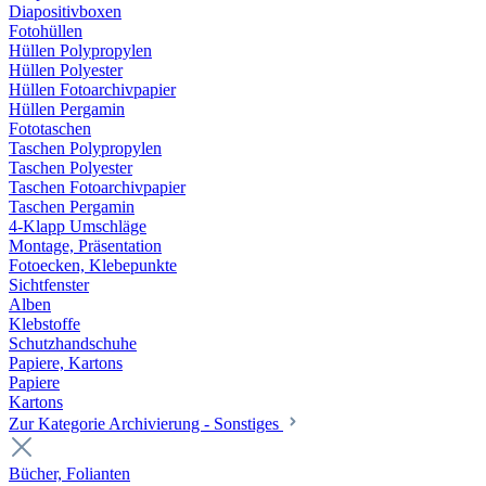
Diapositivboxen
Fotohüllen
Hüllen Polypropylen
Hüllen Polyester
Hüllen Fotoarchivpapier
Hüllen Pergamin
Fototaschen
Taschen Polypropylen
Taschen Polyester
Taschen Fotoarchivpapier
Taschen Pergamin
4-Klapp Umschläge
Montage, Präsentation
Fotoecken, Klebepunkte
Sichtfenster
Alben
Klebstoffe
Schutzhandschuhe
Papiere, Kartons
Papiere
Kartons
Zur Kategorie Archivierung - Sonstiges
Bücher, Folianten