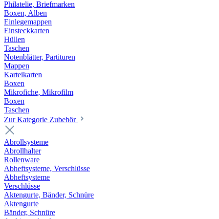
Philatelie, Briefmarken
Boxen, Alben
Einlegemappen
Einsteckkarten
Hüllen
Taschen
Notenblätter, Partituren
Mappen
Karteikarten
Boxen
Mikrofiche, Mikrofilm
Boxen
Taschen
Zur Kategorie Zubehör
Abrollsysteme
Abrollhalter
Rollenware
Abheftsysteme, Verschlüsse
Abheftsysteme
Verschlüsse
Aktengurte, Bänder, Schnüre
Aktengurte
Bänder, Schnüre