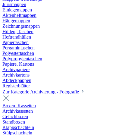
Jurismappen
Einlegemappen
Aktenheftmappen
Hängemappen
Zeichnungsmappen
Hüllen, Taschen
Heftrandhüllen
Papiertaschen
Pergamintaschen
Polyestertaschen
Polypropylentaschen
Papiere, Kartons
Archivpapiere
Archivkartons
Abdeckpappen
Registerblätter
Zur Kategorie Archivierung - Fotografie
Boxen, Kassetten
Archivkassetten
Gefachboxen
Standboxen
Klappschachteln
Stülpschachteln