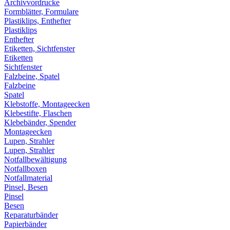
Archivvordrucke
Formblätter, Formulare
Plastiklips, Enthefter
Plastiklips
Enthefter
Etiketten, Sichtfenster
Etiketten
Sichtfenster
Falzbeine, Spatel
Falzbeine
Spatel
Klebstoffe, Montageecken
Klebestifte, Flaschen
Klebebänder, Spender
Montageecken
Lupen, Strahler
Lupen, Strahler
Notfallbewältigung
Notfallboxen
Notfallmaterial
Pinsel, Besen
Pinsel
Besen
Reparaturbänder
Papierbänder