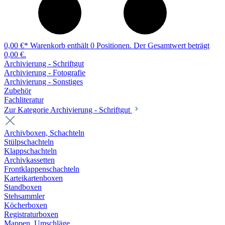
0,00 €*
Warenkorb enthält 0 Positionen. Der Gesamtwert beträgt
0,00 €.
Archivierung - Schriftgut
Archivierung - Fotografie
Archivierung - Sonstiges
Zubehör
Fachliteratur
Zur Kategorie Archivierung - Schriftgut
Archivboxen, Schachteln
Stülpschachteln
Klappschachteln
Archivkassetten
Frontklappenschachteln
Karteikartenboxen
Standboxen
Stehsammler
Köcherboxen
Registraturboxen
Mappen, Umschläge