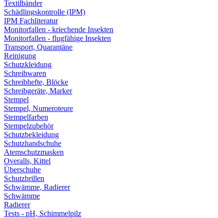
Textilbänder
Schädlingskontrolle (IPM)
IPM Fachliteratur
Monitorfallen - kriechende Insekten
Monitorfallen - flugfähige Insekten
Transport, Quarantäne
Reinigung
Schutzkleidung
Schreibwaren
Schreibhefte, Blöcke
Schreibgeräte, Marker
Stempel
Stempel, Numeroteure
Stempelfarben
Stempelzubehör
Schutzbekleidung
Schutzhandschuhe
Atemschutzmasken
Overalls, Kittel
Überschuhe
Schutzbrillen
Schwämme, Radierer
Schwämme
Radierer
Tests - pH, Schimmelpilz