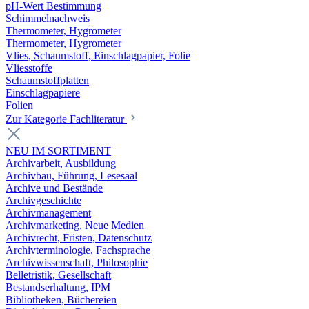
pH-Wert Bestimmung
Schimmelnachweis
Thermometer, Hygrometer
Thermometer, Hygrometer
Vlies, Schaumstoff, Einschlagpapier, Folie
Vliesstoffe
Schaumstoffplatten
Einschlagpapiere
Folien
Zur Kategorie Fachliteratur
NEU IM SORTIMENT
Archivarbeit, Ausbildung
Archivbau, Führung, Lesesaal
Archive und Bestände
Archivgeschichte
Archivmanagement
Archivmarketing, Neue Medien
Archivrecht, Fristen, Datenschutz
Archivterminologie, Fachsprache
Archivwissenschaft, Philosophie
Belletristik, Gesellschaft
Bestandserhaltung, IPM
Bibliotheken, Büchereien