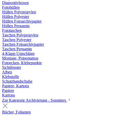
Diapositivboxen
Fotohüllen
Hüllen Polypropylen
Hüllen Polyester
Hüllen Fotoarchivpapier
Hüllen Pergamin
Fototaschen
Taschen Polypropylen
Taschen Polyester
Taschen Fotoarchivpapier
Taschen Pergamin
4-Klapp Umschläge
Montage, Präsentation
Fotoecken, Klebepunkte
Sichtfenster
Alben
Klebstoffe
Schutzhandschuhe
Papiere, Kartons
Papiere
Kartons
Zur Kategorie Archivierung - Sonstiges
Bücher, Folianten