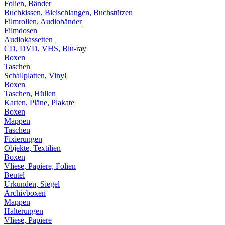
Folien, Bänder
Buchkissen, Bleischlangen, Buchstützen
Filmrollen, Audiobänder
Filmdosen
Audiokassetten
CD, DVD, VHS, Blu-ray
Boxen
Taschen
Schallplatten, Vinyl
Boxen
Taschen, Hüllen
Karten, Pläne, Plakate
Boxen
Mappen
Taschen
Fixierungen
Objekte, Textilien
Boxen
Vliese, Papiere, Folien
Beutel
Urkunden, Siegel
Archivboxen
Mappen
Halterungen
Vliese, Papiere