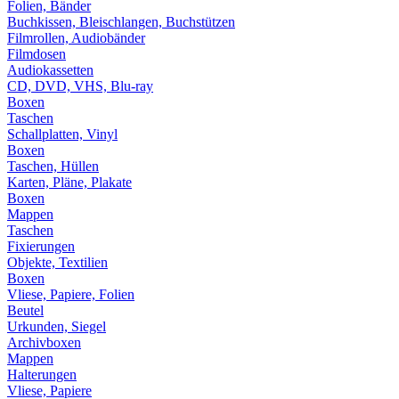
Folien, Bänder
Buchkissen, Bleischlangen, Buchstützen
Filmrollen, Audiobänder
Filmdosen
Audiokassetten
CD, DVD, VHS, Blu-ray
Boxen
Taschen
Schallplatten, Vinyl
Boxen
Taschen, Hüllen
Karten, Pläne, Plakate
Boxen
Mappen
Taschen
Fixierungen
Objekte, Textilien
Boxen
Vliese, Papiere, Folien
Beutel
Urkunden, Siegel
Archivboxen
Mappen
Halterungen
Vliese, Papiere