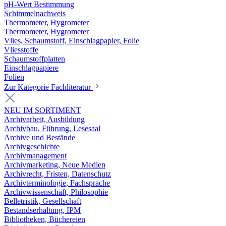
pH-Wert Bestimmung
Schimmelnachweis
Thermometer, Hygrometer
Thermometer, Hygrometer
Vlies, Schaumstoff, Einschlagpapier, Folie
Vliesstoffe
Schaumstoffplatten
Einschlagpapiere
Folien
Zur Kategorie Fachliteratur
NEU IM SORTIMENT
Archivarbeit, Ausbildung
Archivbau, Führung, Lesesaal
Archive und Bestände
Archivgeschichte
Archivmanagement
Archivmarketing, Neue Medien
Archivrecht, Fristen, Datenschutz
Archivterminologie, Fachsprache
Archivwissenschaft, Philosophie
Belletristik, Gesellschaft
Bestandserhaltung, IPM
Bibliotheken, Büchereien