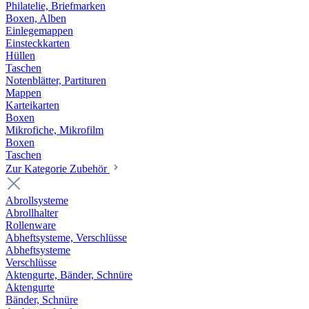
Philatelie, Briefmarken
Boxen, Alben
Einlegemappen
Einsteckkarten
Hüllen
Taschen
Notenblätter, Partituren
Mappen
Karteikarten
Boxen
Mikrofiche, Mikrofilm
Boxen
Taschen
Zur Kategorie Zubehör
Abrollsysteme
Abrollhalter
Rollenware
Abheftsysteme, Verschlüsse
Abheftsysteme
Verschlüsse
Aktengurte, Bänder, Schnüre
Aktengurte
Bänder, Schnüre