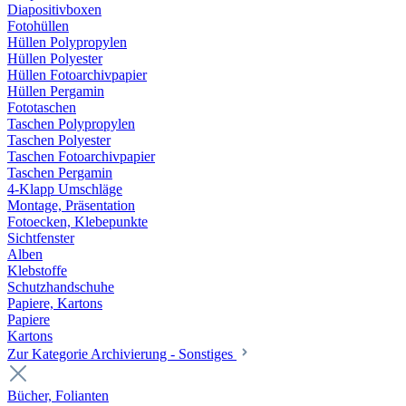
Diapositivboxen
Fotohüllen
Hüllen Polypropylen
Hüllen Polyester
Hüllen Fotoarchivpapier
Hüllen Pergamin
Fototaschen
Taschen Polypropylen
Taschen Polyester
Taschen Fotoarchivpapier
Taschen Pergamin
4-Klapp Umschläge
Montage, Präsentation
Fotoecken, Klebepunkte
Sichtfenster
Alben
Klebstoffe
Schutzhandschuhe
Papiere, Kartons
Papiere
Kartons
Zur Kategorie Archivierung - Sonstiges
Bücher, Folianten