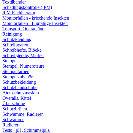
Textilbänder
Schädlingskontrolle (IPM)
IPM Fachliteratur
Monitorfallen - kriechende Insekten
Monitorfallen - flugfähige Insekten
Transport, Quarantäne
Reinigung
Schutzkleidung
Schreibwaren
Schreibhefte, Blöcke
Schreibgeräte, Marker
Stempel
Stempel, Numeroteure
Stempelfarben
Stempelzubehör
Schutzbekleidung
Schutzhandschuhe
Atemschutzmasken
Overalls, Kittel
Überschuhe
Schutzbrillen
Schwämme, Radierer
Schwämme
Radierer
Tests - pH, Schimmelpilz