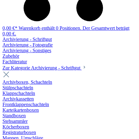
0,00 €*
Warenkorb enthält 0 Positionen. Der Gesamtwert beträgt
0,00 €.
Archivierung - Schriftgut
Archivierung - Fotografie
Archivierung - Sonstiges
Zubehör
Fachliteratur
Zur Kategorie Archivierung - Schriftgut
Archivboxen, Schachteln
Stülpschachteln
Klappschachteln
Archivkassetten
Frontklappenschachteln
Karteikartenboxen
Standboxen
Stehsammler
Köcherboxen
Registraturboxen
Mappen, Umschläge