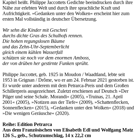
Kapitel heißt. Philippe Jaccottets Gedichte beeindrucken durch ihre
Nähe zur erlebten Welt und durch ihre sprachliche Kraft und
Aufrichtigkeit. »Gedanken unter den Wolken« erscheint hier zum
ersten Mal vollständig in deutscher Übersetzung.
Wir sehn die Kinder mit Geschrei
durchs dichte Gras des Schulhofs rennen.
Die hohen regungslosen Bäume
und das Zehn-Uhr-Septemberlicht
gleich einem kühlen Wasserfall
schützen sie noch vor dem enormen Amboss,
der von drüben her gestirnte Funken sprüht.
Philippe Jaccottet, geb. 1925 in Moudon / Waadtland, lebte seit
1953 in Grignan / Drôme, wo er am 24. Februar 2021 gestorben ist.
Er wurde unter anderem mit dem Petrarca-Preis und dem Großen
Schillerpreis ausgezeichnet. Zuletzt erschienen auf Deutsch »Der
Pilger und seine Schale. Morandi« (2005), »Truinas, 21. April
2001« (2005), »Notizen aus der Tiefe« (2009), »Schattenﬂecken,
Sonnenflecken« (2015), »Gedanken unter den Wolken« (2018) und
»Die wenigen Geräusche« (2020).
Reihe: Edition Petrarca
Aus dem Französischen von Elisabeth Edl und Wolfgang Matz
126 S., geb., Schutzumschlag, 14 x 22,2 cm