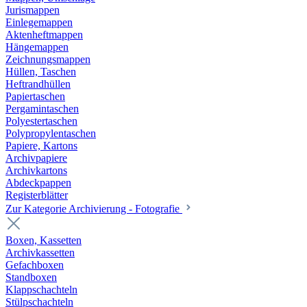
Jurismappen
Einlegemappen
Aktenheftmappen
Hängemappen
Zeichnungsmappen
Hüllen, Taschen
Heftrandhüllen
Papiertaschen
Pergamintaschen
Polyestertaschen
Polypropylentaschen
Papiere, Kartons
Archivpapiere
Archivkartons
Abdeckpappen
Registerblätter
Zur Kategorie Archivierung - Fotografie
Boxen, Kassetten
Archivkassetten
Gefachboxen
Standboxen
Klappschachteln
Stülpschachteln