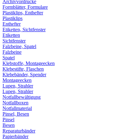
Archivvordrucke
Formblätter, Formulare
Plastiklips, Enthefter
Plastiklips
Enthefter
Etiketten, Sichtfenster
Etiketten
Sichtfenster
Falzbeine, Spatel
Falzbeine
Spatel
Klebstoffe, Montageecken
Klebestifte, Flaschen
Klebebänder, Spender
Montageecken
Lupen, Strahler
Lupen, Strahler
Notfallbewältigung
Notfallboxen
Notfallmaterial
Pinsel, Besen
Pinsel
Besen
Reparaturbänder
Papierbänder