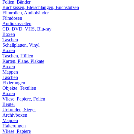
Folien, Bänder
Buchkissen, Bleischlangen, Buchstützen
Filmrollen, Audiobänder
Filmdosen
Audiokassetten
CD, DVD, VHS, Blu-ray
Boxen
Taschen
Schallplatten, Vinyl
Boxen
Taschen, Hüllen
Karten, Pläne, Plakate
Boxen
Mappen
Taschen
Fixierungen
Objekte, Textilien
Boxen
Vliese, Papiere, Folien
Beutel
Urkunden, Siegel
Archivboxen
Mappen
Halterungen
Vliese, Papiere