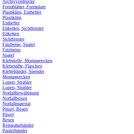
Archivvordrucke
Formblätter, Formulare
Plastiklips, Enthefter
Plastiklips
Enthefter
Etiketten, Sichtfenster
Etiketten
Sichtfenster
Falzbeine, Spatel
Falzbeine
Spatel
Klebstoffe, Montageecken
Klebestifte, Flaschen
Klebebänder, Spender
Montageecken
Lupen, Strahler
Lupen, Strahler
Notfallbewältigung
Notfallboxen
Notfallmaterial
Pinsel, Besen
Pinsel
Besen
Reparaturbänder
Papierbänder