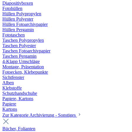
Diapositivboxen
Fotohüllen
Hüllen Polypropylen
Hüllen Polyester
Hüllen Fotoarchivpapier
Hüllen Pergamin
Fototaschen
Taschen Polypropylen
Taschen Polyester
Taschen Fotoarchivpapier
Taschen Pergamin
4-Klapp Umschläge
Montage, Präsentation
Fotoecken, Klebepunkte
Sichtfenster
Alben
Klebstoffe
Schutzhandschuhe
Papiere, Kartons
Papiere
Kartons
Zur Kategorie Archivierung - Sonstiges
Bücher, Folianten