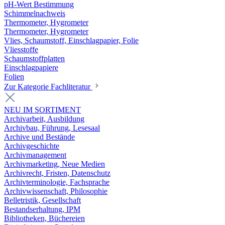
pH-Wert Bestimmung
Schimmelnachweis
Thermometer, Hygrometer
Thermometer, Hygrometer
Vlies, Schaumstoff, Einschlagpapier, Folie
Vliesstoffe
Schaumstoffplatten
Einschlagpapiere
Folien
Zur Kategorie Fachliteratur
NEU IM SORTIMENT
Archivarbeit, Ausbildung
Archivbau, Führung, Lesesaal
Archive und Bestände
Archivgeschichte
Archivmanagement
Archivmarketing, Neue Medien
Archivrecht, Fristen, Datenschutz
Archivterminologie, Fachsprache
Archivwissenschaft, Philosophie
Belletristik, Gesellschaft
Bestandserhaltung, IPM
Bibliotheken, Büchereien