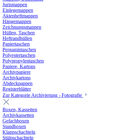
Jurismappen
Einlegemappen
Aktenheftmappen
Hängemappen
Zeichnungsmappen
Hüllen, Taschen
Heftrandhüllen
Papiertaschen
Pergamintaschen
Polyestertaschen
Polypropylentaschen
Papiere, Kartons
Archivpapiere
Archivkartons
Abdeckpappen
Registerblätter
Zur Kategorie Archivierung - Fotografie
Boxen, Kassetten
Archivkassetten
Gefachboxen
Standboxen
Klappschachteln
Stülpschachteln