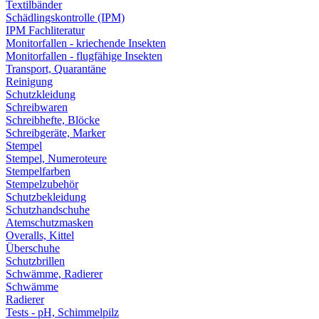
Textilbänder
Schädlingskontrolle (IPM)
IPM Fachliteratur
Monitorfallen - kriechende Insekten
Monitorfallen - flugfähige Insekten
Transport, Quarantäne
Reinigung
Schutzkleidung
Schreibwaren
Schreibhefte, Blöcke
Schreibgeräte, Marker
Stempel
Stempel, Numeroteure
Stempelfarben
Stempelzubehör
Schutzbekleidung
Schutzhandschuhe
Atemschutzmasken
Overalls, Kittel
Überschuhe
Schutzbrillen
Schwämme, Radierer
Schwämme
Radierer
Tests - pH, Schimmelpilz