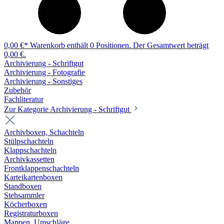
0,00 €*
Warenkorb enthält 0 Positionen. Der Gesamtwert beträgt
0,00 €.
Archivierung - Schriftgut
Archivierung - Fotografie
Archivierung - Sonstiges
Zubehör
Fachliteratur
Zur Kategorie Archivierung - Schriftgut
Archivboxen, Schachteln
Stülpschachteln
Klappschachteln
Archivkassetten
Frontklappenschachteln
Karteikartenboxen
Standboxen
Stehsammler
Köcherboxen
Registraturboxen
Mappen, Umschläge