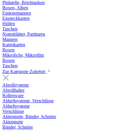
Philatelie, Briefmarken
Boxen, Alben
Einlegemappen
Einsteckkarten
Hüllen
Taschen
Notenblätter, Partituren
Mappen
Karteikarten
Boxen
Mikrofiche, Mikrofilm
Boxen
Taschen
Zur Kategorie Zubehör
Abrollsysteme
Abrollhalter
Rollenware
Abheftsysteme, Verschlüsse
Abheftsysteme
Verschlüsse
Aktengurte, Bänder, Schnüre
Aktengurte
Bänder, Schnüre