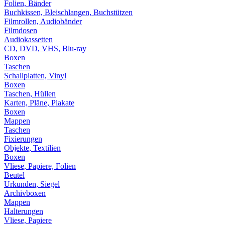
Folien, Bänder
Buchkissen, Bleischlangen, Buchstützen
Filmrollen, Audiobänder
Filmdosen
Audiokassetten
CD, DVD, VHS, Blu-ray
Boxen
Taschen
Schallplatten, Vinyl
Boxen
Taschen, Hüllen
Karten, Pläne, Plakate
Boxen
Mappen
Taschen
Fixierungen
Objekte, Textilien
Boxen
Vliese, Papiere, Folien
Beutel
Urkunden, Siegel
Archivboxen
Mappen
Halterungen
Vliese, Papiere