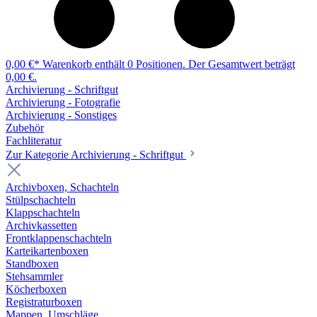
0,00 €*
Warenkorb enthält 0 Positionen. Der Gesamtwert beträgt
0,00 €.
Archivierung - Schriftgut
Archivierung - Fotografie
Archivierung - Sonstiges
Zubehör
Fachliteratur
Zur Kategorie Archivierung - Schriftgut
Archivboxen, Schachteln
Stülpschachteln
Klappschachteln
Archivkassetten
Frontklappenschachteln
Karteikartenboxen
Standboxen
Stehsammler
Köcherboxen
Registraturboxen
Mappen, Umschläge