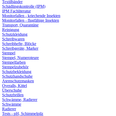
Textilbänder
Schädlingskontrolle (IPM)
IPM Fachliteratur
Monitorfallen - kriechende Insekten
Monitorfallen - flugfähige Insekten
Transport, Quarantäne
Reinigung
Schutzkleidung
Schreibwaren
Schreibhefte, Blöcke
Schreibgeräte, Marker
Stempel
Stempel, Numeroteure
Stempelfarben
Stempelzubehör
Schutzbekleidung
Schutzhandschuhe
Atemschutzmasken
Overalls, Kittel
Überschuhe
Schutzbrillen
Schwämme, Radierer
Schwämme
Radierer
Tests - pH, Schimmelpilz