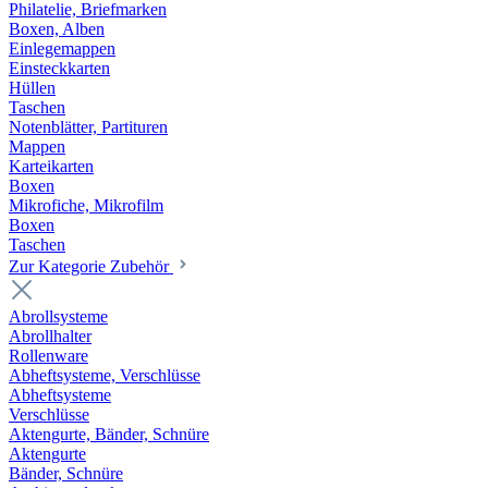
Philatelie, Briefmarken
Boxen, Alben
Einlegemappen
Einsteckkarten
Hüllen
Taschen
Notenblätter, Partituren
Mappen
Karteikarten
Boxen
Mikrofiche, Mikrofilm
Boxen
Taschen
Zur Kategorie Zubehör
Abrollsysteme
Abrollhalter
Rollenware
Abheftsysteme, Verschlüsse
Abheftsysteme
Verschlüsse
Aktengurte, Bänder, Schnüre
Aktengurte
Bänder, Schnüre