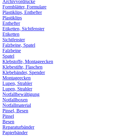
Archivvordrucke
Formblätter, Formulare
Plastiklips, Enthefter
Plastiklips
Enthefter
Etiketten, Sichtfenster
Etiketten
Sichtfenster
Falzbeine, Spatel
Falzbeine
Spatel
Klebstoffe, Montageecken
Klebestifte, Flaschen
Klebebänder, Spender
Montageecken
Lupen, Strahler
Lupen, Strahler
Notfallbewältigung
Notfallboxen
Notfallmaterial
Pinsel, Besen
Pinsel
Besen
Reparaturbänder
Papierbänder