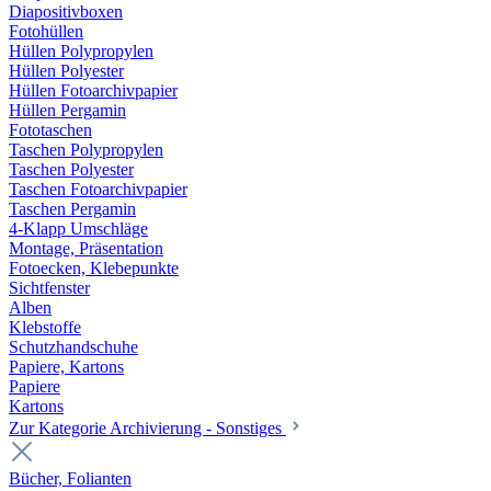
Diapositivboxen
Fotohüllen
Hüllen Polypropylen
Hüllen Polyester
Hüllen Fotoarchivpapier
Hüllen Pergamin
Fototaschen
Taschen Polypropylen
Taschen Polyester
Taschen Fotoarchivpapier
Taschen Pergamin
4-Klapp Umschläge
Montage, Präsentation
Fotoecken, Klebepunkte
Sichtfenster
Alben
Klebstoffe
Schutzhandschuhe
Papiere, Kartons
Papiere
Kartons
Zur Kategorie Archivierung - Sonstiges
Bücher, Folianten