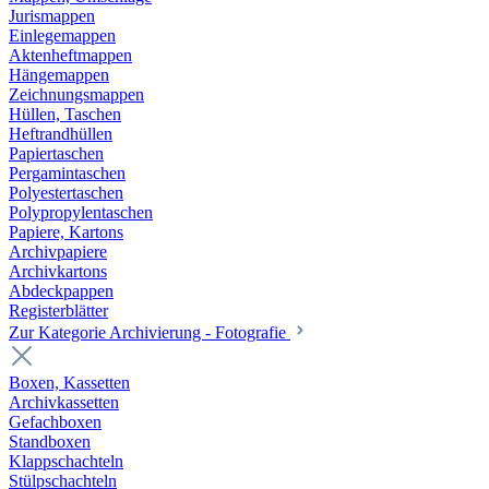
Jurismappen
Einlegemappen
Aktenheftmappen
Hängemappen
Zeichnungsmappen
Hüllen, Taschen
Heftrandhüllen
Papiertaschen
Pergamintaschen
Polyestertaschen
Polypropylentaschen
Papiere, Kartons
Archivpapiere
Archivkartons
Abdeckpappen
Registerblätter
Zur Kategorie Archivierung - Fotografie
Boxen, Kassetten
Archivkassetten
Gefachboxen
Standboxen
Klappschachteln
Stülpschachteln