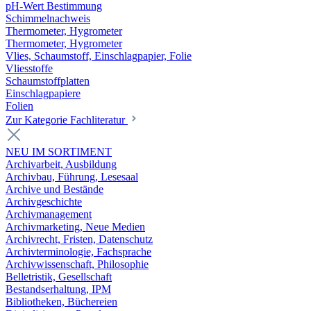
pH-Wert Bestimmung
Schimmelnachweis
Thermometer, Hygrometer
Thermometer, Hygrometer
Vlies, Schaumstoff, Einschlagpapier, Folie
Vliesstoffe
Schaumstoffplatten
Einschlagpapiere
Folien
Zur Kategorie Fachliteratur
NEU IM SORTIMENT
Archivarbeit, Ausbildung
Archivbau, Führung, Lesesaal
Archive und Bestände
Archivgeschichte
Archivmanagement
Archivmarketing, Neue Medien
Archivrecht, Fristen, Datenschutz
Archivterminologie, Fachsprache
Archivwissenschaft, Philosophie
Belletristik, Gesellschaft
Bestandserhaltung, IPM
Bibliotheken, Büchereien