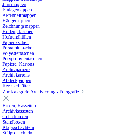
Jurismappen
Einlegemappen
Aktenheftmappen
Hängemappen
Zeichnungsmappen
Hüllen, Taschen
Heftrandhüllen
Papiertaschen
Pergamintaschen
Polyestertaschen
Polypropylentaschen
Papiere, Kartons
Archivpapiere
Archivkartons
Abdeckpappen
Registerblätter
Zur Kategorie Archivierung - Fotografie
Boxen, Kassetten
Archivkassetten
Gefachboxen
Standboxen
Klappschachteln
Stülpschachteln