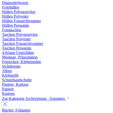
Diapositivboxen
Fotohüllen
Hüllen Polypropylen
Hüllen Polyester
Hüllen Fotoarchivpapier
Hüllen Pergamin
Fototaschen
Taschen Polypropylen
Taschen Polyester
Taschen Fotoarchivpapier
Taschen Pergamin
4-Klapp Umschläge
Montage, Präsentation
Fotoecken, Klebepunkte
Sichtfenster
Alben
Klebstoffe
Schutzhandschuhe
Papiere, Kartons
Papiere
Kartons
Zur Kategorie Archivierung - Sonstiges
Bücher, Folianten