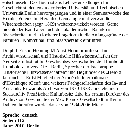
entschlüsseln. Das Buch ist aus Lehrveranstaltungen für
Geschichtsstudenten an der Freien Universität und Technischen
Universität Berlin hervorgegangen und in einer Seminarwoche des
Herold, Vereins für Heraldik, Genealogie und verwandte
Wissenschaften (gegr. 1869) weiterentwickelt worden. Gerne
möchte der Band aber auch den akademischen Bannkreis
überschreiten und in lockerer Frageform in die Anfangsgründe der
Familien-, Kommunal- und Staatsheraldik einführen.
Dr. phil. Eckart Henning M.A. ist Honorarprofessor für
Archivwissenschaft und Historische Hilfswissenschaften der
Neuzeit am Institut für Geschichtswissenschaften der Humboldt-
Humboldt-Universität zu Berlin, Sprecher der Fachgruppe
„Historische Hilfswissenschaften“ und Begründer des „Herold-
Jahrbuchs“. Er ist Mitglied der Académie Internationale
d’Héraldique (Genf) und weiterer Fachgesellschaften des In- und
Auslands. Er war als Archivar von 1970-1983 am Geheimen
Staatsarchiv Preußischer Kulturbesitz tätig, bis er zum Direktor des
Archivs zur Geschichte der Max-Planck-Gesellschaft in Berlin-
Dahlem berufen wurde, das er von 1984-2006 leitete.
Sprache: deutsch
Seiten: 112
Jahr: 2010, Berlin