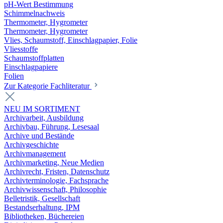
pH-Wert Bestimmung
Schimmelnachweis
Thermometer, Hygrometer
Thermometer, Hygrometer
Vlies, Schaumstoff, Einschlagpapier, Folie
Vliesstoffe
Schaumstoffplatten
Einschlagpapiere
Folien
Zur Kategorie Fachliteratur
NEU IM SORTIMENT
Archivarbeit, Ausbildung
Archivbau, Führung, Lesesaal
Archive und Bestände
Archivgeschichte
Archivmanagement
Archivmarketing, Neue Medien
Archivrecht, Fristen, Datenschutz
Archivterminologie, Fachsprache
Archivwissenschaft, Philosophie
Belletristik, Gesellschaft
Bestandserhaltung, IPM
Bibliotheken, Büchereien