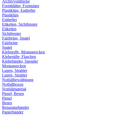
Archivvordrucke
Formblätter, Formulare
Plastiklips, Enthefter
Plastiklips
Enthefter
Etiketten, Sichtfenster
Etiketten
Sichtfenster
Falzbeine, Spatel
Falzbeine
Spatel
Klebstoffe, Montageecken
Klebestifte, Flaschen
Klebebänder, Spender
Montageecken
Lupen, Strahler
Lupen, Strahler
Notfallbewältigung
Notfallboxen
Notfallmaterial
Pinsel, Besen
Pinsel
Besen
Reparaturbänder
Papierbänder