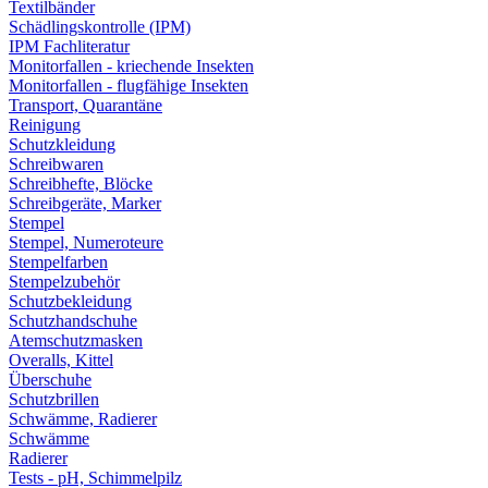
Textilbänder
Schädlingskontrolle (IPM)
IPM Fachliteratur
Monitorfallen - kriechende Insekten
Monitorfallen - flugfähige Insekten
Transport, Quarantäne
Reinigung
Schutzkleidung
Schreibwaren
Schreibhefte, Blöcke
Schreibgeräte, Marker
Stempel
Stempel, Numeroteure
Stempelfarben
Stempelzubehör
Schutzbekleidung
Schutzhandschuhe
Atemschutzmasken
Overalls, Kittel
Überschuhe
Schutzbrillen
Schwämme, Radierer
Schwämme
Radierer
Tests - pH, Schimmelpilz