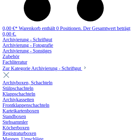
0,00 €*
Warenkorb enthält 0 Positionen. Der Gesamtwert beträgt
0,00 €.
Archivierung - Schriftgut
Archivierung - Fotografie
Archivierung - Sonstiges
Zubehör
Fachliteratur
Zur Kategorie Archivierung - Schriftgut
Archivboxen, Schachteln
Stülpschachteln
Klappschachteln
Archivkassetten
Frontklappenschachteln
Karteikartenboxen
Standboxen
Stehsammler
Köcherboxen
Registraturboxen
Mappen, Umschläge