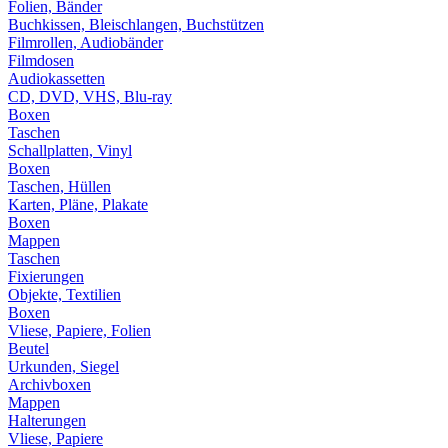
Folien, Bänder
Buchkissen, Bleischlangen, Buchstützen
Filmrollen, Audiobänder
Filmdosen
Audiokassetten
CD, DVD, VHS, Blu-ray
Boxen
Taschen
Schallplatten, Vinyl
Boxen
Taschen, Hüllen
Karten, Pläne, Plakate
Boxen
Mappen
Taschen
Fixierungen
Objekte, Textilien
Boxen
Vliese, Papiere, Folien
Beutel
Urkunden, Siegel
Archivboxen
Mappen
Halterungen
Vliese, Papiere