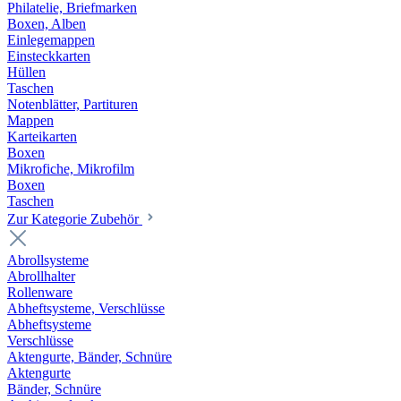
Philatelie, Briefmarken
Boxen, Alben
Einlegemappen
Einsteckkarten
Hüllen
Taschen
Notenblätter, Partituren
Mappen
Karteikarten
Boxen
Mikrofiche, Mikrofilm
Boxen
Taschen
Zur Kategorie Zubehör
Abrollsysteme
Abrollhalter
Rollenware
Abheftsysteme, Verschlüsse
Abheftsysteme
Verschlüsse
Aktengurte, Bänder, Schnüre
Aktengurte
Bänder, Schnüre