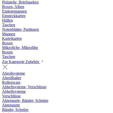
Philatelie, Briefmarken
Boxen, Alben
Einlegemappen
Einsteckkarten
Hüllen
Taschen
Notenblätter, Partituren
Mappen
Karteikarten
Boxen
Mikrofiche, Mikrofilm
Boxen
Taschen
Zur Kategorie Zubehör
Abrollsysteme
Abrollhalter
Rollenware
Abheftsysteme, Verschlüsse
Abheftsysteme
Verschlüsse
Aktengurte, Bänder, Schnüre
Aktengurte
Bänder, Schnüre