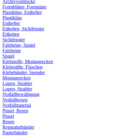
Archivvordrucke
Formblätter, Formulare
Plastiklips, Enthefter
Plastiklips
Enthefter
Etiketten, Sichtfenster
Etiketten
Sichtfenster
Falzbeine, Spatel
Falzbeine
Spatel
Klebstoffe, Montageecken
Klebestifte, Flaschen
Klebebänder, Spender
Montageecken
Lupen, Strahler
Lupen, Strahler
Notfallbewältigung
Notfallboxen
Notfallmaterial
Pinsel, Besen
Pinsel
Besen
Reparaturbänder
Papierbänder