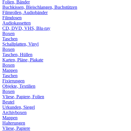
Folien, Bänder
Buchkissen, Bleischlangen, Buchstützen
Filmrollen, Audiobänder
Filmdosen
Audiokassetten
CD, DVD, VHS, Blu-ray
Boxen
Taschen
Schallplatten, Vinyl
Boxen
Taschen, Hüllen
Karten, Pläne, Plakate
Boxen
Mappen
Taschen
Fixierungen
Objekte, Textilien
Boxen
Vliese, Papiere, Folien
Beutel
Urkunden, Siegel
Archivboxen
Mappen
Halterungen
Vliese, Papiere