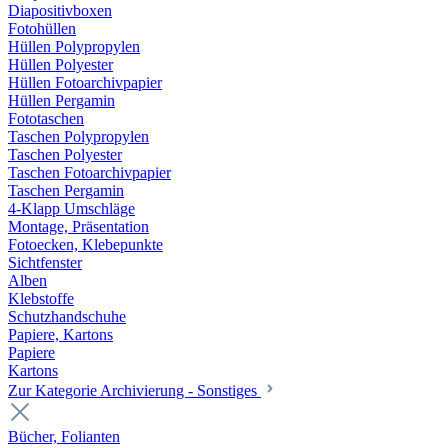
Diapositivboxen
Fotohüllen
Hüllen Polypropylen
Hüllen Polyester
Hüllen Fotoarchivpapier
Hüllen Pergamin
Fototaschen
Taschen Polypropylen
Taschen Polyester
Taschen Fotoarchivpapier
Taschen Pergamin
4-Klapp Umschläge
Montage, Präsentation
Fotoecken, Klebepunkte
Sichtfenster
Alben
Klebstoffe
Schutzhandschuhe
Papiere, Kartons
Papiere
Kartons
Zur Kategorie Archivierung - Sonstiges
Bücher, Folianten