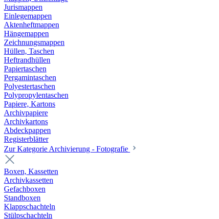
Jurismappen
Einlegemappen
Aktenheftmappen
Hängemappen
Zeichnungsmappen
Hüllen, Taschen
Heftrandhüllen
Papiertaschen
Pergamintaschen
Polyestertaschen
Polypropylentaschen
Papiere, Kartons
Archivpapiere
Archivkartons
Abdeckpappen
Registerblätter
Zur Kategorie Archivierung - Fotografie
Boxen, Kassetten
Archivkassetten
Gefachboxen
Standboxen
Klappschachteln
Stülpschachteln