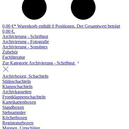
0,00 €*
Warenkorb enthält 0 Positionen. Der Gesamtwert beträgt
0,00 €.
Archivierung - Schriftgut
Archivierung - Fotografie
Archivierung - Sonstiges
Zubehör
Fachliteratur
Zur Kategorie Archivierung - Schriftgut
Archivboxen, Schachteln
Stülpschachteln
Klappschachteln
Archivkassetten
Frontklappenschachteln
Karteikartenboxen
Standboxen
Stehsammler
Köcherboxen
Registraturboxen
Mappen, Umschläge