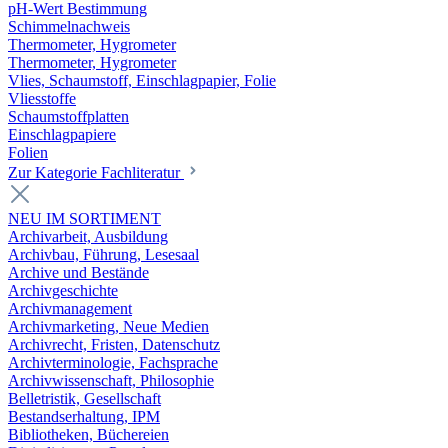
pH-Wert Bestimmung
Schimmelnachweis
Thermometer, Hygrometer
Thermometer, Hygrometer
Vlies, Schaumstoff, Einschlagpapier, Folie
Vliesstoffe
Schaumstoffplatten
Einschlagpapiere
Folien
Zur Kategorie Fachliteratur
NEU IM SORTIMENT
Archivarbeit, Ausbildung
Archivbau, Führung, Lesesaal
Archive und Bestände
Archivgeschichte
Archivmanagement
Archivmarketing, Neue Medien
Archivrecht, Fristen, Datenschutz
Archivterminologie, Fachsprache
Archivwissenschaft, Philosophie
Belletristik, Gesellschaft
Bestandserhaltung, IPM
Bibliotheken, Büchereien