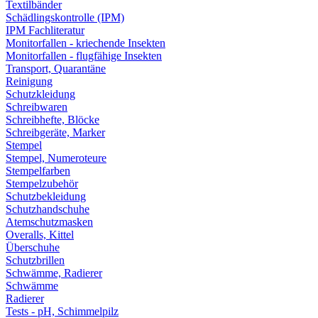
Textilbänder
Schädlingskontrolle (IPM)
IPM Fachliteratur
Monitorfallen - kriechende Insekten
Monitorfallen - flugfähige Insekten
Transport, Quarantäne
Reinigung
Schutzkleidung
Schreibwaren
Schreibhefte, Blöcke
Schreibgeräte, Marker
Stempel
Stempel, Numeroteure
Stempelfarben
Stempelzubehör
Schutzbekleidung
Schutzhandschuhe
Atemschutzmasken
Overalls, Kittel
Überschuhe
Schutzbrillen
Schwämme, Radierer
Schwämme
Radierer
Tests - pH, Schimmelpilz