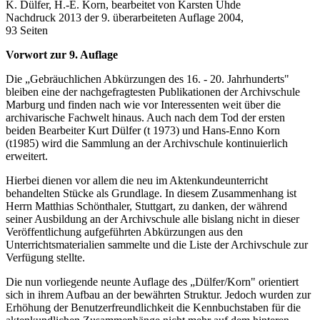
K. Dülfer, H.-E. Korn, bearbeitet von Karsten Uhde
Nachdruck 2013 der 9. überarbeiteten Auflage 2004,
93 Seiten
Vorwort zur 9. Auflage
Die „Gebräuchlichen Abkürzungen des 16. - 20. Jahrhunderts"
bleiben eine der nachgefragtesten Publikationen der Archivschule
Marburg und finden nach wie vor Interessenten weit über die
archivarische Fachwelt hinaus. Auch nach dem Tod der ersten
beiden Bearbeiter Kurt Dülfer (t 1973) und Hans-Enno Korn
(t1985) wird die Sammlung an der Archivschule kontinuierlich
erweitert.
Hierbei dienen vor allem die neu im Aktenkundeunterricht
behandelten Stücke als Grundlage. In diesem Zusammenhang ist
Herrn Matthias Schönthaler, Stuttgart, zu danken, der während
seiner Ausbildung an der Archivschule alle bislang nicht in dieser
Veröffentlichung aufgeführten Abkürzungen aus den
Unterrichtsmaterialien sammelte und die Liste der Archivschule zur
Verfügung stellte.
Die nun vorliegende neunte Auflage des „Dülfer/Korn" orientiert
sich in ihrem Aufbau an der bewährten Struktur. Jedoch wurden zur
Erhöhung der Benutzerfreundlichkeit die Kennbuchstaben für die