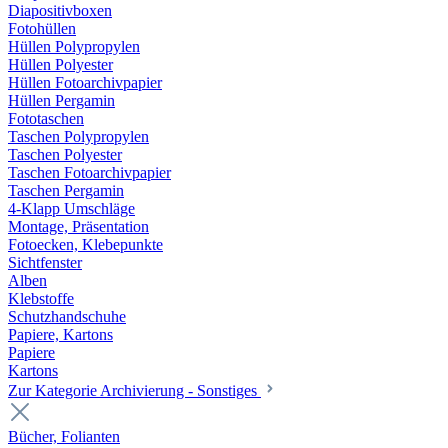
Diapositivboxen
Fotohüllen
Hüllen Polypropylen
Hüllen Polyester
Hüllen Fotoarchivpapier
Hüllen Pergamin
Fototaschen
Taschen Polypropylen
Taschen Polyester
Taschen Fotoarchivpapier
Taschen Pergamin
4-Klapp Umschläge
Montage, Präsentation
Fotoecken, Klebepunkte
Sichtfenster
Alben
Klebstoffe
Schutzhandschuhe
Papiere, Kartons
Papiere
Kartons
Zur Kategorie Archivierung - Sonstiges
Bücher, Folianten