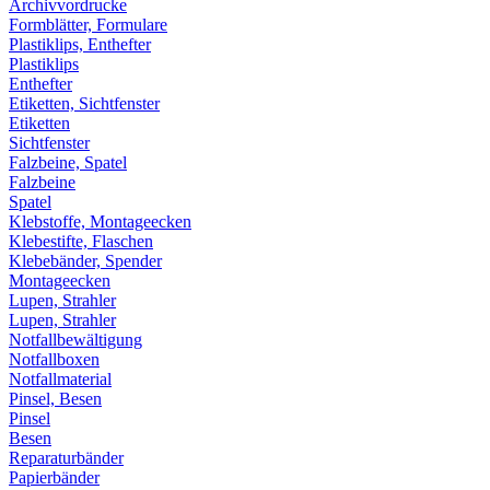
Archivvordrucke
Formblätter, Formulare
Plastiklips, Enthefter
Plastiklips
Enthefter
Etiketten, Sichtfenster
Etiketten
Sichtfenster
Falzbeine, Spatel
Falzbeine
Spatel
Klebstoffe, Montageecken
Klebestifte, Flaschen
Klebebänder, Spender
Montageecken
Lupen, Strahler
Lupen, Strahler
Notfallbewältigung
Notfallboxen
Notfallmaterial
Pinsel, Besen
Pinsel
Besen
Reparaturbänder
Papierbänder