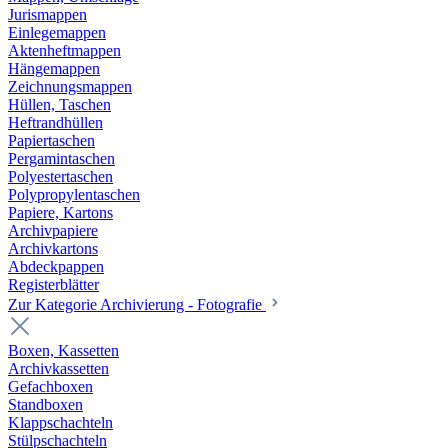
Jurismappen
Einlegemappen
Aktenheftmappen
Hängemappen
Zeichnungsmappen
Hüllen, Taschen
Heftrandhüllen
Papiertaschen
Pergamintaschen
Polyestertaschen
Polypropylentaschen
Papiere, Kartons
Archivpapiere
Archivkartons
Abdeckpappen
Registerblätter
Zur Kategorie Archivierung - Fotografie
Boxen, Kassetten
Archivkassetten
Gefachboxen
Standboxen
Klappschachteln
Stülpschachteln