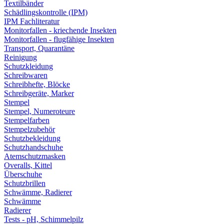
Textilbänder
Schädlingskontrolle (IPM)
IPM Fachliteratur
Monitorfallen - kriechende Insekten
Monitorfallen - flugfähige Insekten
Transport, Quarantäne
Reinigung
Schutzkleidung
Schreibwaren
Schreibhefte, Blöcke
Schreibgeräte, Marker
Stempel
Stempel, Numeroteure
Stempelfarben
Stempelzubehör
Schutzbekleidung
Schutzhandschuhe
Atemschutzmasken
Overalls, Kittel
Überschuhe
Schutzbrillen
Schwämme, Radierer
Schwämme
Radierer
Tests - pH, Schimmelpilz