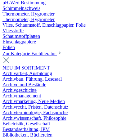
pH-Wert Bestimmung
Schimmelnachweis
Thermometer, Hygrometer
Thermometer, Hygrometer
Vlies, Schaumstoff, Einschlagpapier, Folie
Vliesstoffe
Schaumstoffplatten
Einschlagpapiere
Folien
Zur Kategorie Fachliteratur
NEU IM SORTIMENT
Archivarbeit, Ausbildung
Archivbau, Führung, Lesesaal
Archive und Bestände
Archivgeschichte
Archivmanagement
Archivmarketing, Neue Medien
Archivrecht, Fristen, Datenschutz
Archivterminologie, Fachsprache
Archivwissenschaft, Philosophie
Belletristik, Gesellschaft
Bestandserhaltung, IPM
Bibliotheken, Büchereien