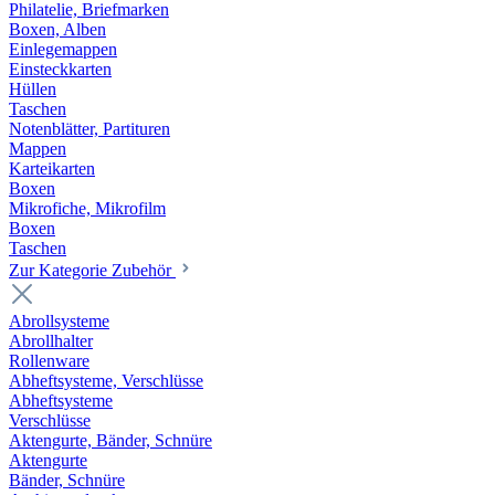
Philatelie, Briefmarken
Boxen, Alben
Einlegemappen
Einsteckkarten
Hüllen
Taschen
Notenblätter, Partituren
Mappen
Karteikarten
Boxen
Mikrofiche, Mikrofilm
Boxen
Taschen
Zur Kategorie Zubehör
Abrollsysteme
Abrollhalter
Rollenware
Abheftsysteme, Verschlüsse
Abheftsysteme
Verschlüsse
Aktengurte, Bänder, Schnüre
Aktengurte
Bänder, Schnüre