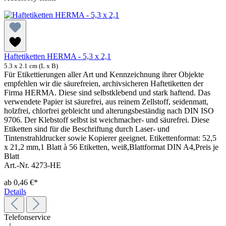
Haftetiketten HERMA - 5,3 x 2,1
5.3 x 2.1 cm (L x B)
Für Etikettierungen aller Art und Kennzeichnung ihrer Objekte
empfehlen wir die säurefreien, archivsicheren Haftetiketten der
Firma HERMA. Diese sind selbstklebend und stark haftend. Das
verwendete Papier ist säurefrei, aus reinem Zellstoff, seidenmatt,
holzfrei, chlorfrei gebleicht und alterungsbeständig nach DIN ISO
9706. Der Klebstoff selbst ist weichmacher- und säurefrei. Diese
Etiketten sind für die Beschriftung durch Laser- und
Tintenstrahldrucker sowie Kopierer geeignet. Etikettenformat: 52,5
x 21,2 mm,1 Blatt à 56 Etiketten, weiß,Blattformat DIN A4,Preis je
Blatt
Art.-Nr. 4273-HE
ab
0,46 €*
Details
Telefonservice