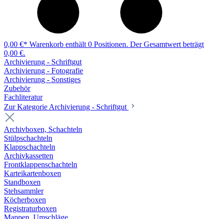
0,00 €*
Warenkorb enthält 0 Positionen. Der Gesamtwert beträgt
0,00 €.
Archivierung - Schriftgut
Archivierung - Fotografie
Archivierung - Sonstiges
Zubehör
Fachliteratur
Zur Kategorie Archivierung - Schriftgut
Archivboxen, Schachteln
Stülpschachteln
Klappschachteln
Archivkassetten
Frontklappenschachteln
Karteikartenboxen
Standboxen
Stehsammler
Köcherboxen
Registraturboxen
Mappen, Umschläge