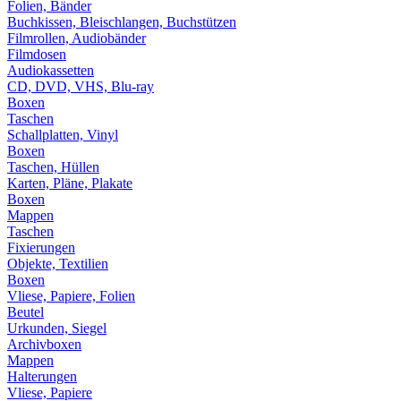
Folien, Bänder
Buchkissen, Bleischlangen, Buchstützen
Filmrollen, Audiobänder
Filmdosen
Audiokassetten
CD, DVD, VHS, Blu-ray
Boxen
Taschen
Schallplatten, Vinyl
Boxen
Taschen, Hüllen
Karten, Pläne, Plakate
Boxen
Mappen
Taschen
Fixierungen
Objekte, Textilien
Boxen
Vliese, Papiere, Folien
Beutel
Urkunden, Siegel
Archivboxen
Mappen
Halterungen
Vliese, Papiere