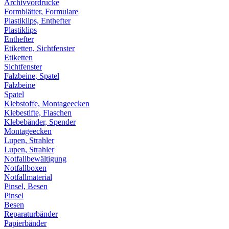
Archivvordrucke
Formblätter, Formulare
Plastiklips, Enthefter
Plastiklips
Enthefter
Etiketten, Sichtfenster
Etiketten
Sichtfenster
Falzbeine, Spatel
Falzbeine
Spatel
Klebstoffe, Montageecken
Klebestifte, Flaschen
Klebebänder, Spender
Montageecken
Lupen, Strahler
Lupen, Strahler
Notfallbewältigung
Notfallboxen
Notfallmaterial
Pinsel, Besen
Pinsel
Besen
Reparaturbänder
Papierbänder