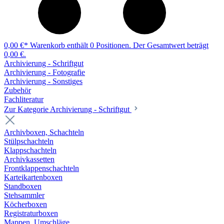
0,00 €*
Warenkorb enthält 0 Positionen. Der Gesamtwert beträgt
0,00 €.
Archivierung - Schriftgut
Archivierung - Fotografie
Archivierung - Sonstiges
Zubehör
Fachliteratur
Zur Kategorie Archivierung - Schriftgut
Archivboxen, Schachteln
Stülpschachteln
Klappschachteln
Archivkassetten
Frontklappenschachteln
Karteikartenboxen
Standboxen
Stehsammler
Köcherboxen
Registraturboxen
Mappen, Umschläge