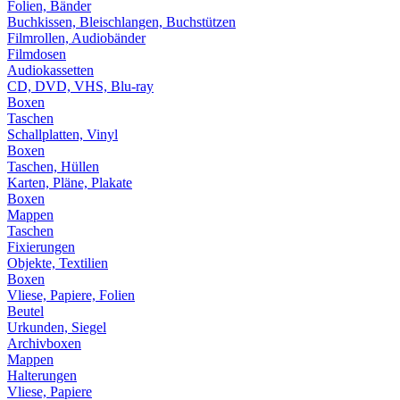
Folien, Bänder
Buchkissen, Bleischlangen, Buchstützen
Filmrollen, Audiobänder
Filmdosen
Audiokassetten
CD, DVD, VHS, Blu-ray
Boxen
Taschen
Schallplatten, Vinyl
Boxen
Taschen, Hüllen
Karten, Pläne, Plakate
Boxen
Mappen
Taschen
Fixierungen
Objekte, Textilien
Boxen
Vliese, Papiere, Folien
Beutel
Urkunden, Siegel
Archivboxen
Mappen
Halterungen
Vliese, Papiere