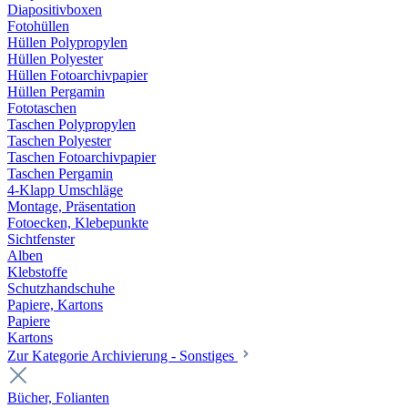
Diapositivboxen
Fotohüllen
Hüllen Polypropylen
Hüllen Polyester
Hüllen Fotoarchivpapier
Hüllen Pergamin
Fototaschen
Taschen Polypropylen
Taschen Polyester
Taschen Fotoarchivpapier
Taschen Pergamin
4-Klapp Umschläge
Montage, Präsentation
Fotoecken, Klebepunkte
Sichtfenster
Alben
Klebstoffe
Schutzhandschuhe
Papiere, Kartons
Papiere
Kartons
Zur Kategorie Archivierung - Sonstiges
Bücher, Folianten