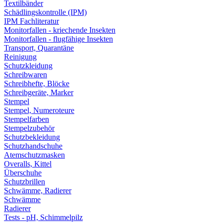
Textilbänder
Schädlingskontrolle (IPM)
IPM Fachliteratur
Monitorfallen - kriechende Insekten
Monitorfallen - flugfähige Insekten
Transport, Quarantäne
Reinigung
Schutzkleidung
Schreibwaren
Schreibhefte, Blöcke
Schreibgeräte, Marker
Stempel
Stempel, Numeroteure
Stempelfarben
Stempelzubehör
Schutzbekleidung
Schutzhandschuhe
Atemschutzmasken
Overalls, Kittel
Überschuhe
Schutzbrillen
Schwämme, Radierer
Schwämme
Radierer
Tests - pH, Schimmelpilz