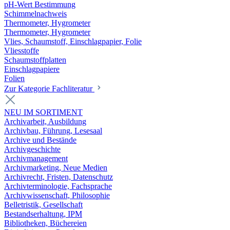
pH-Wert Bestimmung
Schimmelnachweis
Thermometer, Hygrometer
Thermometer, Hygrometer
Vlies, Schaumstoff, Einschlagpapier, Folie
Vliesstoffe
Schaumstoffplatten
Einschlagpapiere
Folien
Zur Kategorie Fachliteratur
NEU IM SORTIMENT
Archivarbeit, Ausbildung
Archivbau, Führung, Lesesaal
Archive und Bestände
Archivgeschichte
Archivmanagement
Archivmarketing, Neue Medien
Archivrecht, Fristen, Datenschutz
Archivterminologie, Fachsprache
Archivwissenschaft, Philosophie
Belletristik, Gesellschaft
Bestandserhaltung, IPM
Bibliotheken, Büchereien