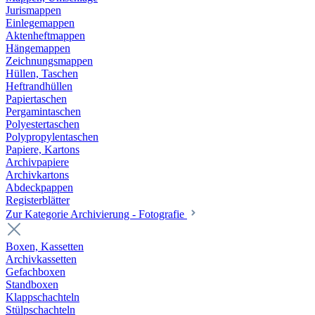
Jurismappen
Einlegemappen
Aktenheftmappen
Hängemappen
Zeichnungsmappen
Hüllen, Taschen
Heftrandhüllen
Papiertaschen
Pergamintaschen
Polyestertaschen
Polypropylentaschen
Papiere, Kartons
Archivpapiere
Archivkartons
Abdeckpappen
Registerblätter
Zur Kategorie Archivierung - Fotografie
Boxen, Kassetten
Archivkassetten
Gefachboxen
Standboxen
Klappschachteln
Stülpschachteln