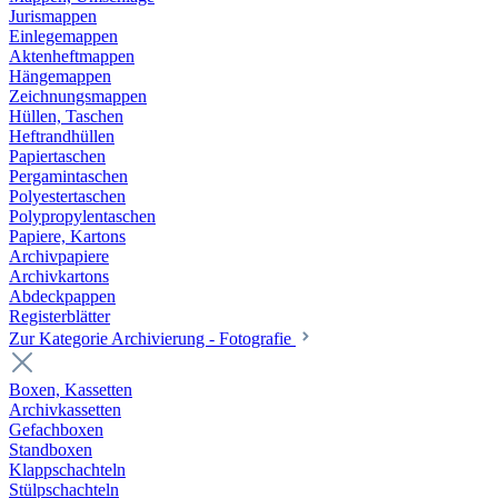
Jurismappen
Einlegemappen
Aktenheftmappen
Hängemappen
Zeichnungsmappen
Hüllen, Taschen
Heftrandhüllen
Papiertaschen
Pergamintaschen
Polyestertaschen
Polypropylentaschen
Papiere, Kartons
Archivpapiere
Archivkartons
Abdeckpappen
Registerblätter
Zur Kategorie Archivierung - Fotografie
Boxen, Kassetten
Archivkassetten
Gefachboxen
Standboxen
Klappschachteln
Stülpschachteln