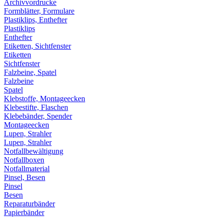
Archivvordrucke
Formblätter, Formulare
Plastiklips, Enthefter
Plastiklips
Enthefter
Etiketten, Sichtfenster
Etiketten
Sichtfenster
Falzbeine, Spatel
Falzbeine
Spatel
Klebstoffe, Montageecken
Klebestifte, Flaschen
Klebebänder, Spender
Montageecken
Lupen, Strahler
Lupen, Strahler
Notfallbewältigung
Notfallboxen
Notfallmaterial
Pinsel, Besen
Pinsel
Besen
Reparaturbänder
Papierbänder