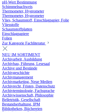
pH-Wert Bestimmung
Schimmelnachweis
Thermometer, Hygrometer
Thermometer, Hygrometer
Vlies, Schaumstoff, Einschlagpapier, Folie
Vliesstoffe
Schaumstoffplatten
Einschlagpapiere
Folien
Zur Kategorie Fachliteratur
NEU IM SORTIMENT
Archivarbeit, Ausbildung
Archivbau, Führung, Lesesaal
Archive und Bestände
Archivgeschichte
Archivmanagement
Archivmarketing, Neue Medien
Archivrecht, Fristen, Datenschutz
Archivterminologie, Fachsprache
Archivwissenschaft, Philosophie
Belletristik, Gesellschaft
Bestandserhaltung, IPM
Bibliotheken, Büchereien