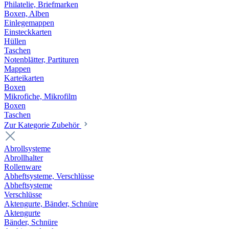
Philatelie, Briefmarken
Boxen, Alben
Einlegemappen
Einsteckkarten
Hüllen
Taschen
Notenblätter, Partituren
Mappen
Karteikarten
Boxen
Mikrofiche, Mikrofilm
Boxen
Taschen
Zur Kategorie Zubehör
Abrollsysteme
Abrollhalter
Rollenware
Abheftsysteme, Verschlüsse
Abheftsysteme
Verschlüsse
Aktengurte, Bänder, Schnüre
Aktengurte
Bänder, Schnüre