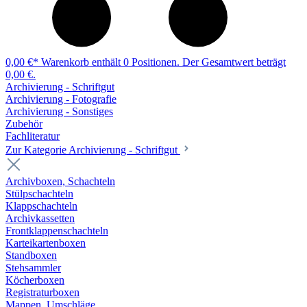
0,00 €*
Warenkorb enthält 0 Positionen. Der Gesamtwert beträgt
0,00 €.
Archivierung - Schriftgut
Archivierung - Fotografie
Archivierung - Sonstiges
Zubehör
Fachliteratur
Zur Kategorie Archivierung - Schriftgut
Archivboxen, Schachteln
Stülpschachteln
Klappschachteln
Archivkassetten
Frontklappenschachteln
Karteikartenboxen
Standboxen
Stehsammler
Köcherboxen
Registraturboxen
Mappen, Umschläge