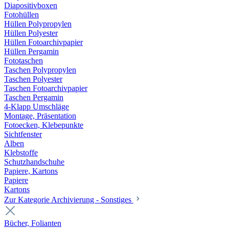
Diapositivboxen
Fotohüllen
Hüllen Polypropylen
Hüllen Polyester
Hüllen Fotoarchivpapier
Hüllen Pergamin
Fototaschen
Taschen Polypropylen
Taschen Polyester
Taschen Fotoarchivpapier
Taschen Pergamin
4-Klapp Umschläge
Montage, Präsentation
Fotoecken, Klebepunkte
Sichtfenster
Alben
Klebstoffe
Schutzhandschuhe
Papiere, Kartons
Papiere
Kartons
Zur Kategorie Archivierung - Sonstiges
Bücher, Folianten