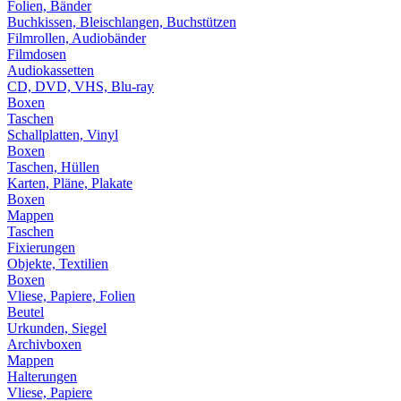
Folien, Bänder
Buchkissen, Bleischlangen, Buchstützen
Filmrollen, Audiobänder
Filmdosen
Audiokassetten
CD, DVD, VHS, Blu-ray
Boxen
Taschen
Schallplatten, Vinyl
Boxen
Taschen, Hüllen
Karten, Pläne, Plakate
Boxen
Mappen
Taschen
Fixierungen
Objekte, Textilien
Boxen
Vliese, Papiere, Folien
Beutel
Urkunden, Siegel
Archivboxen
Mappen
Halterungen
Vliese, Papiere