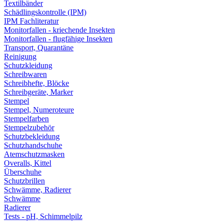
Textilbänder
Schädlingskontrolle (IPM)
IPM Fachliteratur
Monitorfallen - kriechende Insekten
Monitorfallen - flugfähige Insekten
Transport, Quarantäne
Reinigung
Schutzkleidung
Schreibwaren
Schreibhefte, Blöcke
Schreibgeräte, Marker
Stempel
Stempel, Numeroteure
Stempelfarben
Stempelzubehör
Schutzbekleidung
Schutzhandschuhe
Atemschutzmasken
Overalls, Kittel
Überschuhe
Schutzbrillen
Schwämme, Radierer
Schwämme
Radierer
Tests - pH, Schimmelpilz