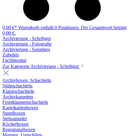
0,00 €*
Warenkorb enthält 0 Positionen. Der Gesamtwert beträgt
0,00 €.
Archivierung - Schriftgut
Archivierung - Fotografie
Archivierung - Sonstiges
Zubehör
Fachliteratur
Zur Kategorie Archivierung - Schriftgut
Archivboxen, Schachteln
Stülpschachteln
Klappschachteln
Archivkassetten
Frontklappenschachteln
Karteikartenboxen
Standboxen
Stehsammler
Köcherboxen
Registraturboxen
Mappen, Umschläge