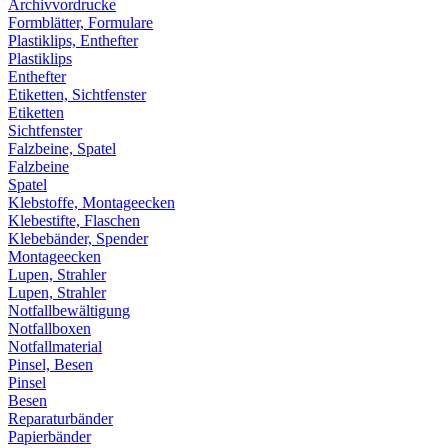
Archivvordrucke
Formblätter, Formulare
Plastiklips, Enthefter
Plastiklips
Enthefter
Etiketten, Sichtfenster
Etiketten
Sichtfenster
Falzbeine, Spatel
Falzbeine
Spatel
Klebstoffe, Montageecken
Klebestifte, Flaschen
Klebebänder, Spender
Montageecken
Lupen, Strahler
Lupen, Strahler
Notfallbewältigung
Notfallboxen
Notfallmaterial
Pinsel, Besen
Pinsel
Besen
Reparaturbänder
Papierbänder