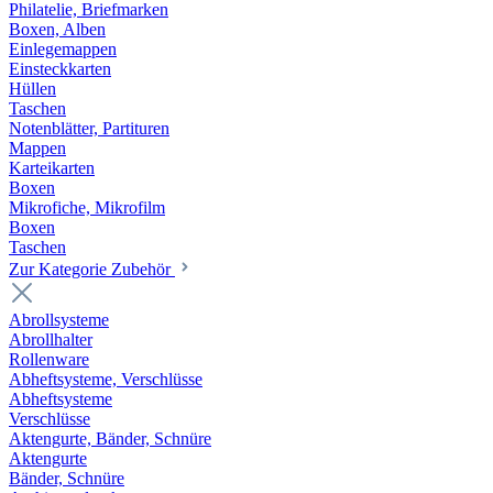
Philatelie, Briefmarken
Boxen, Alben
Einlegemappen
Einsteckkarten
Hüllen
Taschen
Notenblätter, Partituren
Mappen
Karteikarten
Boxen
Mikrofiche, Mikrofilm
Boxen
Taschen
Zur Kategorie Zubehör
Abrollsysteme
Abrollhalter
Rollenware
Abheftsysteme, Verschlüsse
Abheftsysteme
Verschlüsse
Aktengurte, Bänder, Schnüre
Aktengurte
Bänder, Schnüre