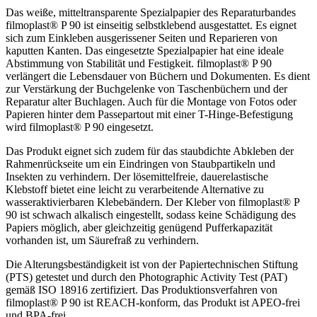
Das weiße, mitteltransparente Spezialpapier des Reparaturbandes
filmoplast® P 90 ist einseitig selbstklebend ausgestattet. Es eignet
sich zum Einkleben ausgerissener Seiten und Reparieren von
kaputten Kanten. Das eingesetzte Spezialpapier hat eine ideale
Abstimmung von Stabilität und Festigkeit. filmoplast® P 90
verlängert die Lebensdauer von Büchern und Dokumenten. Es dient
zur Verstärkung der Buchgelenke von Taschenbüchern und der
Reparatur alter Buchlagen. Auch für die Montage von Fotos oder
Papieren hinter dem Passepartout mit einer T-Hinge-Befestigung
wird filmoplast® P 90 eingesetzt.
Das Produkt eignet sich zudem für das staubdichte Abkleben der
Rahmenrückseite um ein Eindringen von Staubpartikeln und
Insekten zu verhindern. Der lösemittelfreie, dauerelastische
Klebstoff bietet eine leicht zu verarbeitende Alternative zu
wasseraktivierbaren Klebebändern. Der Kleber von filmoplast® P
90 ist schwach alkalisch eingestellt, sodass keine Schädigung des
Papiers möglich, aber gleichzeitig genügend Pufferkapazität
vorhanden ist, um Säurefraß zu verhindern.
Die Alterungsbeständigkeit ist von der Papiertechnischen Stiftung
(PTS) getestet und durch den Photographic Activity Test (PAT)
gemäß ISO 18916 zertifiziert. Das Produktionsverfahren von
filmoplast® P 90 ist REACH-konform, das Produkt ist APEO-frei
und BPA-frei.