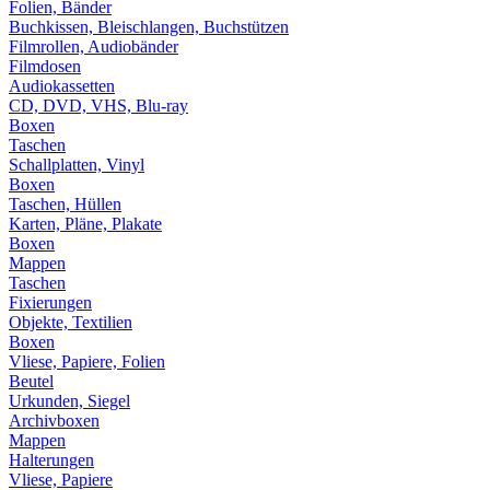
Folien, Bänder
Buchkissen, Bleischlangen, Buchstützen
Filmrollen, Audiobänder
Filmdosen
Audiokassetten
CD, DVD, VHS, Blu-ray
Boxen
Taschen
Schallplatten, Vinyl
Boxen
Taschen, Hüllen
Karten, Pläne, Plakate
Boxen
Mappen
Taschen
Fixierungen
Objekte, Textilien
Boxen
Vliese, Papiere, Folien
Beutel
Urkunden, Siegel
Archivboxen
Mappen
Halterungen
Vliese, Papiere