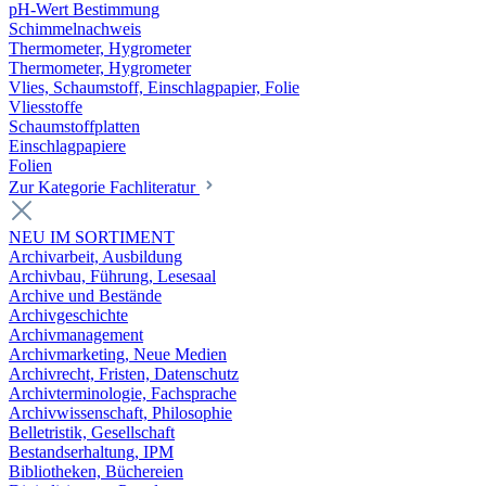
pH-Wert Bestimmung
Schimmelnachweis
Thermometer, Hygrometer
Thermometer, Hygrometer
Vlies, Schaumstoff, Einschlagpapier, Folie
Vliesstoffe
Schaumstoffplatten
Einschlagpapiere
Folien
Zur Kategorie Fachliteratur
NEU IM SORTIMENT
Archivarbeit, Ausbildung
Archivbau, Führung, Lesesaal
Archive und Bestände
Archivgeschichte
Archivmanagement
Archivmarketing, Neue Medien
Archivrecht, Fristen, Datenschutz
Archivterminologie, Fachsprache
Archivwissenschaft, Philosophie
Belletristik, Gesellschaft
Bestandserhaltung, IPM
Bibliotheken, Büchereien