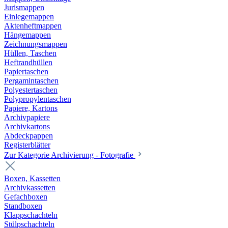
Jurismappen
Einlegemappen
Aktenheftmappen
Hängemappen
Zeichnungsmappen
Hüllen, Taschen
Heftrandhüllen
Papiertaschen
Pergamintaschen
Polyestertaschen
Polypropylentaschen
Papiere, Kartons
Archivpapiere
Archivkartons
Abdeckpappen
Registerblätter
Zur Kategorie Archivierung - Fotografie
Boxen, Kassetten
Archivkassetten
Gefachboxen
Standboxen
Klappschachteln
Stülpschachteln