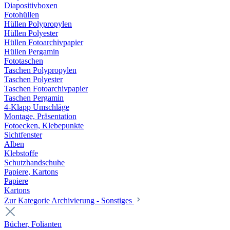
Diapositivboxen
Fotohüllen
Hüllen Polypropylen
Hüllen Polyester
Hüllen Fotoarchivpapier
Hüllen Pergamin
Fototaschen
Taschen Polypropylen
Taschen Polyester
Taschen Fotoarchivpapier
Taschen Pergamin
4-Klapp Umschläge
Montage, Präsentation
Fotoecken, Klebepunkte
Sichtfenster
Alben
Klebstoffe
Schutzhandschuhe
Papiere, Kartons
Papiere
Kartons
Zur Kategorie Archivierung - Sonstiges
Bücher, Folianten